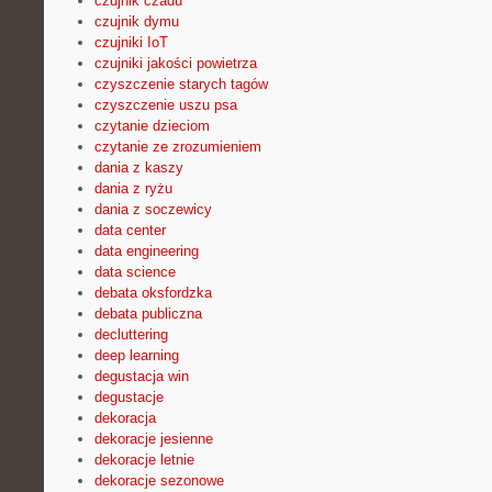
czujnik czadu
czujnik dymu
czujniki IoT
czujniki jakości powietrza
czyszczenie starych tagów
czyszczenie uszu psa
czytanie dzieciom
czytanie ze zrozumieniem
dania z kaszy
dania z ryżu
dania z soczewicy
data center
data engineering
data science
debata oksfordzka
debata publiczna
decluttering
deep learning
degustacja win
degustacje
dekoracja
dekoracje jesienne
dekoracje letnie
dekoracje sezonowe