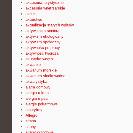
akcesoria turystyczne
akcesoria wnętrzarskie
akcje
aktorstwo
aktualizacja starych wpisów
aktywizacja seniora
aktywizm ekologiczny
aktywizm społeczny
aktywność po pracy
aktywność twórcza
akustyka wnętrz
akwarele
akwarium morskie
akwarium słodkowodne
akwarystyka
alarm domowy
alergia u kota
alergia u psa
alergie pokarmowe
algorytmy
Allegro
altana
altany
altany ogrodowe