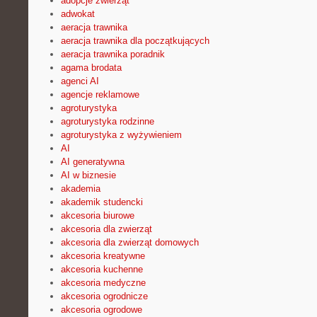
adopcje zwierząt
adwokat
aeracja trawnika
aeracja trawnika dla początkujących
aeracja trawnika poradnik
agama brodata
agenci AI
agencje reklamowe
agroturystyka
agroturystyka rodzinne
agroturystyka z wyżywieniem
AI
AI generatywna
AI w biznesie
akademia
akademik studencki
akcesoria biurowe
akcesoria dla zwierząt
akcesoria dla zwierząt domowych
akcesoria kreatywne
akcesoria kuchenne
akcesoria medyczne
akcesoria ogrodnicze
akcesoria ogrodowe