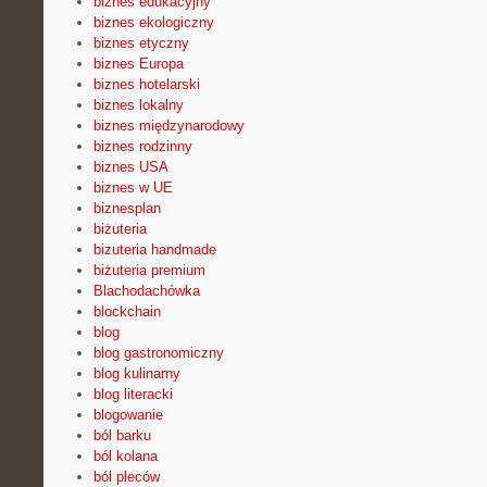
biznes edukacyjny
biznes ekologiczny
biznes etyczny
biznes Europa
biznes hotelarski
biznes lokalny
biznes międzynarodowy
biznes rodzinny
biznes USA
biznes w UE
biznesplan
biżuteria
bizuteria handmade
biżuteria premium
Blachodachówka
blockchain
blog
blog gastronomiczny
blog kulinarny
blog literacki
blogowanie
ból barku
ból kolana
ból pleców