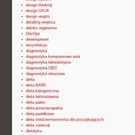
design thinking
design UI/UX
design wnętrz
detailing wnętrza
detoks organizmu
DevOps
dewelopment
dezynfekcja
diagnostyka
diagnostyka komputerowa auta
diagnostyka laboratoryjna
diagnostyka OBD
diagnostyka obrazowa
dieta
dieta BARF
dieta ketogeniczna
dieta lekkostrawna
dieta paleo
dieta przeciwzapalna
dieta pudełkowa
dieta śródziemnomorska dla początkujących
dieta zwierząt
dietetyka