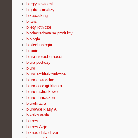
biegły rewident
big data analizy
bikepacking
bilans
bilety lotnicze
biodegradowalne produkty
biologia
biotechnologia
bitcoin
biura nieruchomości
biura podróży
biuro
biuro architektoniczne
biuro coworking
biuro obsługi klienta
biuro rachunkowe
biuro tłumaczeń
biurokracja
biurowce klasy A
biwakowanie
biznes
biznes Azja
biznes data-driven