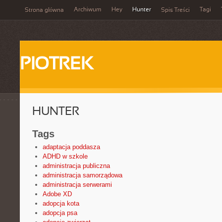
Archiwum
Hey
Hunter
Tagi
Strona główna
Spis Treści
PIOTREK
HUNTER
Tags
adaptacja poddasza
ADHD w szkole
administracja publiczna
administracja samorządowa
administracja serwerami
Adobe XD
adopcja kota
adopcja psa