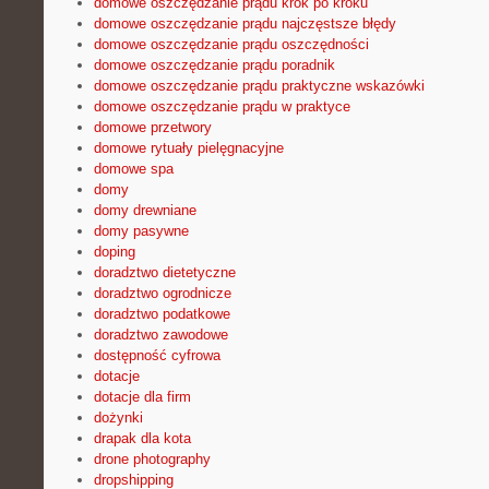
domowe oszczędzanie prądu krok po kroku
domowe oszczędzanie prądu najczęstsze błędy
domowe oszczędzanie prądu oszczędności
domowe oszczędzanie prądu poradnik
domowe oszczędzanie prądu praktyczne wskazówki
domowe oszczędzanie prądu w praktyce
domowe przetwory
domowe rytuały pielęgnacyjne
domowe spa
domy
domy drewniane
domy pasywne
doping
doradztwo dietetyczne
doradztwo ogrodnicze
doradztwo podatkowe
doradztwo zawodowe
dostępność cyfrowa
dotacje
dotacje dla firm
dożynki
drapak dla kota
drone photography
dropshipping