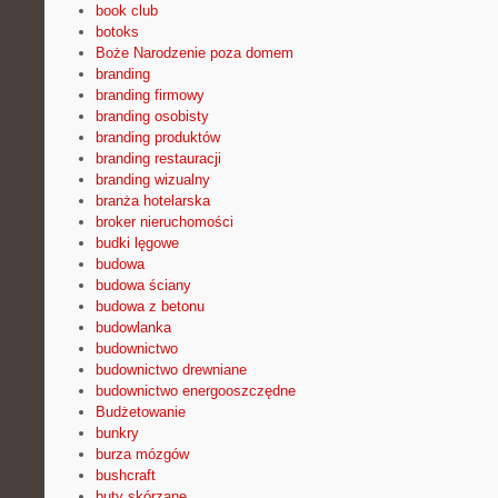
book club
botoks
Boże Narodzenie poza domem
branding
branding firmowy
branding osobisty
branding produktów
branding restauracji
branding wizualny
branża hotelarska
broker nieruchomości
budki lęgowe
budowa
budowa ściany
budowa z betonu
budowlanka
budownictwo
budownictwo drewniane
budownictwo energooszczędne
Budżetowanie
bunkry
burza mózgów
bushcraft
buty skórzane