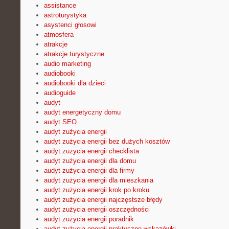
assistance
astroturystyka
asystenci głosowi
atmosfera
atrakcje
atrakcje turystyczne
audio marketing
audiobooki
audiobooki dla dzieci
audioguide
audyt
audyt energetyczny domu
audyt SEO
audyt zużycia energii
audyt zużycia energii bez dużych kosztów
audyt zużycia energii checklista
audyt zużycia energii dla domu
audyt zużycia energii dla firmy
audyt zużycia energii dla mieszkania
audyt zużycia energii krok po kroku
audyt zużycia energii najczęstsze błędy
audyt zużycia energii oszczędności
audyt zużycia energii poradnik
audyt zużycia energii praktyczne wskazówki