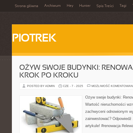
Archiwum
Hey
Hunter
Tagi
Strona główna
Spis Treści
PIOTREK
OŻYW SWOJE BUDYNKI: RENOWA
KROK PO KROKU
POSTED BY ADMIN
CZE - 7 - 2025
MOŻLIWOŚĆ KOMENTOWAN
Ożyw swoje budynki: Renowa
Wartość nieruchomości wzr
zachwyceni odnowionym wy
zainwestować? Odpowiedź 
artykule! #renowacja #elew