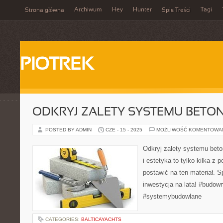
Archiwum
Hey
Hunter
Tagi
Strona główna
Spis Treści
PIOTREK
ODKRYJ ZALETY SYSTEMU BET
POSTED BY ADMIN
CZE - 15 - 2025
MOŻLIWOŚĆ KOMENTOWA
Odkryj zalety systemu beto
i estetyka to tylko kilka z 
postawić na ten materiał. S
inwestycja na lata! #budow
#systemybudowlane
CATEGORIES:
BALTICAYACHTS