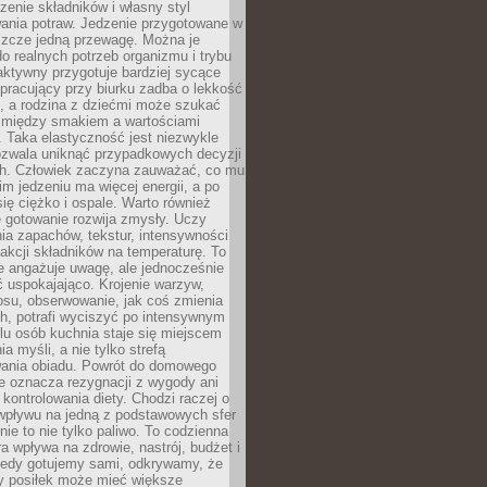
czenie składników i własny styl
ania potraw. Jedzenie przygotowane w
zcze jedną przewagę. Można je
 realnych potrzeb organizmu i trybu
aktywny przygotuje bardziej sycące
ś pracujący przy biurku zadba o lekkość
ć, a rodzina z dziećmi może szukać
między smakiem a wartościami
 Taka elastyczność jest niezwykle
ozwala uniknąć przypadkowych decyzji
h. Człowiek zaczyna zauważać, co mu
kim jedzeniu ma więcej energii, a po
się ciężko i ospale. Warto również
 gotowanie rozwija zmysły. Uczy
ia zapachów, tekstur, intensywności
eakcji składników na temperaturę. To
re angażuje uwagę, ale jednocześnie
 uspokajająco. Krojenie warzyw,
osu, obserwowanie, jak coś zmienia
ch, potrafi wyciszyć po intensywnym
elu osób kuchnia staje się miejscem
a myśli, a nie tylko strefą
ania obiadu. Powrót do domowego
e oznacza rezygnacji z wygody ani
kontrolowania diety. Chodzi raczej o
wpływu na jedną z podstawowych sfer
nie to nie tylko paliwo. To codzienna
ra wpływa na zdrowie, nastrój, budżet i
Kiedy gotujemy sami, odkrywamy, że
y posiłek może mieć większe