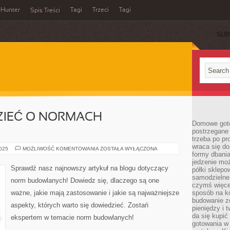
Hunter
Tagi
Trzeci
Tagi
Spis Treści
SUB
ZIEĆ O NORMACH
Domowe goto
postrzegane 
trzeba po pr
wraca się do
CO
2025
MOŻLIWOŚĆ KOMENTOWANIA
ZOSTAŁA WYŁĄCZONA
formy dbania
WARTO
WIEDZIEĆ
jedzenie mo
O
Sprawdź nasz najnowszy artykuł na blogu dotyczący
półki sklepo
NORMACH
BUDOWLANYCH
samodzielne 
norm budowlanych! Dowiedz się, dlaczego są one
czymś więcej
ważne, jakie mają zastosowanie i jakie są najważniejsze
sposób na ko
budowanie z
aspekty, których warto się dowiedzieć. Zostań
pieniędzy i 
da się kupić
ekspertem w temacie norm budowlanych!
gotowania w 