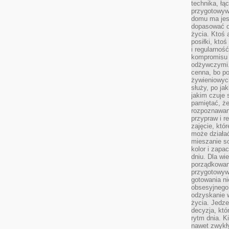
technika, łą
przygotowyw
domu ma jes
dopasować do
życia. Ktoś 
posiłki, kto
i regularnoś
kompromisu 
odżywczymi.
cenna, bo p
żywieniowyc
służy, po ja
jakim czuje 
pamiętać, że
rozpoznawan
przypraw i r
zajęcie, któ
może działać
mieszanie s
kolor i zapa
dniu. Dla wi
porządkowani
przygotowyw
gotowania ni
obsesyjnego 
odzyskanie 
życia. Jedze
decyzja, któ
rytm dnia. 
nawet zwykł