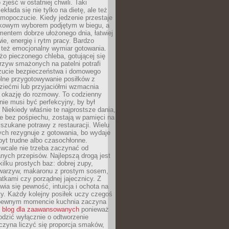
zjeść w ostatniej chwili. Taki
kłada się nie tylko na dietę, ale też
mopoczucie. Kiedy jedzenie przestaje
kowym wyborem podjętym w biegu, a
ementem dobrze ułożonego dnia, łatwiej
ie, energię i rytm pracy. Bardzo
 też emocjonalny wymiar gotowania.
o pieczonego chleba, gotującej się
zyw smażonych na patelni potrafi
zucie bezpieczeństwa i domowego
ólne przygotowywanie posiłków z
ziećmi lub przyjaciółmi wzmacnia
je okazję do rozmowy. To codzienny
 nie musi być perfekcyjny, by był
 Niekiedy właśnie te najprostsze dania,
e bez pośpiechu, zostają w pamięci na
yszukane potrawy z restauracji. Wielu
ych rezygnuje z gotowania, bo wydaje
byt trudne albo czasochłonne.
cale nie trzeba zaczynać od
nych przepisów. Najlepszą drogą jest
ilku prostych baz: dobrej zupy,
warzyw, makaronu z prostym sosem,
tkami czy porządnej jajecznicy. Z
ia się pewność, intuicja i ochota na
y. Każdy kolejny posiłek uczy czegoś
pewnym momencie kuchnia zaczyna
ć
blog dla zaawansowanych
ponieważ
odzić wyłącznie o odtworzenie
czyna liczyć się proporcja smaków,