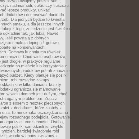
iedy przygotowujemy posiłek sami,
niczyć nadmiar soli, cukru czy tłuszczu.
rać lepsze produkty, unikać
ych dodatków i dostosować danie do
rzeb. Dla jednych będzie to kwestia
 innych smaku, a dla jeszcze innych
fakcji z tego, że jedzenie jest świeże i
 dokładnie tak, jak lubią. Nawet
wy, jeśli powstają z dobrych
często smakują lepiej niż gotowe
oparte na konserwantach i
ach. Domowa kuchnia ma również
konomiczne. Choć wiele osób uważa,
 jest drogie, w praktyce regularne
edzenia na mieście lub korzystanie z
tworzonych produktów potrafi znacznie
iążyć budżet. Kiedy planuje się posiłki
iem, robi rozsądne zakupy i
 składniki w kilku daniach, koszty
dodatku ogranicza się marnowanie
tóre w wielu domach jest dużym, choć
ostrzeganym problemem. Zupa z
aron z sosem z resztek pieczonych
mlet z dodatkami, które zostały z
 dnia, to nie oznaka oszczędzania na
rzejaw rozsądnego podejścia. Gotowanie
ma organizacji codzienności. Osoba,
towuje posiłki samodzielnie, zwykle
e tydzień, bardziej świadomie robi
adziej wpada w chaos związany z