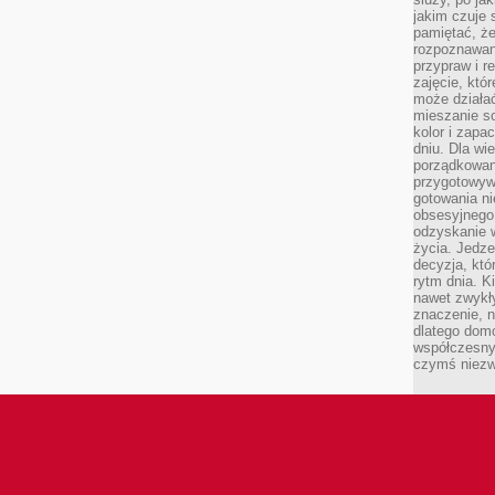
jakim czuje 
pamiętać, że
rozpoznawan
przypraw i r
zajęcie, któ
może działać
mieszanie s
kolor i zapa
dniu. Dla wi
porządkowani
przygotowyw
gotowania ni
obsesyjnego 
odzyskanie 
życia. Jedze
decyzja, któ
rytm dnia. 
nawet zwykł
znaczenie, n
dlatego dom
współczesny
czymś niez