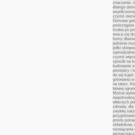
znaczenie, n
dlatego dom
współczesny
czymś niez
Domowe goto
postrzegane 
trzeba po pr
wraca się do
formy dbania
jedzenie mo
półki sklepo
samodzielne 
czymś więcej
sposób na ko
budowanie z
pieniędzy i 
da się kupić
gotowania w 
na talerz. K
łatwiej ogra
Można wybie
niepotrzebn
własnych pot
zdrowia, dla
zwykłej satys
przygotowane
proste potra
składników, 
rozwiązania 
wzmacniacz