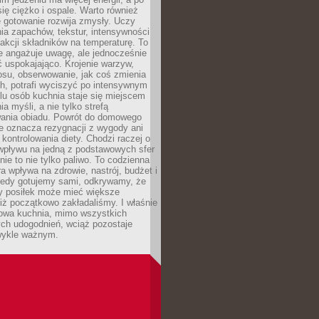
się ciężko i ospale. Warto również
 gotowanie rozwija zmysły. Uczy
ia zapachów, tekstur, intensywności
eakcji składników na temperaturę. To
re angażuje uwagę, ale jednocześnie
 uspokajająco. Krojenie warzyw,
osu, obserwowanie, jak coś zmienia
ch, potrafi wyciszyć po intensywnym
elu osób kuchnia staje się miejscem
a myśli, a nie tylko strefą
ania obiadu. Powrót do domowego
e oznacza rezygnacji z wygody ani
kontrolowania diety. Chodzi raczej o
wpływu na jedną z podstawowych sfer
nie to nie tylko paliwo. To codzienna
ra wpływa na zdrowie, nastrój, budżet i
Kiedy gotujemy sami, odkrywamy, że
y posiłek może mieć większe
iż początkowo zakładaliśmy. I właśnie
owa kuchnia, mimo wszystkich
ch udogodnień, wciąż pozostaje
wykle ważnym.