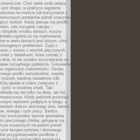
konomiczne. Choć wiele osób uważa,
 jest drogie, w praktyce regularne
edzenia na mieście lub korzystanie z
tworzonych produktów potrafi znacznie
iążyć budżet. Kiedy planuje się posiłki
iem, robi rozsądne zakupy i
 składniki w kilku daniach, koszty
dodatku ogranicza się marnowanie
tóre w wielu domach jest dużym, choć
ostrzeganym problemem. Zupa z
aron z sosem z resztek pieczonych
mlet z dodatkami, które zostały z
 dnia, to nie oznaka oszczędzania na
rzejaw rozsądnego podejścia. Gotowanie
ma organizacji codzienności. Osoba,
towuje posiłki samodzielnie, zwykle
e tydzień, bardziej świadomie robi
adziej wpada w chaos związany z
zjeść w ostatniej chwili. Taki
kłada się nie tylko na dietę, ale też
mopoczucie. Kiedy jedzenie przestaje
kowym wyborem podjętym w biegu, a
ementem dobrze ułożonego dnia, łatwiej
ie, energię i rytm pracy. Bardzo
 też emocjonalny wymiar gotowania.
o pieczonego chleba, gotującej się
zyw smażonych na patelni potrafi
zucie bezpieczeństwa i domowego
ólne przygotowywanie posiłków z
ziećmi lub przyjaciółmi wzmacnia