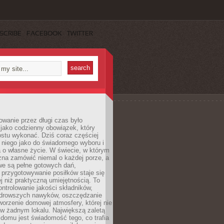
SCRIBE
FACEBOOK
TWITTER
wanie przez długi czas było
jako codzienny obowiązek, który
ostu wykonać. Dziś coraz częściej
 niego jako do świadomego wyboru i
 o własne życie. W świecie, w którym
żna zamówić niemal o każdej porze, a
we są pełne gotowych dań,
przygotowywanie posiłków staje się
 niż praktyczną umiejętnością. To
ntrolowanie jakości składników,
drowszych nawyków, oszczędzanie
tworzenie domowej atmosfery, której nie
 w żadnym lokalu. Największą zaletą
domu jest świadomość tego, co trafia