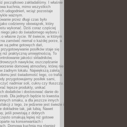
iż początkowo zakładaliśmy. I właśnie
owa kuchnia, mimo wszystkich
ch udogodnień, wciąż pozostaje
wykle ważnym.
wanie przez długi czas było
jako codzienny obowiązek, który
ostu wykonać. Dziś coraz częściej
 niego jako do świadomego wyboru i
 o własne życie. W świecie, w którym
żna zamówić niemal o każdej porze, a
we są pełne gotowych dań,
przygotowywanie posiłków staje się
 niż praktyczną umiejętnością. To
ntrolowanie jakości składników,
drowszych nawyków, oszczędzanie
tworzenie domowej atmosfery, której nie
 w żadnym lokalu. Największą zaletą
domu jest świadomość tego, co trafia
iedy przygotowujemy posiłek sami,
niczyć nadmiar soli, cukru czy tłuszczu.
rać lepsze produkty, unikać
ych dodatków i dostosować danie do
rzeb. Dla jednych będzie to kwestia
 innych smaku, a dla jeszcze innych
fakcji z tego, że jedzenie jest świeże i
 dokładnie tak, jak lubią. Nawet
wy, jeśli powstają z dobrych
często smakują lepiej niż gotowe
oparte na konserwantach i
ach. Domowa kuchnia ma również