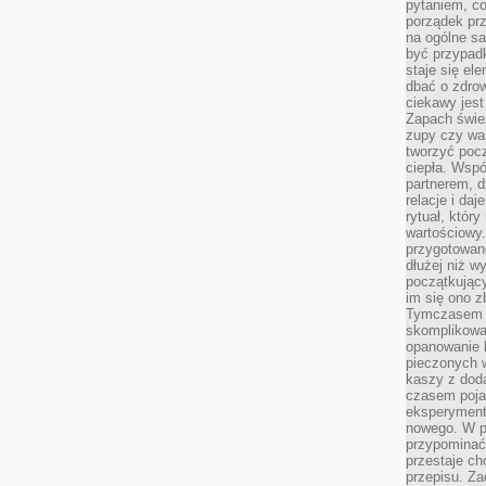
pytaniem, co 
porządek prze
na ogólne sa
być przypad
staje się el
dbać o zdrow
ciekawy jest
Zapach śwież
zupy czy war
tworzyć poc
ciepła. Wsp
partnerem, d
relacje i da
rytuał, który
wartościowy.
przygotowan
dłużej niż w
początkując
im się ono z
Tymczasem w
skomplikowa
opanowanie k
pieczonych 
kaszy z doda
czasem pojaw
eksperyment
nowego. W 
przypomina
przestaje ch
przepisu. Za