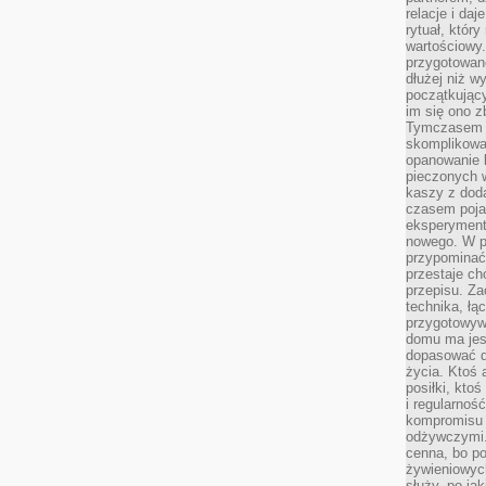
relacje i da
rytuał, który
wartościowy.
przygotowan
dłużej niż w
początkując
im się ono z
Tymczasem w
skomplikowa
opanowanie k
pieczonych 
kaszy z doda
czasem pojaw
eksperyment
nowego. W 
przypomina
przestaje ch
przepisu. Za
technika, łą
przygotowyw
domu ma jes
dopasować do
życia. Ktoś 
posiłki, kto
i regularnoś
kompromisu 
odżywczymi.
cenna, bo p
żywieniowyc
służy, po ja