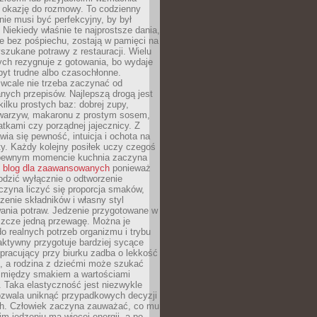
je okazję do rozmowy. To codzienny
 nie musi być perfekcyjny, by był
 Niekiedy właśnie te najprostsze dania,
e bez pośpiechu, zostają w pamięci na
yszukane potrawy z restauracji. Wielu
ych rezygnuje z gotowania, bo wydaje
byt trudne albo czasochłonne.
cale nie trzeba zaczynać od
nych przepisów. Najlepszą drogą jest
ilku prostych baz: dobrej zupy,
warzyw, makaronu z prostym sosem,
tkami czy porządnej jajecznicy. Z
ia się pewność, intuicja i ochota na
y. Każdy kolejny posiłek uczy czegoś
pewnym momencie kuchnia zaczyna
ć
blog dla zaawansowanych
ponieważ
odzić wyłącznie o odtworzenie
czyna liczyć się proporcja smaków,
czenie składników i własny styl
ania potraw. Jedzenie przygotowane w
zcze jedną przewagę. Można je
 realnych potrzeb organizmu i trybu
aktywny przygotuje bardziej sycące
ś pracujący przy biurku zadba o lekkość
ć, a rodzina z dziećmi może szukać
między smakiem a wartościami
 Taka elastyczność jest niezwykle
ozwala uniknąć przypadkowych decyzji
h. Człowiek zaczyna zauważać, co mu
kim jedzeniu ma więcej energii, a po