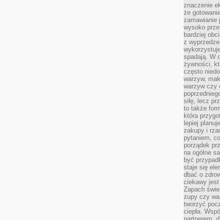
znaczenie e
że gotowanie
zamawianie j
wysoko prze
bardziej obc
z wyprzedzen
wykorzystuje
spadają. W 
żywności, k
często nied
warzyw, mak
warzyw czy o
poprzedniego
siłę, lecz p
to także for
która przygo
lepiej planuj
zakupy i rz
pytaniem, co 
porządek prze
na ogólne sa
być przypad
staje się el
dbać o zdrow
ciekawy jest
Zapach śwież
zupy czy war
tworzyć poc
ciepła. Wsp
partnerem, d