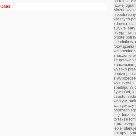
na talerz. K
łatwiej ogra
ADNIKI
Można wybie
niepotrzebn
własnych pot
zdrowia, dla
zwykłej satys
przygotowane
proste potra
składników, 
rozwiązania 
wzmacniacz
znaczenie e
że gotowanie
zamawianie j
wysoko prze
bardziej obc
z wyprzedzen
wykorzystuje
spadają. W 
żywności, k
często nied
warzyw, mak
warzyw czy o
poprzedniego
siłę, lecz p
to także for
która przygo
lepiej planuj
zakupy i rz