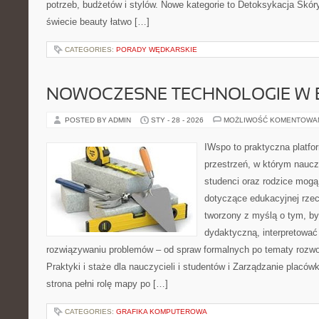
potrzeb, budżetów i stylów. Nowe kategorie to Detoksykacja Skóry
świecie beauty łatwo […]
CATEGORIES:
PORADY WĘDKARSKIE
NOWOCZESNE TECHNOLOGIE W 
POSTED BY ADMIN
STY - 28 - 2026
MOŻLIWOŚĆ KOMENTOWA
IWspo to praktyczna platfo
przestrzeń, w którym nauczy
studenci oraz rodzice mogą
dotyczące edukacyjnej rzec
tworzony z myślą o tym, by
dydaktyczną, interpretowa
rozwiązywaniu problemów – od spraw formalnych po tematy rozwo
Praktyki i staże dla nauczycieli i studentów i Zarządzanie placó
strona pełni rolę mapy po […]
CATEGORIES:
GRAFIKA KOMPUTEROWA