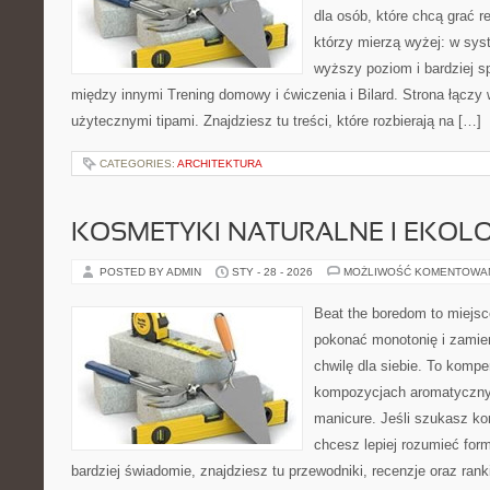
dla osób, które chcą grać re
którzy mierzą wyżej: w sys
wyższy poziom i bardziej s
między innymi Trening domowy i ćwiczenia i Bilard. Strona łącz
użytecznymi tipami. Znajdziesz tu treści, które rozbierają na […]
CATEGORIES:
ARCHITEKTURA
KOSMETYKI NATURALNE I EKOL
POSTED BY ADMIN
STY - 28 - 2026
MOŻLIWOŚĆ KOMENTOWA
Beat the boredom to miejsc
pokonać monotonię i zamie
chwilę dla siebie. To komp
kompozycjach aromatyczny
manicure. Jeśli szukasz k
chcesz lepiej rozumieć form
bardziej świadomie, znajdziesz tu przewodniki, recenzje oraz ra