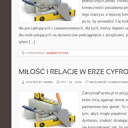
praktycznych porad, chces
konieczności posiadania pro
tego marzysz o lepszej form
po to, by prowadzić Cię kr
dla początkujących i zaawansowanych, dla tych, którzy dopiero u
dla osób polujących na dynamiczne podciągnięcie z przejściem, p
tyłem […]
CATEGORIES:
AKWARYSTYKA
MIŁOŚĆ I RELACJE W ERZE CYFR
POSTED BY ADMIN
STY - 24 - 2026
MOŻLIWOŚĆ KOMENTOWA
ZatrzymajFaceta.pl to przyj
które chcą ogarnąć temat re
partnerstwo bez gierek. To
tym, abyś mogła popatrzeć 
dystansu, znaleźć działaj
się komunikować tak, by wi