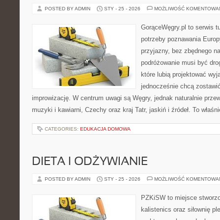
POSTED BY ADMIN
STY - 25 - 2026
MOŻLIWOŚĆ KOMENTOWA
GorąceWęgry.pl to serwis tu
potrzeby poznawania Euro
przyjazny, bez zbędnego na
podróżowanie musi być drog
które lubią projektować wyj
jednocześnie chcą zostawić
improwizację. W centrum uwagi są Węgry, jednak naturalnie przewij
muzyki i kawiarni, Czechy oraz kraj Tatr, jaskiń i źródeł. To właśni
CATEGORIES:
EDUKACJA DOMOWA
DIETA I ODŻYWIANIE
POSTED BY ADMIN
STY - 25 - 2026
MOŻLIWOŚĆ KOMENTOWA
PZKiSW to miejsce stworzo
kalistenics oraz siłownię p