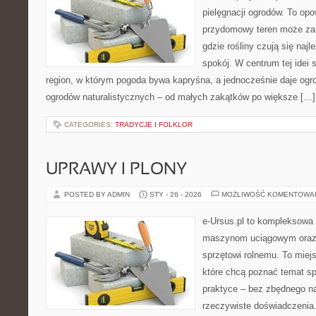
pielęgnacji ogrodów. To opo
przydomowy teren może zam
gdzie rośliny czują się najl
spokój. W centrum tej idei s
region, w którym pogoda bywa kapryśna, a jednocześnie daje ogr
ogrodów naturalistycznych – od małych zakątków po większe […]
CATEGORIES:
TRADYCJE I FOLKLOR
UPRAWY I PLONY
POSTED BY ADMIN
STY - 26 - 2026
MOŻLIWOŚĆ KOMENTOWA
e-Ursus.pl to kompleksowa
maszynom uciągowym oraz 
sprzętowi rolnemu. To miej
które chcą poznać temat s
praktyce – bez zbędnego na
rzeczywiste doświadczenia