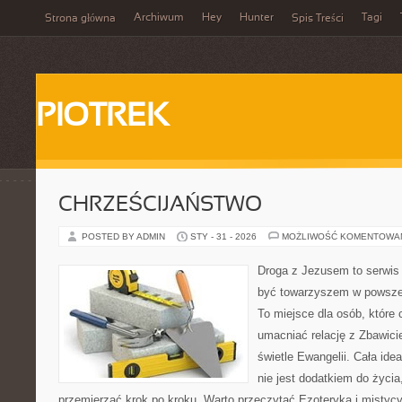
Archiwum
Hey
Hunter
Tagi
Strona główna
Spis Treści
PIOTREK
CHRZEŚCIJAŃSTWO
POSTED BY ADMIN
STY - 31 - 2026
MOŻLIWOŚĆ KOMENTOWA
Droga z Jezusem to serwis 
być towarzyszem w powszed
To miejsce dla osób, które 
umacniać relację z Zbawici
świetle Ewangelii. Cała idea
nie jest dodatkiem do życia
przemierzać krok po kroku. Warto przeczytać Ezoteryka i mistyc