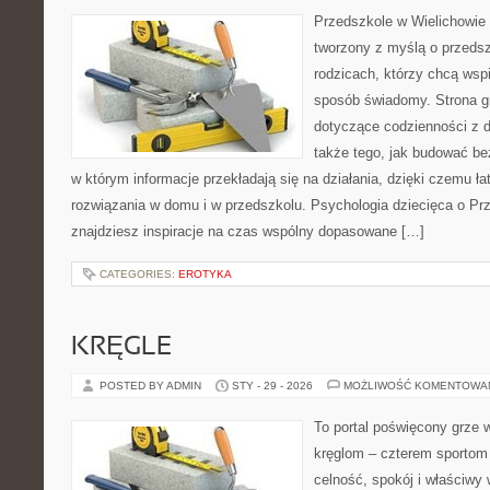
Przedszkole w Wielichowie 
tworzony z myślą o przeds
rodzicach, którzy chcą wsp
sposób świadomy. Strona g
dotyczące codzienności z d
także tego, jak budować be
w którym informacje przekładają się na działania, dzięki czemu ł
rozwiązania w domu i w przedszkolu. Psychologia dziecięca o Prz
znajdziesz inspiracje na czas wspólny dopasowane […]
CATEGORIES:
EROTYKA
KRĘGLE
POSTED BY ADMIN
STY - 29 - 2026
MOŻLIWOŚĆ KOMENTOWA
To portal poświęcony grze w
kręglom – czterem sportom p
celność, spokój i właściwy