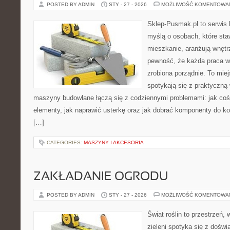
POSTED BY ADMIN
STY - 27 - 2026
MOŻLIWOŚĆ KOMENTOWA
Sklep-Pusmak.pl to serwis 
myślą o osobach, które sta
mieszkanie, aranżują wnętr
pewność, że każda praca w
zrobiona porządnie. To mie
spotykają się z praktyczną 
maszyny budowlane łączą się z codziennymi problemami: jak co
elementy, jak naprawić usterkę oraz jak dobrać komponenty do ko
[…]
CATEGORIES:
MASZYNY I AKCESORIA
ZAKŁADANIE OGRODU
POSTED BY ADMIN
STY - 27 - 2026
MOŻLIWOŚĆ KOMENTOWA
Świat roślin to przestrzeń, 
zieleni spotyka się z doświ