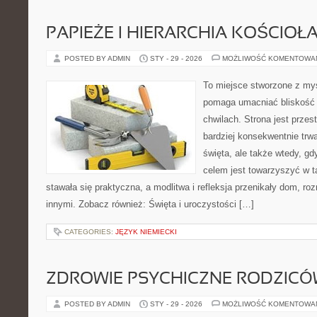
PAPIEŻE I HIERARCHIA KOŚCIOŁ
POSTED BY ADMIN
STY - 29 - 2026
MOŻLIWOŚĆ KOMENTOWA
To miejsce stworzone z myś
pomaga umacniać bliskość
chwilach. Strona jest przes
bardziej konsekwentnie trwa
święta, ale także wtedy, gd
celem jest towarzyszyć w 
stawała się praktyczna, a modlitwa i refleksja przenikały dom, roz
innymi. Zobacz również: Święta i uroczystości […]
CATEGORIES:
JĘZYK NIEMIECKI
ZDROWIE PSYCHICZNE RODZIC
POSTED BY ADMIN
STY - 29 - 2026
MOŻLIWOŚĆ KOMENTOWA