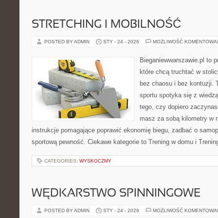
STRETCHING I MOBILNOŚĆ
POSTED BY ADMIN
STY - 24 - 2026
MOŻLIWOŚĆ KOMENTOWA
Bieganiewwarszawie.pl to p
które chcą truchtać w stoli
bez chaosu i bez kontuzji. 
sportu spotyka się z wiedzą
tego, czy dopiero zaczynas
masz za sobą kilometry w n
instrukcje pomagające poprawić ekonomię biegu, zadbać o samo
sportową pewność. Ciekawe kategorie to Trening w domu i Trenin
CATEGORIES:
WYSKOCZMY
WĘDKARSTWO SPINNINGOWE
POSTED BY ADMIN
STY - 24 - 2026
MOŻLIWOŚĆ KOMENTOWA