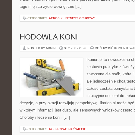
tego miejsca życie wewnętrzne […]
CATEGORIES:
AEROBIK I FITNESS GRUPOWY
HODOWLA KONI
POSTED BY ADMIN
STY - 30 - 2026
MOŻLIWOŚĆ KOMENTOWA
Ikarion.pl to nowoczesna st
zestawia praktykę z śwież
stworzone dla osób, które l
ale jednocześnie chcą test
Całość została pomyślana 
intuicyjnie docierał do treś
decyzje, a przy okazji rozwijają perspektywę. Ikarion.pl może być
w którym informacji jest dużo, ale sensownych wniosków często b
Choroby i leczenie koni i […]
CATEGORIES:
ROLNICTWO NA ŚWIECIE