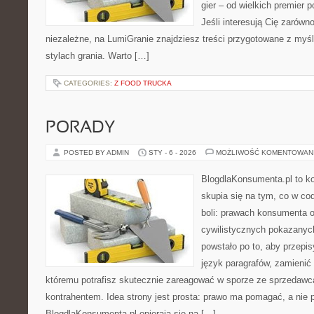
gier – od wielkich premier p
Jeśli interesują Cię zarówno
niezależne, na LumiGranie znajdziesz treści przygotowane z myśl
stylach grania. Warto […]
CATEGORIES:
Z FOOD TRUCKA
PORADY
POSTED BY ADMIN
STY - 6 - 2026
MOŻLIWOŚĆ KOMENTOWAN
BlogdlaKonsumenta.pl to kon
skupia się na tym, co w co
boli: prawach konsumenta 
cywilistycznych pokazanych
powstało po to, aby przepis
język paragrafów, zamienić 
któremu potrafisz skutecznie zareagować w sporze ze sprzedawcą
kontrahentem. Idea strony jest prosta: prawo ma pomagać, a nie p
BlogdlaKonsumenta.pl opierają się na […]