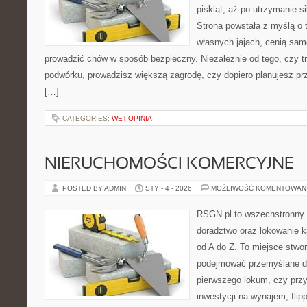
piskląt, aż po utrzymanie s
Strona powstała z myślą o 
własnych jajach, cenią sam
prowadzić chów w sposób bezpieczny. Niezależnie od tego, czy t
podwórku, prowadzisz większą zagrodę, czy dopiero planujesz pr
[…]
CATEGORIES:
WET-OPINIA
NIERUCHOMOŚCI KOMERCYJNE
POSTED BY ADMIN
STY - 4 - 2026
MOŻLIWOŚĆ KOMENTOWAN
RSGN.pl to wszechstronny s
doradztwo oraz lokowanie ka
od A do Z. To miejsce stwo
podejmować przemyślane de
pierwszego lokum, czy przy
inwestycji na wynajem, flip