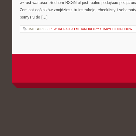
wzrost wartości. Sednem RSGN.pl jest realne podejście połączon
Zamiast ogólników znajdziesz tu instrukcje, checklisty i schemat
pomysłu do […]
CATEGORIES:
REWITALIZACJA I METAMORFOZY STARYCH OGRODÓW