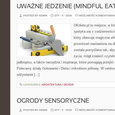
UWAŻNE JEDZENIE (MINDFUL EAT
POSTED BY ADMIN
STY - 5 - 2026
MOŻLIWOŚĆ KOMENTOWAN
OKdieta.pl to miejsce, w k
spotyka się z codziennością
który obiecuje magiczne efe
przestrzeń nastawiona na d
została pomyślana tak, aby 
życia, mógł znaleźć czyte
jadłospisu, a także narzędzia i inspiracje, które pomagają przejść o
Polecamy działy Gotowanie i Dieta i mikrobiom jelitowy. W centru
odżywianie […]
CATEGORIES:
ARCHITEKTURA I DESIGN
OGRODY SENSORYCZNE
POSTED BY ADMIN
STY - 5 - 2026
MOŻLIWOŚĆ KOMENTOWAN