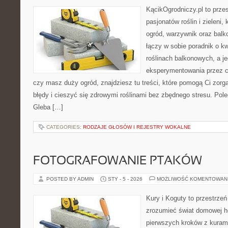
KącikOgrodniczy.pl to prze
pasjonatów roślin i zieleni,
ogród, warzywnik oraz balk
łączy w sobie poradnik o k
roślinach balkonowych, a je
eksperymentowania przez ca
czy masz duży ogród, znajdziesz tu treści, które pomogą Ci zor
błędy i cieszyć się zdrowymi roślinami bez zbędnego stresu. Pole
Gleba […]
CATEGORIES:
RODZAJE GŁOSÓW I REJESTRY WOKALNE
FOTOGRAFOWANIE PTAKÓW
POSTED BY ADMIN
STY - 5 - 2026
MOŻLIWOŚĆ KOMENTOWAN
Kury i Koguty to przestrzeń
zrozumieć świat domowej ho
pierwszych kroków z kuram