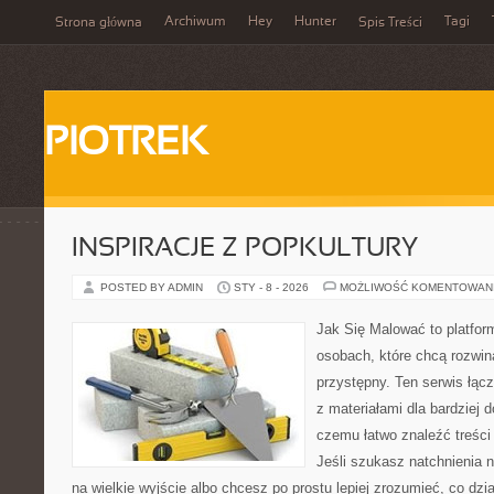
Archiwum
Hey
Hunter
Tagi
Strona główna
Spis Treści
PIOTREK
INSPIRACJE Z POPKULTURY
POSTED BY ADMIN
STY - 8 - 2026
MOŻLIWOŚĆ KOMENTOWAN
Jak Się Malować to platfor
osobach, które chcą rozwi
przystępny. Ten serwis łąc
z materiałami dla bardziej 
czemu łatwo znaleźć treśc
Jeśli szukasz natchnienia 
na wielkie wyjście albo chcesz po prostu lepiej zrozumieć, co dzia