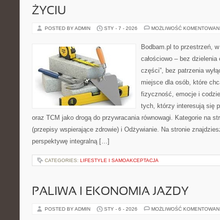
ŻYCIU
POSTED BY ADMIN
STY - 7 - 2026
MOŻLIWOŚĆ KOMENTOWAN
Bodbam.pl to przestrzeń, w 
całościowo – bez dzielenia 
części”, bez patrzenia wyłą
miejsce dla osób, które chc
fizyczność, emocje i codzi
tych, którzy interesują się
oraz TCM jako drogą do przywracania równowagi. Kategorie na str
(przepisy wspierające zdrowie) i Odżywianie. Na stronie znajdziesz
perspektywę integralną […]
CATEGORIES:
LIFESTYLE I SAMOAKCEPTACJA
PALIWA I EKONOMIA JAZDY
POSTED BY ADMIN
STY - 6 - 2026
MOŻLIWOŚĆ KOMENTOWAN