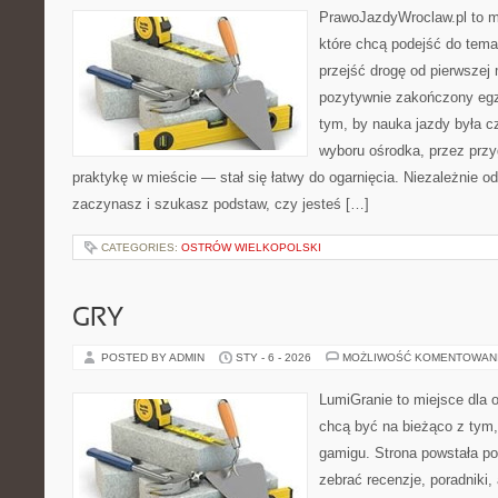
PrawoJazdyWroclaw.pl to m
które chcą podejść do tema
przejść drogę od pierwszej 
pozytywnie zakończony egz
tym, by nauka jazdy była c
wyboru ośrodka, przez przyg
praktykę w mieście — stał się łatwy do ogarnięcia. Niezależnie od
zaczynasz i szukasz podstaw, czy jesteś […]
CATEGORIES:
OSTRÓW WIELKOPOLSKI
GRY
POSTED BY ADMIN
STY - 6 - 2026
MOŻLIWOŚĆ KOMENTOWAN
LumiGranie to miejsce dla o
chcą być na bieżąco z tym, 
gamigu. Strona powstała po
zebrać recenzje, poradniki