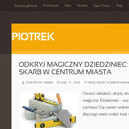
Archiwum
Hey
Hunter
Tagi
Strona główna
Spis Treści
PIOTREK
ODKRYJ MAGICZNY DZIEDZINIEC:
SKARB W CENTRUM MIASTA
POSTED BY ADMIN
KWI - 9 - 2025
MOŻLIWOŚĆ KOMENTOWAN
Chcesz odnaleźć ukryty sk
magiczny Dziedziniec - oaza
zachwyci Cię swoim urokiem
dlaczego warto zrobić krok 