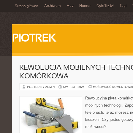
Archiwum
Hey
Hunter
Tagi
Strona główna
Spis Treści
PIOTREK
REWOLUCJA MOBILNYCH TECHNOL
KOMÓRKOWA
POSTED BY ADMIN
KWI - 13 - 2025
MOŻLIWOŚĆ KOMENTOWA
Rewolucyjna płyta komórko
mobilnych technologii. Zap
telefonach, teraz możesz n
kieszeni! Czy jesteś goto
możliwości?