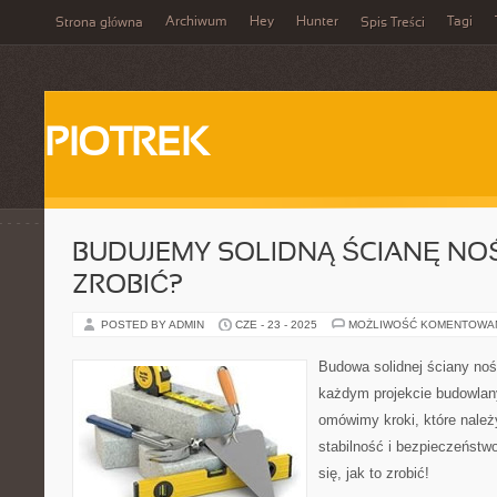
Archiwum
Hey
Hunter
Tagi
Strona główna
Spis Treści
PIOTREK
BUDUJEMY SOLIDNĄ ŚCIANĘ NOŚ
ZROBIĆ?
POSTED BY ADMIN
CZE - 23 - 2025
MOŻLIWOŚĆ KOMENTOWA
Budowa solidnej ściany noś
każdym projekcie budowla
omówimy kroki, które należ
stabilność i bezpieczeństwo
się, jak to zrobić!