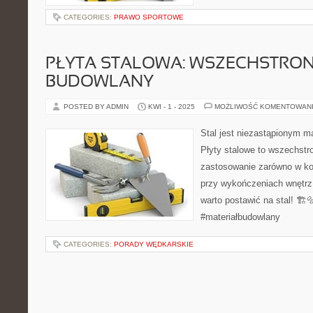
CATEGORIES:
PRAWO SPORTOWE
PŁYTA STALOWA: WSZECHSTRON
BUDOWLANY
POSTED BY ADMIN
KWI - 1 - 2025
MOŻLIWOŚĆ KOMENTOWAN
Stal jest niezastąpionym m
Płyty stalowe to wszechstro
zastosowanie zarówno w kon
przy wykończeniach wnętrz
warto postawić na stal! 🏗️
#materiałbudowlany
CATEGORIES:
PORADY WĘDKARSKIE