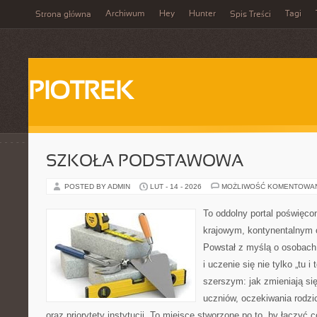
Archiwum
Hey
Hunter
Tagi
Strona główna
Spis Treści
PIOTREK
SZKOŁA PODSTAWOWA
POSTED BY ADMIN
LUT - 14 - 2026
MOŻLIWOŚĆ KOMENTOWA
To oddolny portal poświęcon
krajowym, kontynentalnym
Powstał z myślą o osobach,
i uczenie się nie tylko „tu i
szerszym: jak zmieniają si
uczniów, oczekiwania rodz
oraz priorytety instytucji. To miejsce stworzone po to, by łączyć