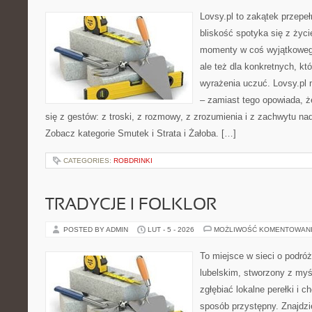
Lovsy.pl to zakątek przepe
bliskość spotyka się z życi
momenty w coś wyjątkowego
ale też dla konkretnych, któ
wyrażenia uczuć. Lovsy.pl 
– zamiast tego opowiada, ż
się z gestów: z troski, z rozmowy, z zrozumienia i z zachwytu na
Zobacz kategorie Smutek i Strata i Żałoba. […]
CATEGORIES:
ROBDRINKI
TRADYCJE I FOLKLOR
POSTED BY ADMIN
LUT - 5 - 2026
MOŻLIWOŚĆ KOMENTOWAN
To miejsce w sieci o podró
lubelskim, stworzony z myśl
zgłębiać lokalne perełki i 
sposób przystępny. Znajdzi