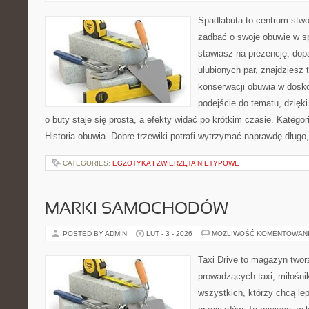
Spadlabuta to centrum stwo
zadbać o swoje obuwie w s
stawiasz na prezencję, dop
ulubionych par, znajdziesz
konserwacji obuwia w dosko
podejście do tematu, dzięk
o buty staje się prosta, a efekty widać po krótkim czasie. Katego
Historia obuwia. Dobre trzewiki potrafi wytrzymać naprawdę długo
CATEGORIES:
EGZOTYKA I ZWIERZĘTA NIETYPOWE
MARKI SAMOCHODÓW
POSTED BY ADMIN
LUT - 3 - 2026
MOŻLIWOŚĆ KOMENTOWAN
Taxi Drive to magazyn twor
prowadzących taxi, miłośni
wszystkich, którzy chcą lep