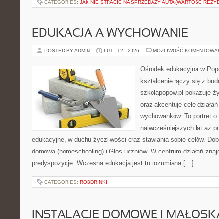
CATEGORIES:
JAK NIE STRACIĆ NA SPRZEDAŻY AUTA (WARTOŚĆ REZY
EDUKACJA A WYCHOWANIE
POSTED BY ADMIN
LUT - 12 - 2026
MOŻLIWOŚĆ KOMENTOWA
Ośrodek edukacyjna w Popo
kształcenie łączy się z bu
szkolapopow.pl pokazuje ży
oraz akcentuje cele dział
wychowanków. To portret o
najwcześniejszych lat aż p
edukacyjne, w duchu życzliwości oraz stawiania sobie celów. Dob
domowa (homeschooling) i Głos uczniów. W centrum działań znajd
predyspozycje. Wczesna edukacja jest tu rozumiana […]
CATEGORIES:
ROBDRINKI
INSTALACJE DOMOWE I MAŁOS