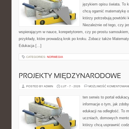
językiem opisu świata. To 
chcą ogarnić matematykę od
którzy potrzebują powtórki
Niezależnie od tego, czy je
wspierającym w nauce, korepetytorem, czy po prostu samoukiem, 
przykłady, które prowadzą krok po kroku. Zobacz także Matemat
Edukacja […]
CATEGORIES:
NORWEGIA
PROJEKTY MIĘDZYNARODOWE
POSTED BY ADMIN
LUT - 7 - 2026
MOŻLIWOŚĆ KOMENTOWAN
ten serwis to portal edukac
informacje o tym, jak zdo
edukacji na odległość. To 
uczniach, domowych mento
którzy chcą usprawnić codzi