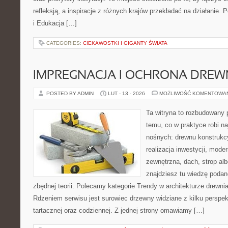
refleksją, a inspiracje z różnych krajów przekładać na działanie
i Edukacja […]
CATEGORIES:
CIEKAWOSTKI I GIGANTY ŚWIATA
IMPREGNACJA I OCHRONA DRE
POSTED BY ADMIN
LUT - 13 - 2026
MOŻLIWOŚĆ KOMENTOWA
Ta witryna to rozbudowany 
temu, co w praktyce robi na
nośnych: drewnu konstrukcy
realizacja inwestycji, moder
zewnętrzna, dach, strop albo
znajdziesz tu wiedzę poda
zbędnej teorii. Polecamy kategorie Trendy w architekturze drewnia
Rdzeniem serwisu jest surowiec drzewny widziane z kilku perspekt
tartacznej oraz codziennej. Z jednej strony omawiamy […]