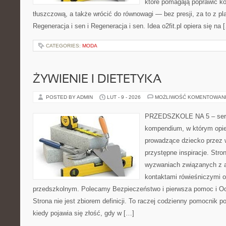
które pomagają poprawić k
tłuszczową, a także wrócić do równowagi — bez presji, za to z p
Regeneracja i sen i Regeneracja i sen. Idea o2fit.pl opiera się na 
CATEGORIES:
MODA
ŻYWIENIE I DIETETYKA
POSTED BY ADMIN
LUT - 9 - 2026
MOŻLIWOŚĆ KOMENTOWAN
PRZEDSZKOLE NA 5 – serwi
kompendium, w którym opi
prowadzące dziecko przez 
przystępne inspiracje. Stro
wyzwaniach związanych z a
kontaktami rówieśniczymi 
przedszkolnym. Polecamy Bezpieczeństwo i pierwsza pomoc i Oc
Strona nie jest zbiorem definicji. To raczej codzienny pomocnik p
kiedy pojawia się złość, gdy w […]