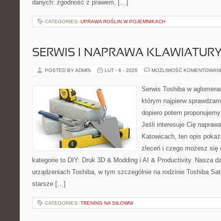
danych: zgodność z prawem, […]
CATEGORIES:
UPRAWA ROŚLIN W POJEMNIKACH
SERWIS I NAPRAWA KLAWIATUR
POSTED BY ADMIN
LUT - 6 - 2026
MOŻLIWOŚĆ KOMENTOWAN
Serwis Toshiba w aglomeracj
którym najpierw sprawdzam
dopiero potem proponujemy
Jeśli interesuje Cię napraw
Katowicach, ten opis pokaż
zleceń i czego możesz się
kategorie to DIY: Druk 3D & Modding i AI & Productivity. Nasza dz
urządzeniach Toshiba, w tym szczególnie na rodzinie Toshiba Sate
starsze […]
CATEGORIES:
TRENING NA SIŁOWNI