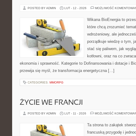
POSTED BY ADMIN
LUT - 12 - 2026
MOŻLIWOŚĆ KOMENTOWA
Wikana BioEnergia to przes
które chcą zrozumieć temat
wdrożeniowy, ale jednocześ
porządkuje wiedzę o tym, j
stać się paliwem, jak wyglą
kotłowni, oraz na co zwrac
ekonomia i sprawność. Kategorie to Dofinansowania i dotacje i Bi
przewija się myśl, że transformacja energetyczna […]
CATEGORIES:
MMORPG
ŻYCIE WE FRANCJI
POSTED BY ADMIN
LUT - 11 - 2026
MOŻLIWOŚĆ KOMENTOWA
Ta strona to zakątek stworz
francuską przygodę i jednoc