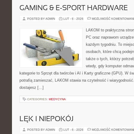
GAMING & E-SPORT HARDWARE
POSTED BY ADMIN
LUT - 6 - 2026
MOŻLIWOŚĆ KOMENTOWAN
LAKOM to praktyczna stro
PC oraz naprawom urządzeń
każdym tygodniu. To miejs
osobach, które chcą podejm
także o tych, którzy potrze
wtedy, gdy komputer odmaw
kategorie to Sprzęt dla twórców i AI i Karty graficzne (GPU). W ś
potrafią zamieszać, LAKOM stawia na czytelność i wiarygodność
dostajesz […]
CATEGORIES:
MEDYCYNA
LĘK I NIEPOKÓJ
POSTED BY ADMIN
LUT - 6 - 2026
MOŻLIWOŚĆ KOMENTOWAN