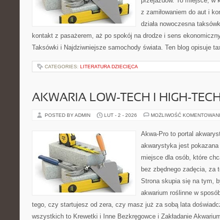
przejazdów. To miejsce, w 
z zamiłowaniem do aut i ko
działa nowoczesna taksówk
kontakt z pasażerem, aż po spokój na drodze i sens ekonomiczn
Taksówki i Najdziwniejsze samochody świata. Ten blog opisuje tax
CATEGORIES:
LITERATURA DZIECIĘCA
AKWARIA LOW-TECH I HIGH-TEC
POSTED BY ADMIN
LUT - 2 - 2026
MOŻLIWOŚĆ KOMENTOWAN
Akwa-Pro to portal akwarys
akwarystyka jest pokazana 
miejsce dla osób, które ch
bez zbędnego zadęcia, za t
Strona skupia się na tym, 
akwarium roślinne w sposób
tego, czy startujesz od zera, czy masz już za sobą lata doświadc
wszystkich to Krewetki i Inne Bezkręgowce i Zakładanie Akwariu