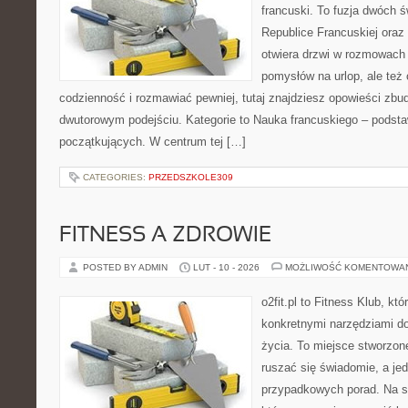
francuski. To fuzja dwóch 
Republice Francuskiej oraz 
otwiera drzwi w rozmowach 
pomysłów na urlop, ale też
codzienność i rozmawiać pewniej, tutaj znajdziesz opowieści zb
dwutorowym podejściu. Kategorie to Nauka francuskiego – podstaw
początkujących. W centrum tej […]
CATEGORIES:
PRZEDSZKOLE309
FITNESS A ZDROWIE
POSTED BY ADMIN
LUT - 10 - 2026
MOŻLIWOŚĆ KOMENTOWA
o2fit.pl to Fitness Klub, kt
konkretnymi narzędziami do
życia. To miejsce stworzon
ruszać się świadomie, a jed
przypadkowych porad. Na st