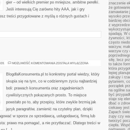
gier – od wielkich premier po mniejsze, ambitne perełki.
znaczenie e
że gotowanie
Jeśli interesują Cię zarówno hity AAA, jak i gry
zamawianie j
esz treści przygotowane z myślą o różnych gustach i
wysoko prze
bardziej obc
z wyprzedzen
wykorzystuje
spadają. W 
żywności, k
często nied
warzyw, mak
warzyw czy o
poprzedniego
siłę, lecz p
PORADY
026
MOŻLIWOŚĆ KOMENTOWANIA
ZOSTAŁA WYŁĄCZONA
to także for
która przygo
lepiej planuj
BlogdlaKonsumenta.pl to konkretny portal wiedzy, który
zakupy i rz
skupia się na tym, co w codziennym życiu najbardziej
pytaniem, co 
porządek prze
boli: prawach konsumenta oraz zagadnieniach
na ogólne sa
być przypad
cywilistycznych pokazanych prosto. To miejsce
staje się el
powstało po to, aby przepisy, które zwykle brzmią jak
dbać o zdrow
ciekawy jest
język paragrafów, zamienić na czytelny plan, dzięki
Zapach śwież
eagować w sporze ze sprzedawcą, usługodawcą, firmą lub
zupy czy war
tworzyć poc
osta: prawo ma pomagać, a nie przytłaczać. Dlatego treści w
ciepła. Wsp
partnerem, d
 na […]