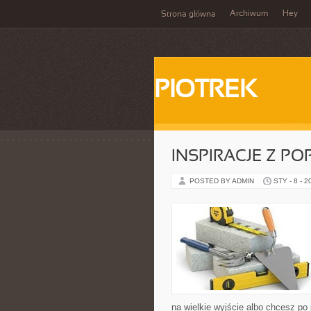
Archiwum
Hey
Strona główna
PIOTREK
INSPIRACJE Z P
POSTED BY ADMIN
STY - 8 - 2
na wielkie wyjście albo chcesz po 