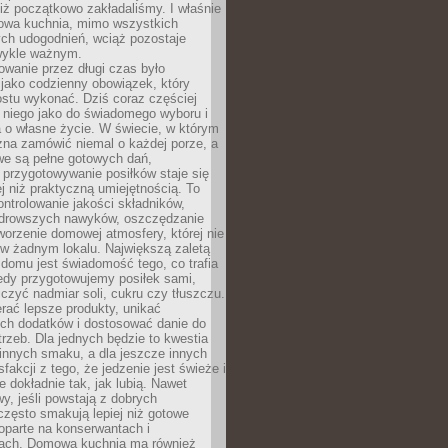
iż początkowo zakładaliśmy. I właśnie
owa kuchnia, mimo wszystkich
ch udogodnień, wciąż pozostaje
wykle ważnym.
wanie przez długi czas było
jako codzienny obowiązek, który
ostu wykonać. Dziś coraz częściej
 niego jako do świadomego wyboru i
 o własne życie. W świecie, w którym
żna zamówić niemal o każdej porze, a
we są pełne gotowych dań,
przygotowywanie posiłków staje się
 niż praktyczną umiejętnością. To
ntrolowanie jakości składników,
drowszych nawyków, oszczędzanie
tworzenie domowej atmosfery, której nie
 w żadnym lokalu. Największą zaletą
domu jest świadomość tego, co trafia
iedy przygotowujemy posiłek sami,
niczyć nadmiar soli, cukru czy tłuszczu.
rać lepsze produkty, unikać
ych dodatków i dostosować danie do
rzeb. Dla jednych będzie to kwestia
 innych smaku, a dla jeszcze innych
fakcji z tego, że jedzenie jest świeże i
 dokładnie tak, jak lubią. Nawet
wy, jeśli powstają z dobrych
często smakują lepiej niż gotowe
oparte na konserwantach i
ach. Domowa kuchnia ma również