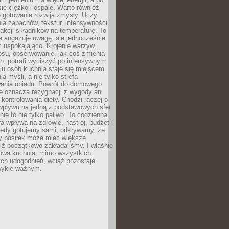
się ciężko i ospale. Warto również
 gotowanie rozwija zmysły. Uczy
ia zapachów, tekstur, intensywności
eakcji składników na temperaturę. To
re angażuje uwagę, ale jednocześnie
 uspokajająco. Krojenie warzyw,
osu, obserwowanie, jak coś zmienia
ch, potrafi wyciszyć po intensywnym
elu osób kuchnia staje się miejscem
a myśli, a nie tylko strefą
ania obiadu. Powrót do domowego
e oznacza rezygnacji z wygody ani
kontrolowania diety. Chodzi raczej o
wpływu na jedną z podstawowych sfer
nie to nie tylko paliwo. To codzienna
ra wpływa na zdrowie, nastrój, budżet i
Kiedy gotujemy sami, odkrywamy, że
y posiłek może mieć większe
iż początkowo zakładaliśmy. I właśnie
owa kuchnia, mimo wszystkich
ch udogodnień, wciąż pozostaje
wykle ważnym.