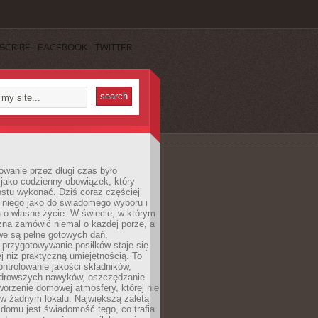
SCRIBE
FACEBOOK
TWITTER
wanie przez długi czas było
jako codzienny obowiązek, który
ostu wykonać. Dziś coraz częściej
 niego jako do świadomego wyboru i
 o własne życie. W świecie, w którym
żna zamówić niemal o każdej porze, a
we są pełne gotowych dań,
przygotowywanie posiłków staje się
 niż praktyczną umiejętnością. To
ntrolowanie jakości składników,
drowszych nawyków, oszczędzanie
tworzenie domowej atmosfery, której nie
 w żadnym lokalu. Największą zaletą
domu jest świadomość tego, co trafia