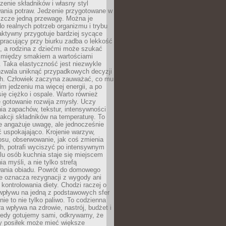
czenie składników i własny styl
ania potraw. Jedzenie przygotowane w
zcze jedną przewagę. Można je
 realnych potrzeb organizmu i trybu
aktywny przygotuje bardziej sycące
ś pracujący przy biurku zadba o lekkość
ć, a rodzina z dziećmi może szukać
między smakiem a wartościami
 Taka elastyczność jest niezwykle
ozwala uniknąć przypadkowych decyzji
h. Człowiek zaczyna zauważać, co mu
kim jedzeniu ma więcej energii, a po
się ciężko i ospale. Warto również
 gotowanie rozwija zmysły. Uczy
ia zapachów, tekstur, intensywności
eakcji składników na temperaturę. To
re angażuje uwagę, ale jednocześnie
 uspokajająco. Krojenie warzyw,
osu, obserwowanie, jak coś zmienia
ch, potrafi wyciszyć po intensywnym
elu osób kuchnia staje się miejscem
a myśli, a nie tylko strefą
ania obiadu. Powrót do domowego
e oznacza rezygnacji z wygody ani
kontrolowania diety. Chodzi raczej o
wpływu na jedną z podstawowych sfer
nie to nie tylko paliwo. To codzienna
ra wpływa na zdrowie, nastrój, budżet i
Kiedy gotujemy sami, odkrywamy, że
y posiłek może mieć większe