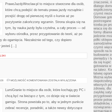
znaczenie, n
JAZDY
PrawoJazdyWroclaw.pl to miejsce stworzone dla osób,
dlatego dom
współczesny
które chcą podejść do tematu prawa jazdy rozsądnie i
czymś niez
przejść drogę od pierwszej myśli o kursie aż po
Domowe goto
postrzegane 
pozytywnie zakończony egzamin. Strona skupia się na
trzeba po pr
tym, by nauka jazdy była czytelna, a cały proces — od
wraca się do
formy dbania
wyboru ośrodka, przez przygotowanie do teorii, aż po
jedzenie mo
półki sklepo
y do ogarnięcia. Niezależnie od tego, czy dopiero
samodzielne 
 jesteś […]
czymś więcej
sposób na ko
budowanie z
LSKI
pieniędzy i 
da się kupić
gotowania w 
na talerz. K
łatwiej ogra
Można wybie
GRY
026
MOŻLIWOŚĆ KOMENTOWANIA
ZOSTAŁA WYŁĄCZONA
niepotrzebn
własnych pot
zdrowia, dla
LumiGranie to miejsce dla osób, które kochają gry PC i
zwykłej satys
chcą być na bieżąco z tym, co dzieje się w świecie
przygotowane
proste potra
gamigu. Strona powstała po to, aby w jednym punkcie
składników, 
rozwiązania 
zebrać recenzje, poradniki, a także newsy dotyczące
wzmacniacz