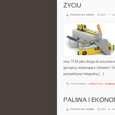
ŻYCIU
POSTED BY ADMIN
STY - 7 - 2
oraz TCM jako drogą do przywracan
(przepisy wspierające zdrowie) i O
perspektywę integralną […]
CATEGORIES:
LIFESTYLE I SAMO
PALIWA I EKONO
POSTED BY ADMIN
STY - 6 - 2