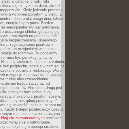
zjeść w ostatniej chwili. Taki
kłada się nie tylko na dietę, ale też
mopoczucie. Kiedy jedzenie przestaje
kowym wyborem podjętym w biegu, a
ementem dobrze ułożonego dnia, łatwiej
ie, energię i rytm pracy. Bardzo
 też emocjonalny wymiar gotowania.
o pieczonego chleba, gotującej się
zyw smażonych na patelni potrafi
zucie bezpieczeństwa i domowego
ólne przygotowywanie posiłków z
ziećmi lub przyjaciółmi wzmacnia
je okazję do rozmowy. To codzienny
 nie musi być perfekcyjny, by był
 Niekiedy właśnie te najprostsze dania,
e bez pośpiechu, zostają w pamięci na
yszukane potrawy z restauracji. Wielu
ych rezygnuje z gotowania, bo wydaje
byt trudne albo czasochłonne.
cale nie trzeba zaczynać od
nych przepisów. Najlepszą drogą jest
ilku prostych baz: dobrej zupy,
warzyw, makaronu z prostym sosem,
tkami czy porządnej jajecznicy. Z
ia się pewność, intuicja i ochota na
y. Każdy kolejny posiłek uczy czegoś
pewnym momencie kuchnia zaczyna
ć
blog dla zaawansowanych
ponieważ
odzić wyłącznie o odtworzenie
czyna liczyć się proporcja smaków,