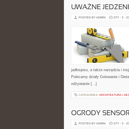
UWAŻNE JEDZENI
POSTED BY ADMIN
STY - 5 - 2
jadłospisu, a także narzędzia i ins
Polecamy działy Gotowanie i Dieta 
odżywianie […]
CATEGORIES:
ARCHITEKTURA I DE
OGRODY SENSO
POSTED BY ADMIN
STY - 5 - 2