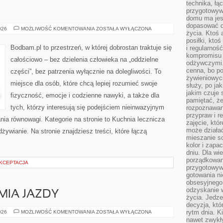
technika, łą
przygotowyw
domu ma jes
dopasować do
TECHNIKI
026
MOŻLIWOŚĆ KOMENTOWANIA
ZOSTAŁA WYŁĄCZONA
życia. Ktoś 
RELAKSACYJNE
W
posiłki, kto
CODZIENNYM
Bodbam.pl to przestrzeń, w której dobrostan traktuje się
i regularnoś
ŻYCIU
kompromisu 
całościowo – bez dzielenia człowieka na „oddzielne
odżywczymi.
cenna, bo p
części”, bez patrzenia wyłącznie na dolegliwości. To
żywieniowyc
miejsce dla osób, które chcą lepiej rozumieć swoje
służy, po ja
jakim czuje 
fizyczność, emocje i codzienne nawyki, a także dla
pamiętać, że
tych, którzy interesują się podejściem nieinwazyjnym
rozpoznawan
przypraw i r
ia równowagi. Kategorie na stronie to Kuchnia lecznicza
zajęcie, któ
może działać
dżywianie. Na stronie znajdziesz treści, które łączą
mieszanie s
kolor i zapa
dniu. Dla wi
porządkowani
AKCEPTACJA
przygotowyw
gotowania ni
obsesyjnego 
odzyskanie 
MIA JAZDY
życia. Jedze
decyzja, któ
PALIWA
rytm dnia. 
026
MOŻLIWOŚĆ KOMENTOWANIA
ZOSTAŁA WYŁĄCZONA
I
nawet zwykł
EKONOMIA