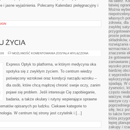
na talerz. K
łatwiej ogra
e i jasne wyjaśnienia. Polecamy Kalendarz pielęgnacyjny i
Można wybie
niepotrzebn
własnych pot
zdrowia, dla
SIGN
zwykłej satys
przygotowane
proste potra
składników, 
U ŻYCIA
rozwiązania 
wzmacniacz
znaczenie e
MEDYCYNA
026
MOŻLIWOŚĆ KOMENTOWANIA
ZOSTAŁA WYŁĄCZONA
STYLU
że gotowanie
ŻYCIA
zamawianie j
Express Optyk to platforma, w którym medycyna oka
wysoko prze
bardziej obc
spotyka się z zwykłym życiem. To centrum wiedzy
z wyprzedzen
poświęcony wzrokowi oraz kondycji narządu wzroku –
wykorzystuje
spadają. W 
dla osób, które chcą mądrzej chronić swoje oczy, zanim
żywności, k
pojawi się problem. Jeśli interesuje Cię zapobieganie,
często nied
warzyw, mak
badania, a także okulary i rutyny wspierające sprawne
warzyw czy o
poprzedniego
tematów opisanych po ludzku. Ciekawe kategorie to
siłę, lecz p
nologia. W centrum tej strony jest czytelnik i […]
to także for
która przygo
lepiej planuj
zakupy i rz