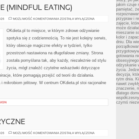
jakim czuje 
E (MINDFUL EATING)
pamiętać, że
rozpoznawan
przypraw i r
UWAŻNE
026
MOŻLIWOŚĆ KOMENTOWANIA
ZOSTAŁA WYŁĄCZONA
JEDZENIE
zajęcie, któ
(MINDFUL
może działać
EATING)
OKdieta.pl to miejsce, w którym zdrowe odżywianie
mieszanie s
kolor i zapa
spotyka się z codziennością. To nie jest kolejny serwis,
dniu. Dla wi
który obiecuje magiczne efekty w tydzień, tylko
porządkowani
przygotowyw
przestrzeń nastawiona na długofalowe zmiany. Strona
gotowania ni
została pomyślana tak, aby każdy, niezależnie od stylu
obsesyjnego 
odzyskanie 
życia, mógł znaleźć czytelne wskazówki dotyczące
życia. Jedze
decyzja, któ
piracje, które pomagają przejść od teorii do działania.
rytm dnia. 
i mikrobiom jelitowy. W centrum OKdieta.pl stoi racjonalne
nawet zwykł
znaczenie, n
dlatego dom
współczesny
czymś niez
SIGN
RYCZNE
OGRODY
026
MOŻLIWOŚĆ KOMENTOWANIA
ZOSTAŁA WYŁĄCZONA
SENSORYCZNE