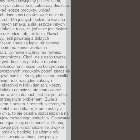
iedy przygotowujemy posiłek sami,
niczyć nadmiar soli, cukru czy tłuszczu.
rać lepsze produkty, unikać
ych dodatków i dostosować danie do
rzeb. Dla jednych będzie to kwestia
 innych smaku, a dla jeszcze innych
fakcji z tego, że jedzenie jest świeże i
 dokładnie tak, jak lubią. Nawet
wy, jeśli powstają z dobrych
często smakują lepiej niż gotowe
oparte na konserwantach i
ach. Domowa kuchnia ma również
konomiczne. Choć wiele osób uważa,
 jest drogie, w praktyce regularne
edzenia na mieście lub korzystanie z
tworzonych produktów potrafi znacznie
iążyć budżet. Kiedy planuje się posiłki
iem, robi rozsądne zakupy i
 składniki w kilku daniach, koszty
dodatku ogranicza się marnowanie
tóre w wielu domach jest dużym, choć
ostrzeganym problemem. Zupa z
aron z sosem z resztek pieczonych
mlet z dodatkami, które zostały z
 dnia, to nie oznaka oszczędzania na
rzejaw rozsądnego podejścia. Gotowanie
ma organizacji codzienności. Osoba,
towuje posiłki samodzielnie, zwykle
e tydzień, bardziej świadomie robi
adziej wpada w chaos związany z