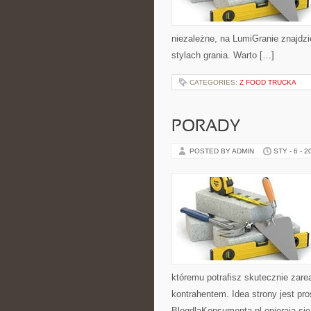
niezależne, na LumiGranie znajdzi
stylach grania. Warto […]
CATEGORIES:
Z FOOD TRUCKA
PORADY
POSTED BY ADMIN
STY - 6 - 2
któremu potrafisz skutecznie zar
kontrahentem. Idea strony jest pr
BlogdlaKonsumenta.pl opierają się