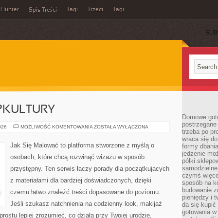
Hunter
Tagi
Trzeci
Tagi
Spis Treści
SUB
OPKULTURY
Domowe goto
postrzegane 
INSPIRACJE
026
MOŻLIWOŚĆ KOMENTOWANIA
ZOSTAŁA WYŁĄCZONA
trzeba po pr
Z
POPKULTURY
wraca się do
Jak Się Malować to platforma stworzone z myślą o
formy dbania
jedzenie mo
osobach, które chcą rozwinąć wizażu w sposób
półki sklepo
samodzielne 
przystępny. Ten serwis łączy porady dla początkujących
czymś więcej
z materiałami dla bardziej doświadczonych, dzięki
sposób na ko
budowanie z
czemu łatwo znaleźć treści dopasowane do poziomu.
pieniędzy i 
Jeśli szukasz natchnienia na codzienny look, makijaż
da się kupić
gotowania w 
prostu lepiej zrozumieć, co działa przy Twojej urodzie,