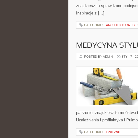
znajdziesz tu sprawdzone podejści
Inspiracje z […]
CATEGORIES:
ARCHITEKTURA I DE
MEDYCYNA STYL
POSTED BY ADMIN
STY - 7 - 2
patrzenie, znajdziesz tu mnóstwo 
Uzależnienia i profilaktyka i Pulmo
CATEGORIES:
GNIEZNO