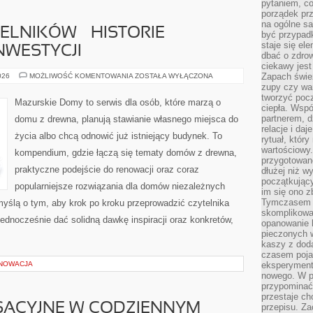
pytaniem, co 
porządek prze
na ogólne sa
ELNIKÓW – HISTORIE
być przypad
staje się el
NWESTYCJI
dbać o zdrow
ciekawy jest
REALIZACJE
Zapach śwież
026
MOŻLIWOŚĆ KOMENTOWANIA
ZOSTAŁA WYŁĄCZONA
CZYTELNIKÓW
zupy czy war
–
tworzyć poc
HISTORIE
Mazurskie Domy to serwis dla osób, które marzą o
PRAWDZIWYCH
ciepła. Wsp
INWESTYCJI
partnerem, d
domu z drewna, planują stawianie własnego miejsca do
relacje i da
życia albo chcą odnowić już istniejący budynek. To
rytuał, który
wartościowy.
kompendium, gdzie łączą się tematy domów z drewna,
przygotowan
praktyczne podejście do renowacji oraz coraz
dłużej niż w
początkując
popularniejsze rozwiązania dla domów niezależnych
im się ono z
Tymczasem w
myślą o tym, aby krok po kroku przeprowadzić czytelnika
skomplikowa
jednocześnie dać solidną dawkę inspiracji oraz konkretów,
opanowanie k
pieczonych 
kaszy z doda
czasem pojaw
ENOWACJA
eksperyment
nowego. W 
przypomina
przestaje ch
SACYJNE W CODZIENNYM
przepisu. Za