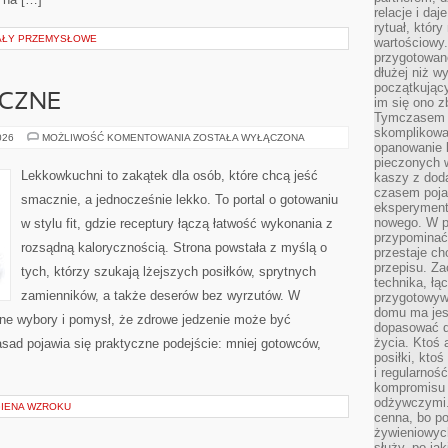
relacje i da
rytuał, który
IAŁY PRZEMYSŁOWE
wartościowy.
przygotowan
dłużej niż w
początkując
ICZNE
im się ono z
Tymczasem w
skomplikowa
DANIA
026
MOŻLIWOŚĆ KOMENTOWANIA
ZOSTAŁA WYŁĄCZONA
opanowanie k
KETOGENICZNE
pieczonych 
Lekkowkuchni to zakątek dla osób, które chcą jeść
kaszy z doda
czasem pojaw
smacznie, a jednocześnie lekko. To portal o gotowaniu
eksperyment
nowego. W 
w stylu fit, gdzie receptury łączą łatwość wykonania z
przypomina
rozsądną kalorycznością. Strona powstała z myślą o
przestaje ch
przepisu. Za
tych, którzy szukają lżejszych posiłków, sprytnych
technika, łą
zamienników, a także deserów bez wyrzutów. W
przygotowyw
domu ma jes
ne wybory i pomysł, że zdrowe jedzenie może być
dopasować do
życia. Ktoś 
sad pojawia się praktyczne podejście: mniej gotowców,
posiłki, kto
i regularnoś
kompromisu 
odżywczymi.
GIENA WZROKU
cenna, bo p
żywieniowyc
służy, po ja