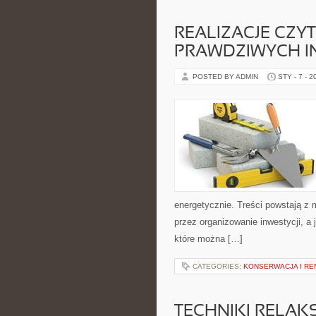
REALIZACJE CZYT
PRAWDZIWYCH I
POSTED BY ADMIN
STY - 7 - 2
energetycznie. Treści powstają z 
przez organizowanie inwestycji, a 
które można […]
CATEGORIES:
KONSERWACJA I R
TECHNIKI RELAK