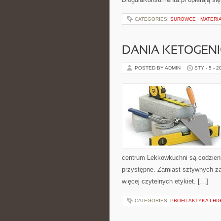
CATEGORIES:
SUROWCE I MATER
DANIA KETOGEN
POSTED BY ADMIN
STY - 5 - 2
centrum Lekkowkuchni są codzien
przystępne. Zamiast sztywnych za
więcej czytelnych etykiet. […]
CATEGORIES:
PROFILAKTYKA I HI