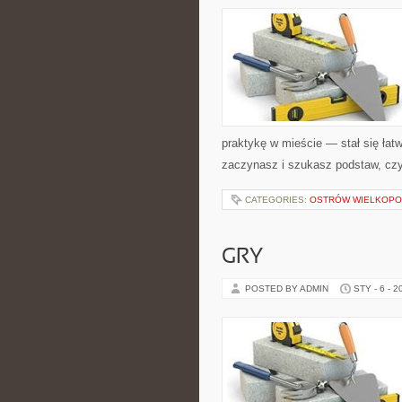
praktykę w mieście — stał się łatw
zaczynasz i szukasz podstaw, czy
CATEGORIES:
OSTRÓW WIELKOPO
GRY
POSTED BY ADMIN
STY - 6 - 2