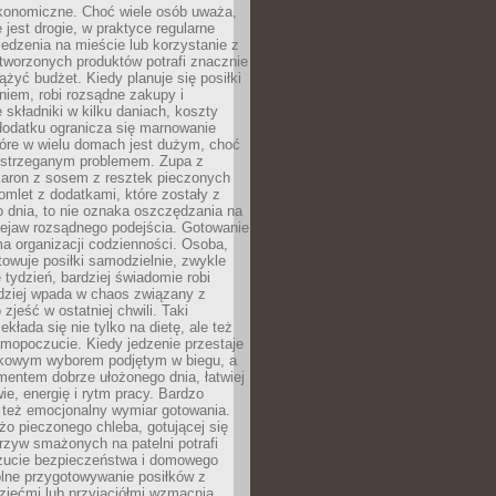
konomiczne. Choć wiele osób uważa,
 jest drogie, w praktyce regularne
edzenia na mieście lub korzystanie z
tworzonych produktów potrafi znacznie
iążyć budżet. Kiedy planuje się posiłki
iem, robi rozsądne zakupy i
 składniki w kilku daniach, koszty
dodatku ogranicza się marnowanie
tóre w wielu domach jest dużym, choć
ostrzeganym problemem. Zupa z
aron z sosem z resztek pieczonych
mlet z dodatkami, które zostały z
 dnia, to nie oznaka oszczędzania na
rzejaw rozsądnego podejścia. Gotowanie
ma organizacji codzienności. Osoba,
towuje posiłki samodzielnie, zwykle
e tydzień, bardziej świadomie robi
adziej wpada w chaos związany z
zjeść w ostatniej chwili. Taki
kłada się nie tylko na dietę, ale też
mopoczucie. Kiedy jedzenie przestaje
kowym wyborem podjętym w biegu, a
ementem dobrze ułożonego dnia, łatwiej
ie, energię i rytm pracy. Bardzo
 też emocjonalny wymiar gotowania.
o pieczonego chleba, gotującej się
zyw smażonych na patelni potrafi
zucie bezpieczeństwa i domowego
ólne przygotowywanie posiłków z
ziećmi lub przyjaciółmi wzmacnia