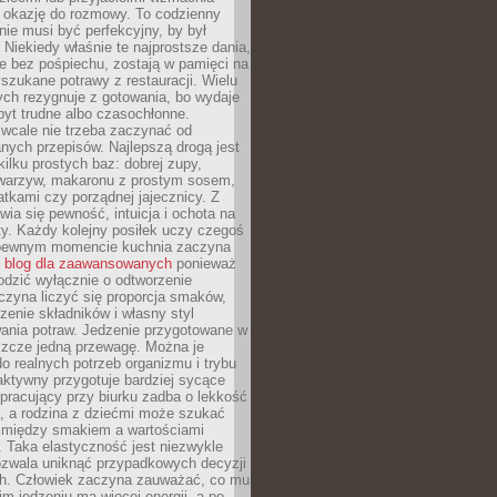
je okazję do rozmowy. To codzienny
 nie musi być perfekcyjny, by był
 Niekiedy właśnie te najprostsze dania,
e bez pośpiechu, zostają w pamięci na
yszukane potrawy z restauracji. Wielu
ych rezygnuje z gotowania, bo wydaje
byt trudne albo czasochłonne.
cale nie trzeba zaczynać od
nych przepisów. Najlepszą drogą jest
ilku prostych baz: dobrej zupy,
warzyw, makaronu z prostym sosem,
tkami czy porządnej jajecznicy. Z
ia się pewność, intuicja i ochota na
y. Każdy kolejny posiłek uczy czegoś
pewnym momencie kuchnia zaczyna
ć
blog dla zaawansowanych
ponieważ
odzić wyłącznie o odtworzenie
czyna liczyć się proporcja smaków,
czenie składników i własny styl
ania potraw. Jedzenie przygotowane w
zcze jedną przewagę. Można je
 realnych potrzeb organizmu i trybu
aktywny przygotuje bardziej sycące
ś pracujący przy biurku zadba o lekkość
ć, a rodzina z dziećmi może szukać
między smakiem a wartościami
 Taka elastyczność jest niezwykle
ozwala uniknąć przypadkowych decyzji
h. Człowiek zaczyna zauważać, co mu
kim jedzeniu ma więcej energii, a po