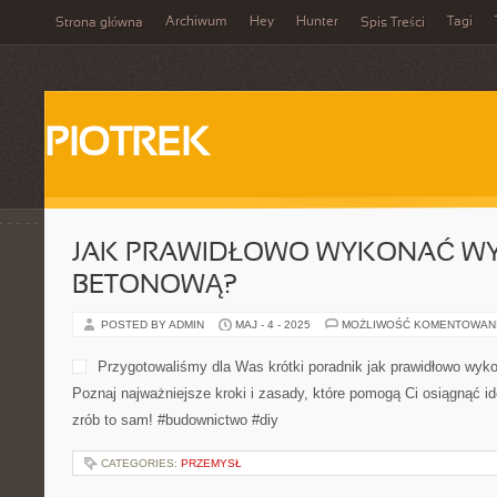
Archiwum
Hey
Hunter
Tagi
Strona główna
Spis Treści
PIOTREK
JAK PRAWIDŁOWO WYKONAĆ W
BETONOWĄ?
POSTED BY ADMIN
MAJ - 4 - 2025
MOŻLIWOŚĆ KOMENTOWAN
Przygotowaliśmy dla Was krótki poradnik jak prawidłowo wy
Poznaj najważniejsze kroki i zasady, które pomogą Ci osiągnąć ide
zrób to sam! #budownictwo #diy
CATEGORIES:
PRZEMYSŁ