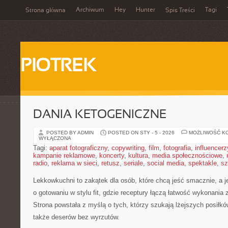
Archiwum
Hey
Hunter
Tagi
Strona główna
Spis Treści
PIOTREK
DANIA KETOGENICZNE
POSTED BY ADMIN
POSTED ON STY - 5 - 2026
MOŻLIWOŚĆ K
WYŁĄCZONA
Tagi:
aparat fotograficzny
,
copywriting
,
film
,
fotografia
,
influencerz
kampanie reklamowe
,
koncerty
,
kultura
,
media społecznościowe
,
radio
,
reklama w sieci
,
retusz
,
seriale
,
social media
,
spektakle
,
sz
Lekkowkuchni to zakątek dla osób, które chcą jeść smacznie, a j
o gotowaniu w stylu fit, gdzie receptury łączą łatwość wykonania
Strona powstała z myślą o tych, którzy szukają lżejszych posiłk
także deserów bez wyrzutów.