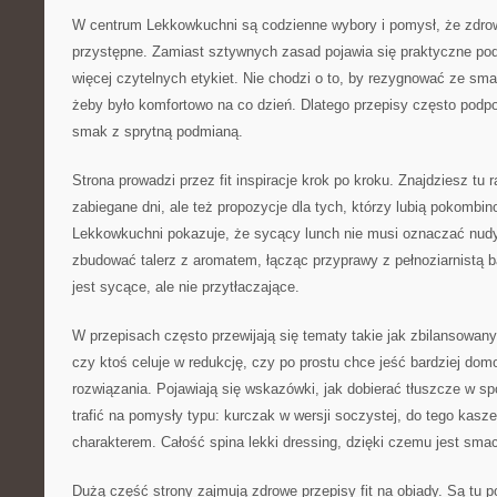
W centrum Lekkowkuchni są codzienne wybory i pomysł, że zdro
przystępne. Zamiast sztywnych zasad pojawia się praktyczne pod
więcej czytelnych etykiet. Nie chodzi o to, by rezygnować ze sma
żeby było komfortowo na co dzień. Dlatego przepisy często podpo
smak z sprytną podmianą.
Strona prowadzi przez fit inspiracje krok po kroku. Znajdziesz tu
zabiegane dni, ale też propozycje dla tych, którzy lubią pokombi
Lekkowkuchni pokazuje, że sycący lunch nie musi oznaczać nud
zbudować talerz z aromatem, łącząc przyprawy z pełnoziarnistą b
jest sycące, ale nie przytłaczające.
W przepisach często przewijają się tematy takie jak zbilansowany
czy ktoś celuje w redukcję, czy po prostu chce jeść bardziej d
rozwiązania. Pojawiają się wskazówki, jak dobierać tłuszcze w 
trafić na pomysły typu: kurczak w wersji soczystej, do tego kasze
charakterem. Całość spina lekki dressing, dzięki czemu jest sma
Dużą część strony zajmują zdrowe przepisy fit na obiady. Są tu 