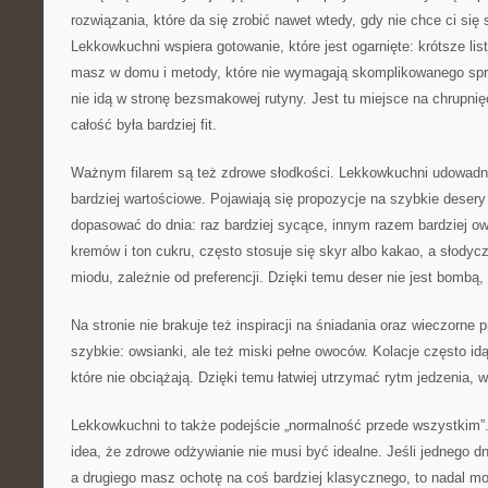
rozwiązania, które da się zrobić nawet wtedy, gdy nie chce ci się
Lekkowkuchni wspiera gotowanie, które jest ogarnięte: krótsze lis
masz w domu i metody, które nie wymagają skomplikowanego spr
nie idą w stronę bezsmakowej rutyny. Jest tu miejsce na chrupnię
całość była bardziej fit.
Ważnym filarem są też zdrowe słodkości. Lekkowkuchni udowadni
bardziej wartościowe. Pojawiają się propozycje na szybkie deser
dopasować do dnia: raz bardziej sycące, innym razem bardziej o
kremów i ton cukru, często stosuje się skyr albo kakao, a słodycz
miodu, zależnie od preferencji. Dzięki temu deser nie jest bombą, 
Na stronie nie brakuje też inspiracji na śniadania oraz wieczorne
szybkie: owsianki, ale też miski pełne owoców. Kolacje często i
które nie obciążają. Dzięki temu łatwiej utrzymać rytm jedzenia, 
Lekkowkuchni to także podejście „normalność przede wszystkim”.
idea, że zdrowe odżywianie nie musi być idealne. Jeśli jednego dni
a drugiego masz ochotę na coś bardziej klasycznego, to nadal m