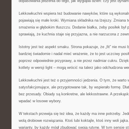
dopasowania jedzenia do tego, jak wygląda dzień: czy jest dyna
Lekkowkuchni wspiera też budowanie nawyków, które są wykonaln
pojawiają się małe kroki. Wymiana składnika na lżejszy. Zmiana t
smażenia w głębokim tłuszczu. Dodanie białka, żeby posiłek był pe
sprawiają, że kuchnia staje się przyjazna, a nie narzucona z zewn
Istotny jest też aspekt smaku. Strona pokazuje, że „fit” nie musi
bardziej świadomie i nadal mieć wrażenie, że to jest uczciwy pos
poprzez odpowiednie przyprawy, a nie przez nadmiar cukru. Dzięk
kotlety w wersji light – mogą wrócić na talerz jako odchudzona wer
Lekkowkuchni jest też o przyjemności jedzenia. O tym, że warto w
satysfakcjonujące, ale przygotowane tak, by wspierało formę. Dl
bez przesady. Obiady są konkretne, ale lekkostrawne. A przekąski
wpadać w losowe wybory.
W tekstach przewija się też idea, że każdy ma inne potrzeby. Jedn
wolą drobiowe rozwiązania. Ktoś lubi koktajle, ktoś inny woli jajk
warianty, by każdy mógł zbudować swoją rutynę. W tym sensie stro