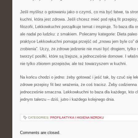
Jeśli myślisz o gotowaniu jako o czymś, co ma być łatwe, ta stro
kuchni, która jest zdrowa. Jeśli chcesz mieć pod ręką fit przepisy
filozofii, Lekkowkuchni porządkuje temat i inspiruje. To baza dla 
ale nadal po ludzku: z smakiem. Polecamy kategorie: Dieta paleo
praktyce Lekkowkuchni pomaga przejść od „znowu jem byle co” 
zrobienia”. Uczy, że zdrowe jedzenie nie musi być drogiem, tylko 
tworzyć posiłki, które są lżejsze, a jednocześnie domowe. I właś
nie tylko zbiorem przepisów, ale też towarzyszem w kuchni.
Na końcu chodzi o jedno: żeby gotować i jeść tak, by czuć się l
zdrowe przepisy fit bez wrażenia, że coś tracisz. Żeby codzienna 
jednocześnie smaczna. Lekkowkuchni to baza dla każdego, kto c
jednym talerzu – dziś, jutro i każdego kolejnego dnia.
CATEGORIES:
PROFILAKTYKA I HIGIENA WZROKU
Comments are closed.