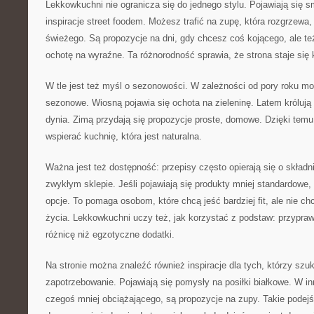
Lekkowkuchni nie ogranicza się do jednego stylu. Pojawiają się 
inspiracje street foodem. Możesz trafić na zupę, która rozgrzewa
świeżego. Są propozycje na dni, gdy chcesz coś kojącego, ale t
ochotę na wyraźne. Ta różnorodność sprawia, że strona staje się k
W tle jest też myśl o sezonowości. W zależności od pory roku m
sezonowe. Wiosną pojawia się ochota na zieleninę. Latem królują
dynia. Zimą przydają się propozycje proste, domowe. Dzięki te
wspierać kuchnię, która jest naturalna.
Ważna jest też dostępność: przepisy często opierają się o składni
zwykłym sklepie. Jeśli pojawiają się produkty mniej standardowe
opcje. To pomaga osobom, które chcą jeść bardziej fit, ale nie ch
życia. Lekkowkuchni uczy też, jak korzystać z podstaw: przypra
różnicę niż egzotyczne dodatki.
Na stronie można znaleźć również inspiracje dla tych, którzy szu
zapotrzebowanie. Pojawiają się pomysły na posiłki białkowe. W in
czegoś mniej obciążającego, są propozycje na zupy. Takie podej