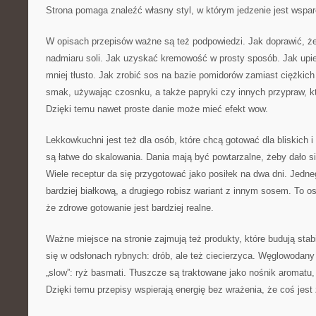
Strona pomaga znaleźć własny styl, w którym jedzenie jest wspar
W opisach przepisów ważne są też podpowiedzi. Jak doprawić, ż
nadmiaru soli. Jak uzyskać kremowość w prosty sposób. Jak upie
mniej tłusto. Jak zrobić sos na bazie pomidorów zamiast ciężkic
smak, używając czosnku, a także papryki czy innych przypraw, kt
Dzięki temu nawet proste danie może mieć efekt wow.
Lekkowkuchni jest też dla osób, które chcą gotować dla bliskich i
są łatwe do skalowania. Dania mają być powtarzalne, żeby dało si
Wiele receptur da się przygotować jako posiłek na dwa dni. Jedne
bardziej białkową, a drugiego robisz wariant z innym sosem. To o
że zdrowe gotowanie jest bardziej realne.
Ważne miejsce na stronie zajmują też produkty, które budują stabi
się w odsłonach rybnych: drób, ale też ciecierzyca. Węglowodany
„slow”: ryż basmati. Tłuszcze są traktowane jako nośnik aromatu
Dzięki temu przepisy wspierają energię bez wrażenia, że coś jest