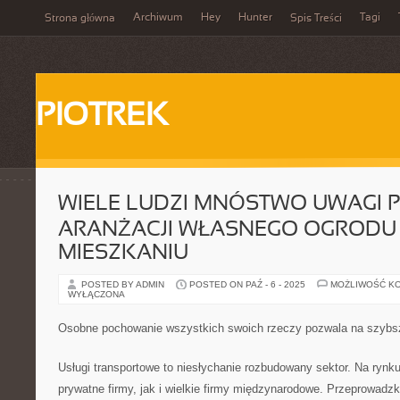
Archiwum
Hey
Hunter
Tagi
Strona główna
Spis Treści
PIOTREK
WIELE LUDZI MNÓSTWO UWAGI 
ARANŻACJI WŁASNEGO OGRODU
MIESZKANIU
POSTED BY ADMIN
POSTED ON PAŹ - 6 - 2025
MOŻLIWOŚĆ K
WYŁĄCZONA
Osobne pochowanie wszystkich swoich rzeczy pozwala na szybs
Usługi transportowe to niesłychanie rozbudowany sektor. Na rynk
prywatne firmy, jak i wielkie firmy międzynarodowe. Przeprowadz