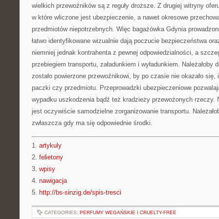
wielkich przewoźników są z reguły droższe. Z drugiej witryny ofe
w które wliczone jest ubezpieczenie, a nawet okresowe przechow
przedmiotów niepotrzebnych. Więc bagażówka Gdynia prowadzone
łatwo identyfikowane wizualnie dają poczucie bezpieczeństwa ora
niemniej jednak kontrahenta z pewnej odpowiedzialności, a szcze
przebiegiem transportu, załadunkiem i wyładunkiem. Należałoby d
zostało powierzone przewoźnikowi, by po czasie nie okazało się, i
paczki czy przedmiotu. Przeprowadzki ubezpieczeniowe pozwala
wypadku uszkodzenia bądź też kradzieży przewożonych rzeczy.
jest oczywiście samodzielne zorganizowanie transportu. Należało
zwłaszcza gdy ma się odpowiednie środki.
1.
artykuly
2.
felietony
3.
wpisy
4.
nawigacja
5.
http://bs-sinzig.de/spis-tresci
CATEGORIES:
PERFUMY WEGAŃSKIE I CRUELTY-FREE