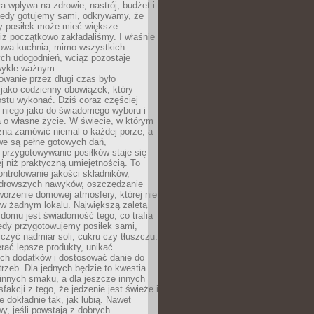
ra wpływa na zdrowie, nastrój, budżet i
Kiedy gotujemy sami, odkrywamy, że
y posiłek może mieć większe
iż początkowo zakładaliśmy. I właśnie
owa kuchnia, mimo wszystkich
ch udogodnień, wciąż pozostaje
wykle ważnym.
wanie przez długi czas było
jako codzienny obowiązek, który
ostu wykonać. Dziś coraz częściej
 niego jako do świadomego wyboru i
 o własne życie. W świecie, w którym
żna zamówić niemal o każdej porze, a
we są pełne gotowych dań,
przygotowywanie posiłków staje się
 niż praktyczną umiejętnością. To
ntrolowanie jakości składników,
drowszych nawyków, oszczędzanie
tworzenie domowej atmosfery, której nie
 w żadnym lokalu. Największą zaletą
domu jest świadomość tego, co trafia
iedy przygotowujemy posiłek sami,
niczyć nadmiar soli, cukru czy tłuszczu.
rać lepsze produkty, unikać
ych dodatków i dostosować danie do
rzeb. Dla jednych będzie to kwestia
 innych smaku, a dla jeszcze innych
fakcji z tego, że jedzenie jest świeże i
 dokładnie tak, jak lubią. Nawet
wy, jeśli powstają z dobrych