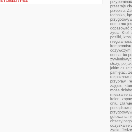
E I CRUELTY-FREE
przypomina
przestaje ch
przepisu. Za
technika, łą
przygotowyw
domu ma jes
dopasować do
życia. Ktoś 
posiłki, kto
i regularnoś
kompromisu 
odżywczymi.
cenna, bo p
żywieniowyc
służy, po ja
jakim czuje 
pamiętać, że
rozpoznawan
przypraw i r
zajęcie, któ
może działać
mieszanie s
kolor i zapa
dniu. Dla wi
porządkowani
przygotowyw
gotowania ni
obsesyjnego 
odzyskanie 
życia. Jedze