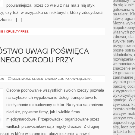
pieniędzy i 
da się kupić
popularniejsza, przez co wielu z nas ma z nią styk
gotowania w 
cy, czy też, w przypadku co niektórych, którzy zdecydowali
na talerz. K
łatwiej ogra
zkaniu – […]
Można wybie
niepotrzebn
E I CRUELTY-FREE
własnych pot
zdrowia, dla
zwykłej satys
przygotowane
proste potra
NÓSTWO UWAGI POŚWIĘCA
składników, 
rozwiązania 
SNEGO OGRODU PRZY
wzmacniacz
znaczenie e
że gotowanie
zamawianie j
WIELE
025
MOŻLIWOŚĆ KOMENTOWANIA
ZOSTAŁA WYŁĄCZONA
wysoko prze
LUDZI
MNÓSTWO
bardziej obc
UWAGI
Osobne pochowanie wszystkich swoich rzeczy pozwala
z wyprzedzen
POŚWIĘCA
wykorzystuje
ARANŻACJI
na szybsze ich wypakowanie Usługi transportowe to
WŁASNEGO
spadają. W 
OGRODU
żywności, k
niesłychanie rozbudowany sektor. Na rynku są zarówno
PRZY
MIESZKANIU
często nied
nieduże, prywatne firmy, jak i wielkie firmy
warzyw, mak
warzyw czy o
międzynarodowe. Przeprowadzki organizowane przez
poprzedniego
wielkich przewoźników są z reguły droższe. Z drugiej
siłę, lecz p
to także for
sługi, w które wliczone jest ubezpieczenie, a nawet