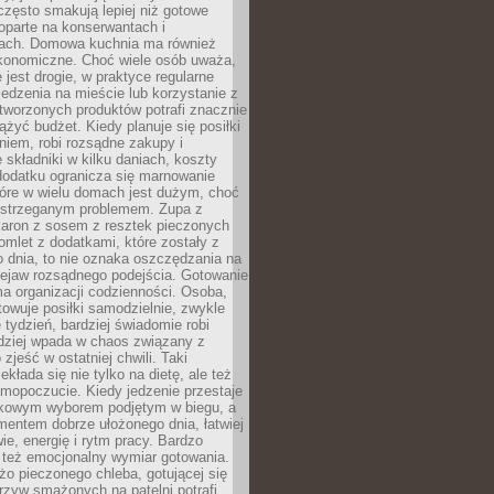
często smakują lepiej niż gotowe
oparte na konserwantach i
ach. Domowa kuchnia ma również
konomiczne. Choć wiele osób uważa,
 jest drogie, w praktyce regularne
edzenia na mieście lub korzystanie z
tworzonych produktów potrafi znacznie
iążyć budżet. Kiedy planuje się posiłki
iem, robi rozsądne zakupy i
 składniki w kilku daniach, koszty
dodatku ogranicza się marnowanie
tóre w wielu domach jest dużym, choć
ostrzeganym problemem. Zupa z
aron z sosem z resztek pieczonych
mlet z dodatkami, które zostały z
 dnia, to nie oznaka oszczędzania na
rzejaw rozsądnego podejścia. Gotowanie
ma organizacji codzienności. Osoba,
towuje posiłki samodzielnie, zwykle
e tydzień, bardziej świadomie robi
adziej wpada w chaos związany z
zjeść w ostatniej chwili. Taki
kłada się nie tylko na dietę, ale też
mopoczucie. Kiedy jedzenie przestaje
kowym wyborem podjętym w biegu, a
ementem dobrze ułożonego dnia, łatwiej
ie, energię i rytm pracy. Bardzo
 też emocjonalny wymiar gotowania.
o pieczonego chleba, gotującej się
zyw smażonych na patelni potrafi