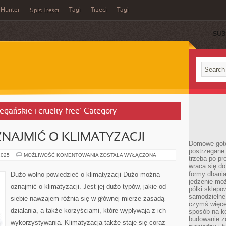
Hunter
Tagi
Trzeci
Tagi
Spis Treści
SUB
egańskie i cruelty-free’ Category
AJMIĆ O KLIMATYZACJI
Domowe goto
postrzegane 
DUŻO
2025
MOŻLIWOŚĆ KOMENTOWANIA
ZOSTAŁA WYŁĄCZONA
trzeba po pr
MOŻNA
wraca się do
OZNAJMIĆ
O
formy dbania
Dużo wolno powiedzieć o klimatyzacji Dużo można
KLIMATYZACJI
jedzenie mo
oznajmić o klimatyzacji. Jest jej dużo typów, jakie od
półki sklepo
samodzielne 
siebie nawzajem różnią się w głównej mierze zasadą
czymś więcej
działania, a także korzyściami, które wypływają z ich
sposób na ko
budowanie z
wykorzystywania. Klimatyzacja także staje się coraz