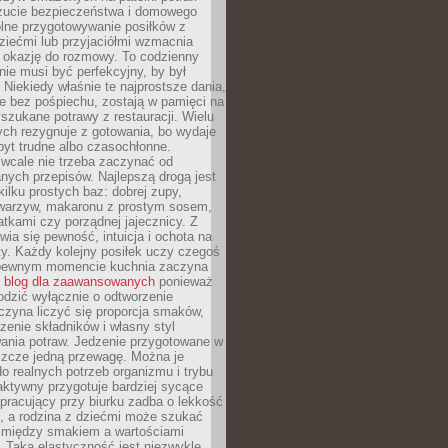
zucie bezpieczeństwa i domowego
ólne przygotowywanie posiłków z
ziećmi lub przyjaciółmi wzmacnia
je okazję do rozmowy. To codzienny
 nie musi być perfekcyjny, by był
 Niekiedy właśnie te najprostsze dania,
e bez pośpiechu, zostają w pamięci na
yszukane potrawy z restauracji. Wielu
ych rezygnuje z gotowania, bo wydaje
byt trudne albo czasochłonne.
cale nie trzeba zaczynać od
nych przepisów. Najlepszą drogą jest
ilku prostych baz: dobrej zupy,
warzyw, makaronu z prostym sosem,
tkami czy porządnej jajecznicy. Z
ia się pewność, intuicja i ochota na
y. Każdy kolejny posiłek uczy czegoś
pewnym momencie kuchnia zaczyna
ć
blog dla zaawansowanych
ponieważ
odzić wyłącznie o odtworzenie
czyna liczyć się proporcja smaków,
czenie składników i własny styl
ania potraw. Jedzenie przygotowane w
zcze jedną przewagę. Można je
 realnych potrzeb organizmu i trybu
aktywny przygotuje bardziej sycące
ś pracujący przy biurku zadba o lekkość
ć, a rodzina z dziećmi może szukać
między smakiem a wartościami
 Taka elastyczność jest niezwykle