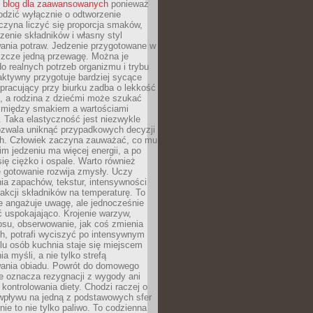
ć
blog dla zaawansowanych
ponieważ
odzić wyłącznie o odtworzenie
czyna liczyć się proporcja smaków,
czenie składników i własny styl
ania potraw. Jedzenie przygotowane w
zcze jedną przewagę. Można je
 realnych potrzeb organizmu i trybu
aktywny przygotuje bardziej sycące
ś pracujący przy biurku zadba o lekkość
ć, a rodzina z dziećmi może szukać
między smakiem a wartościami
 Taka elastyczność jest niezwykle
ozwala uniknąć przypadkowych decyzji
h. Człowiek zaczyna zauważać, co mu
kim jedzeniu ma więcej energii, a po
się ciężko i ospale. Warto również
 gotowanie rozwija zmysły. Uczy
ia zapachów, tekstur, intensywności
eakcji składników na temperaturę. To
re angażuje uwagę, ale jednocześnie
 uspokajająco. Krojenie warzyw,
osu, obserwowanie, jak coś zmienia
ch, potrafi wyciszyć po intensywnym
elu osób kuchnia staje się miejscem
a myśli, a nie tylko strefą
ania obiadu. Powrót do domowego
e oznacza rezygnacji z wygody ani
kontrolowania diety. Chodzi raczej o
wpływu na jedną z podstawowych sfer
nie to nie tylko paliwo. To codzienna