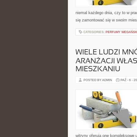
niemal każdego dnia, czy to w pra
się zamontować się w swoim mies
CATEGORIES:
PERFUMY WEGAŃSKI
WIELE LUDZI M
ARANŻACJI WŁA
MIESZKANIU
POSTED BY ADMIN
PAŹ - 6 - 2
witryny oferują one kompleksowe u