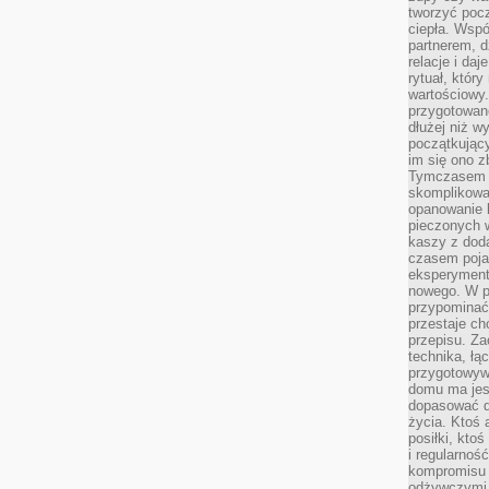
tworzyć poc
ciepła. Wsp
partnerem, d
relacje i da
rytuał, który
wartościowy.
przygotowan
dłużej niż w
początkując
im się ono z
Tymczasem w
skomplikowa
opanowanie k
pieczonych 
kaszy z doda
czasem pojaw
eksperyment
nowego. W 
przypomina
przestaje ch
przepisu. Za
technika, łą
przygotowyw
domu ma jes
dopasować do
życia. Ktoś 
posiłki, kto
i regularnoś
kompromisu 
odżywczymi.