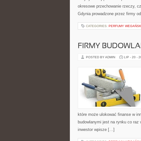
okresowe przechowanie rzeczy, c
Gdynia prowadzone przez firmy odp
CATEGORIES:
PERFUMY WEGAŃSKI
FIRMY BUDOWLA
POSTED BY ADMIN
LIP - 20 - 
które może ulokować finanse w i
budowlanymi jest na rynku co raz
inwestor wpisze […]