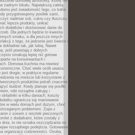
tworzenie domowej atmosfery, której nie
 w żadnym lokalu. Największą zaletą
domu jest świadomość tego, co trafia
iedy przygotowujemy posiłek sami,
niczyć nadmiar soli, cukru czy tłuszczu.
rać lepsze produkty, unikać
ych dodatków i dostosować danie do
rzeb. Dla jednych będzie to kwestia
 innych smaku, a dla jeszcze innych
fakcji z tego, że jedzenie jest świeże i
 dokładnie tak, jak lubią. Nawet
wy, jeśli powstają z dobrych
często smakują lepiej niż gotowe
oparte na konserwantach i
ach. Domowa kuchnia ma również
konomiczne. Choć wiele osób uważa,
 jest drogie, w praktyce regularne
edzenia na mieście lub korzystanie z
tworzonych produktów potrafi znacznie
iążyć budżet. Kiedy planuje się posiłki
iem, robi rozsądne zakupy i
 składniki w kilku daniach, koszty
dodatku ogranicza się marnowanie
tóre w wielu domach jest dużym, choć
ostrzeganym problemem. Zupa z
aron z sosem z resztek pieczonych
mlet z dodatkami, które zostały z
 dnia, to nie oznaka oszczędzania na
rzejaw rozsądnego podejścia. Gotowanie
ma organizacji codzienności. Osoba,