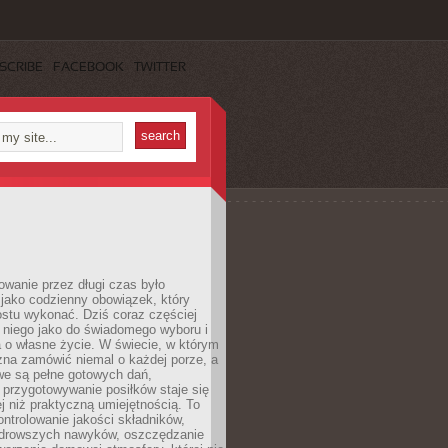
SCRIBE
FACEBOOK
TWITTER
wanie przez długi czas było
jako codzienny obowiązek, który
ostu wykonać. Dziś coraz częściej
 niego jako do świadomego wyboru i
 o własne życie. W świecie, w którym
żna zamówić niemal o każdej porze, a
we są pełne gotowych dań,
przygotowywanie posiłków staje się
 niż praktyczną umiejętnością. To
ntrolowanie jakości składników,
drowszych nawyków, oszczędzanie