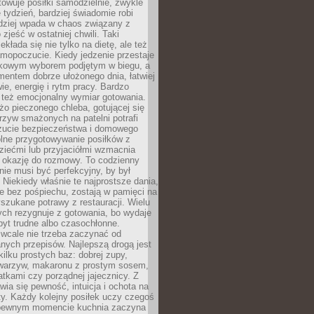
towuje posiłki samodzielnie, zwykle
e tydzień, bardziej świadomie robi
adziej wpada w chaos związany z
zjeść w ostatniej chwili. Taki
kłada się nie tylko na dietę, ale też
mopoczucie. Kiedy jedzenie przestaje
kowym wyborem podjętym w biegu, a
ementem dobrze ułożonego dnia, łatwiej
ie, energię i rytm pracy. Bardzo
 też emocjonalny wymiar gotowania.
o pieczonego chleba, gotującej się
zyw smażonych na patelni potrafi
zucie bezpieczeństwa i domowego
ólne przygotowywanie posiłków z
ziećmi lub przyjaciółmi wzmacnia
je okazję do rozmowy. To codzienny
 nie musi być perfekcyjny, by był
 Niekiedy właśnie te najprostsze dania,
e bez pośpiechu, zostają w pamięci na
yszukane potrawy z restauracji. Wielu
ych rezygnuje z gotowania, bo wydaje
byt trudne albo czasochłonne.
cale nie trzeba zaczynać od
nych przepisów. Najlepszą drogą jest
ilku prostych baz: dobrej zupy,
warzyw, makaronu z prostym sosem,
tkami czy porządnej jajecznicy. Z
ia się pewność, intuicja i ochota na
y. Każdy kolejny posiłek uczy czegoś
pewnym momencie kuchnia zaczyna