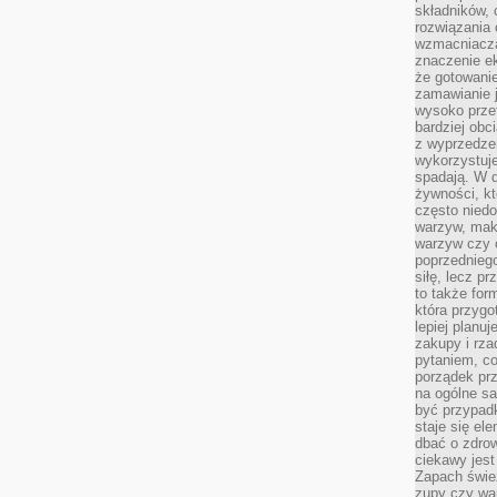
składników, 
rozwiązania 
wzmacniacz
znaczenie e
że gotowanie
zamawianie j
wysoko prze
bardziej obc
z wyprzedzen
wykorzystuje
spadają. W 
żywności, k
często nied
warzyw, mak
warzyw czy o
poprzedniego
siłę, lecz p
to także for
która przygo
lepiej planuj
zakupy i rz
pytaniem, co 
porządek prze
na ogólne sa
być przypad
staje się el
dbać o zdrow
ciekawy jest
Zapach śwież
zupy czy war