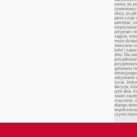
cenna, bo p
żywieniowyc
służy, po ja
jakim czuje 
pamiętać, że
rozpoznawan
przypraw i r
zajęcie, któ
może działać
mieszanie s
kolor i zapa
dniu. Dla wi
porządkowani
przygotowyw
gotowania ni
obsesyjnego 
odzyskanie 
życia. Jedze
decyzja, któ
rytm dnia. 
nawet zwykł
znaczenie, n
dlatego dom
współczesny
czymś niez