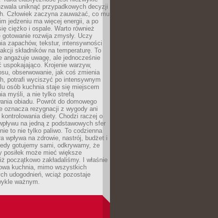
ozwala uniknąć przypadkowych decyzji
h. Człowiek zaczyna zauważać, co mu
kim jedzeniu ma więcej energii, a po
się ciężko i ospale. Warto również
 gotowanie rozwija zmysły. Uczy
ia zapachów, tekstur, intensywności
eakcji składników na temperaturę. To
re angażuje uwagę, ale jednocześnie
 uspokajająco. Krojenie warzyw,
osu, obserwowanie, jak coś zmienia
ch, potrafi wyciszyć po intensywnym
elu osób kuchnia staje się miejscem
a myśli, a nie tylko strefą
ania obiadu. Powrót do domowego
e oznacza rezygnacji z wygody ani
kontrolowania diety. Chodzi raczej o
wpływu na jedną z podstawowych sfer
nie to nie tylko paliwo. To codzienna
ra wpływa na zdrowie, nastrój, budżet i
Kiedy gotujemy sami, odkrywamy, że
y posiłek może mieć większe
iż początkowo zakładaliśmy. I właśnie
owa kuchnia, mimo wszystkich
ch udogodnień, wciąż pozostaje
wykle ważnym.