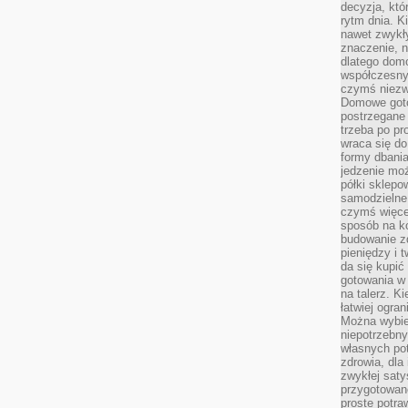
decyzja, któ
rytm dnia. 
nawet zwykł
znaczenie, n
dlatego dom
współczesny
czymś niez
Domowe goto
postrzegane 
trzeba po pr
wraca się do
formy dbania
jedzenie mo
półki sklepo
samodzielne 
czymś więcej
sposób na ko
budowanie z
pieniędzy i 
da się kupić
gotowania w 
na talerz. K
łatwiej ogra
Można wybie
niepotrzebn
własnych pot
zdrowia, dla
zwykłej satys
przygotowane
proste potra