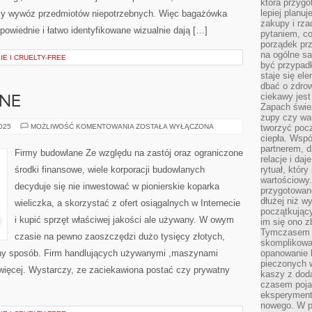
która przygo
lepiej planuj
zy wywóz przedmiotów niepotrzebnych. Więc bagażówka
zakupy i rz
owiednie i łatwo identyfikowane wizualnie dają […]
pytaniem, co 
porządek prze
na ogólne sa
E I CRUELTY-FREE
być przypad
staje się el
dbać o zdrow
ciekawy jest
NE
Zapach śwież
zupy czy war
FIRMY
2025
MOŻLIWOŚĆ KOMENTOWANIA
ZOSTAŁA WYŁĄCZONA
tworzyć poc
BUDOWLANE
ciepła. Wsp
partnerem, d
Firmy budowlane Ze względu na zastój oraz ograniczone
relacje i da
środki finansowe, wiele korporacji budowlanych
rytuał, który
wartościowy.
decyduje się nie inwestować w pionierskie koparka
przygotowan
dłużej niż w
wieliczka, a skorzystać z ofert osiągalnych w Internecie
początkując
i kupić sprzęt właściwej jakości ale używany. W owym
im się ono z
Tymczasem w
czasie na pewno zaoszczędzi dużo tysięcy złotych,
skomplikowa
nny sposób. Firm handlujących używanymi ,maszynami
opanowanie k
pieczonych 
 więcej. Wystarczy, ze zaciekawiona postać czy prywatny
kaszy z doda
czasem pojaw
eksperyment
nowego. W 