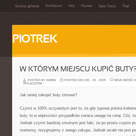
Archiwum
Hey
Hunter
Tagi
Strona główna
Spis Treści
PIOTREK
W KTÓRYM MIEJSCU KUPIĆ BUTY
POSTED BY ADMIN
POSTED ON CZE - 29 - 2025
MOŻLIWOŚĆ 
WYŁĄCZONA
Jak taniej zakupić buty zimowe?
Czymś w 100% oczywistym jest to, że gdy typowa polska kobieta 
buty, to w większości przypadków zwraca uwagę na cenę. Cóż, to
Jednak czymś bardziej smutnym jest fakt, że po prostu często pr
martensy, rezygnujemy z owego zakupu. Jednak wcale nie jest p