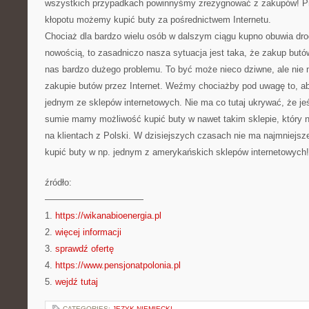
wszystkich przypadkach powinnyśmy zrezygnować z zakupów! Pr
kłopotu możemy kupić buty za pośrednictwem Internetu.
Chociaż dla bardzo wielu osób w dalszym ciągu kupno obuwia drog
nowością, to zasadniczo nasza sytuacja jest taka, że zakup butó
nas bardzo dużego problemu. To być może nieco dziwne, ale nie
zakupie butów przez Internet. Weźmy chociażby pod uwagę to, ab
jednym ze sklepów internetowych. Nie ma co tutaj ukrywać, że je
sumie mamy możliwość kupić buty w nawet takim sklepie, który ni
na klientach z Polski. W dzisiejszych czasach nie ma najmniejs
kupić buty w np. jednym z amerykańskich sklepów internetowych!
źródło:
———————————
1.
https://wikanabioenergia.pl
2.
więcej informacji
3.
sprawdź ofertę
4.
https://www.pensjonatpolonia.pl
5.
wejdź tutaj
CATEGORIES:
JĘZYK NIEMIECKI