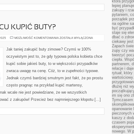
która przygo
lepiej planuj
zakupy i rz
pytaniem, co 
porządek prze
na ogólne sa
CU KUPIĆ BUTY?
być przypad
staje się el
dbać o zdrow
W
 2025
MOŻLIWOŚĆ KOMENTOWANIA
ZOSTAŁA WYŁĄCZONA
KTÓRYM
ciekawy jest
MIEJSCU
Zapach śwież
KUPIĆ
Jak taniej zakupić buty zimowe? Czymś w 100%
zupy czy war
BUTY?
tworzyć poc
oczywistym jest to, że gdy typowa polska kobieta chce
ciepła. Wsp
kupić sobie jakieś buty, to w większości przypadków
partnerem, d
relacje i da
zwraca uwagę na cenę. Cóż, to w zupełności typowe.
rytuał, który
wartościowy.
Jednak czymś bardziej smutnym jest fakt, że po prostu
przygotowan
często pragnąc na przykład kupić martensy,
dłużej niż w
początkując
ak wcale nie jest powiedziane, że we wszystkich
im się ono z
wać z zakupów! Przecież bez najmniejszego kłopotu […]
Tymczasem w
skomplikowa
opanowanie k
pieczonych 
kaszy z doda
czasem pojaw
eksperyment
nowego. W 