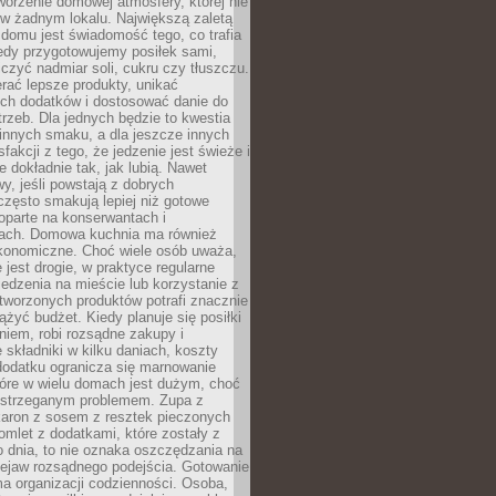
tworzenie domowej atmosfery, której nie
 w żadnym lokalu. Największą zaletą
domu jest świadomość tego, co trafia
iedy przygotowujemy posiłek sami,
niczyć nadmiar soli, cukru czy tłuszczu.
rać lepsze produkty, unikać
ych dodatków i dostosować danie do
rzeb. Dla jednych będzie to kwestia
 innych smaku, a dla jeszcze innych
fakcji z tego, że jedzenie jest świeże i
 dokładnie tak, jak lubią. Nawet
wy, jeśli powstają z dobrych
często smakują lepiej niż gotowe
oparte na konserwantach i
ach. Domowa kuchnia ma również
konomiczne. Choć wiele osób uważa,
 jest drogie, w praktyce regularne
edzenia na mieście lub korzystanie z
tworzonych produktów potrafi znacznie
iążyć budżet. Kiedy planuje się posiłki
iem, robi rozsądne zakupy i
 składniki w kilku daniach, koszty
dodatku ogranicza się marnowanie
tóre w wielu domach jest dużym, choć
ostrzeganym problemem. Zupa z
aron z sosem z resztek pieczonych
mlet z dodatkami, które zostały z
 dnia, to nie oznaka oszczędzania na
rzejaw rozsądnego podejścia. Gotowanie
ma organizacji codzienności. Osoba,