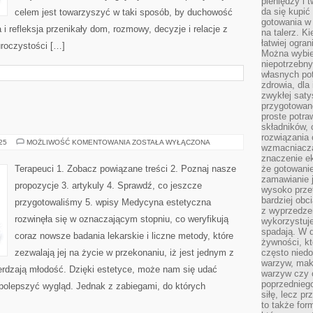
pieniędzy i 
da się kupić
celem jest towarzyszyć w taki sposób, by duchowość
gotowania w 
 i refleksja przenikały dom, rozmowy, decyzje i relacje z
na talerz. K
łatwiej ogra
uroczystości […]
Można wybie
niepotrzebn
własnych pot
zdrowia, dla
zwykłej satys
przygotowane
proste potra
składników, 
rozwiązania 
ESTETYKA
025
MOŻLIWOŚĆ KOMENTOWANIA
ZOSTAŁA WYŁĄCZONA
wzmacniacz
znaczenie e
Terapeuci 1. Zobacz powiązane treści 2. Poznaj nasze
że gotowanie
zamawianie j
propozycje 3. artykuly 4. Sprawdź, co jeszcze
wysoko prze
bardziej obc
przygotowaliśmy 5. wpisy Medycyna estetyczna
z wyprzedzen
rozwinęła się w oznaczającym stopniu, co weryfikują
wykorzystuje
spadają. W 
coraz nowsze badania lekarskie i liczne metody, które
żywności, k
zezwalają jej na życie w przekonaniu, iż jest jednym z
często nied
warzyw, mak
ierdzają młodość. Dzięki estetyce, może nam się udać
warzyw czy o
poprzedniego
 polepszyć wygląd. Jednak z zabiegami, do których
siłę, lecz p
to także for