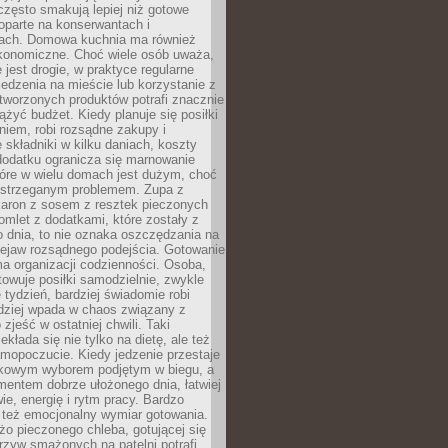
często smakują lepiej niż gotowe
oparte na konserwantach i
ach. Domowa kuchnia ma również
konomiczne. Choć wiele osób uważa,
 jest drogie, w praktyce regularne
edzenia na mieście lub korzystanie z
tworzonych produktów potrafi znacznie
iążyć budżet. Kiedy planuje się posiłki
iem, robi rozsądne zakupy i
 składniki w kilku daniach, koszty
dodatku ogranicza się marnowanie
tóre w wielu domach jest dużym, choć
ostrzeganym problemem. Zupa z
aron z sosem z resztek pieczonych
mlet z dodatkami, które zostały z
 dnia, to nie oznaka oszczędzania na
rzejaw rozsądnego podejścia. Gotowanie
ma organizacji codzienności. Osoba,
towuje posiłki samodzielnie, zwykle
e tydzień, bardziej świadomie robi
adziej wpada w chaos związany z
zjeść w ostatniej chwili. Taki
kłada się nie tylko na dietę, ale też
mopoczucie. Kiedy jedzenie przestaje
kowym wyborem podjętym w biegu, a
ementem dobrze ułożonego dnia, łatwiej
ie, energię i rytm pracy. Bardzo
 też emocjonalny wymiar gotowania.
o pieczonego chleba, gotującej się
zyw smażonych na patelni potrafi