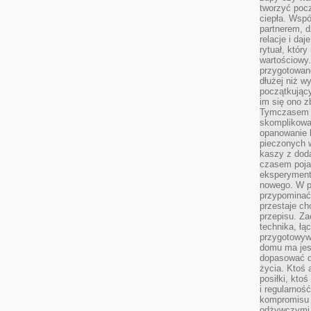
tworzyć poc
ciepła. Wsp
partnerem, d
relacje i da
rytuał, który
wartościowy.
przygotowan
dłużej niż w
początkując
im się ono z
Tymczasem w
skomplikowa
opanowanie k
pieczonych 
kaszy z doda
czasem pojaw
eksperyment
nowego. W 
przypomina
przestaje ch
przepisu. Za
technika, łą
przygotowyw
domu ma jes
dopasować do
życia. Ktoś 
posiłki, kto
i regularnoś
kompromisu 
odżywczymi.