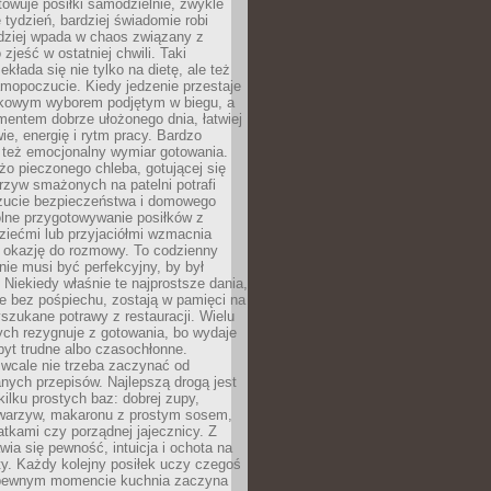
towuje posiłki samodzielnie, zwykle
e tydzień, bardziej świadomie robi
adziej wpada w chaos związany z
zjeść w ostatniej chwili. Taki
kłada się nie tylko na dietę, ale też
mopoczucie. Kiedy jedzenie przestaje
kowym wyborem podjętym w biegu, a
ementem dobrze ułożonego dnia, łatwiej
ie, energię i rytm pracy. Bardzo
 też emocjonalny wymiar gotowania.
o pieczonego chleba, gotującej się
zyw smażonych na patelni potrafi
zucie bezpieczeństwa i domowego
ólne przygotowywanie posiłków z
ziećmi lub przyjaciółmi wzmacnia
je okazję do rozmowy. To codzienny
 nie musi być perfekcyjny, by był
 Niekiedy właśnie te najprostsze dania,
e bez pośpiechu, zostają w pamięci na
yszukane potrawy z restauracji. Wielu
ych rezygnuje z gotowania, bo wydaje
byt trudne albo czasochłonne.
cale nie trzeba zaczynać od
nych przepisów. Najlepszą drogą jest
ilku prostych baz: dobrej zupy,
warzyw, makaronu z prostym sosem,
tkami czy porządnej jajecznicy. Z
ia się pewność, intuicja i ochota na
y. Każdy kolejny posiłek uczy czegoś
pewnym momencie kuchnia zaczyna