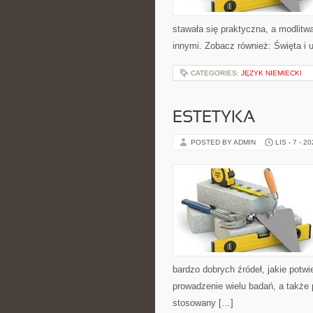
stawała się praktyczna, a modlitwa
innymi. Zobacz również: Święta i 
CATEGORIES:
JĘZYK NIEMIECKI
ESTETYKA
POSTED BY ADMIN
LIS - 7 - 2
bardzo dobrych źródeł, jakie potw
prowadzenie wielu badań, a także
stosowany […]