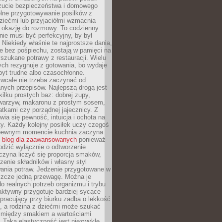
zucie bezpieczeństwa i domowego
ólne przygotowywanie posiłków z
ziećmi lub przyjaciółmi wzmacnia
je okazję do rozmowy. To codzienny
 nie musi być perfekcyjny, by był
 Niekiedy właśnie te najprostsze dania,
e bez pośpiechu, zostają w pamięci na
yszukane potrawy z restauracji. Wielu
ych rezygnuje z gotowania, bo wydaje
byt trudne albo czasochłonne.
cale nie trzeba zaczynać od
nych przepisów. Najlepszą drogą jest
ilku prostych baz: dobrej zupy,
warzyw, makaronu z prostym sosem,
tkami czy porządnej jajecznicy. Z
ia się pewność, intuicja i ochota na
y. Każdy kolejny posiłek uczy czegoś
pewnym momencie kuchnia zaczyna
ć
blog dla zaawansowanych
ponieważ
odzić wyłącznie o odtworzenie
czyna liczyć się proporcja smaków,
czenie składników i własny styl
ania potraw. Jedzenie przygotowane w
zcze jedną przewagę. Można je
 realnych potrzeb organizmu i trybu
aktywny przygotuje bardziej sycące
ś pracujący przy biurku zadba o lekkość
ć, a rodzina z dziećmi może szukać
między smakiem a wartościami
 Taka elastyczność jest niezwykle