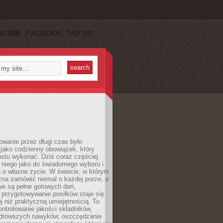
SCRIBE
FACEBOOK
TWITTER
wanie przez długi czas było
jako codzienny obowiązek, który
ostu wykonać. Dziś coraz częściej
 niego jako do świadomego wyboru i
 o własne życie. W świecie, w którym
żna zamówić niemal o każdej porze, a
we są pełne gotowych dań,
przygotowywanie posiłków staje się
 niż praktyczną umiejętnością. To
ntrolowanie jakości składników,
drowszych nawyków, oszczędzanie