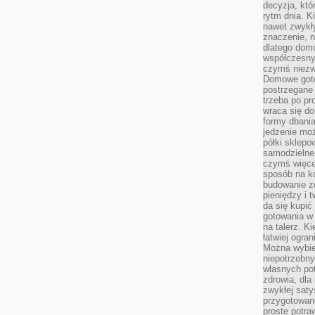
decyzja, któ
rytm dnia. 
nawet zwykł
znaczenie, n
dlatego dom
współczesny
czymś niez
Domowe goto
postrzegane 
trzeba po pr
wraca się do
formy dbania
jedzenie mo
półki sklepo
samodzielne 
czymś więcej
sposób na ko
budowanie z
pieniędzy i 
da się kupić
gotowania w 
na talerz. K
łatwiej ogra
Można wybie
niepotrzebn
własnych pot
zdrowia, dla
zwykłej satys
przygotowane
proste potra