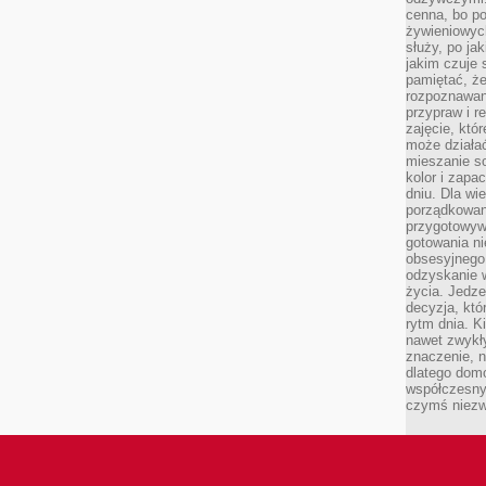
cenna, bo p
żywieniowyc
służy, po ja
jakim czuje 
pamiętać, że
rozpoznawan
przypraw i r
zajęcie, któ
może działać
mieszanie s
kolor i zapa
dniu. Dla wi
porządkowani
przygotowyw
gotowania ni
obsesyjnego 
odzyskanie 
życia. Jedze
decyzja, któ
rytm dnia. 
nawet zwykł
znaczenie, n
dlatego dom
współczesny
czymś niez