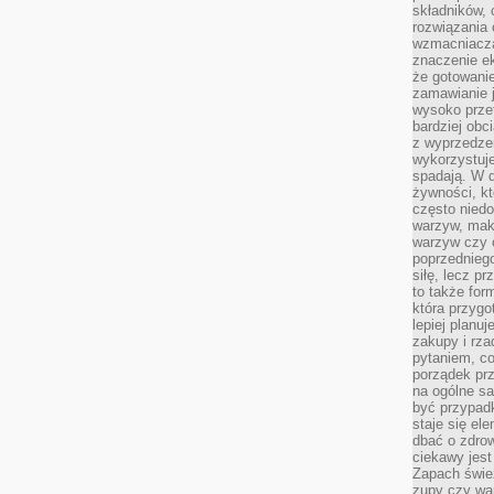
składników, 
rozwiązania 
wzmacniacz
znaczenie e
że gotowanie
zamawianie j
wysoko prze
bardziej obc
z wyprzedzen
wykorzystuje
spadają. W 
żywności, k
często nied
warzyw, mak
warzyw czy o
poprzedniego
siłę, lecz p
to także for
która przygo
lepiej planuj
zakupy i rz
pytaniem, co 
porządek prze
na ogólne sa
być przypad
staje się el
dbać o zdrow
ciekawy jest
Zapach śwież
zupy czy war