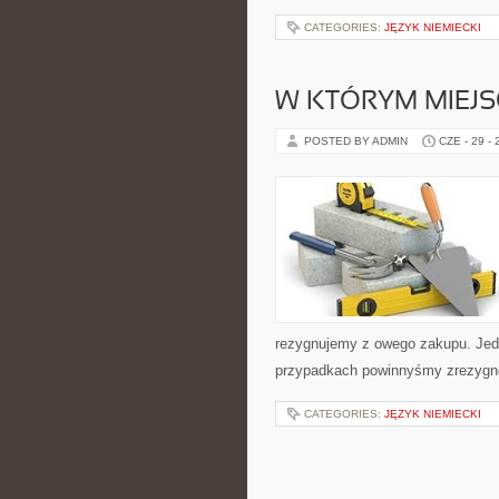
CATEGORIES:
JĘZYK NIEMIECKI
W KTÓRYM MIEJS
POSTED BY ADMIN
CZE - 29 -
rezygnujemy z owego zakupu. Jedn
przypadkach powinnyśmy zrezygno
CATEGORIES:
JĘZYK NIEMIECKI