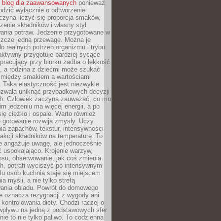
ć
blog dla zaawansowanych
ponieważ
odzić wyłącznie o odtworzenie
czyna liczyć się proporcja smaków,
czenie składników i własny styl
ania potraw. Jedzenie przygotowane w
zcze jedną przewagę. Można je
 realnych potrzeb organizmu i trybu
aktywny przygotuje bardziej sycące
ś pracujący przy biurku zadba o lekkość
ć, a rodzina z dziećmi może szukać
między smakiem a wartościami
 Taka elastyczność jest niezwykle
ozwala uniknąć przypadkowych decyzji
h. Człowiek zaczyna zauważać, co mu
kim jedzeniu ma więcej energii, a po
się ciężko i ospale. Warto również
 gotowanie rozwija zmysły. Uczy
ia zapachów, tekstur, intensywności
eakcji składników na temperaturę. To
re angażuje uwagę, ale jednocześnie
 uspokajająco. Krojenie warzyw,
osu, obserwowanie, jak coś zmienia
ch, potrafi wyciszyć po intensywnym
elu osób kuchnia staje się miejscem
a myśli, a nie tylko strefą
ania obiadu. Powrót do domowego
e oznacza rezygnacji z wygody ani
kontrolowania diety. Chodzi raczej o
wpływu na jedną z podstawowych sfer
nie to nie tylko paliwo. To codzienna