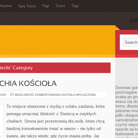
Hunter
Tagi
Trzeci
Tagi
Spis Treści
SUB
iecki’ Category
RCHIA KOŚCIOŁA
Domowe goto
postrzegane 
PAPIEŻE
 2026
MOŻLIWOŚĆ KOMENTOWANIA
ZOSTAŁA WYŁĄCZONA
trzeba po pr
I
wraca się do
HIERARCHIA
KOŚCIOŁA
formy dbania
To miejsce stworzone z myślą o szlaku zaufania, które
jedzenie mo
pomaga umacniać bliskość z Stwórcą w zwykłych
półki sklepo
samodzielne 
chwilach. Strona jest przestrzenią dla osób, które chcą
czymś więcej
bardziej konsekwentnie trwać w wierze – nie tylko od
sposób na ko
budowanie z
święta, ale także wtedy, gdy życie stawia próby. Jej