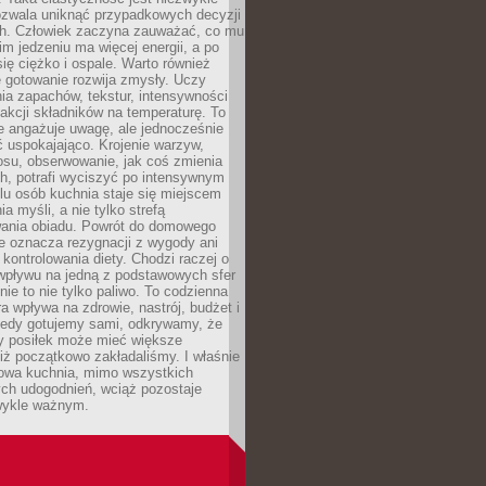
ozwala uniknąć przypadkowych decyzji
h. Człowiek zaczyna zauważać, co mu
kim jedzeniu ma więcej energii, a po
się ciężko i ospale. Warto również
 gotowanie rozwija zmysły. Uczy
ia zapachów, tekstur, intensywności
eakcji składników na temperaturę. To
re angażuje uwagę, ale jednocześnie
 uspokajająco. Krojenie warzyw,
osu, obserwowanie, jak coś zmienia
ch, potrafi wyciszyć po intensywnym
elu osób kuchnia staje się miejscem
a myśli, a nie tylko strefą
ania obiadu. Powrót do domowego
e oznacza rezygnacji z wygody ani
kontrolowania diety. Chodzi raczej o
wpływu na jedną z podstawowych sfer
nie to nie tylko paliwo. To codzienna
ra wpływa na zdrowie, nastrój, budżet i
Kiedy gotujemy sami, odkrywamy, że
y posiłek może mieć większe
iż początkowo zakładaliśmy. I właśnie
owa kuchnia, mimo wszystkich
ch udogodnień, wciąż pozostaje
wykle ważnym.