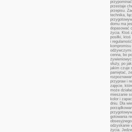
przypomina
przestaje ch
przepisu. Za
technika, łą
przygotowyw
domu ma jes
dopasować do
życia. Ktoś 
posiłki, kto
i regularnoś
kompromisu 
odżywczymi.
cenna, bo p
żywieniowyc
służy, po ja
jakim czuje 
pamiętać, że
rozpoznawan
przypraw i r
zajęcie, któ
może działać
mieszanie s
kolor i zapa
dniu. Dla wi
porządkowani
przygotowyw
gotowania ni
obsesyjnego 
odzyskanie 
życia. Jedze