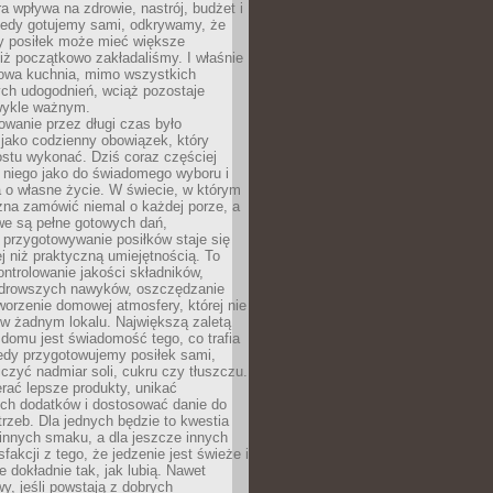
ra wpływa na zdrowie, nastrój, budżet i
Kiedy gotujemy sami, odkrywamy, że
y posiłek może mieć większe
iż początkowo zakładaliśmy. I właśnie
owa kuchnia, mimo wszystkich
ch udogodnień, wciąż pozostaje
wykle ważnym.
wanie przez długi czas było
jako codzienny obowiązek, który
ostu wykonać. Dziś coraz częściej
 niego jako do świadomego wyboru i
 o własne życie. W świecie, w którym
żna zamówić niemal o każdej porze, a
we są pełne gotowych dań,
przygotowywanie posiłków staje się
 niż praktyczną umiejętnością. To
ntrolowanie jakości składników,
drowszych nawyków, oszczędzanie
tworzenie domowej atmosfery, której nie
 w żadnym lokalu. Największą zaletą
domu jest świadomość tego, co trafia
iedy przygotowujemy posiłek sami,
niczyć nadmiar soli, cukru czy tłuszczu.
rać lepsze produkty, unikać
ych dodatków i dostosować danie do
rzeb. Dla jednych będzie to kwestia
 innych smaku, a dla jeszcze innych
fakcji z tego, że jedzenie jest świeże i
 dokładnie tak, jak lubią. Nawet
wy, jeśli powstają z dobrych