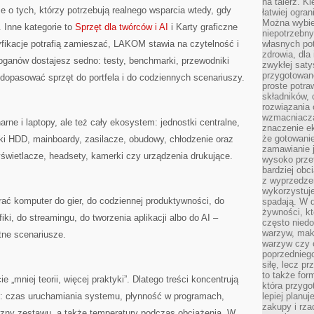
na talerz. K
e o tych, którzy potrzebują realnego wsparcia wtedy, gdy
łatwiej ogra
Można wybie
 Inne kategorie to
Sprzęt dla twórców i AI
i Karty graficzne
niepotrzebn
fikacje potrafią zamieszać, LAKOM stawia na czytelność i
własnych pot
zdrowia, dla
oganów dostajesz sedno: testy, benchmarki, przewodniki
zwykłej satys
przygotowane
dopasować sprzęt do portfela i do codziennych scenariuszy.
proste potra
składników, 
rozwiązania 
wzmacniacz
ne i laptopy, ale też cały ekosystem: jednostki centralne,
znaczenie e
że gotowanie
i HDD, mainboardy, zasilacze, obudowy, chłodzenie oraz
zamawianie j
wyświetlacze, headsety, kamerki czy urządzenia drukujące.
wysoko prze
bardziej obc
z wyprzedzen
wykorzystuje
brać komputer do gier, do codziennej produktywności, do
spadają. W 
żywności, k
iki, do streamingu, do tworzenia aplikacji albo do AI –
często nied
warzyw, mak
tne scenariusze.
warzyw czy o
poprzedniego
siłę, lecz p
to także for
„mniej teorii, więcej praktyki”. Dlatego treści koncentrują
która przygo
e: czas uruchamiania systemu, płynność w programach,
lepiej planuj
zakupy i rz
zny zestawu, a także temperatury podczas obciążenia. W