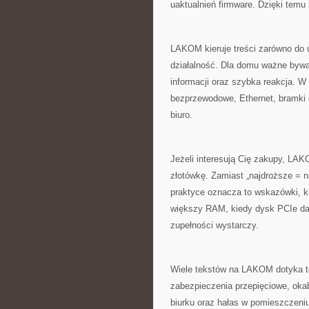
uaktualnień firmware. Dzięki temu
LAKOM kieruje treści zarówno do
działalność. Dla domu ważne bywaj
informacji oraz szybka reakcja. W 
bezprzewodowe, Ethernet, bramki d
biuro.
Jeżeli interesują Cię zakupy, LA
złotówkę. Zamiast „najdroższe = na
praktyce oznacza to wskazówki, k
większy RAM, kiedy dysk PCIe da 
zupełności wystarczy.
Wiele tekstów na LAKOM dotyka te
zabezpieczenia przepięciowe, oka
biurku oraz hałas w pomieszczeniu.