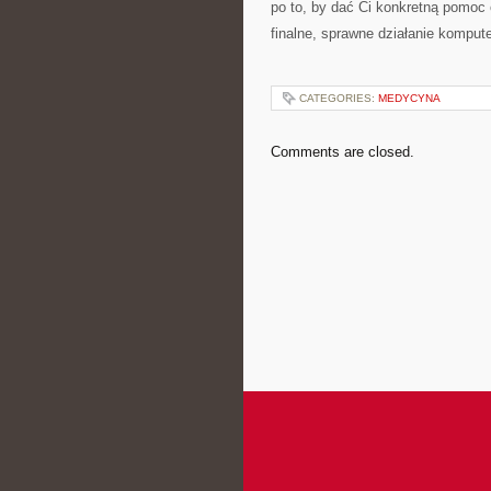
po to, by dać Ci konkretną pomoc 
finalne, sprawne działanie kompute
CATEGORIES:
MEDYCYNA
Comments are closed.