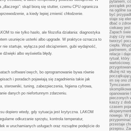
pytaniem, co 
porządek prze
„dlaczego”: skąd biorą się stutter, czemu CPU ogranicza
na ogólne sa
rzewodzenie, a kiedy lepiej zmienić chłodzenie.
być przypad
staje się el
dbać o zdrow
ciekawy jest
Zapach śwież
M to nie tylko hasło, ale filozofia działania: diagnostyka
zupy czy war
otem usunięcie usterki albo upgrade. W praktyce oznacza to
tworzyć poc
ciepła. Wsp
 nie startuje, wyłącza pod obciążeniem, gubi wydajność,
partnerem, d
e dźwięki albo wyświetla błędy.
relacje i da
rytuał, który
wartościowy.
przygotowan
dłużej niż w
atach software’owych, bo oprogramowanie bywa równie
początkując
pisach i poradach pojawiają się zagadnienia takie jak
im się ono z
Tymczasem w
a, sterowniki, tuning, zabezpieczenia, higiena cyfrowa,
skomplikowa
anie danych po niefortunnym zdarzeniu.
opanowanie k
pieczonych 
kaszy z doda
czasem pojaw
eksperyment
isu dopiero wtedy, gdy sytuacja jest krytyczna. LAKOM
nowego. W 
egularne odkurzanie sprzętu, kontrola temperatur,
przypomina
przestaje ch
dek w uruchamianych usługach oraz rozsądne podejście do
przepisu. Za