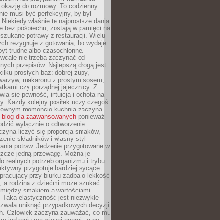
je okazję do rozmowy. To codzienny
 nie musi być perfekcyjny, by był
 Niekiedy właśnie te najprostsze dania,
e bez pośpiechu, zostają w pamięci na
yszukane potrawy z restauracji. Wielu
ych rezygnuje z gotowania, bo wydaje
byt trudne albo czasochłonne.
cale nie trzeba zaczynać od
nych przepisów. Najlepszą drogą jest
ilku prostych baz: dobrej zupy,
warzyw, makaronu z prostym sosem,
tkami czy porządnej jajecznicy. Z
ia się pewność, intuicja i ochota na
y. Każdy kolejny posiłek uczy czegoś
pewnym momencie kuchnia zaczyna
ć
blog dla zaawansowanych
ponieważ
odzić wyłącznie o odtworzenie
czyna liczyć się proporcja smaków,
czenie składników i własny styl
ania potraw. Jedzenie przygotowane w
zcze jedną przewagę. Można je
 realnych potrzeb organizmu i trybu
aktywny przygotuje bardziej sycące
ś pracujący przy biurku zadba o lekkość
ć, a rodzina z dziećmi może szukać
między smakiem a wartościami
 Taka elastyczność jest niezwykle
ozwala uniknąć przypadkowych decyzji
h. Człowiek zaczyna zauważać, co mu
kim jedzeniu ma więcej energii, a po