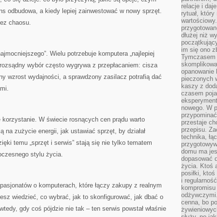
relacje i da
ens odbudowa, a kiedy lepiej zainwestować w nowy sprzęt.
rytuał, który
wartościowy.
ez chaosu.
przygotowan
dłużej niż w
początkując
im się ono z
ajmocniejszego”. Wielu potrzebuje komputera „najlepiej
Tymczasem w
skomplikowa
rozsądny wybór często wygrywa z przepłacaniem: cisza
opanowanie k
y wzrost wydajności, a sprawdzony zasilacz potrafią dać
pieczonych 
kaszy z doda
ami.
czasem pojaw
eksperyment
nowego. W 
przypomina
korzystanie. W świecie rosnących cen prądu warto
przestaje ch
przepisu. Za
na zużycie energii, jak ustawiać sprzęt, by działał
technika, łą
zięki temu „sprzęt i serwis” stają się nie tylko tematem
przygotowyw
domu ma jes
oczesnego stylu życia.
dopasować do
życia. Ktoś 
posiłki, kto
i regularnoś
pasjonatów o komputerach, które łączy zakupy z realnym
kompromisu 
odżywczymi.
sz wiedzieć, co wybrać, jak to skonfigurować, jak dbać o
cenna, bo p
wtedy, gdy coś pójdzie nie tak – ten serwis powstał właśnie
żywieniowyc
służy, po ja