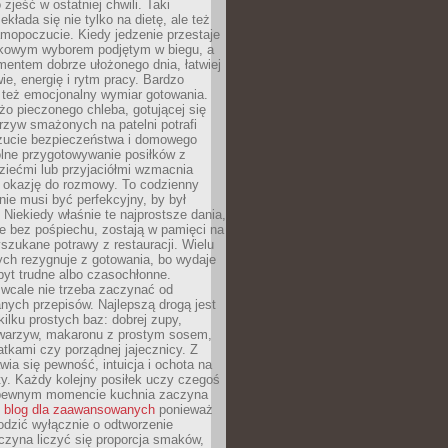
zjeść w ostatniej chwili. Taki
kłada się nie tylko na dietę, ale też
mopoczucie. Kiedy jedzenie przestaje
kowym wyborem podjętym w biegu, a
ementem dobrze ułożonego dnia, łatwiej
ie, energię i rytm pracy. Bardzo
 też emocjonalny wymiar gotowania.
o pieczonego chleba, gotującej się
zyw smażonych na patelni potrafi
zucie bezpieczeństwa i domowego
ólne przygotowywanie posiłków z
ziećmi lub przyjaciółmi wzmacnia
je okazję do rozmowy. To codzienny
 nie musi być perfekcyjny, by był
 Niekiedy właśnie te najprostsze dania,
e bez pośpiechu, zostają w pamięci na
yszukane potrawy z restauracji. Wielu
ych rezygnuje z gotowania, bo wydaje
byt trudne albo czasochłonne.
cale nie trzeba zaczynać od
nych przepisów. Najlepszą drogą jest
ilku prostych baz: dobrej zupy,
warzyw, makaronu z prostym sosem,
tkami czy porządnej jajecznicy. Z
ia się pewność, intuicja i ochota na
y. Każdy kolejny posiłek uczy czegoś
pewnym momencie kuchnia zaczyna
ć
blog dla zaawansowanych
ponieważ
odzić wyłącznie o odtworzenie
czyna liczyć się proporcja smaków,