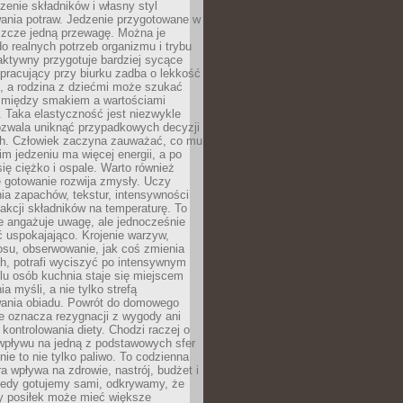
czenie składników i własny styl
ania potraw. Jedzenie przygotowane w
zcze jedną przewagę. Można je
 realnych potrzeb organizmu i trybu
aktywny przygotuje bardziej sycące
ś pracujący przy biurku zadba o lekkość
ć, a rodzina z dziećmi może szukać
między smakiem a wartościami
 Taka elastyczność jest niezwykle
ozwala uniknąć przypadkowych decyzji
h. Człowiek zaczyna zauważać, co mu
kim jedzeniu ma więcej energii, a po
się ciężko i ospale. Warto również
 gotowanie rozwija zmysły. Uczy
ia zapachów, tekstur, intensywności
eakcji składników na temperaturę. To
re angażuje uwagę, ale jednocześnie
 uspokajająco. Krojenie warzyw,
osu, obserwowanie, jak coś zmienia
ch, potrafi wyciszyć po intensywnym
elu osób kuchnia staje się miejscem
a myśli, a nie tylko strefą
ania obiadu. Powrót do domowego
e oznacza rezygnacji z wygody ani
kontrolowania diety. Chodzi raczej o
wpływu na jedną z podstawowych sfer
nie to nie tylko paliwo. To codzienna
ra wpływa na zdrowie, nastrój, budżet i
Kiedy gotujemy sami, odkrywamy, że
y posiłek może mieć większe