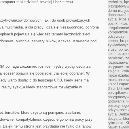
 komputer może działać pewniej i bez stresu.
technika, łą
przygotowyw
domu ma jes
dopasować do
życia. Ktoś 
 użytkowników domowych, jak i do osób prowadzących
posiłki, kto
ą multimedia, a dla pracy liczą się niezawodność, ochrona
i regularnoś
kompromisu 
opisach pojawiają się więc też tematy łączności: sieci
odżywczymi.
cenna, bo p
omowe, switch’e, serwery plików, a także ustawienie pod
żywieniowyc
służy, po ja
jakim czuje 
pamiętać, że
rozpoznawan
KOM pomaga zrozumieć różnice między wydajnością za
przypraw i r
zajęcie, któ
jlepsze” pojawia się podejście: „najlepiej dobrane”. W
może działać
mieszanie s
iedy warto dopłacić do lepszego CPU, kiedy sens ma
kolor i zapa
realny zysk, a kiedy standardowe rozwiązanie w
dniu. Dla wi
porządkowani
przygotowyw
gotowania ni
obsesyjnego 
odzyskanie 
ż tematów, które często są pomijane: zasilanie,
życia. Jedze
decyzja, któ
blowanie, kompatybilność części, ergonomia pracy przy
rytm dnia. 
 Dzięki temu strona jest przydatna nie tylko dla fanów
nawet zwykł