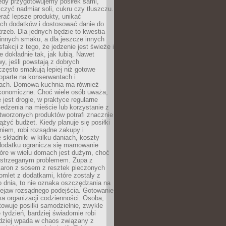
iedy przygotowujemy posiłek sami,
niczyć nadmiar soli, cukru czy tłuszczu.
rać lepsze produkty, unikać
ych dodatków i dostosować danie do
rzeb. Dla jednych będzie to kwestia
 innych smaku, a dla jeszcze innych
fakcji z tego, że jedzenie jest świeże i
 dokładnie tak, jak lubią. Nawet
wy, jeśli powstają z dobrych
często smakują lepiej niż gotowe
oparte na konserwantach i
ach. Domowa kuchnia ma również
konomiczne. Choć wiele osób uważa,
 jest drogie, w praktyce regularne
edzenia na mieście lub korzystanie z
tworzonych produktów potrafi znacznie
iążyć budżet. Kiedy planuje się posiłki
iem, robi rozsądne zakupy i
 składniki w kilku daniach, koszty
dodatku ogranicza się marnowanie
tóre w wielu domach jest dużym, choć
ostrzeganym problemem. Zupa z
aron z sosem z resztek pieczonych
mlet z dodatkami, które zostały z
 dnia, to nie oznaka oszczędzania na
rzejaw rozsądnego podejścia. Gotowanie
ma organizacji codzienności. Osoba,
towuje posiłki samodzielnie, zwykle
e tydzień, bardziej świadomie robi
adziej wpada w chaos związany z