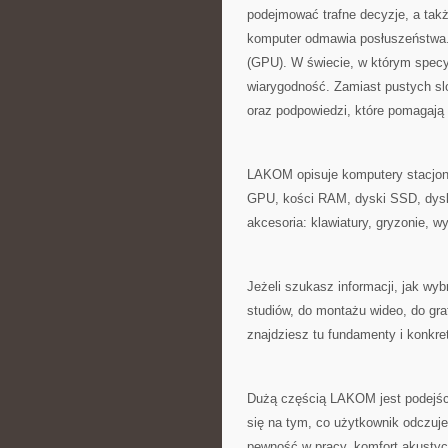
podejmować trafne decyzje, a takż
komputer odmawia posłuszeństwa.
(GPU). W świecie, w którym specy
wiarygodność. Zamiast pustych sl
oraz podpowiedzi, które pomagają 
LAKOM opisuje komputery stacjonar
GPU, kości RAM, dyski SSD, dysk
akcesoria: klawiatury, gryzonie, 
Jeżeli szukasz informacji, jak wy
studiów, do montażu wideo, do graf
znajdziesz tu fundamenty i konkre
Dużą częścią LAKOM jest podejście 
się na tym, co użytkownik odczuj
pewność w pracy, komfort akustyc