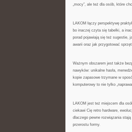
„mocy”, ale też dla osób, które c
LAKOM łączy perspektywę praktyk
bo inaczej czyta się tabelki, a in
porad pojawiają się też sugestie,
awarii oraz jak przygotować sprzę
Ważnym obszarem jest także bez
nawyków: unikalne hasła, menedże
kopie zapasowe trzymane w sposób
komputerowy to nie tylko „naprawa p
LAKOM jest też miejscem dla osób, 
ciekawi Cię retro hardware, ewolu
dlaczego pewne rozwiązania stają 
przerostu formy.