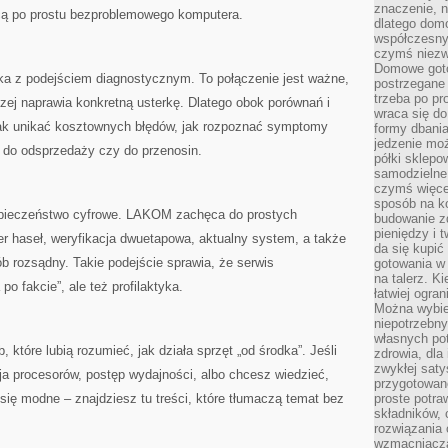
znaczenie, n
hcą po prostu bezproblemowego komputera.
dlatego dom
współczesny
czymś niez
Domowe goto
a z podejściem diagnostycznym. To połączenie jest ważne,
postrzegane 
trzeba po pr
aczej naprawia konkretną usterkę. Dlatego obok porównań i
wraca się do
 jak unikać kosztownych błędów, jak rozpoznać symptomy
formy dbania
jedzenie mo
t do odsprzedaży czy do przenosin.
półki sklepo
samodzielne 
czymś więcej
sposób na ko
pieczeństwo cyfrowe. LAKOM zachęca do prostych
budowanie z
pieniędzy i 
r haseł, weryfikacja dwuetapowa, aktualny system, a także
da się kupić
 rozsądny. Takie podejście sprawia, że serwis
gotowania w 
na talerz. K
o fakcie”, ale też profilaktyka.
łatwiej ogra
Można wybie
niepotrzebn
własnych pot
które lubią rozumieć, jak działa sprzęt „od środka”. Jeśli
zdrowia, dla
zwykłej satys
cja procesorów, postęp wydajności, albo chcesz wiedzieć,
przygotowane
się modne – znajdziesz tu treści, które tłumaczą temat bez
proste potra
składników, 
rozwiązania 
wzmacniacz