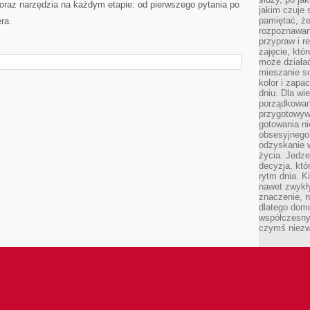
oraz narzędzia na każdym etapie: od pierwszego pytania po
jakim czuje 
pamiętać, że
ra.
rozpoznawan
przypraw i r
zajęcie, któ
może działać
mieszanie s
kolor i zapa
dniu. Dla wi
porządkowani
przygotowyw
gotowania ni
obsesyjnego 
odzyskanie 
życia. Jedze
decyzja, któ
rytm dnia. 
nawet zwykł
znaczenie, n
dlatego dom
współczesny
czymś niez