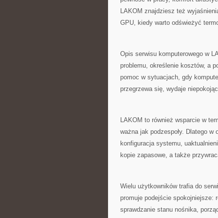
LAKOM znajdziesz też wyjaśnienia 
GPU, kiedy warto odświeżyć termop
Opis serwisu komputerowego w LAKO
problemu, określenie kosztów, a p
pomoc w sytuacjach, gdy komputer
przegrzewa się, wydaje niepokojąc
LAKOM to również wsparcie w tem
ważna jak podzespoły. Dlatego w o
konfiguracja systemu, uaktualnieni
kopie zapasowe, a także przywrac
Wielu użytkowników trafia do serw
promuje podejście spokojniejsze: r
sprawdzanie stanu nośnika, porzą