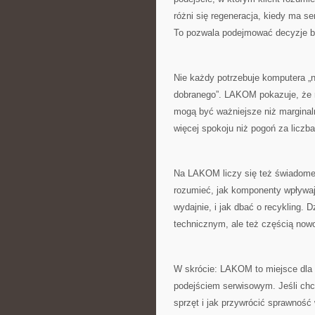
różni się regeneracja, kiedy ma s
To pozwala podejmować decyzje b
Nie każdy potrzebuje komputera „n
dobranego”. LAKOM pokazuje, że 
mogą być ważniejsze niż marginaln
więcej spokoju niż pogoń za liczb
Na LAKOM liczy się też świadome 
rozumieć, jak komponenty wpływają 
wydajnie, i jak dbać o recykling. D
technicznym, ale też częścią now
W skrócie: LAKOM to miejsce dla 
podejściem serwisowym. Jeśli chce
sprzęt i jak przywrócić sprawność 