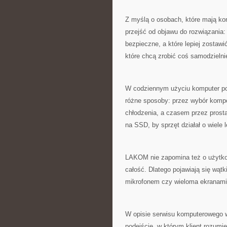
Z myślą o osobach, które mają ko
przejść od objawu do rozwiązania:
bezpieczne, a które lepiej zostaw
które chcą zrobić coś samodzielni
W codziennym użyciu komputer po
różne sposoby: przez wybór komp
chłodzenia, a czasem przez prost
na SSD, by sprzęt działał o wiele l
LAKOM nie zapomina też o użytkow
całość. Dlatego pojawiają się wąt
mikrofonem czy wieloma ekranami. 
W opisie serwisu komputerowego 
podejście, w którym klient rozumie