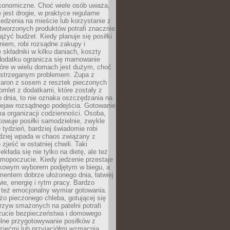
konomiczne. Choć wiele osób uważa,
 jest drogie, w praktyce regularne
edzenia na mieście lub korzystanie z
tworzonych produktów potrafi znacznie
iążyć budżet. Kiedy planuje się posiłki
iem, robi rozsądne zakupy i
 składniki w kilku daniach, koszty
dodatku ogranicza się marnowanie
tóre w wielu domach jest dużym, choć
ostrzeganym problemem. Zupa z
aron z sosem z resztek pieczonych
mlet z dodatkami, które zostały z
 dnia, to nie oznaka oszczędzania na
rzejaw rozsądnego podejścia. Gotowanie
ma organizacji codzienności. Osoba,
towuje posiłki samodzielnie, zwykle
e tydzień, bardziej świadomie robi
adziej wpada w chaos związany z
zjeść w ostatniej chwili. Taki
kłada się nie tylko na dietę, ale też
mopoczucie. Kiedy jedzenie przestaje
kowym wyborem podjętym w biegu, a
ementem dobrze ułożonego dnia, łatwiej
ie, energię i rytm pracy. Bardzo
 też emocjonalny wymiar gotowania.
o pieczonego chleba, gotującej się
zyw smażonych na patelni potrafi
zucie bezpieczeństwa i domowego
ólne przygotowywanie posiłków z
ziećmi lub przyjaciółmi wzmacnia