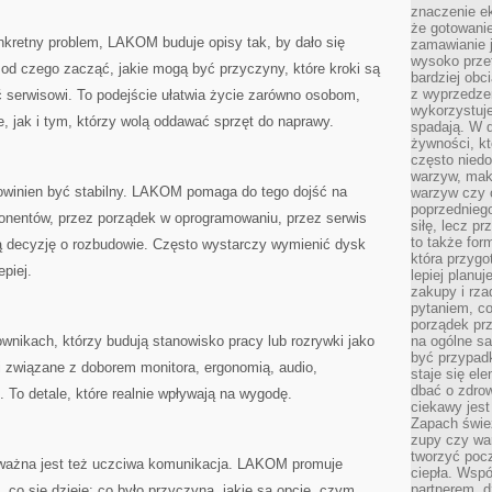
znaczenie e
że gotowanie
nkretny problem, LAKOM buduje opisy tak, by dało się
zamawianie j
wysoko prze
 od czego zacząć, jakie mogą być przyczyny, które kroki są
bardziej obc
z wyprzedzen
ić serwisowi. To podejście ułatwia życie zarówno osobom,
wykorzystuje
e, jak i tym, którzy wolą oddawać sprzęt do naprawy.
spadają. W 
żywności, k
często nied
warzyw, mak
winien być stabilny. LAKOM pomaga do tego dojść na
warzyw czy o
poprzedniego
onentów, przez porządek w oprogramowaniu, przez serwis
siłę, lecz p
to także for
ą decyzję o rozbudowie. Często wystarczy wymienić dysk
która przygo
epiej.
lepiej planuj
zakupy i rz
pytaniem, co 
porządek prze
nikach, którzy budują stanowisko pracy lub rozrywki jako
na ogólne sa
być przypad
ki związane z doborem monitora, ergonomią, audio,
staje się el
dbać o zdrow
To detale, które realnie wpływają na wygodę.
ciekawy jest
Zapach śwież
zupy czy war
tworzyć poc
ważna jest też uczciwa komunikacja. LAKOM promuje
ciepła. Wsp
partnerem, d
, co się dzieje: co było przyczyną, jakie są opcje, czym