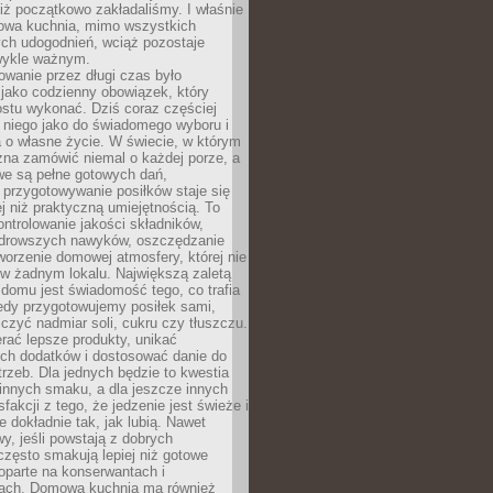
iż początkowo zakładaliśmy. I właśnie
owa kuchnia, mimo wszystkich
ch udogodnień, wciąż pozostaje
wykle ważnym.
wanie przez długi czas było
jako codzienny obowiązek, który
ostu wykonać. Dziś coraz częściej
 niego jako do świadomego wyboru i
 o własne życie. W świecie, w którym
żna zamówić niemal o każdej porze, a
we są pełne gotowych dań,
przygotowywanie posiłków staje się
 niż praktyczną umiejętnością. To
ntrolowanie jakości składników,
drowszych nawyków, oszczędzanie
tworzenie domowej atmosfery, której nie
 w żadnym lokalu. Największą zaletą
domu jest świadomość tego, co trafia
iedy przygotowujemy posiłek sami,
niczyć nadmiar soli, cukru czy tłuszczu.
rać lepsze produkty, unikać
ych dodatków i dostosować danie do
rzeb. Dla jednych będzie to kwestia
 innych smaku, a dla jeszcze innych
fakcji z tego, że jedzenie jest świeże i
 dokładnie tak, jak lubią. Nawet
wy, jeśli powstają z dobrych
często smakują lepiej niż gotowe
oparte na konserwantach i
ach. Domowa kuchnia ma również