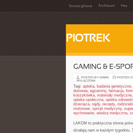
Archiwum
Hey
Strona główna
PIOTREK
GAMING & E-SP
POSTED BY ADMIN
POSTED ON
WYŁĄCZONA
Tagi:
apteka
,
badania genetyczne
domowa
,
egzaminy
,
farmacja
,
form
koszykówka
,
materiały medyczne
opieka społeczna
,
opieka zdrowot
dziecięca
,
rajdy
,
recepty
,
rodziciel
motorowe
,
sprzęt medyczny
,
supe
wychowanie
,
wiedza medyczna
,
z
LAKOM to praktyczna strona poś
działają nam w każdym tygodniu. 