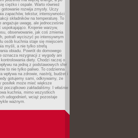
się ciężko i ospale. Warto również
 gotowanie rozwija zmysły. Uczy
ia zapachów, tekstur, intensywności
eakcji składników na temperaturę. To
re angażuje uwagę, ale jednocześnie
 uspokajająco. Krojenie warzyw,
osu, obserwowanie, jak coś zmienia
ch, potrafi wyciszyć po intensywnym
elu osób kuchnia staje się miejscem
a myśli, a nie tylko strefą
ania obiadu. Powrót do domowego
e oznacza rezygnacji z wygody ani
kontrolowania diety. Chodzi raczej o
wpływu na jedną z podstawowych sfer
nie to nie tylko paliwo. To codzienna
ra wpływa na zdrowie, nastrój, budżet i
Kiedy gotujemy sami, odkrywamy, że
y posiłek może mieć większe
iż początkowo zakładaliśmy. I właśnie
owa kuchnia, mimo wszystkich
ch udogodnień, wciąż pozostaje
wykle ważnym.