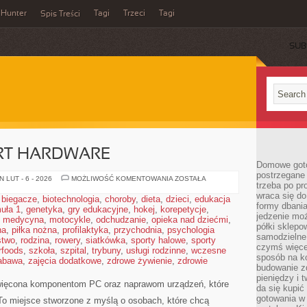
Hunter
Tagi
Trzeci
Tagi
Spis Treści
SUB
ORT HARDWARE
Domowe goto
postrzegane 
GAMING
 LUT - 6 - 2026
MOŻLIWOŚĆ KOMENTOWANIA
ZOSTAŁA
trzeba po pr
&
E-
wraca się do
,
biegacze
,
biotechnologia
,
choroby
,
dieta
,
dzieci
,
edukacja
SPORT
formy dbania
uła 1
,
genetyka
,
gry edukacyjne
,
hokej
,
korepetycje
HARDWARE
,
jedzenie mo
,
medycyna
,
motocykle
,
odchudzanie
,
opieka nad dziećmi
,
półki sklepo
na
,
piłka nożna
,
profilaktyka
,
przychodnia
,
psychologia
samodzielne 
stwo
,
rodzina
,
rowery
,
siatkówka
,
sporty halowe
,
sporty
czymś więcej
rfoods
,
szkoła
,
szpital
,
trybuny
,
usługi rodzinne
,
wczesne
sposób na ko
abawa
,
zajęcia dodatkowe
,
zdrowe żywienie
,
zdrowie
budowanie z
pieniędzy i 
więcona komponentom PC oraz naprawom urządzeń, które
da się kupić
gotowania w 
To miejsce stworzone z myślą o osobach, które chcą