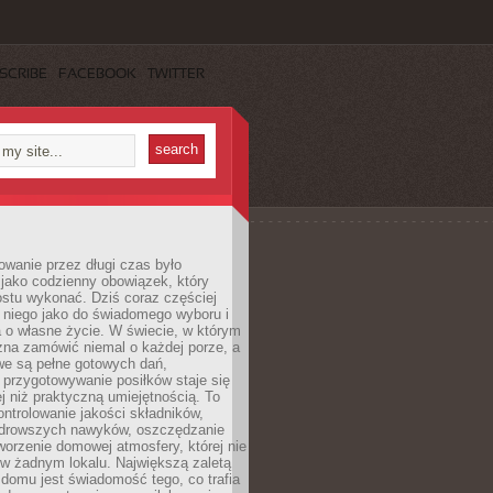
SCRIBE
FACEBOOK
TWITTER
wanie przez długi czas było
jako codzienny obowiązek, który
ostu wykonać. Dziś coraz częściej
 niego jako do świadomego wyboru i
 o własne życie. W świecie, w którym
żna zamówić niemal o każdej porze, a
we są pełne gotowych dań,
przygotowywanie posiłków staje się
 niż praktyczną umiejętnością. To
ntrolowanie jakości składników,
drowszych nawyków, oszczędzanie
tworzenie domowej atmosfery, której nie
 w żadnym lokalu. Największą zaletą
domu jest świadomość tego, co trafia