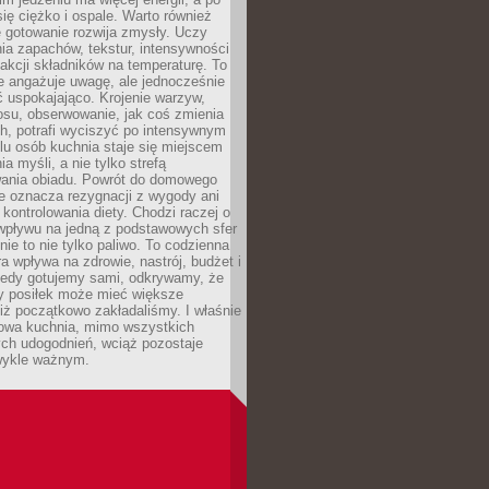
się ciężko i ospale. Warto również
 gotowanie rozwija zmysły. Uczy
ia zapachów, tekstur, intensywności
eakcji składników na temperaturę. To
re angażuje uwagę, ale jednocześnie
 uspokajająco. Krojenie warzyw,
osu, obserwowanie, jak coś zmienia
ch, potrafi wyciszyć po intensywnym
elu osób kuchnia staje się miejscem
a myśli, a nie tylko strefą
ania obiadu. Powrót do domowego
e oznacza rezygnacji z wygody ani
kontrolowania diety. Chodzi raczej o
wpływu na jedną z podstawowych sfer
nie to nie tylko paliwo. To codzienna
ra wpływa na zdrowie, nastrój, budżet i
Kiedy gotujemy sami, odkrywamy, że
y posiłek może mieć większe
iż początkowo zakładaliśmy. I właśnie
owa kuchnia, mimo wszystkich
ch udogodnień, wciąż pozostaje
wykle ważnym.