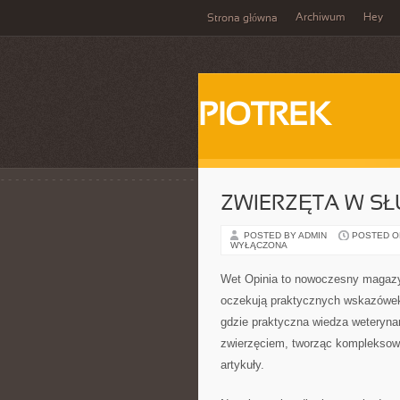
Archiwum
Hey
Strona główna
PIOTREK
ZWIERZĘTA W S
POSTED BY ADMIN
POSTED ON 
WYŁĄCZONA
Wet Opinia to nowoczesny magazyn
oczekują praktycznych wskazówek
gdzie praktyczna wiedza weterynary
zwierzęciem, tworząc kompleksowe
artykuły.