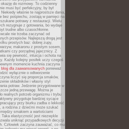
je okazję do rozmowy. To codzienny
 nie musi być perfekcyjny, by był
 Niekiedy właśnie te najprostsze dania,
e bez pośpiechu, zostają w pamięci na
yszukane potrawy z restauracji. Wielu
ych rezygnuje z gotowania, bo wydaje
byt trudne albo czasochłonne.
cale nie trzeba zaczynać od
nych przepisów. Najlepszą drogą jest
ilku prostych baz: dobrej zupy,
warzyw, makaronu z prostym sosem,
tkami czy porządnej jajecznicy. Z
ia się pewność, intuicja i ochota na
y. Każdy kolejny posiłek uczy czegoś
pewnym momencie kuchnia zaczyna
ć
blog dla zaawansowanych
ponieważ
odzić wyłącznie o odtworzenie
czyna liczyć się proporcja smaków,
czenie składników i własny styl
ania potraw. Jedzenie przygotowane w
zcze jedną przewagę. Można je
 realnych potrzeb organizmu i trybu
aktywny przygotuje bardziej sycące
ś pracujący przy biurku zadba o lekkość
ć, a rodzina z dziećmi może szukać
między smakiem a wartościami
 Taka elastyczność jest niezwykle
ozwala uniknąć przypadkowych decyzji
h. Człowiek zaczyna zauważać, co mu
kim jedzeniu ma więcej energii, a po