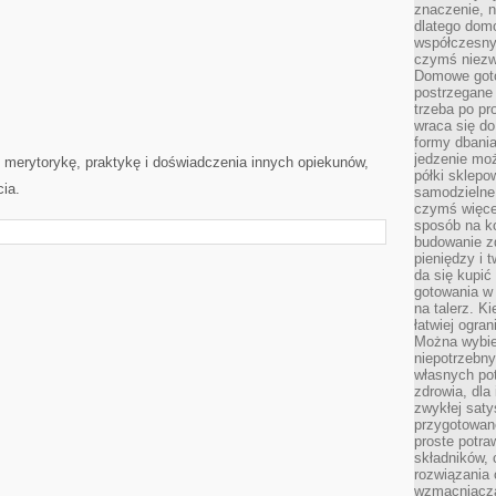
znaczenie, n
dlatego dom
współczesny
czymś niez
Domowe goto
postrzegane 
trzeba po pr
wraca się do
formy dbania
jedzenie mo
y merytorykę, praktykę i doświadczenia innych opiekunów,
półki sklepo
cia.
samodzielne 
czymś więcej
sposób na ko
budowanie z
pieniędzy i 
da się kupić
gotowania w 
na talerz. K
łatwiej ogra
Można wybie
niepotrzebn
własnych pot
zdrowia, dla
zwykłej satys
przygotowane
proste potra
składników, 
rozwiązania 
wzmacniacz