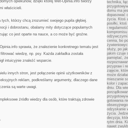
omych opiekunów, dzięki której Wet-Opinia.info tworzy
technika, łą
przygotowyw
i właścicieli.
domu ma jes
dopasować do
życia. Ktoś 
a tych, którzy chcą zrozumieć swojego pupila głębiej.
posiłki, kto
ocji i dobrostanu, obalamy mity dotyczące popularnych
i regularnoś
kompromisu 
ując co jest oparte na nauce, a co może być groźne.
odżywczymi.
cenna, bo p
żywieniowyc
-Opinia.info sprawia, że znalezienie konkretnego tematu jest
służy, po ja
jakim czuje 
 filtrować wiedzę, np. psy. Każda zakładka została
pamiętać, że
ł intuicyjnie znaleźć wsparcie.
rozpoznawan
przypraw i r
zajęcie, któ
elu innych stron, jest połączenie opinii użytkowników z
może działać
mieszanie s
leksyjnych reklam, podkreślamy argumenty, dlaczego dane
kolor i zapa
czenia są warte uwagi.
dniu. Dla wi
porządkowani
przygotowyw
pleksowe źródło wiedzy dla osób, które traktują zdrowie
gotowania ni
obsesyjnego 
odzyskanie 
życia. Jedze
decyzja, któ
,
rytm dnia. 
nawet zwykł