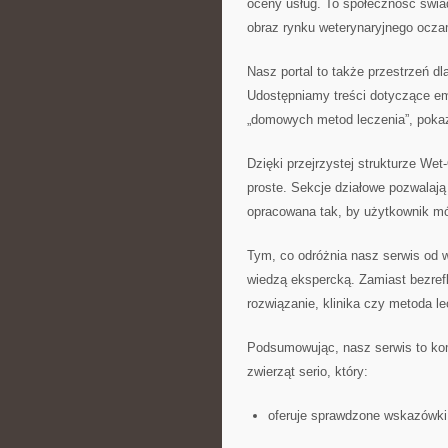
oceny usług. To społeczność świad
obraz rynku weterynaryjnego oczam
Nasz portal to także przestrzeń dl
Udostępniamy treści dotyczące em
„domowych metod leczenia”, pokaz
Dzięki przejrzystej strukturze Wet
proste. Sekcje działowe pozwalają
opracowana tak, by użytkownik móg
Tym, co odróżnia nasz serwis od wi
wiedzą ekspercką. Zamiast bezref
rozwiązanie, klinika czy metoda le
Podsumowując, nasz serwis to kom
zwierząt serio, który:
oferuje sprawdzone wskazówki