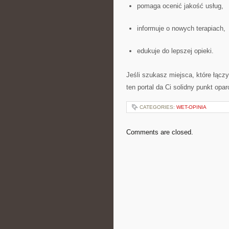
pomaga ocenić jakość usług,
informuje o nowych terapiach,
edukuje do lepszej opieki.
Jeśli szukasz miejsca, które łącz
ten portal da Ci solidny punkt opar
CATEGORIES:
WET-OPINIA
Comments are closed.