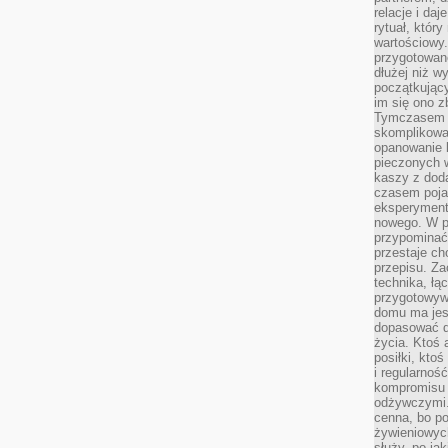
relacje i da
rytuał, który
wartościowy.
przygotowan
dłużej niż w
początkując
im się ono z
Tymczasem w
skomplikowa
opanowanie k
pieczonych 
kaszy z doda
czasem pojaw
eksperyment
nowego. W 
przypomina
przestaje ch
przepisu. Za
technika, łą
przygotowyw
domu ma jes
dopasować do
życia. Ktoś 
posiłki, kto
i regularnoś
kompromisu 
odżywczymi.
cenna, bo p
żywieniowyc
służy, po ja