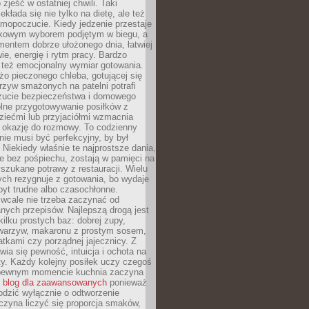
zjeść w ostatniej chwili. Taki
kłada się nie tylko na dietę, ale też
mopoczucie. Kiedy jedzenie przestaje
kowym wyborem podjętym w biegu, a
ementem dobrze ułożonego dnia, łatwiej
ie, energię i rytm pracy. Bardzo
 też emocjonalny wymiar gotowania.
o pieczonego chleba, gotującej się
zyw smażonych na patelni potrafi
zucie bezpieczeństwa i domowego
ólne przygotowywanie posiłków z
ziećmi lub przyjaciółmi wzmacnia
je okazję do rozmowy. To codzienny
 nie musi być perfekcyjny, by był
 Niekiedy właśnie te najprostsze dania,
e bez pośpiechu, zostają w pamięci na
yszukane potrawy z restauracji. Wielu
ych rezygnuje z gotowania, bo wydaje
byt trudne albo czasochłonne.
cale nie trzeba zaczynać od
nych przepisów. Najlepszą drogą jest
ilku prostych baz: dobrej zupy,
warzyw, makaronu z prostym sosem,
tkami czy porządnej jajecznicy. Z
ia się pewność, intuicja i ochota na
y. Każdy kolejny posiłek uczy czegoś
pewnym momencie kuchnia zaczyna
ć
blog dla zaawansowanych
ponieważ
odzić wyłącznie o odtworzenie
czyna liczyć się proporcja smaków,