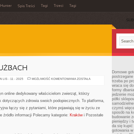
Hunter
Tagi
Trzeci
Tagi
Spis Treści
SUB
ŁUŻBACH
Domowe goto
postrzegane 
ZWIERZĘTA
LIS - 11 - 2025
MOŻLIWOŚĆ KOMENTOWANIA
ZOSTAŁA
trzeba po pr
W
wraca się do
SŁUŻBACH
formy dbania
 online dedykowany właścicielom zwierząt, którzy
jedzenie mo
półki sklepo
 dotyczących zdrowia swoich podopiecznych. To platforma,
samodzielne 
jna łączy się z pytaniami, które pojawiają się w życiu ze
czymś więcej
sposób na ko
 źródło informacji Polecamy kategorie:
Kraków
i Pozostałe
budowanie z
pieniędzy i 
da się kupić
gotowania w 