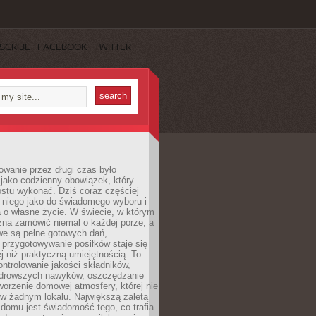
SCRIBE
FACEBOOK
TWITTER
wanie przez długi czas było
jako codzienny obowiązek, który
ostu wykonać. Dziś coraz częściej
 niego jako do świadomego wyboru i
 o własne życie. W świecie, w którym
żna zamówić niemal o każdej porze, a
we są pełne gotowych dań,
przygotowywanie posiłków staje się
 niż praktyczną umiejętnością. To
ntrolowanie jakości składników,
drowszych nawyków, oszczędzanie
tworzenie domowej atmosfery, której nie
 w żadnym lokalu. Największą zaletą
domu jest świadomość tego, co trafia