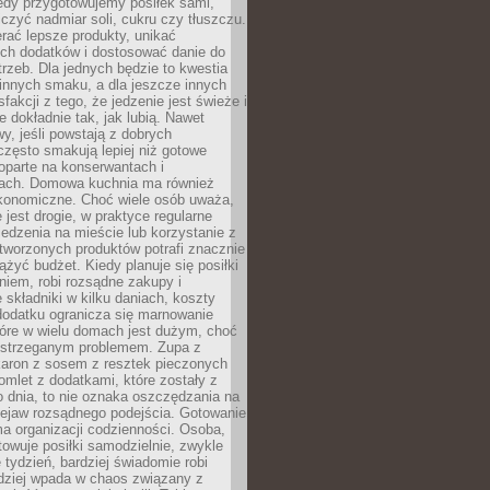
iedy przygotowujemy posiłek sami,
niczyć nadmiar soli, cukru czy tłuszczu.
rać lepsze produkty, unikać
ych dodatków i dostosować danie do
rzeb. Dla jednych będzie to kwestia
 innych smaku, a dla jeszcze innych
fakcji z tego, że jedzenie jest świeże i
 dokładnie tak, jak lubią. Nawet
wy, jeśli powstają z dobrych
często smakują lepiej niż gotowe
oparte na konserwantach i
ach. Domowa kuchnia ma również
konomiczne. Choć wiele osób uważa,
 jest drogie, w praktyce regularne
edzenia na mieście lub korzystanie z
tworzonych produktów potrafi znacznie
iążyć budżet. Kiedy planuje się posiłki
iem, robi rozsądne zakupy i
 składniki w kilku daniach, koszty
dodatku ogranicza się marnowanie
tóre w wielu domach jest dużym, choć
ostrzeganym problemem. Zupa z
aron z sosem z resztek pieczonych
mlet z dodatkami, które zostały z
 dnia, to nie oznaka oszczędzania na
rzejaw rozsądnego podejścia. Gotowanie
ma organizacji codzienności. Osoba,
towuje posiłki samodzielnie, zwykle
e tydzień, bardziej świadomie robi
adziej wpada w chaos związany z