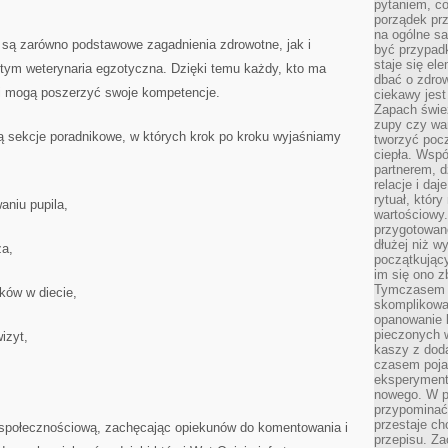
pytaniem, co 
porządek prze
na ogólne sa
 są zarówno podstawowe zagadnienia zdrowotne, jak i
być przypad
staje się el
tym weterynaria egzotyczna. Dzięki temu każdy, kto ma
dbać o zdrow
mi mogą poszerzyć swoje kompetencje.
ciekawy jest
Zapach śwież
zupy czy war
ą sekcje poradnikowe, w których krok po kroku wyjaśniamy
tworzyć poc
ciepła. Wsp
partnerem, d
relacje i da
rytuał, który
niu pupila,
wartościowy.
przygotowan
dłużej niż w
za,
początkując
im się ono z
Tymczasem w
ków w diecie,
skomplikowa
opanowanie k
pieczonych 
izyt,
kaszy z doda
czasem pojaw
eksperyment
nowego. W 
przypomina
przestaje ch
 społecznościową, zachęcając opiekunów do komentowania i
przepisu. Za