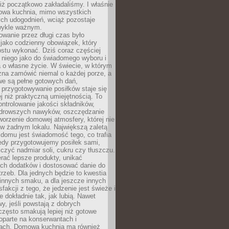
iż początkowo zakładaliśmy. I właśnie
owa kuchnia, mimo wszystkich
ch udogodnień, wciąż pozostaje
wykle ważnym.
wanie przez długi czas było
jako codzienny obowiązek, który
ostu wykonać. Dziś coraz częściej
 niego jako do świadomego wyboru i
 o własne życie. W świecie, w którym
żna zamówić niemal o każdej porze, a
we są pełne gotowych dań,
przygotowywanie posiłków staje się
 niż praktyczną umiejętnością. To
ntrolowanie jakości składników,
drowszych nawyków, oszczędzanie
tworzenie domowej atmosfery, której nie
 w żadnym lokalu. Największą zaletą
domu jest świadomość tego, co trafia
iedy przygotowujemy posiłek sami,
niczyć nadmiar soli, cukru czy tłuszczu.
rać lepsze produkty, unikać
ych dodatków i dostosować danie do
rzeb. Dla jednych będzie to kwestia
 innych smaku, a dla jeszcze innych
fakcji z tego, że jedzenie jest świeże i
 dokładnie tak, jak lubią. Nawet
wy, jeśli powstają z dobrych
często smakują lepiej niż gotowe
oparte na konserwantach i
ach. Domowa kuchnia ma również