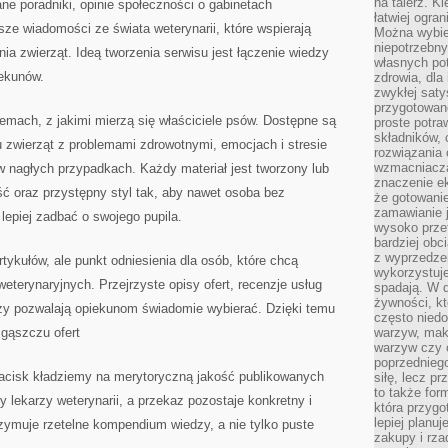
na talerz. K
ane poradniki, opinie społeczności o gabinetach
łatwiej ogra
sze wiadomości ze świata weterynarii, które wspierają
Można wybie
niepotrzebn
ia zwierząt. Ideą tworzenia serwisu jest łączenie wiedzy
własnych pot
iekunów.
zdrowia, dla
zwykłej satys
przygotowane
lemach, z jakimi mierzą się właściciele psów. Dostępne są
proste potra
składników, 
iu zwierząt z problemami zdrowotnymi, emocjach i stresie
rozwiązania 
wzmacniacz
w nagłych przypadkach. Każdy materiał jest tworzony lub
znaczenie e
ć oraz przystępny styl tak, aby nawet osoba bez
że gotowanie
zamawianie j
epiej zadbać o swojego pupila.
wysoko prze
bardziej obc
z wyprzedzen
artykułów, ale punkt odniesienia dla osób, które chcą
wykorzystuje
eterynaryjnych. Przejrzyste opisy ofert, recenzje usług
spadają. W 
żywności, k
rzy pozwalają opiekunom świadomie wybierać. Dzięki temu
często nied
 gąszczu ofert
warzyw, mak
warzyw czy o
poprzedniego
nacisk kładziemy na merytoryczną jakość publikowanych
siłę, lecz p
to także for
zy lekarzy weterynarii, a przekaz pozostaje konkretny i
która przygo
lepiej planuj
rzymuje rzetelne kompendium wiedzy, a nie tylko puste
zakupy i rz