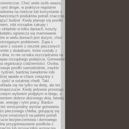
konomiczne. Choć wiele osób uważa,
 jest drogie, w praktyce regularne
edzenia na mieście lub korzystanie z
tworzonych produktów potrafi znacznie
iążyć budżet. Kiedy planuje się posiłki
iem, robi rozsądne zakupy i
 składniki w kilku daniach, koszty
dodatku ogranicza się marnowanie
tóre w wielu domach jest dużym, choć
ostrzeganym problemem. Zupa z
aron z sosem z resztek pieczonych
mlet z dodatkami, które zostały z
 dnia, to nie oznaka oszczędzania na
rzejaw rozsądnego podejścia. Gotowanie
ma organizacji codzienności. Osoba,
towuje posiłki samodzielnie, zwykle
e tydzień, bardziej świadomie robi
adziej wpada w chaos związany z
zjeść w ostatniej chwili. Taki
kłada się nie tylko na dietę, ale też
mopoczucie. Kiedy jedzenie przestaje
kowym wyborem podjętym w biegu, a
ementem dobrze ułożonego dnia, łatwiej
ie, energię i rytm pracy. Bardzo
 też emocjonalny wymiar gotowania.
o pieczonego chleba, gotującej się
zyw smażonych na patelni potrafi
zucie bezpieczeństwa i domowego
ólne przygotowywanie posiłków z
ziećmi lub przyjaciółmi wzmacnia