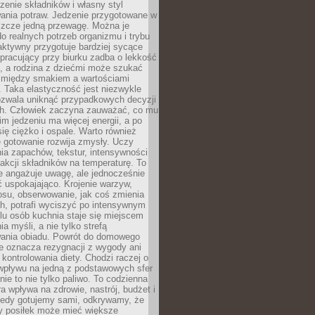
czenie składników i własny styl
ania potraw. Jedzenie przygotowane w
zcze jedną przewagę. Można je
 realnych potrzeb organizmu i trybu
aktywny przygotuje bardziej sycące
ś pracujący przy biurku zadba o lekkość
ć, a rodzina z dziećmi może szukać
między smakiem a wartościami
 Taka elastyczność jest niezwykle
ozwala uniknąć przypadkowych decyzji
h. Człowiek zaczyna zauważać, co mu
kim jedzeniu ma więcej energii, a po
się ciężko i ospale. Warto również
 gotowanie rozwija zmysły. Uczy
ia zapachów, tekstur, intensywności
eakcji składników na temperaturę. To
re angażuje uwagę, ale jednocześnie
 uspokajająco. Krojenie warzyw,
osu, obserwowanie, jak coś zmienia
ch, potrafi wyciszyć po intensywnym
elu osób kuchnia staje się miejscem
a myśli, a nie tylko strefą
ania obiadu. Powrót do domowego
e oznacza rezygnacji z wygody ani
kontrolowania diety. Chodzi raczej o
wpływu na jedną z podstawowych sfer
nie to nie tylko paliwo. To codzienna
ra wpływa na zdrowie, nastrój, budżet i
Kiedy gotujemy sami, odkrywamy, że
y posiłek może mieć większe