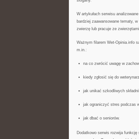
slogany.
W artykułach serwisu analizowane
bardziej zaawansowane tematy, w 
zwierzę lub pracuje ze zwierzęta
Ważnym filarem Wet-Opinia.info s
m.in.:
na co zwrócić uwagę w zachowa
kiedy zgłosić się do weterynar
jak unikać szkodliwych składni
jak ograniczyć stres podczas w
jak dbać o seniorów.
Dodatkowo serwis rozwija funkcję