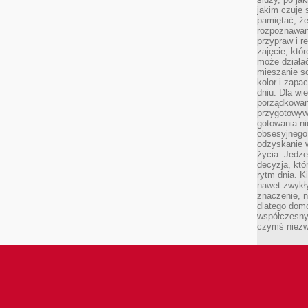
jakim czuje 
pamiętać, że
rozpoznawan
przypraw i r
zajęcie, któ
może działać
mieszanie s
kolor i zapa
dniu. Dla wi
porządkowani
przygotowyw
gotowania ni
obsesyjnego 
odzyskanie 
życia. Jedze
decyzja, któ
rytm dnia. 
nawet zwykł
znaczenie, n
dlatego dom
współczesny
czymś niez