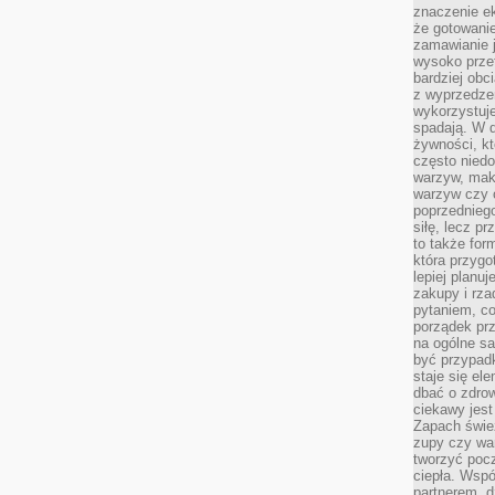
znaczenie e
że gotowanie
zamawianie j
wysoko prze
bardziej obc
z wyprzedzen
wykorzystuje
spadają. W 
żywności, k
często nied
warzyw, mak
warzyw czy o
poprzedniego
siłę, lecz p
to także for
która przygo
lepiej planuj
zakupy i rz
pytaniem, co 
porządek prze
na ogólne sa
być przypad
staje się el
dbać o zdrow
ciekawy jest
Zapach śwież
zupy czy war
tworzyć poc
ciepła. Wsp
partnerem, d