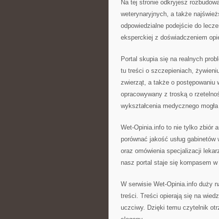
Na tej stronie odkryjesz rozbudow
weterynaryjnych, a także najśwież
odpowiedzialne podejście do leczen
eksperckiej z doświadczeniem op
Portal skupia się na realnych prob
tu treści o szczepieniach, żywien
zwierząt, a także o postępowaniu 
opracowywany z troską o rzetelnoś
wykształcenia medycznego mogła l
Wet-Opinia.info to nie tylko zbiór 
porównać jakość usług gabinetów w
oraz omówienia specjalizacji leka
nasz portal staje się kompasem w
W serwisie Wet-Opinia.info duży 
treści. Treści opierają się na wied
uczciwy. Dzięki temu czytelnik ot