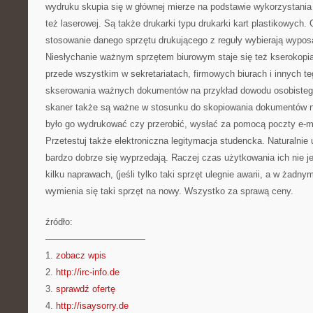
wydruku skupia się w głównej mierze na podstawie wykorzystania
też laserowej. Są także drukarki typu drukarki kart plastikowych.
stosowanie danego sprzętu drukującego z reguły wybierają wypos
Niesłychanie ważnym sprzętem biurowym staje się też kserokopia
przede wszystkim w sekretariatach, firmowych biurach i innych te
skserowania ważnych dokumentów na przykład dowodu osobistego
skaner także są ważne w stosunku do skopiowania dokumentów n
było go wydrukować czy przerobić, wysłać za pomocą poczty e-ma
Przetestuj także elektroniczna legitymacja studencka. Naturalnie
bardzo dobrze się wyprzedają. Raczej czas użytkowania ich nie je
kilku naprawach, (jeśli tylko taki sprzęt ulegnie awarii, a w żadn
wymienia się taki sprzęt na nowy. Wszystko za sprawą ceny.
źródło:
———————————
1.
zobacz wpis
2.
http://irc-info.de
3.
sprawdź ofertę
4.
http://isaysorry.de