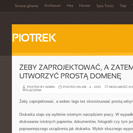
Archiwum
Hey
Hunter
Tagi
Strona główna
Spis Treści
PIOTREK
ŻEBY ZAPROJEKTOWAĆ, A ZATE
UTWORZYĆ PROSTĄ DOMENĘ
POSTED BY ADMIN
POSTED ON SIE - 4 - 2025
MOŻLIWOŚĆ K
WYŁĄCZONA
Żeby zaprojektować, a wobec tego też skonstruować prostą witry
Drukarka staje się wybitnie istotnym narzędziem pracy. W wypadk
drukowanie istotnych papierów, dokumentów, fotografii czy tym 
poprawniejszego urządzenia jak drukarka. Wybór słusznego wypo