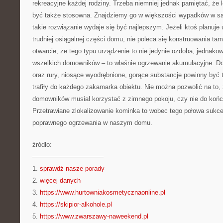
rekreacyjne każdej rodziny. Trzeba niemniej jednak pamiętać, że 
być także stosowna. Znajdziemy go w większości wypadków w 
takie rozwiązanie wydaje się być najlepszym. Jeżeli ktoś planuje 
trudniej osiągalnej części domu, nie poleca się konstruowania ta
otwarcie, że tego typu urządzenie to nie jedynie ozdoba, jednakow
wszelkich domowników – to właśnie ogrzewanie akumulacyjne. Do
oraz rury, niosące wyodrębnione, gorące substancje powinny być
trafiły do każdego zakamarka obiektu. Nie można pozwolić na to,
domowników musiał korzystać z zimnego pokoju, czy nie do końca 
Przetrawiane zlokalizowanie kominka to wobec tego połowa sukc
poprawnego ogrzewania w naszym domu.
źródło:
———————————
1.
sprawdź nasze porady
2.
więcej danych
3.
https://www.hurtowniakosmetycznaonline.pl
4.
https://skipior-alkohole.pl
5.
https://www.zwarszawy-naweekend.pl