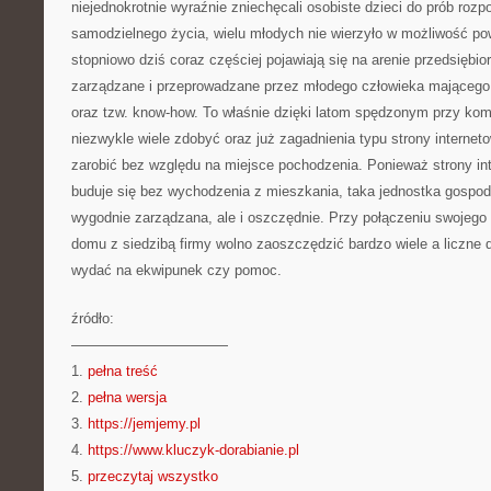
niejednokrotnie wyraźnie zniechęcali osobiste dzieci do prób roz
samodzielnego życia, wielu młodych nie wierzyło w możliwość po
stopniowo dziś coraz częściej pojawiają się na arenie przedsiębi
zarządzane i przeprowadzane przez młodego człowieka mającego 
oraz tzw. know-how. To właśnie dzięki latom spędzonym przy kom
niezwykle wiele zdobyć oraz już zagadnienia typu strony internet
zarobić bez względu na miejsce pochodzenia. Ponieważ strony i
buduje się bez wychodzenia z mieszkania, taka jednostka gospod
wygodnie zarządzana, ale i oszczędnie. Przy połączeniu swojeg
domu z siedzibą firmy wolno zaoszczędzić bardzo wiele a liczne d
wydać na ekwipunek czy pomoc.
źródło:
———————————
1.
pełna treść
2.
pełna wersja
3.
https://jemjemy.pl
4.
https://www.kluczyk-dorabianie.pl
5.
przeczytaj wszystko