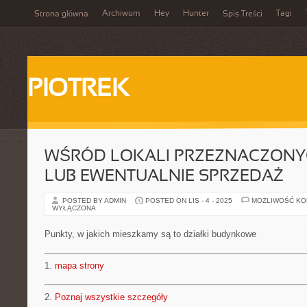
Archiwum
Hey
Hunter
Tagi
Strona główna
Spis Treści
PIOTREK
WŚRÓD LOKALI PRZEZNACZONY
LUB EWENTUALNIE SPRZEDAŻ
POSTED BY ADMIN
POSTED ON LIS - 4 - 2025
MOŻLIWOŚĆ K
WYŁĄCZONA
Punkty, w jakich mieszkamy są to działki budynkowe
1.
mapa strony
2.
Poznaj wszystkie szczegóły