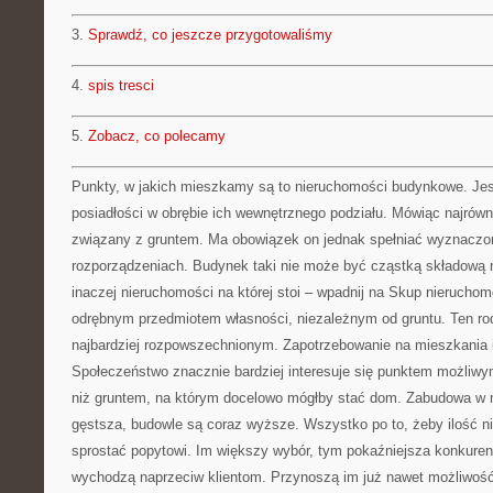
3.
Sprawdź, co jeszcze przygotowaliśmy
4.
spis tresci
5.
Zobacz, co polecamy
Punkty, w jakich mieszkamy są to nieruchomości budynkowe. Jest
posiadłości w obrębie ich wewnętrznego podziału. Mówiąc najrówni
związany z gruntem. Ma obowiązek on jednak spełniać wyznaczo
rozporządzeniach. Budynek taki nie może być cząstką składową 
inaczej nieruchomości na której stoi – wpadnij na Skup nierucho
odrębnym przedmiotem własności, niezależnym od gruntu. Ten rod
najbardziej rozpowszechnionym. Zapotrzebowanie na mieszkania 
Społeczeństwo znacznie bardziej interesuje się punktem możliwy
niż gruntem, na którym docelowo mógłby stać dom. Zabudowa w m
gęstsza, budowle są coraz wyższe. Wszystko po to, żeby ilość n
sprostać popytowi. Im większy wybór, tym pokaźniejsza konkuren
wychodzą naprzeciw klientom. Przynoszą im już nawet możliwość 