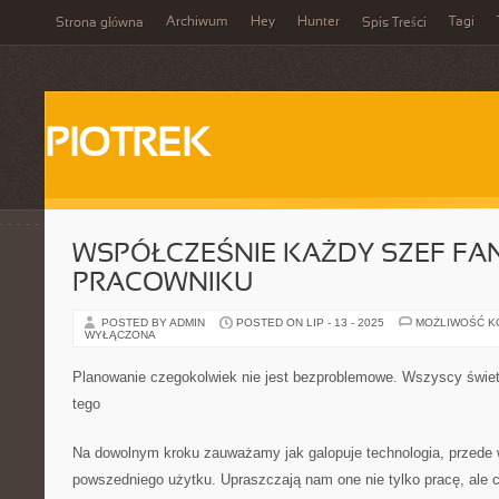
Archiwum
Hey
Hunter
Tagi
Strona główna
Spis Treści
PIOTREK
WSPÓŁCZEŚNIE KAŻDY SZEF FAN
PRACOWNIKU
POSTED BY ADMIN
POSTED ON LIP - 13 - 2025
MOŻLIWOŚĆ 
WYŁĄCZONA
Planowanie czegokolwiek nie jest bezproblemowe. Wszyscy świet
tego
Na dowolnym kroku zauważamy jak galopuje technologia, przede 
powszedniego użytku. Upraszczają nam one nie tylko pracę, ale 