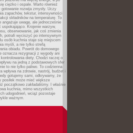
się ciężko i ospale. Warto również
 gotowanie rozwija zmysły. Uczy
ia zapachów, tekstur, intensywności
eakcji składników na temperaturę. To
re angażuje uwagę, ale jednocześnie
 uspokajająco. Krojenie warzyw,
osu, obserwowanie, jak coś zmienia
ch, potrafi wyciszyć po intensywnym
elu osób kuchnia staje się miejscem
a myśli, a nie tylko strefą
ania obiadu. Powrót do domowego
e oznacza rezygnacji z wygody ani
kontrolowania diety. Chodzi raczej o
wpływu na jedną z podstawowych sfer
nie to nie tylko paliwo. To codzienna
ra wpływa na zdrowie, nastrój, budżet i
Kiedy gotujemy sami, odkrywamy, że
y posiłek może mieć większe
iż początkowo zakładaliśmy. I właśnie
owa kuchnia, mimo wszystkich
ch udogodnień, wciąż pozostaje
wykle ważnym.