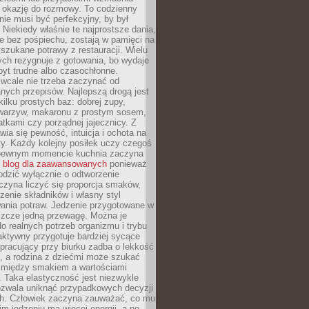
je okazję do rozmowy. To codzienny
 nie musi być perfekcyjny, by był
 Niekiedy właśnie te najprostsze dania,
e bez pośpiechu, zostają w pamięci na
yszukane potrawy z restauracji. Wielu
ych rezygnuje z gotowania, bo wydaje
byt trudne albo czasochłonne.
cale nie trzeba zaczynać od
nych przepisów. Najlepszą drogą jest
ilku prostych baz: dobrej zupy,
warzyw, makaronu z prostym sosem,
tkami czy porządnej jajecznicy. Z
ia się pewność, intuicja i ochota na
y. Każdy kolejny posiłek uczy czegoś
pewnym momencie kuchnia zaczyna
ć
blog dla zaawansowanych
ponieważ
odzić wyłącznie o odtworzenie
czyna liczyć się proporcja smaków,
czenie składników i własny styl
ania potraw. Jedzenie przygotowane w
zcze jedną przewagę. Można je
 realnych potrzeb organizmu i trybu
aktywny przygotuje bardziej sycące
ś pracujący przy biurku zadba o lekkość
ć, a rodzina z dziećmi może szukać
między smakiem a wartościami
 Taka elastyczność jest niezwykle
ozwala uniknąć przypadkowych decyzji
h. Człowiek zaczyna zauważać, co mu
kim jedzeniu ma więcej energii, a po