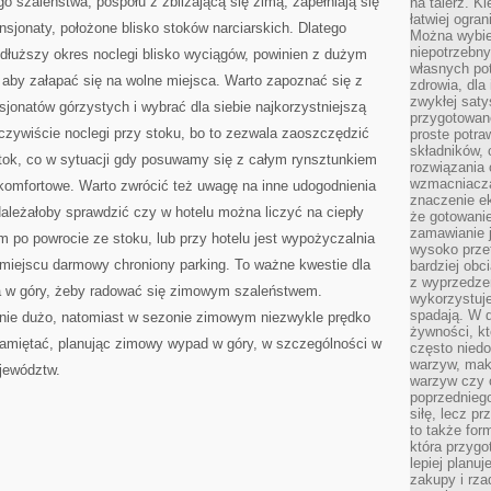
o szaleństwa, pospołu z zbliżającą się zimą, zapełniają się
na talerz. K
łatwiej ogra
nsjonaty, położone blisko stoków narciarskich. Dlatego
Można wybie
niepotrzebn
dłuższy okres noclegi blisko wyciągów, powinien z dużym
własnych pot
 aby załapać się na wolne miejsca. Warto zapoznać się z
zdrowia, dla
zwykłej satys
nsjonatów górzystych i wybrać dla siebie najkorzystniejszą
przygotowane
czywiście noclegi przy stoku, bo to zezwala zaoszczędzić
proste potra
składników, 
tok, co w sytuacji gdy posuwamy się z całym rynsztunkiem
rozwiązania 
wzmacniacz
 komfortowe. Warto zwrócić też uwagę na inne udogodnienia
znaczenie e
 Należałoby sprawdzić czy w hotelu można liczyć na ciepły
że gotowanie
zamawianie j
 po powrocie ze stoku, lub przy hotelu jest wypożyczalnia
wysoko prze
a miejscu darmowy chroniony parking. To ważne kwestie dla
bardziej obc
z wyprzedzen
a w góry, żeby radować się zimowym szaleństwem.
wykorzystuje
spadają. W 
nie dużo, natomiast w sezonie zimowym niezwykle prędko
żywności, k
 pamiętać, planując zimowy wypad w góry, w szczególności w
często nied
warzyw, mak
ojewództw.
warzyw czy o
poprzedniego
siłę, lecz p
to także for
która przygo
lepiej planuj
zakupy i rz