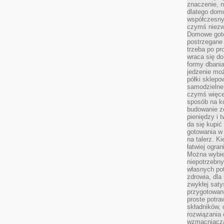
znaczenie, n
dlatego dom
współczesny
czymś niez
Domowe goto
postrzegane 
trzeba po pr
wraca się do
formy dbania
jedzenie mo
półki sklepo
samodzielne 
czymś więcej
sposób na ko
budowanie z
pieniędzy i 
da się kupić
gotowania w 
na talerz. K
łatwiej ogra
Można wybie
niepotrzebn
własnych pot
zdrowia, dla
zwykłej satys
przygotowane
proste potra
składników, 
rozwiązania 
wzmacniacz