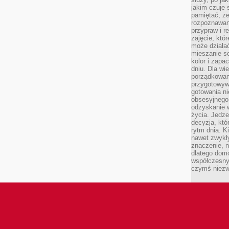
jakim czuje 
pamiętać, że
rozpoznawan
przypraw i r
zajęcie, któ
może działać
mieszanie s
kolor i zapa
dniu. Dla wi
porządkowani
przygotowyw
gotowania ni
obsesyjnego 
odzyskanie 
życia. Jedze
decyzja, któ
rytm dnia. 
nawet zwykł
znaczenie, n
dlatego dom
współczesny
czymś niez