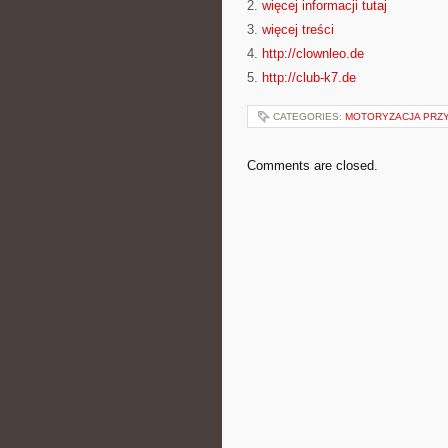
2.
więcej informacji tutaj
3.
więcej treści
4.
http://clownleo.de
5.
http://club-k7.de
CATEGORIES:
MOTORYZACJA PRZ
Comments are closed.