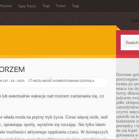
Hunter
Tagi
Trzeci
Tagi
Spis Treści
SUB
MORZEM
Domowe goto
postrzegane 
WAKACJE
LIP - 19 - 2025
MOŻLIWOŚĆ KOMENTOWANIA
ZOSTAŁA
trzeba po pr
NAD
MORZEM
wraca się do
formy dbania
op lub ewentualnie wakacje nad morzem zastanawia się, co
jedzenie mo
półki sklepo
samodzielne 
czymś więcej
sposób na ko
 włada moda na prężny tryb życia. Coraz więcej osób, woli
budowanie z
 uprawiając sporty, wyraźnie się ruszając. Nie tylko latem
pieniędzy i 
da się kupić
wiele możliwości aktywnego spędzania czasu. W dzisiejszych
gotowania w 