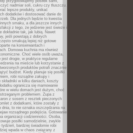
iedy przygotowujemy posiłek sami,
niczyć nadmiar soli, cukru czy tłuszczu.
rać lepsze produkty, unikać
ych dodatków i dostosować danie do
rzeb. Dla jednych będzie to kwestia
 innych smaku, a dla jeszcze innych
fakcji z tego, że jedzenie jest świeże i
 dokładnie tak, jak lubią. Nawet
wy, jeśli powstają z dobrych
często smakują lepiej niż gotowe
oparte na konserwantach i
ach. Domowa kuchnia ma również
konomiczne. Choć wiele osób uważa,
 jest drogie, w praktyce regularne
edzenia na mieście lub korzystanie z
tworzonych produktów potrafi znacznie
iążyć budżet. Kiedy planuje się posiłki
iem, robi rozsądne zakupy i
 składniki w kilku daniach, koszty
dodatku ogranicza się marnowanie
tóre w wielu domach jest dużym, choć
ostrzeganym problemem. Zupa z
aron z sosem z resztek pieczonych
mlet z dodatkami, które zostały z
 dnia, to nie oznaka oszczędzania na
rzejaw rozsądnego podejścia. Gotowanie
ma organizacji codzienności. Osoba,
towuje posiłki samodzielnie, zwykle
e tydzień, bardziej świadomie robi
adziej wpada w chaos związany z