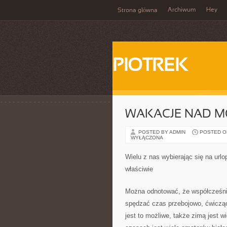
Archiwum
Hey
Strona główna
PIOTREK
WAKACJE NAD 
POSTED BY ADMIN
POSTED ON 
WYŁĄCZONA
Wielu z nas wybierając się na url
właściwie
Można odnotować, że współcześnie
spędzać czas przebojowo, ćwicząc,
jest to możliwe, także zimą jest 