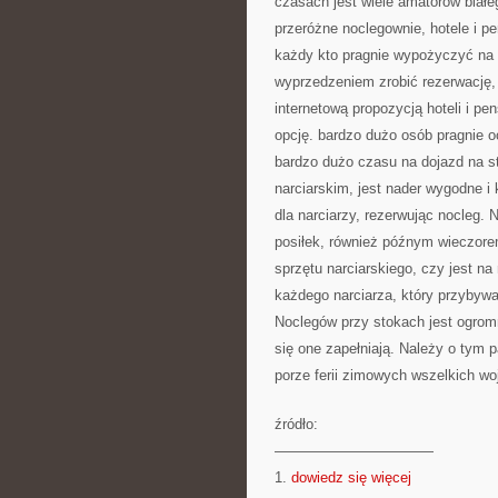
czasach jest wiele amatorów białeg
przeróżne noclegownie, hotele i pe
każdy kto pragnie wypożyczyć na 
wyprzedzeniem zrobić rezerwację,
internetową propozycją hoteli i pe
opcję. bardzo dużo osób pragnie o
bardzo dużo czasu na dojazd na s
narciarskim, jest nader wygodne i
dla narciarzy, rezerwując nocleg.
posiłek, również późnym wieczorem
sprzętu narciarskiego, czy jest n
każdego narciarza, który przybyw
Noclegów przy stokach jest ogrom
się one zapełniają. Należy o tym
porze ferii zimowych wszelkich w
źródło:
———————————
1.
dowiedz się więcej