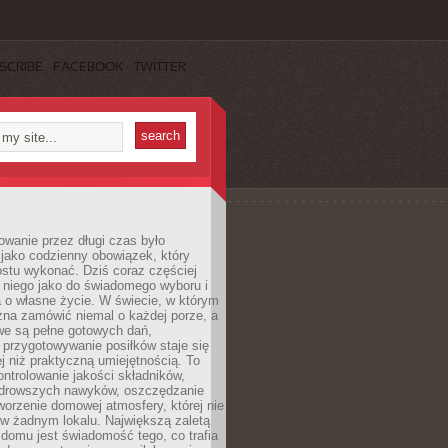
SCRIBE
FACEBOOK
TWITTER
wanie przez długi czas było
jako codzienny obowiązek, który
ostu wykonać. Dziś coraz częściej
 niego jako do świadomego wyboru i
 o własne życie. W świecie, w którym
żna zamówić niemal o każdej porze, a
we są pełne gotowych dań,
przygotowywanie posiłków staje się
 niż praktyczną umiejętnością. To
ntrolowanie jakości składników,
drowszych nawyków, oszczędzanie
tworzenie domowej atmosfery, której nie
 w żadnym lokalu. Największą zaletą
domu jest świadomość tego, co trafia