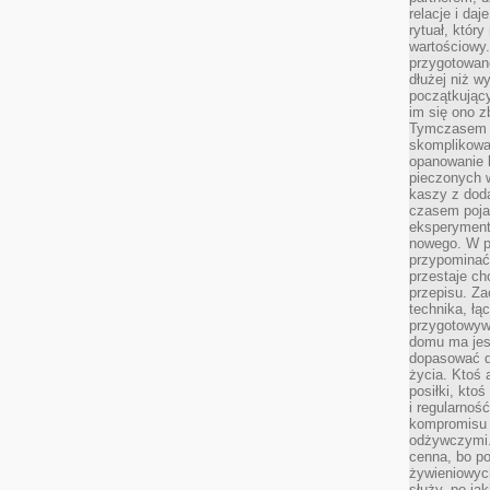
relacje i da
rytuał, który
wartościowy.
przygotowan
dłużej niż w
początkując
im się ono z
Tymczasem w
skomplikowa
opanowanie k
pieczonych 
kaszy z doda
czasem pojaw
eksperyment
nowego. W 
przypomina
przestaje ch
przepisu. Za
technika, łą
przygotowyw
domu ma jes
dopasować do
życia. Ktoś 
posiłki, kto
i regularnoś
kompromisu 
odżywczymi.
cenna, bo p
żywieniowyc
służy, po ja