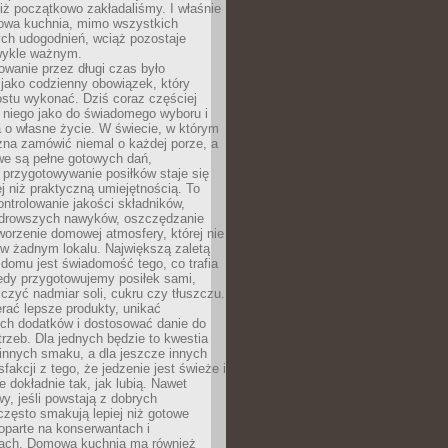
iż początkowo zakładaliśmy. I właśnie
owa kuchnia, mimo wszystkich
ch udogodnień, wciąż pozostaje
wykle ważnym.
wanie przez długi czas było
jako codzienny obowiązek, który
ostu wykonać. Dziś coraz częściej
 niego jako do świadomego wyboru i
 o własne życie. W świecie, w którym
żna zamówić niemal o każdej porze, a
we są pełne gotowych dań,
przygotowywanie posiłków staje się
 niż praktyczną umiejętnością. To
ntrolowanie jakości składników,
drowszych nawyków, oszczędzanie
tworzenie domowej atmosfery, której nie
 w żadnym lokalu. Największą zaletą
domu jest świadomość tego, co trafia
iedy przygotowujemy posiłek sami,
niczyć nadmiar soli, cukru czy tłuszczu.
rać lepsze produkty, unikać
ych dodatków i dostosować danie do
rzeb. Dla jednych będzie to kwestia
 innych smaku, a dla jeszcze innych
fakcji z tego, że jedzenie jest świeże i
 dokładnie tak, jak lubią. Nawet
wy, jeśli powstają z dobrych
często smakują lepiej niż gotowe
oparte na konserwantach i
ach. Domowa kuchnia ma również