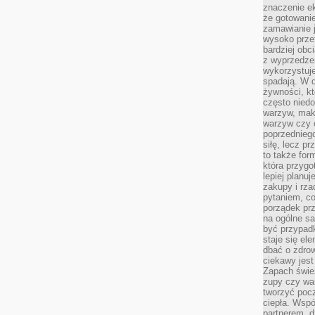
znaczenie e
że gotowanie
zamawianie j
wysoko prze
bardziej obc
z wyprzedzen
wykorzystuje
spadają. W 
żywności, k
często nied
warzyw, mak
warzyw czy o
poprzedniego
siłę, lecz p
to także for
która przygo
lepiej planuj
zakupy i rz
pytaniem, co 
porządek prze
na ogólne sa
być przypad
staje się el
dbać o zdrow
ciekawy jest
Zapach śwież
zupy czy war
tworzyć poc
ciepła. Wsp
partnerem, d