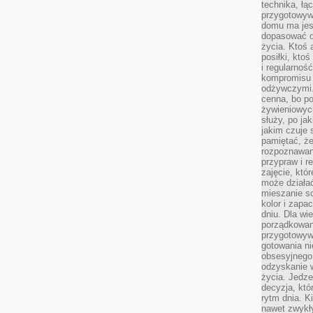
technika, łą
przygotowyw
domu ma jes
dopasować do
życia. Ktoś 
posiłki, kto
i regularnoś
kompromisu 
odżywczymi.
cenna, bo p
żywieniowyc
służy, po ja
jakim czuje 
pamiętać, że
rozpoznawan
przypraw i r
zajęcie, któ
może działać
mieszanie s
kolor i zapa
dniu. Dla wi
porządkowani
przygotowyw
gotowania ni
obsesyjnego 
odzyskanie 
życia. Jedze
decyzja, któ
rytm dnia. 
nawet zwykł