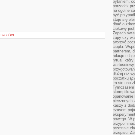
pytaniem, co 
porządek prze
na ogólne sa
być przypad
staje się el
dbać o zdrow
ciekawy jest
Zapach śwież
YSZŁOŚCI
zupy czy war
tworzyć poc
ciepła. Wsp
partnerem, d
relacje i da
rytuał, który
wartościowy.
przygotowan
dłużej niż w
początkując
im się ono z
Tymczasem w
skomplikowa
opanowanie k
pieczonych 
kaszy z doda
czasem pojaw
eksperyment
nowego. W 
przypomina
przestaje ch
przepisu. Za