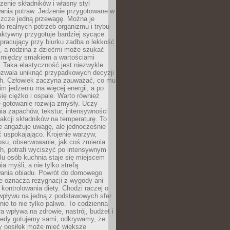
czenie składników i własny styl
ania potraw. Jedzenie przygotowane w
zcze jedną przewagę. Można je
 realnych potrzeb organizmu i trybu
aktywny przygotuje bardziej sycące
ś pracujący przy biurku zadba o lekkość
ć, a rodzina z dziećmi może szukać
między smakiem a wartościami
 Taka elastyczność jest niezwykle
ozwala uniknąć przypadkowych decyzji
h. Człowiek zaczyna zauważać, co mu
kim jedzeniu ma więcej energii, a po
się ciężko i ospale. Warto również
 gotowanie rozwija zmysły. Uczy
ia zapachów, tekstur, intensywności
eakcji składników na temperaturę. To
re angażuje uwagę, ale jednocześnie
 uspokajająco. Krojenie warzyw,
osu, obserwowanie, jak coś zmienia
ch, potrafi wyciszyć po intensywnym
elu osób kuchnia staje się miejscem
a myśli, a nie tylko strefą
ania obiadu. Powrót do domowego
e oznacza rezygnacji z wygody ani
kontrolowania diety. Chodzi raczej o
wpływu na jedną z podstawowych sfer
nie to nie tylko paliwo. To codzienna
ra wpływa na zdrowie, nastrój, budżet i
Kiedy gotujemy sami, odkrywamy, że
y posiłek może mieć większe