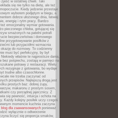
zjeść w ostatniej chwili. Taki
kłada się nie tylko na dietę, ale też
mopoczucie. Kiedy jedzenie przestaje
kowym wyborem podjętym w biegu, a
ementem dobrze ułożonego dnia, łatwiej
ie, energię i rytm pracy. Bardzo
 też emocjonalny wymiar gotowania.
o pieczonego chleba, gotującej się
zyw smażonych na patelni potrafi
zucie bezpieczeństwa i domowego
ólne przygotowywanie posiłków z
ziećmi lub przyjaciółmi wzmacnia
je okazję do rozmowy. To codzienny
 nie musi być perfekcyjny, by był
 Niekiedy właśnie te najprostsze dania,
e bez pośpiechu, zostają w pamięci na
yszukane potrawy z restauracji. Wielu
ych rezygnuje z gotowania, bo wydaje
byt trudne albo czasochłonne.
cale nie trzeba zaczynać od
nych przepisów. Najlepszą drogą jest
ilku prostych baz: dobrej zupy,
warzyw, makaronu z prostym sosem,
tkami czy porządnej jajecznicy. Z
ia się pewność, intuicja i ochota na
y. Każdy kolejny posiłek uczy czegoś
pewnym momencie kuchnia zaczyna
ć
blog dla zaawansowanych
ponieważ
odzić wyłącznie o odtworzenie
czyna liczyć się proporcja smaków,