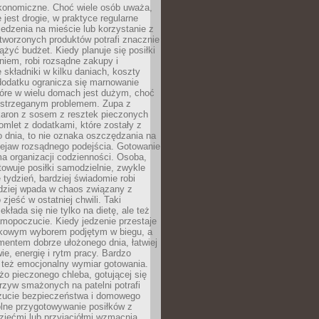
konomiczne. Choć wiele osób uważa,
 jest drogie, w praktyce regularne
edzenia na mieście lub korzystanie z
tworzonych produktów potrafi znacznie
iążyć budżet. Kiedy planuje się posiłki
iem, robi rozsądne zakupy i
 składniki w kilku daniach, koszty
dodatku ogranicza się marnowanie
tóre w wielu domach jest dużym, choć
ostrzeganym problemem. Zupa z
aron z sosem z resztek pieczonych
mlet z dodatkami, które zostały z
 dnia, to nie oznaka oszczędzania na
rzejaw rozsądnego podejścia. Gotowanie
ma organizacji codzienności. Osoba,
towuje posiłki samodzielnie, zwykle
e tydzień, bardziej świadomie robi
adziej wpada w chaos związany z
zjeść w ostatniej chwili. Taki
kłada się nie tylko na dietę, ale też
mopoczucie. Kiedy jedzenie przestaje
kowym wyborem podjętym w biegu, a
ementem dobrze ułożonego dnia, łatwiej
ie, energię i rytm pracy. Bardzo
 też emocjonalny wymiar gotowania.
o pieczonego chleba, gotującej się
zyw smażonych na patelni potrafi
zucie bezpieczeństwa i domowego
ólne przygotowywanie posiłków z
ziećmi lub przyjaciółmi wzmacnia