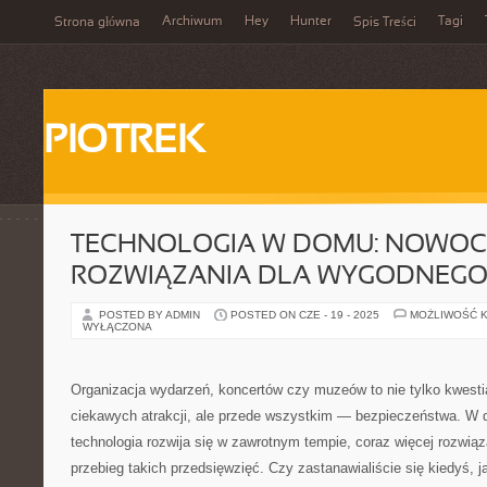
Archiwum
Hey
Hunter
Tagi
Strona główna
Spis Treści
PIOTREK
TECHNOLOGIA W DOMU: NOWOC
ROZWIĄZANIA DLA WYGODNEGO 
POSTED BY ADMIN
POSTED ON CZE - 19 - 2025
MOŻLIWOŚĆ 
WYŁĄCZONA
Organizacja wydarzeń, koncertów czy muzeów to nie tylko kwestia
ciekawych atrakcji, ale przede wszystkim — bezpieczeństwa. W d
technologia rozwija się w zawrotnym tempie, coraz więcej rozwi
przebieg takich przedsięwzięć. Czy zastanawialiście się kiedyś, 