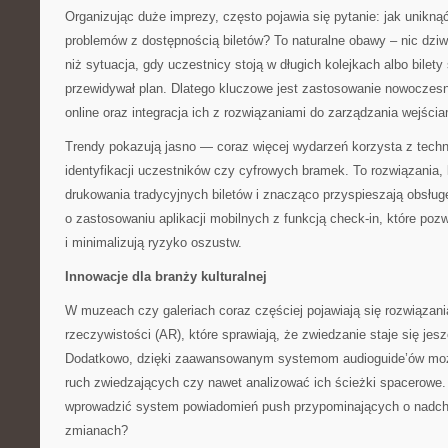
Organizując duże imprezy, często pojawia się pytanie: jak unikną
problemów z dostępnością biletów? To naturalne obawy – nic dzi
niż sytuacja, gdy uczestnicy stoją w długich kolejkach albo bilety
przewidywał plan. Dlatego kluczowe jest zastosowanie nowocze
online oraz integracja ich z rozwiązaniami do zarządzania wejści
Trendy pokazują jasno — coraz więcej wydarzeń korzysta z techn
identyfikacji uczestników czy cyfrowych bramek. To rozwiązania, 
drukowania tradycyjnych biletów i znacząco przyspieszają obsług
o zastosowaniu aplikacji mobilnych z funkcją check-in, które poz
i minimalizują ryzyko oszustw.
Innowacje dla branży kulturalnej
W muzeach czy galeriach coraz częściej pojawiają się rozwiązani
rzeczywistości (AR), które sprawiają, że zwiedzanie staje się jes
Dodatkowo, dzięki zaawansowanym systemom audioguide’ów możn
ruch zwiedzających czy nawet analizować ich ścieżki spacerowe. 
wprowadzić system powiadomień push przypominających o nadch
zmianach?