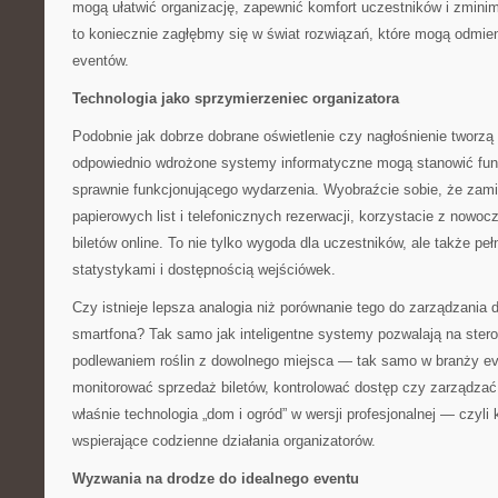
mogą ułatwić organizację, zapewnić komfort uczestników i zminim
to koniecznie zagłębmy się w świat rozwiązań, które mogą odmie
eventów.
Technologia jako sprzymierzeniec organizatora
Podobnie jak dobrze dobrane oświetlenie czy nagłośnienie tworzą
odpowiednio wdrożone systemy informatyczne mogą stanowić fun
sprawnie funkcjonującego wydarzenia. Wyobraźcie sobie, że zami
papierowych list i telefonicznych rezerwacji, korzystacie z nowo
biletów online. To nie tylko wygoda dla uczestników, ale także pe
statystykami i dostępnością wejściówek.
Czy istnieje lepsza analogia niż porównanie tego do zarządzani
smartfona? Tak samo jak inteligentne systemy pozwalają na ster
podlewaniem roślin z dowolnego miejsca — tak samo w branży e
monitorować sprzedaż biletów, kontrolować dostęp czy zarządzać
właśnie technologia „dom i ogród” w wersji profesjonalnej — czyl
wspierające codzienne działania organizatorów.
Wyzwania na drodze do idealnego eventu