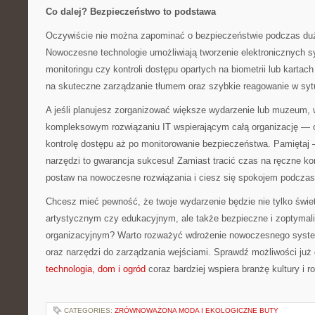
Co dalej? Bezpieczeństwo to podstawa
Oczywiście nie można zapominać o bezpieczeństwie podczas d
Nowoczesne technologie umożliwiają tworzenie elektronicznych
monitoringu czy kontroli dostępu opartych na biometrii lub karta
na skuteczne zarządzanie tłumem oraz szybkie reagowanie w syt
A jeśli planujesz zorganizować większe wydarzenie lub muzeum,
kompleksowym rozwiązaniu IT wspierającym całą organizację — o
kontrolę dostępu aż po monitorowanie bezpieczeństwa. Pamiętaj 
narzędzi to gwarancja sukcesu! Zamiast tracić czas na ręczne kon
postaw na nowoczesne rozwiązania i ciesz się spokojem podczas
Chcesz mieć pewność, że twoje wydarzenie będzie nie tylko świ
artystycznym czy edukacyjnym, ale także bezpieczne i zoptyma
organizacyjnym? Warto rozważyć wdrożenie nowoczesnego system
oraz narzędzi do zarządzania wejściami. Sprawdź możliwości już
technologia, dom i ogród
coraz bardziej wspiera branżę kultury i r
CATEGORIES:
ZRÓWNOWAŻONA MODA I EKOLOGICZNE BUTY