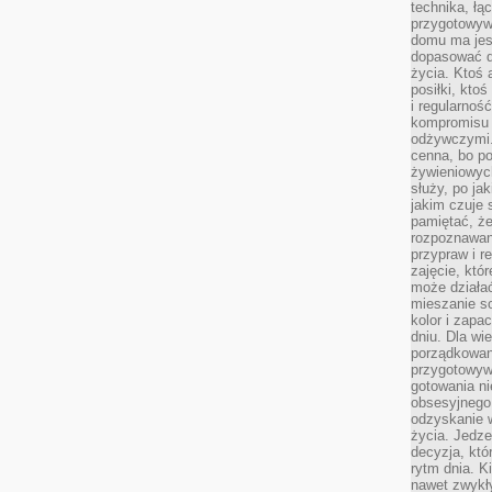
technika, łą
przygotowyw
domu ma jes
dopasować do
życia. Ktoś 
posiłki, kto
i regularnoś
kompromisu 
odżywczymi.
cenna, bo p
żywieniowyc
służy, po ja
jakim czuje 
pamiętać, że
rozpoznawan
przypraw i r
zajęcie, któ
może działać
mieszanie s
kolor i zapa
dniu. Dla wi
porządkowani
przygotowyw
gotowania ni
obsesyjnego 
odzyskanie 
życia. Jedze
decyzja, któ
rytm dnia. 
nawet zwykł