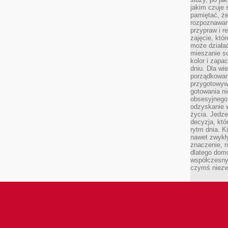
jakim czuje 
pamiętać, że
rozpoznawan
przypraw i r
zajęcie, któ
może działać
mieszanie s
kolor i zapa
dniu. Dla wi
porządkowani
przygotowyw
gotowania ni
obsesyjnego 
odzyskanie 
życia. Jedze
decyzja, któ
rytm dnia. 
nawet zwykł
znaczenie, n
dlatego dom
współczesny
czymś niez