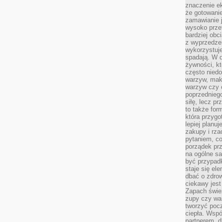
znaczenie e
że gotowanie
zamawianie j
wysoko prze
bardziej obc
z wyprzedzen
wykorzystuje
spadają. W 
żywności, k
często nied
warzyw, mak
warzyw czy o
poprzedniego
siłę, lecz p
to także for
która przygo
lepiej planuj
zakupy i rz
pytaniem, co 
porządek prze
na ogólne sa
być przypad
staje się el
dbać o zdrow
ciekawy jest
Zapach śwież
zupy czy war
tworzyć poc
ciepła. Wsp
partnerem, d