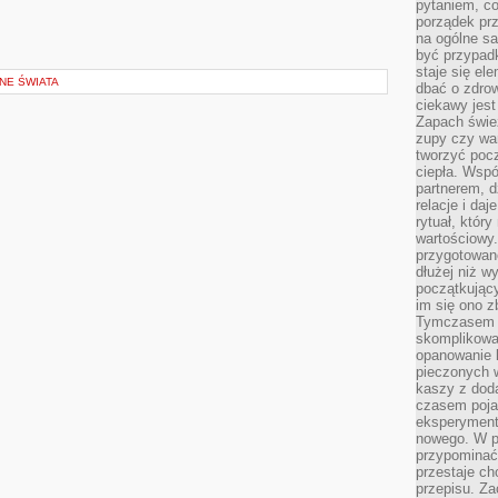
pytaniem, co 
porządek prze
na ogólne sa
być przypad
staje się el
NE ŚWIATA
dbać o zdrow
ciekawy jest
Zapach śwież
zupy czy war
tworzyć poc
ciepła. Wsp
partnerem, d
relacje i da
rytuał, który
wartościowy.
przygotowan
dłużej niż w
początkując
im się ono z
Tymczasem w
skomplikowa
opanowanie k
pieczonych 
kaszy z doda
czasem pojaw
eksperyment
nowego. W 
przypomina
przestaje ch
przepisu. Za