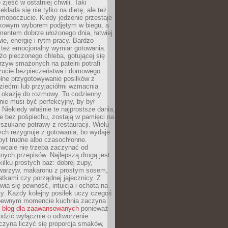
zjeść w ostatniej chwili. Taki
kłada się nie tylko na dietę, ale też
mopoczucie. Kiedy jedzenie przestaje
kowym wyborem podjętym w biegu, a
ementem dobrze ułożonego dnia, łatwiej
ie, energię i rytm pracy. Bardzo
 też emocjonalny wymiar gotowania.
o pieczonego chleba, gotującej się
zyw smażonych na patelni potrafi
zucie bezpieczeństwa i domowego
ólne przygotowywanie posiłków z
ziećmi lub przyjaciółmi wzmacnia
je okazję do rozmowy. To codzienny
 nie musi być perfekcyjny, by był
 Niekiedy właśnie te najprostsze dania,
e bez pośpiechu, zostają w pamięci na
yszukane potrawy z restauracji. Wielu
ych rezygnuje z gotowania, bo wydaje
byt trudne albo czasochłonne.
cale nie trzeba zaczynać od
nych przepisów. Najlepszą drogą jest
ilku prostych baz: dobrej zupy,
warzyw, makaronu z prostym sosem,
tkami czy porządnej jajecznicy. Z
ia się pewność, intuicja i ochota na
y. Każdy kolejny posiłek uczy czegoś
pewnym momencie kuchnia zaczyna
ć
blog dla zaawansowanych
ponieważ
odzić wyłącznie o odtworzenie
czyna liczyć się proporcja smaków,