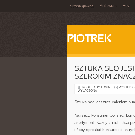
Archiwum
Hey
Strona główna
PIOTREK
SZTUKA SEO JEST
SZEROKIM ZNAC
POSTED BY ADMIN
POSTED ON 
WYŁĄCZONA
Sztuka seo jest zrozumieniem o 
Na rzecz konsumentów sieci komó
asortyment. Każdy z nich chce prz
i żeby sprostać konkurencji na ryn