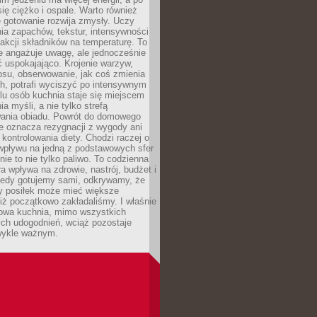
się ciężko i ospale. Warto również
 gotowanie rozwija zmysły. Uczy
ia zapachów, tekstur, intensywności
eakcji składników na temperaturę. To
re angażuje uwagę, ale jednocześnie
 uspokajająco. Krojenie warzyw,
osu, obserwowanie, jak coś zmienia
ch, potrafi wyciszyć po intensywnym
elu osób kuchnia staje się miejscem
a myśli, a nie tylko strefą
ania obiadu. Powrót do domowego
e oznacza rezygnacji z wygody ani
kontrolowania diety. Chodzi raczej o
wpływu na jedną z podstawowych sfer
nie to nie tylko paliwo. To codzienna
ra wpływa na zdrowie, nastrój, budżet i
Kiedy gotujemy sami, odkrywamy, że
y posiłek może mieć większe
iż początkowo zakładaliśmy. I właśnie
owa kuchnia, mimo wszystkich
ch udogodnień, wciąż pozostaje
wykle ważnym.