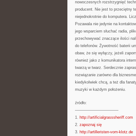
nowoczesnych rozstrzygnięć techno
producent. Nie jest to przeciętny 
niejednokrotnie do komputera. Liczb
Pozawala nie jedynie na kontaktow
jego wsparciem słuchać radia, pli
przechowywać znaczące ilości nale
do telefonów. Żywotność baterii um
obaw, że się wyłączy, jeżeli zapo
również jako z komunikatora inte
twarzą w twarz. Serdecznie zapra
rozwiązanie zarówno dla biznesme
kiedykolwiek chcą, a też dla fana
muzyki w każdym położeniu.
źródło:
———————————
1.
http://artificialgrasssheriff.com
2.
zapoznaj się
3.
http://artilleristen-vom-klotz.de