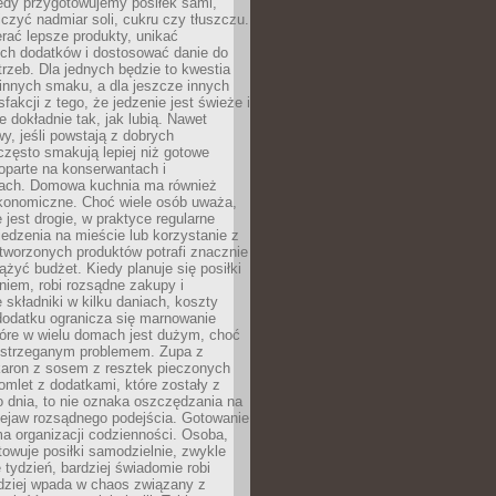
iedy przygotowujemy posiłek sami,
niczyć nadmiar soli, cukru czy tłuszczu.
rać lepsze produkty, unikać
ych dodatków i dostosować danie do
rzeb. Dla jednych będzie to kwestia
 innych smaku, a dla jeszcze innych
fakcji z tego, że jedzenie jest świeże i
 dokładnie tak, jak lubią. Nawet
wy, jeśli powstają z dobrych
często smakują lepiej niż gotowe
oparte na konserwantach i
ach. Domowa kuchnia ma również
konomiczne. Choć wiele osób uważa,
 jest drogie, w praktyce regularne
edzenia na mieście lub korzystanie z
tworzonych produktów potrafi znacznie
iążyć budżet. Kiedy planuje się posiłki
iem, robi rozsądne zakupy i
 składniki w kilku daniach, koszty
dodatku ogranicza się marnowanie
tóre w wielu domach jest dużym, choć
ostrzeganym problemem. Zupa z
aron z sosem z resztek pieczonych
mlet z dodatkami, które zostały z
 dnia, to nie oznaka oszczędzania na
rzejaw rozsądnego podejścia. Gotowanie
ma organizacji codzienności. Osoba,
towuje posiłki samodzielnie, zwykle
e tydzień, bardziej świadomie robi
adziej wpada w chaos związany z