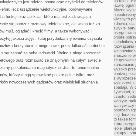
na talerz. K
logicznych jest telefon iphone oraz czyściki do telefonów
łatwiej ogra
telefon, lecz urządzenie wielofunkcyjne, porównywane
Można wybie
niepotrzebn
a funkcji oraz aplikacji, które ma jest zadziwiająca.
własnych pot
zdrowia, dla
anie się poprzez rozmowy telefoniczne, ale wolno też za
zwykłej satys
ków mp3, oglądać i kręcić filmy, a także wykonywać i
przygotowane
proste potra
żytej jakości zdjęć. Tutaj przydadzą się również czyściki
składników, 
ożliwia korzystanie z niego nawet przez kilkanaście dni bez
rozwiązania 
wzmacniacz
mnimy zabrać ze sobą ładowarki. Wolno z niego korzystać
znaczenie e
że gotowanie
rnetowego oraz rozmawiać ze znajomymi na całym świecie
zamawianie j
szamy po kalendarze magnetyczne. Jest to fenomenalne
wysoko prze
bardziej obc
nów, którzy mogą sprawdzać pocztę gdzie tylko, oraz
z wyprzedzen
tyków nowoczesnych gadżetów oraz wielbicieli słuchania
wykorzystuje
spadają. W 
żywności, k
często nied
warzyw, mak
warzyw czy o
poprzedniego
siłę, lecz p
to także for
która przygo
lepiej planuj
zakupy i rz