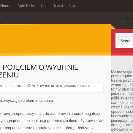
Hunter
Tagi
Trzeci
Tagi
Spis Treści
SUB
 POJĘCIEM O WYBITNIE
Domowe goto
ZENIU
postrzegane 
trzeba po pr
wraca się do
SZTUKA
LIP - 13 - 2025
MOŻLIWOŚĆ KOMENTOWANIA
ZOSTAŁA
formy dbania
SEO
JEST
jedzenie mo
POJĘCIEM
półki sklepo
O
nadzwyczaj szerokim znaczeniu
WYBITNIE
samodzielne 
SZEROKIM
czymś więcej
ZNACZENIU
sposób na ko
rkowych operatorzy mają do zaoferowania coraz bogatszy
budowanie z
pieniędzy i 
yciągnąć do siebie jak najogromniejsza ilość użytkowników
da się kupić
ku proponują coraz to atrakcyjniejszą ofertę. Jednym z
gotowania w 