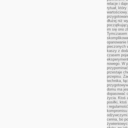
relacje i da
rytuał, który
wartościowy.
przygotowan
dłużej niż w
początkując
im się ono z
Tymczasem w
skomplikowa
opanowanie k
pieczonych 
kaszy z doda
czasem pojaw
eksperyment
nowego. W 
przypomina
przestaje ch
przepisu. Za
technika, łą
przygotowyw
domu ma jes
dopasować do
życia. Ktoś 
posiłki, kto
i regularnoś
kompromisu 
odżywczymi.
cenna, bo p
żywieniowyc
służy, po ja