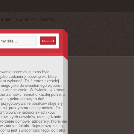
SCRIBE
FACEBOOK
TWITTER
wanie przez długi czas było
jako codzienny obowiązek, który
ostu wykonać. Dziś coraz częściej
 niego jako do świadomego wyboru i
 o własne życie. W świecie, w którym
żna zamówić niemal o każdej porze, a
we są pełne gotowych dań,
przygotowywanie posiłków staje się
 niż praktyczną umiejętnością. To
ntrolowanie jakości składników,
drowszych nawyków, oszczędzanie
tworzenie domowej atmosfery, której nie
 w żadnym lokalu. Największą zaletą
domu jest świadomość tego, co trafia