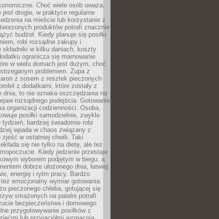
konomiczne. Choć wiele osób uważa,
 jest drogie, w praktyce regularne
edzenia na mieście lub korzystanie z
tworzonych produktów potrafi znacznie
iążyć budżet. Kiedy planuje się posiłki
iem, robi rozsądne zakupy i
 składniki w kilku daniach, koszty
dodatku ogranicza się marnowanie
tóre w wielu domach jest dużym, choć
ostrzeganym problemem. Zupa z
aron z sosem z resztek pieczonych
mlet z dodatkami, które zostały z
 dnia, to nie oznaka oszczędzania na
rzejaw rozsądnego podejścia. Gotowanie
ma organizacji codzienności. Osoba,
towuje posiłki samodzielnie, zwykle
e tydzień, bardziej świadomie robi
adziej wpada w chaos związany z
zjeść w ostatniej chwili. Taki
kłada się nie tylko na dietę, ale też
mopoczucie. Kiedy jedzenie przestaje
kowym wyborem podjętym w biegu, a
ementem dobrze ułożonego dnia, łatwiej
ie, energię i rytm pracy. Bardzo
 też emocjonalny wymiar gotowania.
o pieczonego chleba, gotującej się
zyw smażonych na patelni potrafi
zucie bezpieczeństwa i domowego
ólne przygotowywanie posiłków z
ziećmi lub przyjaciółmi wzmacnia