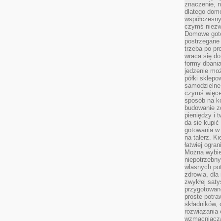
znaczenie, n
dlatego dom
współczesny
czymś niez
Domowe goto
postrzegane 
trzeba po pr
wraca się do
formy dbania
jedzenie mo
półki sklepo
samodzielne 
czymś więcej
sposób na ko
budowanie z
pieniędzy i 
da się kupić
gotowania w 
na talerz. K
łatwiej ogra
Można wybie
niepotrzebn
własnych pot
zdrowia, dla
zwykłej satys
przygotowane
proste potra
składników, 
rozwiązania 
wzmacniacz