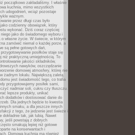
iż początkowo zakładaliśmy. I właśnie
owa kuchnia, mimo wszystkich
ch udogodnień, wciąż pozostaje
wykle ważnym.
wanie przez długi czas było
jako codzienny obowiązek, który
ostu wykonać. Dziś coraz częściej
 niego jako do świadomego wyboru i
 o własne życie. W świecie, w którym
żna zamówić niemal o każdej porze, a
we są pełne gotowych dań,
przygotowywanie posiłków staje się
 niż praktyczną umiejętnością. To
ntrolowanie jakości składników,
drowszych nawyków, oszczędzanie
tworzenie domowej atmosfery, której nie
 w żadnym lokalu. Największą zaletą
domu jest świadomość tego, co trafia
iedy przygotowujemy posiłek sami,
niczyć nadmiar soli, cukru czy tłuszczu.
rać lepsze produkty, unikać
ych dodatków i dostosować danie do
rzeb. Dla jednych będzie to kwestia
 innych smaku, a dla jeszcze innych
fakcji z tego, że jedzenie jest świeże i
 dokładnie tak, jak lubią. Nawet
wy, jeśli powstają z dobrych
często smakują lepiej niż gotowe
oparte na konserwantach i
ach. Domowa kuchnia ma również