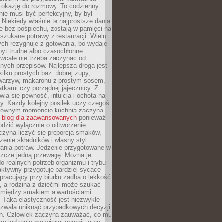
je okazję do rozmowy. To codzienny
 nie musi być perfekcyjny, by był
 Niekiedy właśnie te najprostsze dania,
e bez pośpiechu, zostają w pamięci na
yszukane potrawy z restauracji. Wielu
ych rezygnuje z gotowania, bo wydaje
byt trudne albo czasochłonne.
cale nie trzeba zaczynać od
nych przepisów. Najlepszą drogą jest
ilku prostych baz: dobrej zupy,
warzyw, makaronu z prostym sosem,
tkami czy porządnej jajecznicy. Z
ia się pewność, intuicja i ochota na
y. Każdy kolejny posiłek uczy czegoś
pewnym momencie kuchnia zaczyna
ć
blog dla zaawansowanych
ponieważ
odzić wyłącznie o odtworzenie
czyna liczyć się proporcja smaków,
czenie składników i własny styl
ania potraw. Jedzenie przygotowane w
zcze jedną przewagę. Można je
 realnych potrzeb organizmu i trybu
aktywny przygotuje bardziej sycące
ś pracujący przy biurku zadba o lekkość
ć, a rodzina z dziećmi może szukać
między smakiem a wartościami
 Taka elastyczność jest niezwykle
ozwala uniknąć przypadkowych decyzji
h. Człowiek zaczyna zauważać, co mu
kim jedzeniu ma więcej energii, a po