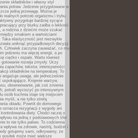
czenie składników i własny styl
ania potraw. Jedzenie przygotowane w
zcze jedną przewagę. Można je
 realnych potrzeb organizmu i trybu
aktywny przygotuje bardziej sycące
ś pracujący przy biurku zadba o lekkość
ć, a rodzina z dziećmi może szukać
między smakiem a wartościami
 Taka elastyczność jest niezwykle
ozwala uniknąć przypadkowych decyzji
h. Człowiek zaczyna zauważać, co mu
kim jedzeniu ma więcej energii, a po
się ciężko i ospale. Warto również
 gotowanie rozwija zmysły. Uczy
ia zapachów, tekstur, intensywności
eakcji składników na temperaturę. To
re angażuje uwagę, ale jednocześnie
 uspokajająco. Krojenie warzyw,
osu, obserwowanie, jak coś zmienia
ch, potrafi wyciszyć po intensywnym
elu osób kuchnia staje się miejscem
a myśli, a nie tylko strefą
ania obiadu. Powrót do domowego
e oznacza rezygnacji z wygody ani
kontrolowania diety. Chodzi raczej o
wpływu na jedną z podstawowych sfer
nie to nie tylko paliwo. To codzienna
ra wpływa na zdrowie, nastrój, budżet i
Kiedy gotujemy sami, odkrywamy, że
y posiłek może mieć większe