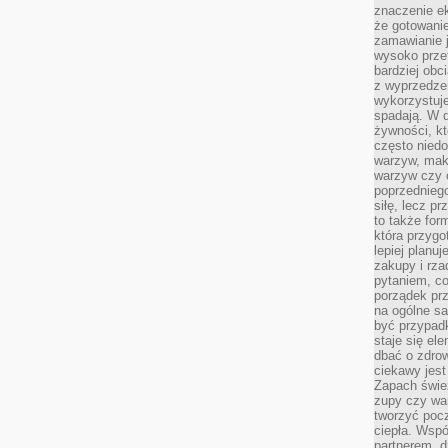
znaczenie e
że gotowanie
zamawianie j
wysoko prze
bardziej obc
z wyprzedzen
wykorzystuje
spadają. W 
żywności, k
często nied
warzyw, mak
warzyw czy o
poprzedniego
siłę, lecz p
to także for
która przygo
lepiej planuj
zakupy i rz
pytaniem, co 
porządek prze
na ogólne sa
być przypad
staje się el
dbać o zdrow
ciekawy jest
Zapach śwież
zupy czy war
tworzyć poc
ciepła. Wsp
partnerem, d