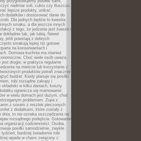
iedy przygotowujemy posiłek sami,
niczyć nadmiar soli, cukru czy tłuszczu.
rać lepsze produkty, unikać
ych dodatków i dostosować danie do
rzeb. Dla jednych będzie to kwestia
 innych smaku, a dla jeszcze innych
fakcji z tego, że jedzenie jest świeże i
 dokładnie tak, jak lubią. Nawet
wy, jeśli powstają z dobrych
często smakują lepiej niż gotowe
oparte na konserwantach i
ach. Domowa kuchnia ma również
konomiczne. Choć wiele osób uważa,
 jest drogie, w praktyce regularne
edzenia na mieście lub korzystanie z
tworzonych produktów potrafi znacznie
iążyć budżet. Kiedy planuje się posiłki
iem, robi rozsądne zakupy i
 składniki w kilku daniach, koszty
dodatku ogranicza się marnowanie
tóre w wielu domach jest dużym, choć
ostrzeganym problemem. Zupa z
aron z sosem z resztek pieczonych
mlet z dodatkami, które zostały z
 dnia, to nie oznaka oszczędzania na
rzejaw rozsądnego podejścia. Gotowanie
ma organizacji codzienności. Osoba,
towuje posiłki samodzielnie, zwykle
e tydzień, bardziej świadomie robi
adziej wpada w chaos związany z