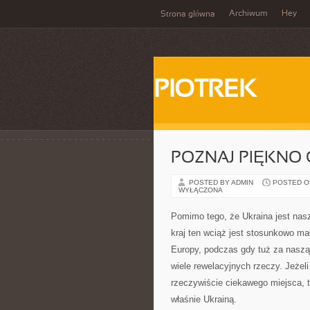
Archiwum
Hey
Strona główna
PIOTREK
POZNAJ PIĘKNO
POSTED BY ADMIN
POSTED ON 
WYŁĄCZONA
Pomimo tego, że Ukraina jest nas
kraj ten wciąż jest stosunkowo ma
Europy, podczas gdy tuż za naszą
wiele rewelacyjnych rzeczy. Jeżel
rzeczywiście ciekawego miejsca, t
właśnie Ukrainą.