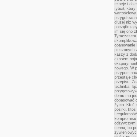
relacje i da
rytuał, który
wartościowy.
przygotowan
dłużej niż w
początkując
im się ono z
Tymczasem w
skomplikowa
opanowanie k
pieczonych 
kaszy z doda
czasem pojaw
eksperyment
nowego. W 
przypomina
przestaje ch
przepisu. Za
technika, łą
przygotowyw
domu ma jes
dopasować do
życia. Ktoś 
posiłki, kto
i regularnoś
kompromisu 
odżywczymi.
cenna, bo p
żywieniowyc
służy, po ja