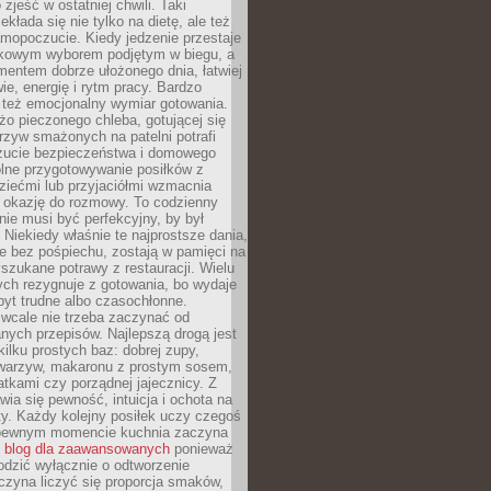
zjeść w ostatniej chwili. Taki
kłada się nie tylko na dietę, ale też
mopoczucie. Kiedy jedzenie przestaje
kowym wyborem podjętym w biegu, a
ementem dobrze ułożonego dnia, łatwiej
ie, energię i rytm pracy. Bardzo
 też emocjonalny wymiar gotowania.
o pieczonego chleba, gotującej się
zyw smażonych na patelni potrafi
zucie bezpieczeństwa i domowego
ólne przygotowywanie posiłków z
ziećmi lub przyjaciółmi wzmacnia
je okazję do rozmowy. To codzienny
 nie musi być perfekcyjny, by był
 Niekiedy właśnie te najprostsze dania,
e bez pośpiechu, zostają w pamięci na
yszukane potrawy z restauracji. Wielu
ych rezygnuje z gotowania, bo wydaje
byt trudne albo czasochłonne.
cale nie trzeba zaczynać od
nych przepisów. Najlepszą drogą jest
ilku prostych baz: dobrej zupy,
warzyw, makaronu z prostym sosem,
tkami czy porządnej jajecznicy. Z
ia się pewność, intuicja i ochota na
y. Każdy kolejny posiłek uczy czegoś
pewnym momencie kuchnia zaczyna
ć
blog dla zaawansowanych
ponieważ
odzić wyłącznie o odtworzenie
czyna liczyć się proporcja smaków,