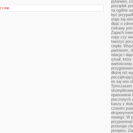
pytaniem, co 
porządek prze
CYJNE
na ogólne sa
być przypad
staje się el
dbać o zdrow
ciekawy jest
Zapach śwież
zupy czy war
tworzyć poc
ciepła. Wsp
partnerem, d
relacje i da
rytuał, który
wartościowy.
przygotowan
dłużej niż w
początkując
im się ono z
Tymczasem w
skomplikowa
opanowanie k
pieczonych 
kaszy z doda
czasem pojaw
eksperyment
nowego. W 
przypomina
przestaje ch
przepisu. Za