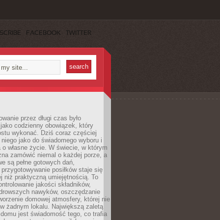
SCRIBE
FACEBOOK
TWITTER
wanie przez długi czas było
jako codzienny obowiązek, który
ostu wykonać. Dziś coraz częściej
 niego jako do świadomego wyboru i
 o własne życie. W świecie, w którym
żna zamówić niemal o każdej porze, a
we są pełne gotowych dań,
przygotowywanie posiłków staje się
 niż praktyczną umiejętnością. To
ntrolowanie jakości składników,
drowszych nawyków, oszczędzanie
tworzenie domowej atmosfery, której nie
 w żadnym lokalu. Największą zaletą
domu jest świadomość tego, co trafia