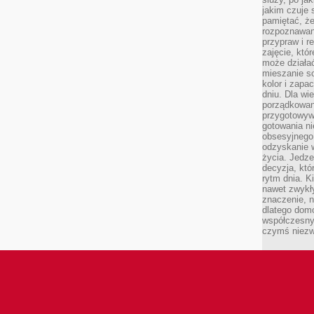
jakim czuje 
pamiętać, że
rozpoznawan
przypraw i r
zajęcie, któ
może działać
mieszanie s
kolor i zapa
dniu. Dla wi
porządkowani
przygotowyw
gotowania ni
obsesyjnego 
odzyskanie 
życia. Jedze
decyzja, któ
rytm dnia. 
nawet zwykł
znaczenie, n
dlatego dom
współczesny
czymś niez