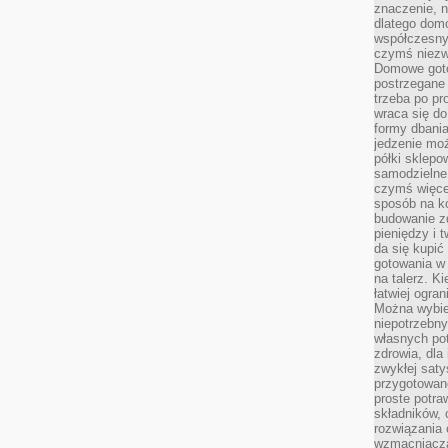
znaczenie, n
dlatego dom
współczesny
czymś niez
Domowe goto
postrzegane 
trzeba po pr
wraca się do
formy dbania
jedzenie mo
półki sklepo
samodzielne 
czymś więcej
sposób na ko
budowanie z
pieniędzy i 
da się kupić
gotowania w 
na talerz. K
łatwiej ogra
Można wybie
niepotrzebn
własnych pot
zdrowia, dla
zwykłej satys
przygotowane
proste potra
składników, 
rozwiązania 
wzmacniacz