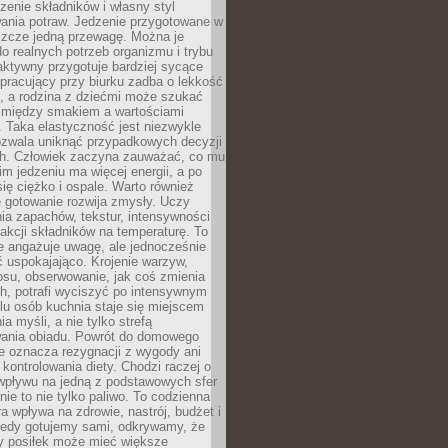
czenie składników i własny styl
ania potraw. Jedzenie przygotowane w
zcze jedną przewagę. Można je
 realnych potrzeb organizmu i trybu
aktywny przygotuje bardziej sycące
ś pracujący przy biurku zadba o lekkość
ć, a rodzina z dziećmi może szukać
między smakiem a wartościami
 Taka elastyczność jest niezwykle
ozwala uniknąć przypadkowych decyzji
h. Człowiek zaczyna zauważać, co mu
kim jedzeniu ma więcej energii, a po
się ciężko i ospale. Warto również
 gotowanie rozwija zmysły. Uczy
ia zapachów, tekstur, intensywności
eakcji składników na temperaturę. To
re angażuje uwagę, ale jednocześnie
 uspokajająco. Krojenie warzyw,
osu, obserwowanie, jak coś zmienia
ch, potrafi wyciszyć po intensywnym
elu osób kuchnia staje się miejscem
a myśli, a nie tylko strefą
ania obiadu. Powrót do domowego
e oznacza rezygnacji z wygody ani
kontrolowania diety. Chodzi raczej o
wpływu na jedną z podstawowych sfer
nie to nie tylko paliwo. To codzienna
ra wpływa na zdrowie, nastrój, budżet i
Kiedy gotujemy sami, odkrywamy, że
y posiłek może mieć większe