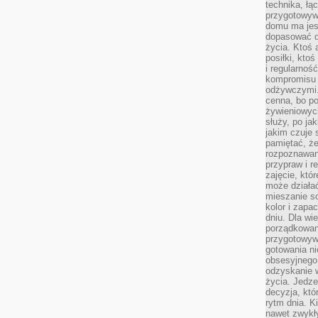
technika, łą
przygotowyw
domu ma jes
dopasować do
życia. Ktoś 
posiłki, kto
i regularnoś
kompromisu 
odżywczymi.
cenna, bo p
żywieniowyc
służy, po ja
jakim czuje 
pamiętać, że
rozpoznawan
przypraw i r
zajęcie, któ
może działać
mieszanie s
kolor i zapa
dniu. Dla wi
porządkowani
przygotowyw
gotowania ni
obsesyjnego 
odzyskanie 
życia. Jedze
decyzja, któ
rytm dnia. 
nawet zwykł