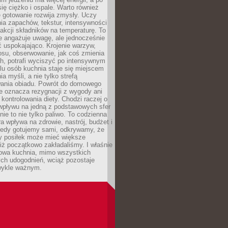
się ciężko i ospale. Warto również
 gotowanie rozwija zmysły. Uczy
ia zapachów, tekstur, intensywności
eakcji składników na temperaturę. To
re angażuje uwagę, ale jednocześnie
 uspokajająco. Krojenie warzyw,
osu, obserwowanie, jak coś zmienia
ch, potrafi wyciszyć po intensywnym
elu osób kuchnia staje się miejscem
a myśli, a nie tylko strefą
ania obiadu. Powrót do domowego
e oznacza rezygnacji z wygody ani
kontrolowania diety. Chodzi raczej o
wpływu na jedną z podstawowych sfer
nie to nie tylko paliwo. To codzienna
ra wpływa na zdrowie, nastrój, budżet i
Kiedy gotujemy sami, odkrywamy, że
y posiłek może mieć większe
iż początkowo zakładaliśmy. I właśnie
owa kuchnia, mimo wszystkich
ch udogodnień, wciąż pozostaje
wykle ważnym.