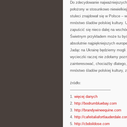
Do zdecydowanie najważniejszych m
położony w stosunkowo niewielkiej 
stuleci znajdował się w Polsce –
mnóstwo śladów polskiej kultury. 
zapuścić się nieco dalej na wsch
Świetnym przykładem może tu być c
absolutnie najpiękniejszych europej
Jadąc na Ukrainę będziemy mogli z
wycieczki raczej nie zdołamy pozna
zainteresować, chociażby dlatego
mnóstwo śladów polskiej kultury, z
źródło:
———————————
1.
więcej danych
2.
http://bodrumbluebay.com
3.
http://brandywineequine.com
4.
http://cafeitaliafortlauderdale.c
5.
http://cbdoildose.com