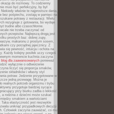
je okazję do rozmowy. To codzienny
 nie musi być perfekcyjny, by był
 Niekiedy właśnie te najprostsze dania,
e bez pośpiechu, zostają w pamięci na
yszukane potrawy z restauracji. Wielu
ych rezygnuje z gotowania, bo wydaje
byt trudne albo czasochłonne.
cale nie trzeba zaczynać od
nych przepisów. Najlepszą drogą jest
ilku prostych baz: dobrej zupy,
warzyw, makaronu z prostym sosem,
tkami czy porządnej jajecznicy. Z
ia się pewność, intuicja i ochota na
y. Każdy kolejny posiłek uczy czegoś
pewnym momencie kuchnia zaczyna
ć
blog dla zaawansowanych
ponieważ
odzić wyłącznie o odtworzenie
czyna liczyć się proporcja smaków,
czenie składników i własny styl
ania potraw. Jedzenie przygotowane w
zcze jedną przewagę. Można je
 realnych potrzeb organizmu i trybu
aktywny przygotuje bardziej sycące
ś pracujący przy biurku zadba o lekkość
ć, a rodzina z dziećmi może szukać
między smakiem a wartościami
 Taka elastyczność jest niezwykle
ozwala uniknąć przypadkowych decyzji
h. Człowiek zaczyna zauważać, co mu
kim jedzeniu ma więcej energii, a po