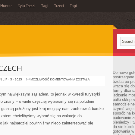
Hunter
Tagi
Trzeci
Tagi
Spis Treści
SUB
 CZECH
Domowe goto
postrzegane 
POZNAJ
LIP - 5 - 2025
MOŻLIWOŚĆ KOMENTOWANIA
ZOSTAŁA
trzeba po pr
PIĘKNO
wraca się do
CZECH
formy dbania
zym największym sąsiadem, to jednak w kwestii turystyki
jedzenie mo
półki sklepo
ło znany – o wiele częściej wybieramy się na południe
samodzielne 
 granicą położony jest kraj mogący nam zaoferować bardzo
czymś więcej
sposób na ko
i zatem chcielibyśmy wybrać się na wakacje do
budowanie z
pieniędzy i 
o jak najbardziej powinniśmy nieco zainteresować się
da się kupić
gotowania w 