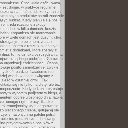
konomiczne. Choć wiele osób uważa,
 jest drogie, w praktyce regularne
edzenia na mieście lub korzystanie z
tworzonych produktów potrafi znacznie
iążyć budżet. Kiedy planuje się posiłki
iem, robi rozsądne zakupy i
 składniki w kilku daniach, koszty
dodatku ogranicza się marnowanie
tóre w wielu domach jest dużym, choć
ostrzeganym problemem. Zupa z
aron z sosem z resztek pieczonych
mlet z dodatkami, które zostały z
 dnia, to nie oznaka oszczędzania na
rzejaw rozsądnego podejścia. Gotowanie
ma organizacji codzienności. Osoba,
towuje posiłki samodzielnie, zwykle
e tydzień, bardziej świadomie robi
adziej wpada w chaos związany z
zjeść w ostatniej chwili. Taki
kłada się nie tylko na dietę, ale też
mopoczucie. Kiedy jedzenie przestaje
kowym wyborem podjętym w biegu, a
ementem dobrze ułożonego dnia, łatwiej
ie, energię i rytm pracy. Bardzo
 też emocjonalny wymiar gotowania.
o pieczonego chleba, gotującej się
zyw smażonych na patelni potrafi
zucie bezpieczeństwa i domowego
ólne przygotowywanie posiłków z
ziećmi lub przyjaciółmi wzmacnia