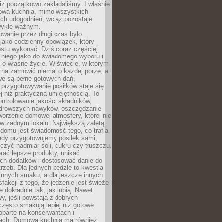
iż początkowo zakładaliśmy. I właśnie
owa kuchnia, mimo wszystkich
ch udogodnień, wciąż pozostaje
wykle ważnym.
wanie przez długi czas było
jako codzienny obowiązek, który
ostu wykonać. Dziś coraz częściej
 niego jako do świadomego wyboru i
 o własne życie. W świecie, w którym
żna zamówić niemal o każdej porze, a
we są pełne gotowych dań,
przygotowywanie posiłków staje się
 niż praktyczną umiejętnością. To
ntrolowanie jakości składników,
drowszych nawyków, oszczędzanie
tworzenie domowej atmosfery, której nie
 w żadnym lokalu. Największą zaletą
domu jest świadomość tego, co trafia
iedy przygotowujemy posiłek sami,
niczyć nadmiar soli, cukru czy tłuszczu.
rać lepsze produkty, unikać
ych dodatków i dostosować danie do
rzeb. Dla jednych będzie to kwestia
 innych smaku, a dla jeszcze innych
fakcji z tego, że jedzenie jest świeże i
 dokładnie tak, jak lubią. Nawet
wy, jeśli powstają z dobrych
często smakują lepiej niż gotowe
oparte na konserwantach i
ach. Domowa kuchnia ma również