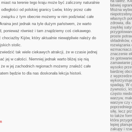
na talerz. K
iast na terenie tego kraju może być zaliczony naturalnie
łatwiej ogra
odległości od polskiej granicy Lwów, który przez całe
Można wybie
niepotrzebn
 w związku z tym obecnie możemy w nim podziwiać całe
własnych pot
zdrowia, dla
Ukraina jest jednak na tyle dużym państwem, że warto
zwykłej satys
ód, ponieważ również i tam znajdziemy coś ciekawego.
przygotowane
proste potra
hociażby Kijów, który aktualnie niewątpliwie należy do
składników, 
skich stolic.
rozwiązania 
wzmacniacz
wiedzić tak wiele ciekawych atrakcji, że w czasie jednej
znaczenie e
że gotowanie
ć jej w całości. Niemniej jednak warto bliżej się nią
zamawianie j
, że w jej zachodnich regionach możemy znaleźć całe
wysoko prze
bardziej obc
atem będzie to dla nas doskonała lekcja historii.
z wyprzedzen
wykorzystuje
spadają. W 
żywności, k
często nied
warzyw, mak
warzyw czy o
poprzedniego
siłę, lecz p
to także for
która przygo
om
lepiej planuj
zakupy i rz