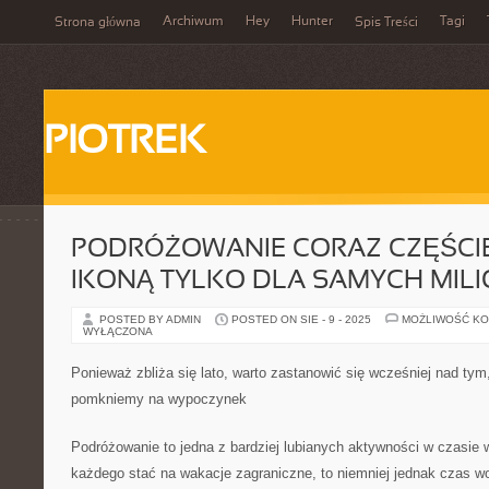
Archiwum
Hey
Hunter
Tagi
Strona główna
Spis Treści
PIOTREK
PODRÓŻOWANIE CORAZ CZĘŚCIEJ 
IKONĄ TYLKO DLA SAMYCH MIL
POSTED BY ADMIN
POSTED ON SIE - 9 - 2025
MOŻLIWOŚĆ K
WYŁĄCZONA
Ponieważ zbliża się lato, warto zastanowić się wcześniej nad ty
pomkniemy na wypoczynek
Podróżowanie to jedna z bardziej lubianych aktywności w czasie 
każdego stać na wakacje zagraniczne, to niemniej jednak czas wo