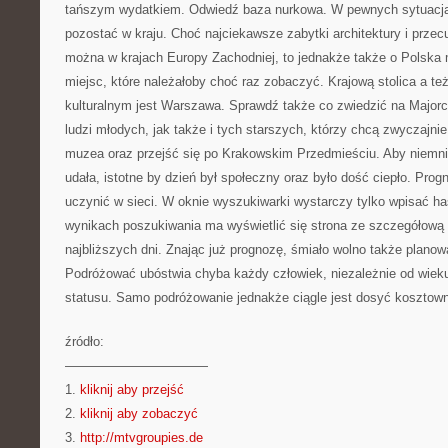
tańszym wydatkiem. Odwiedź baza nurkowa. W pewnych sytuacja
pozostać w kraju. Choć najciekawsze zabytki architektury i prze
można w krajach Europy Zachodniej, to jednakże także o Polska 
miejsc, które należałoby choć raz zobaczyć. Krajową stolica a te
kulturalnym jest Warszawa. Sprawdź także co zwiedzić na Major
ludzi młodych, jak także i tych starszych, którzy chcą zwyczajni
muzea oraz przejść się po Krakowskim Przedmieściu. Aby niemni
udała, istotne by dzień był społeczny oraz było dość ciepło. Pro
uczynić w sieci. W oknie wyszukiwarki wystarczy tylko wpisać h
wynikach poszukiwania ma wyświetlić się strona ze szczegółową 
najbliższych dni. Znając już prognozę, śmiało wolno także planow
Podróżować ubóstwia chyba każdy człowiek, niezależnie od wieku
statusu. Samo podróżowanie jednakże ciągle jest dosyć kosztow
źródło:
———————————
1.
kliknij aby przejść
2.
kliknij aby zobaczyć
3.
http://mtvgroupies.de