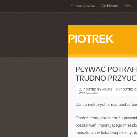
Archiwum
Hey
Strona główna
PIOTREK
PŁYWAĆ POTRAFI 
TRUDNO PRZYUC
POSTED BY ADMIN
POSTED ON
WYŁĄCZONA
Dla co niektórych z nas postać 
Oprócz ceny oraz metrażu powinn
poszukiwań imponującego mieszkan
mieszkania w hałaśliwej okolicy, 