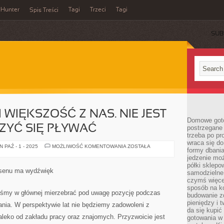
Hunter
Tagi
Trzeci
Tagi
Spis Treści
SUB
WIĘKSZOŚĆ Z NAS. NIE JEST
Domowe goto
ZYĆ SIĘ PŁYWAĆ
postrzegane 
trzeba po pr
wraca się do
PŁYWAĆ
 PAŹ - 1 - 2025
MOŻLIWOŚĆ KOMENTOWANIA
ZOSTAŁA
formy dbania
POTRAFI
WIĘKSZOŚĆ
jedzenie mo
Z
półki sklepo
NAS.
basenu ma wydźwięk
samodzielne 
NIE
JEST
czymś więcej
TRUDNO
sposób na ko
PRZYUCZYĆ
iśmy w głównej mierzebrać pod uwagę pozycję podczas
budowanie z
SIĘ
PŁYWAĆ
pieniędzy i 
ia. W perspektywie lat nie będziemy zadowoleni z
da się kupić
daleko od zakładu pracy oraz znajomych. Przyzwoicie jest
gotowania w 