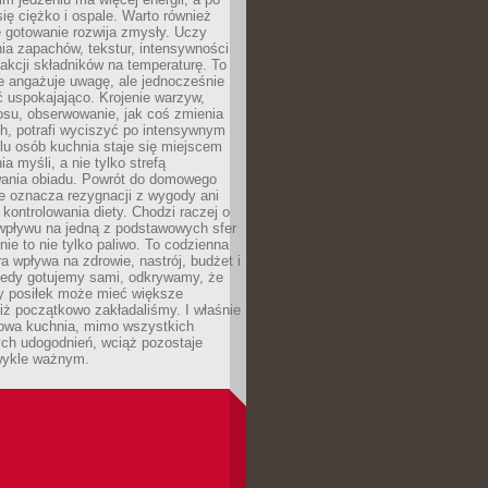
się ciężko i ospale. Warto również
 gotowanie rozwija zmysły. Uczy
ia zapachów, tekstur, intensywności
eakcji składników na temperaturę. To
re angażuje uwagę, ale jednocześnie
 uspokajająco. Krojenie warzyw,
osu, obserwowanie, jak coś zmienia
ch, potrafi wyciszyć po intensywnym
elu osób kuchnia staje się miejscem
a myśli, a nie tylko strefą
ania obiadu. Powrót do domowego
e oznacza rezygnacji z wygody ani
kontrolowania diety. Chodzi raczej o
wpływu na jedną z podstawowych sfer
nie to nie tylko paliwo. To codzienna
ra wpływa na zdrowie, nastrój, budżet i
Kiedy gotujemy sami, odkrywamy, że
y posiłek może mieć większe
iż początkowo zakładaliśmy. I właśnie
owa kuchnia, mimo wszystkich
ch udogodnień, wciąż pozostaje
wykle ważnym.