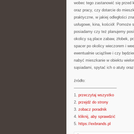
wobec tego zastanowić się przed 
oraz pracy, czy dotarcie do miesz
praktyczne, w jakiej odległości zna
usługowe, kina, kościół. Pomoże s
posiadamy czy też planujemy posi
okolicy są place zabaw, żłobek, p
spacer po okolicy wieczorem i wee
ewentualnie uciążliwe i czy będz
nabyć mieszkanie w obiektu wielor
sąsiadami, spytać ich o atuty oraz
źródło:
———————————
1.
przeczytaj wszystko
2.
przejdź do strony
3.
zobacz poradnik
4.
kliknij, aby sprawdzić
5.
https://exbrands.pl