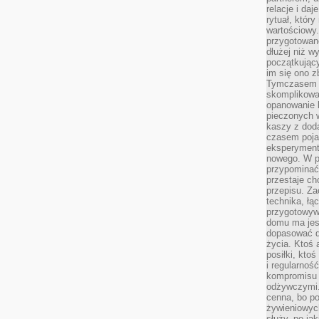
relacje i da
rytuał, który
wartościowy.
przygotowan
dłużej niż w
początkując
im się ono z
Tymczasem w
skomplikowa
opanowanie k
pieczonych 
kaszy z doda
czasem pojaw
eksperyment
nowego. W 
przypomina
przestaje ch
przepisu. Za
technika, łą
przygotowyw
domu ma jes
dopasować do
życia. Ktoś 
posiłki, kto
i regularnoś
kompromisu 
odżywczymi.
cenna, bo p
żywieniowyc
służy, po ja