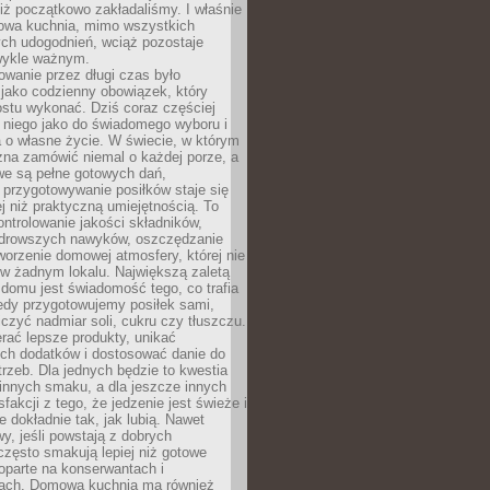
iż początkowo zakładaliśmy. I właśnie
owa kuchnia, mimo wszystkich
ch udogodnień, wciąż pozostaje
wykle ważnym.
wanie przez długi czas było
jako codzienny obowiązek, który
ostu wykonać. Dziś coraz częściej
 niego jako do świadomego wyboru i
 o własne życie. W świecie, w którym
żna zamówić niemal o każdej porze, a
we są pełne gotowych dań,
przygotowywanie posiłków staje się
 niż praktyczną umiejętnością. To
ntrolowanie jakości składników,
drowszych nawyków, oszczędzanie
tworzenie domowej atmosfery, której nie
 w żadnym lokalu. Największą zaletą
domu jest świadomość tego, co trafia
iedy przygotowujemy posiłek sami,
niczyć nadmiar soli, cukru czy tłuszczu.
rać lepsze produkty, unikać
ych dodatków i dostosować danie do
rzeb. Dla jednych będzie to kwestia
 innych smaku, a dla jeszcze innych
fakcji z tego, że jedzenie jest świeże i
 dokładnie tak, jak lubią. Nawet
wy, jeśli powstają z dobrych
często smakują lepiej niż gotowe
oparte na konserwantach i
ach. Domowa kuchnia ma również