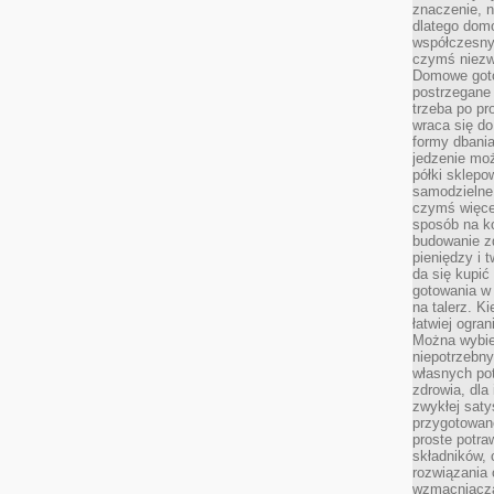
znaczenie, n
dlatego dom
współczesny
czymś niez
Domowe goto
postrzegane 
trzeba po pr
wraca się do
formy dbania
jedzenie mo
półki sklepo
samodzielne 
czymś więcej
sposób na ko
budowanie z
pieniędzy i 
da się kupić
gotowania w 
na talerz. K
łatwiej ogra
Można wybie
niepotrzebn
własnych pot
zdrowia, dla
zwykłej satys
przygotowane
proste potra
składników, 
rozwiązania 
wzmacniacz