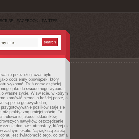
SCRIBE
FACEBOOK
TWITTER
wanie przez długi czas było
jako codzienny obowiązek, który
ostu wykonać. Dziś coraz częściej
 niego jako do świadomego wyboru i
 o własne życie. W świecie, w którym
żna zamówić niemal o każdej porze, a
we są pełne gotowych dań,
przygotowywanie posiłków staje się
 niż praktyczną umiejętnością. To
ntrolowanie jakości składników,
drowszych nawyków, oszczędzanie
tworzenie domowej atmosfery, której nie
 w żadnym lokalu. Największą zaletą
domu jest świadomość tego, co trafia