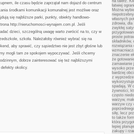
na talerz. K
kupnem, ile czasu będzie zaprzątał nam dojazd do centrum
łatwiej ogra
Można wybie
kania środkami komunikacji komunalnej jest możliwe oraz
niepotrzebn
jdują się najbliższe parki, punkty, obiekty handlowo-
własnych pot
zdrowia, dla
trona http://nieruchomosci-wynajem.com.pl. Jeśli
zwykłej satys
adać dzieci, szczególną uwagę warto zwrócić na to, czy w
przygotowane
proste potra
rzedszkole, szkoła. Należałoby również wybrać się na
składników, 
rozwiązania 
kend, aby sprawić, czy sąsiedztwo nie jest zbyt głośne lub
wzmacniacz
iemy mogli tam ze spokojem wypoczywać. Jeśli chcemy
znaczenie e
że gotowanie
odzinnym, dobrze zainteresować się też najbliższymi
zamawianie j
 defekty okolicy.
wysoko prze
bardziej obc
z wyprzedzen
wykorzystuje
spadają. W 
żywności, k
często nied
warzyw, mak
warzyw czy o
poprzedniego
siłę, lecz p
to także for
która przygo
lepiej planuj
zakupy i rz