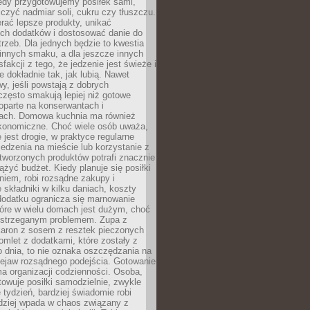
iedy przygotowujemy posiłek sami,
niczyć nadmiar soli, cukru czy tłuszczu.
rać lepsze produkty, unikać
ych dodatków i dostosować danie do
rzeb. Dla jednych będzie to kwestia
 innych smaku, a dla jeszcze innych
fakcji z tego, że jedzenie jest świeże i
 dokładnie tak, jak lubią. Nawet
wy, jeśli powstają z dobrych
często smakują lepiej niż gotowe
oparte na konserwantach i
ach. Domowa kuchnia ma również
konomiczne. Choć wiele osób uważa,
 jest drogie, w praktyce regularne
edzenia na mieście lub korzystanie z
tworzonych produktów potrafi znacznie
iążyć budżet. Kiedy planuje się posiłki
iem, robi rozsądne zakupy i
 składniki w kilku daniach, koszty
dodatku ogranicza się marnowanie
tóre w wielu domach jest dużym, choć
ostrzeganym problemem. Zupa z
aron z sosem z resztek pieczonych
mlet z dodatkami, które zostały z
 dnia, to nie oznaka oszczędzania na
rzejaw rozsądnego podejścia. Gotowanie
ma organizacji codzienności. Osoba,
towuje posiłki samodzielnie, zwykle
e tydzień, bardziej świadomie robi
adziej wpada w chaos związany z