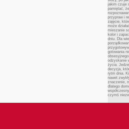
jakim czuje 
pamiętać, że
rozpoznawan
przypraw i r
zajęcie, któ
może działać
mieszanie s
kolor i zapa
dniu. Dla wi
porządkowani
przygotowyw
gotowania ni
obsesyjnego 
odzyskanie 
życia. Jedze
decyzja, któ
rytm dnia. 
nawet zwykł
znaczenie, n
dlatego dom
współczesny
czymś niez