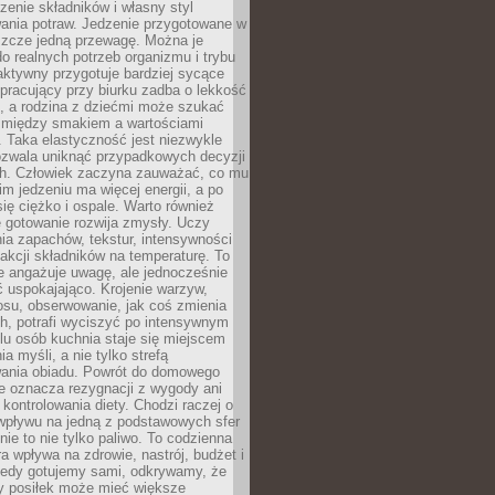
czenie składników i własny styl
ania potraw. Jedzenie przygotowane w
zcze jedną przewagę. Można je
 realnych potrzeb organizmu i trybu
aktywny przygotuje bardziej sycące
ś pracujący przy biurku zadba o lekkość
ć, a rodzina z dziećmi może szukać
między smakiem a wartościami
 Taka elastyczność jest niezwykle
ozwala uniknąć przypadkowych decyzji
h. Człowiek zaczyna zauważać, co mu
kim jedzeniu ma więcej energii, a po
się ciężko i ospale. Warto również
 gotowanie rozwija zmysły. Uczy
ia zapachów, tekstur, intensywności
eakcji składników na temperaturę. To
re angażuje uwagę, ale jednocześnie
 uspokajająco. Krojenie warzyw,
osu, obserwowanie, jak coś zmienia
ch, potrafi wyciszyć po intensywnym
elu osób kuchnia staje się miejscem
a myśli, a nie tylko strefą
ania obiadu. Powrót do domowego
e oznacza rezygnacji z wygody ani
kontrolowania diety. Chodzi raczej o
wpływu na jedną z podstawowych sfer
nie to nie tylko paliwo. To codzienna
ra wpływa na zdrowie, nastrój, budżet i
Kiedy gotujemy sami, odkrywamy, że
y posiłek może mieć większe