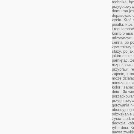
technika, łą
przygotowyw
domu ma jes
dopasować do
życia. Ktoś 
posiłki, kto
i regularnoś
kompromisu 
odżywczymi.
cenna, bo p
żywieniowyc
służy, po ja
jakim czuje 
pamiętać, że
rozpoznawan
przypraw i r
zajęcie, któ
może działać
mieszanie s
kolor i zapa
dniu. Dla wi
porządkowani
przygotowyw
gotowania ni
obsesyjnego 
odzyskanie 
życia. Jedze
decyzja, któ
rytm dnia. 
nawet zwykł