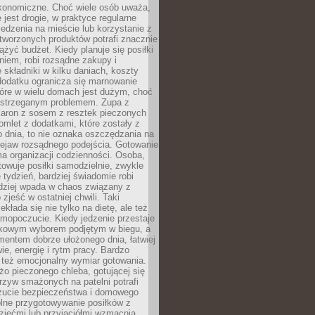
konomiczne. Choć wiele osób uważa,
 jest drogie, w praktyce regularne
edzenia na mieście lub korzystanie z
tworzonych produktów potrafi znacznie
iążyć budżet. Kiedy planuje się posiłki
iem, robi rozsądne zakupy i
 składniki w kilku daniach, koszty
dodatku ogranicza się marnowanie
tóre w wielu domach jest dużym, choć
ostrzeganym problemem. Zupa z
aron z sosem z resztek pieczonych
mlet z dodatkami, które zostały z
 dnia, to nie oznaka oszczędzania na
rzejaw rozsądnego podejścia. Gotowanie
ma organizacji codzienności. Osoba,
towuje posiłki samodzielnie, zwykle
e tydzień, bardziej świadomie robi
adziej wpada w chaos związany z
zjeść w ostatniej chwili. Taki
kłada się nie tylko na dietę, ale też
mopoczucie. Kiedy jedzenie przestaje
kowym wyborem podjętym w biegu, a
ementem dobrze ułożonego dnia, łatwiej
ie, energię i rytm pracy. Bardzo
 też emocjonalny wymiar gotowania.
o pieczonego chleba, gotującej się
zyw smażonych na patelni potrafi
zucie bezpieczeństwa i domowego
ólne przygotowywanie posiłków z
ziećmi lub przyjaciółmi wzmacnia