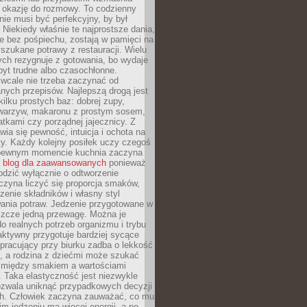
je okazję do rozmowy. To codzienny
 nie musi być perfekcyjny, by był
 Niekiedy właśnie te najprostsze dania,
e bez pośpiechu, zostają w pamięci na
yszukane potrawy z restauracji. Wielu
ych rezygnuje z gotowania, bo wydaje
byt trudne albo czasochłonne.
cale nie trzeba zaczynać od
nych przepisów. Najlepszą drogą jest
ilku prostych baz: dobrej zupy,
warzyw, makaronu z prostym sosem,
tkami czy porządnej jajecznicy. Z
ia się pewność, intuicja i ochota na
y. Każdy kolejny posiłek uczy czegoś
pewnym momencie kuchnia zaczyna
ć
blog dla zaawansowanych
ponieważ
odzić wyłącznie o odtworzenie
czyna liczyć się proporcja smaków,
czenie składników i własny styl
ania potraw. Jedzenie przygotowane w
zcze jedną przewagę. Można je
 realnych potrzeb organizmu i trybu
aktywny przygotuje bardziej sycące
ś pracujący przy biurku zadba o lekkość
ć, a rodzina z dziećmi może szukać
między smakiem a wartościami
 Taka elastyczność jest niezwykle
ozwala uniknąć przypadkowych decyzji
h. Człowiek zaczyna zauważać, co mu
kim jedzeniu ma więcej energii, a po