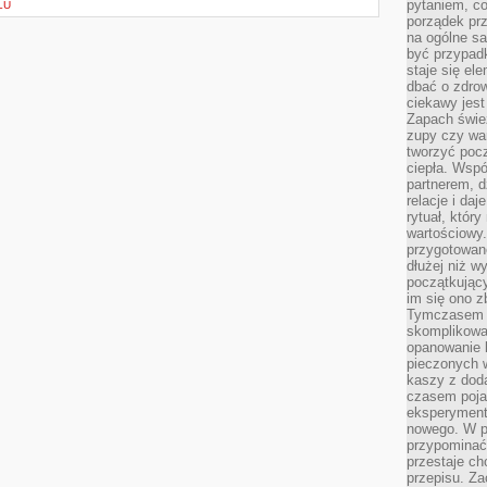
pytaniem, co 
LU
porządek prze
na ogólne sa
być przypad
staje się el
dbać o zdrow
ciekawy jest
Zapach śwież
zupy czy war
tworzyć poc
ciepła. Wsp
partnerem, d
relacje i da
rytuał, który
wartościowy.
przygotowan
dłużej niż w
początkując
im się ono z
Tymczasem w
skomplikowa
opanowanie k
pieczonych 
kaszy z doda
czasem pojaw
eksperyment
nowego. W 
przypomina
przestaje ch
przepisu. Za