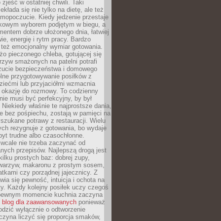
zjeść w ostatniej chwili. Taki
kłada się nie tylko na dietę, ale też
mopoczucie. Kiedy jedzenie przestaje
kowym wyborem podjętym w biegu, a
ementem dobrze ułożonego dnia, łatwiej
ie, energię i rytm pracy. Bardzo
 też emocjonalny wymiar gotowania.
o pieczonego chleba, gotującej się
zyw smażonych na patelni potrafi
zucie bezpieczeństwa i domowego
ólne przygotowywanie posiłków z
ziećmi lub przyjaciółmi wzmacnia
je okazję do rozmowy. To codzienny
 nie musi być perfekcyjny, by był
 Niekiedy właśnie te najprostsze dania,
e bez pośpiechu, zostają w pamięci na
yszukane potrawy z restauracji. Wielu
ych rezygnuje z gotowania, bo wydaje
byt trudne albo czasochłonne.
cale nie trzeba zaczynać od
nych przepisów. Najlepszą drogą jest
ilku prostych baz: dobrej zupy,
warzyw, makaronu z prostym sosem,
tkami czy porządnej jajecznicy. Z
ia się pewność, intuicja i ochota na
y. Każdy kolejny posiłek uczy czegoś
pewnym momencie kuchnia zaczyna
ć
blog dla zaawansowanych
ponieważ
odzić wyłącznie o odtworzenie
czyna liczyć się proporcja smaków,