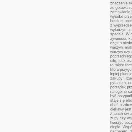
znaczenie e
że gotowanie
zamawianie j
wysoko prze
bardziej obc
z wyprzedzen
wykorzystuje
spadają. W 
żywności, k
często nied
warzyw, mak
warzyw czy o
poprzedniego
siłę, lecz p
to także for
która przygo
lepiej planuj
zakupy i rz
pytaniem, co 
porządek prze
na ogólne sa
być przypad
staje się el
dbać o zdrow
ciekawy jest
Zapach śwież
zupy czy war
tworzyć poc
ciepła. Wsp
partnerem, d