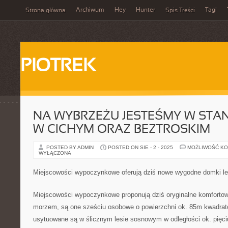
Archiwum
Hey
Hunter
Tagi
Strona główna
Spis Treści
PIOTREK
NA WYBRZEŻU JESTEŚMY W STAN
W CICHYM ORAZ BEZTROSKIM
POSTED BY ADMIN
POSTED ON SIE - 2 - 2025
MOŻLIWOŚĆ K
WYŁĄCZONA
Miejscowości wypoczynkowe oferują dziś nowe wygodne domki l
Miejscowości wypoczynkowe proponują dziś oryginalne komfortow
morzem, są one sześciu osobowe o powierzchni ok. 85m kwadrat
usytuowane są w ślicznym lesie sosnowym w odległości ok. pięc