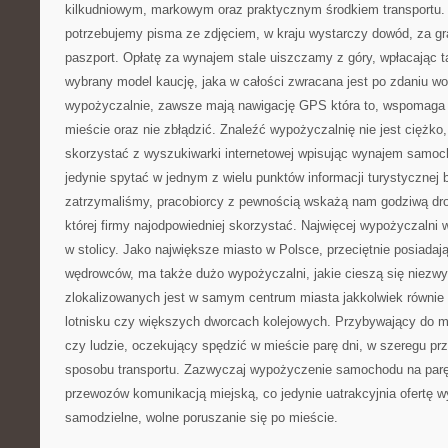
kilkudniowym, markowym oraz praktycznym środkiem transportu
potrzebujemy pisma ze zdjęciem, w kraju wystarczy dowód, za g
paszport. Opłatę za wynajem stale uiszczamy z góry, wpłacając
wybrany model kaucję, jaka w całości zwracana jest po zdaniu wo
wypożyczalnie, zawsze mają nawigację GPS która to, wspomaga
mieście oraz nie zbłądzić. Znaleźć wypożyczalnię nie jest ciężko, 
skorzystać z wyszukiwarki internetowej wpisując wynajem samo
jedynie spytać w jednym z wielu punktów informacji turystycznej b
zatrzymaliśmy, pracobiorcy z pewnością wskażą nam godziwą dro
której firmy najodpowiedniej skorzystać. Najwięcej wypożyczalni 
w stolicy. Jako największe miasto w Polsce, przeciętnie posiadaj
wędrowców, ma także dużo wypożyczalni, jakie cieszą się niezwy
zlokalizowanych jest w samym centrum miasta jakkolwiek równie
lotnisku czy większych dworcach kolejowych. Przybywający do mia
czy ludzie, oczekujący spędzić w mieście parę dni, w szeregu pr
sposobu transportu. Zazwyczaj wypożyczenie samochodu na parę
przewozów komunikacją miejską, co jedynie uatrakcyjnia ofertę w
samodzielne, wolne poruszanie się po mieście.