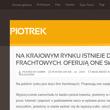
Archiwum
Hey
Hunter
Tagi
Strona główna
Spis Treści
PIOTREK
NA KRAJOWYM RYNKU ISTNIEJE 
FRACHTOWYCH. OFERUJĄ ONE S
POSTED BY ADMIN
POSTED ON SIE - 14 - 2025
MOŻLIWOŚĆ 
WYŁĄCZONA
Na polskim rynku jest dużo firm frachtowych. Proponują one swoje
Wypożyczenie samochodu to bardzo prosta kwestia, jesteśmy w s
przez Internet i poprosić o podstawienie wozu w wybrane przez n
wszystkim, jesteśmy w stanie wybrać się do wypożyczalni, uiścić 