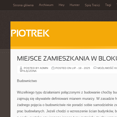
Archiwum
Hey
Hunter
Tagi
Strona główna
Spis Treści
PIOTREK
MIEJSCE ZAMIESZKANIA W BLOK
POSTED BY ADMIN
POSTED ON LIP - 19 - 2025
MOŻLIWOŚĆ 
WYŁĄCZONA
Budownictwo
Wszelkiego typu działaniami połączonymi z budowanie choćby b
zajmują się obywatele definiowani mianem murarzy. W zasadzie h
żadnego pojęcia o budownictwie nie poradzi sobie samodzielnie
prac budowlanych. Jeżeli chodzi o wznoszenie ścian budynków,