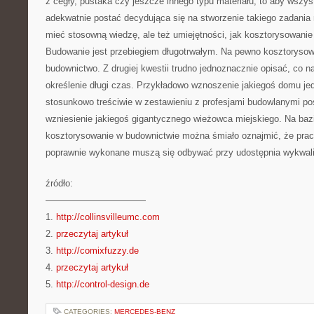
z cegły, pustaka czy jeszcze innego typu materiału, to aby wszy
adekwatnie postać decydująca się na stworzenie takiego zadania
mieć stosowną wiedzę, ale też umiejętności, jak kosztorysowanie
Budowanie jest przebiegiem długotrwałym. Na pewno kosztorysow
budownictwo. Z drugiej kwestii trudno jednoznacznie opisać, co n
określenie długi czas. Przykładowo wznoszenie jakiegoś domu je
stosunkowo treściwie w zestawieniu z profesjami budowlanymi po
wzniesienie jakiegoś gigantycznego wieżowca miejskiego. Na b
kosztorysowanie w budownictwie można śmiało oznajmić, że prac
poprawnie wykonane muszą się odbywać przy udostępnia wykwalif
źródło:
———————————
1.
http://collinsvilleumc.com
2.
przeczytaj artykuł
3.
http://comixfuzzy.de
4.
przeczytaj artykuł
5.
http://control-design.de
CATEGORIES:
MERCEDES-BENZ