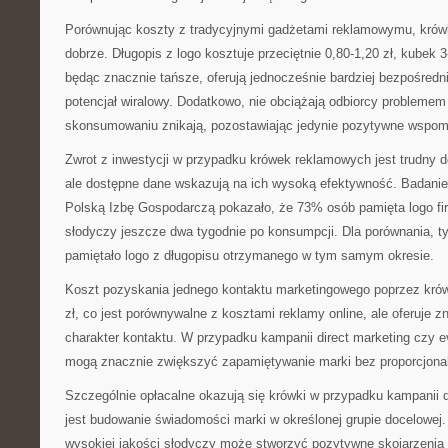
Porównując koszty z tradycyjnymi gadżetami reklamowymu, krów
dobrze. Długopis z logo kosztuje przeciętnie 0,80-1,20 zł, kubek 3-
będąc znacznie tańsze, oferują jednocześnie bardziej bezpośredn
potencjał wiralowy. Dodatkowo, nie obciążają odbiorcy probleme
skonsumowaniu znikają, pozostawiając jedynie pozytywne wspom
Zwrot z inwestycji w przypadku krówek reklamowych jest trudny d
ale dostępne dane wskazują na ich wysoką efektywność. Badani
Polską Izbę Gospodarczą pokazało, że 73% osób pamięta logo f
słodyczy jeszcze dwa tygodnie po konsumpcji. Dla porównania, 
pamiętało logo z długopisu otrzymanego w tym samym okresie.
Koszt pozyskania jednego kontaktu marketingowego poprzez krów
zł, co jest porównywalne z kosztami reklamy online, ale oferuje z
charakter kontaktu. W przypadku kampanii direct marketing czy 
mogą znacznie zwiększyć zapamiętywanie marki bez proporcjona
Szczególnie opłacalne okazują się krówki w przypadku kampanii 
jest budowanie świadomości marki w określonej grupie docelowej
wysokiej jakości słodyczy może stworzyć pozytywne skojarzenia z