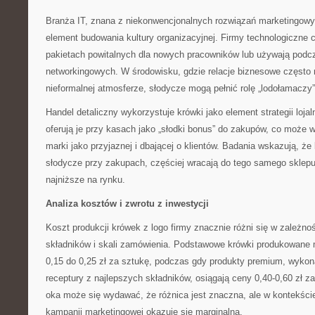
Branża IT, znana z niekonwencjonalnych rozwiązań marketingowyc
element budowania kultury organizacyjnej. Firmy technologiczne 
pakietach powitalnych dla nowych pracowników lub używają pod
networkingowych. W środowisku, gdzie relacje biznesowe często
nieformalnej atmosferze, słodycze mogą pełnić rolę „lodołamaczy”
Handel detaliczny wykorzystuje krówki jako element strategii lojal
oferują je przy kasach jako „słodki bonus” do zakupów, co może 
marki jako przyjaznej i dbającej o klientów. Badania wskazują, że 
słodycze przy zakupach, częściej wracają do tego samego sklepu,
najniższe na rynku.
Analiza kosztów i zwrotu z inwestycji
Koszt produkcji krówek z logo firmy znacznie różni się w zależno
składników i skali zamówienia. Podstawowe krówki produkowan
0,15 do 0,25 zł za sztukę, podczas gdy produkty premium, wykon
receptury z najlepszych składników, osiągają ceny 0,40-0,60 zł z
oka może się wydawać, że różnica jest znaczna, ale w kontekści
kampanii marketingowej okazuje się marginalna.