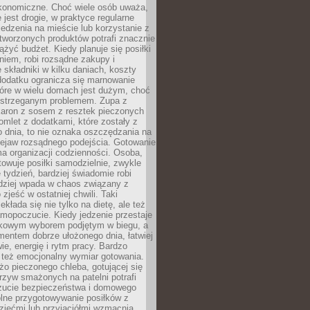
konomiczne. Choć wiele osób uważa,
 jest drogie, w praktyce regularne
edzenia na mieście lub korzystanie z
tworzonych produktów potrafi znacznie
iążyć budżet. Kiedy planuje się posiłki
iem, robi rozsądne zakupy i
 składniki w kilku daniach, koszty
dodatku ogranicza się marnowanie
tóre w wielu domach jest dużym, choć
ostrzeganym problemem. Zupa z
aron z sosem z resztek pieczonych
mlet z dodatkami, które zostały z
 dnia, to nie oznaka oszczędzania na
rzejaw rozsądnego podejścia. Gotowanie
ma organizacji codzienności. Osoba,
towuje posiłki samodzielnie, zwykle
e tydzień, bardziej świadomie robi
adziej wpada w chaos związany z
zjeść w ostatniej chwili. Taki
kłada się nie tylko na dietę, ale też
mopoczucie. Kiedy jedzenie przestaje
kowym wyborem podjętym w biegu, a
ementem dobrze ułożonego dnia, łatwiej
ie, energię i rytm pracy. Bardzo
 też emocjonalny wymiar gotowania.
o pieczonego chleba, gotującej się
zyw smażonych na patelni potrafi
zucie bezpieczeństwa i domowego
ólne przygotowywanie posiłków z
ziećmi lub przyjaciółmi wzmacnia