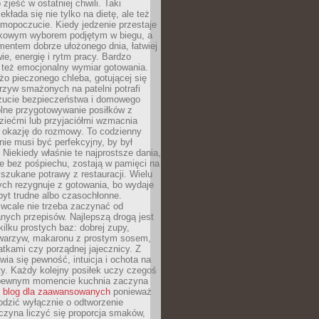
zjeść w ostatniej chwili. Taki
kłada się nie tylko na dietę, ale też
mopoczucie. Kiedy jedzenie przestaje
kowym wyborem podjętym w biegu, a
ementem dobrze ułożonego dnia, łatwiej
ie, energię i rytm pracy. Bardzo
 też emocjonalny wymiar gotowania.
o pieczonego chleba, gotującej się
zyw smażonych na patelni potrafi
zucie bezpieczeństwa i domowego
ólne przygotowywanie posiłków z
ziećmi lub przyjaciółmi wzmacnia
je okazję do rozmowy. To codzienny
 nie musi być perfekcyjny, by był
 Niekiedy właśnie te najprostsze dania,
e bez pośpiechu, zostają w pamięci na
yszukane potrawy z restauracji. Wielu
ych rezygnuje z gotowania, bo wydaje
byt trudne albo czasochłonne.
cale nie trzeba zaczynać od
nych przepisów. Najlepszą drogą jest
ilku prostych baz: dobrej zupy,
warzyw, makaronu z prostym sosem,
tkami czy porządnej jajecznicy. Z
ia się pewność, intuicja i ochota na
y. Każdy kolejny posiłek uczy czegoś
pewnym momencie kuchnia zaczyna
ć
blog dla zaawansowanych
ponieważ
odzić wyłącznie o odtworzenie
czyna liczyć się proporcja smaków,