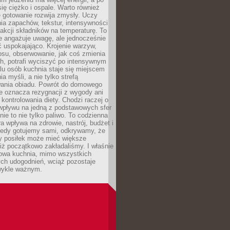
się ciężko i ospale. Warto również
 gotowanie rozwija zmysły. Uczy
ia zapachów, tekstur, intensywności
eakcji składników na temperaturę. To
re angażuje uwagę, ale jednocześnie
 uspokajająco. Krojenie warzyw,
osu, obserwowanie, jak coś zmienia
ch, potrafi wyciszyć po intensywnym
elu osób kuchnia staje się miejscem
a myśli, a nie tylko strefą
ania obiadu. Powrót do domowego
e oznacza rezygnacji z wygody ani
kontrolowania diety. Chodzi raczej o
wpływu na jedną z podstawowych sfer
nie to nie tylko paliwo. To codzienna
ra wpływa na zdrowie, nastrój, budżet i
Kiedy gotujemy sami, odkrywamy, że
y posiłek może mieć większe
iż początkowo zakładaliśmy. I właśnie
owa kuchnia, mimo wszystkich
ch udogodnień, wciąż pozostaje
wykle ważnym.