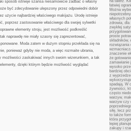
na talerz. K
aki sposób istnieje szansa niesamowicie zadbać o własny
łatwiej ogra
może być zdecydowanie ulepszony przez odpowiedni dobór
Można wybie
niepotrzebn
ez użycie najbardziej właściwego makijażu. Urodę istnieje
własnych pot
ć, poprzez zastosowanie właściwego dla swojej sylwetki
zdrowia, dla
zwykłej satys
 poprawne elementy stroju, jest możliwość podkreślić
przygotowane
proste potra
y tak naprawdę nie miały szasny się zaprezentować,
składników, 
ksponowane. Moda zatem w dużym stopniu przekłada się na
rozwiązania 
wzmacniacz
nie, ponieważ gdyby nie moda, a więc rozmaite ubrania,
znaczenie e
by możliwości zaskakiwać innych swoim wizerunkiem, a tak
że gotowanie
zamawianie j
 elementy, dzięki którym będzie możliwość wyglądać
wysoko prze
bardziej obc
z wyprzedzen
wykorzystuje
spadają. W 
żywności, k
często nied
warzyw, mak
warzyw czy o
poprzedniego
siłę, lecz p
to także for
która przygo
lepiej planuj
zakupy i rz