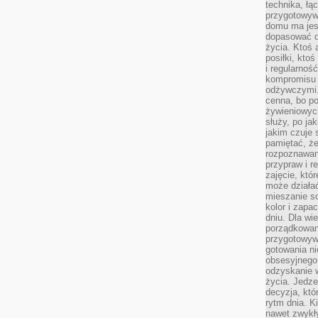
technika, łą
przygotowyw
domu ma jes
dopasować do
życia. Ktoś 
posiłki, kto
i regularnoś
kompromisu 
odżywczymi.
cenna, bo p
żywieniowyc
służy, po ja
jakim czuje 
pamiętać, że
rozpoznawan
przypraw i r
zajęcie, któ
może działać
mieszanie s
kolor i zapa
dniu. Dla wi
porządkowani
przygotowyw
gotowania ni
obsesyjnego 
odzyskanie 
życia. Jedze
decyzja, któ
rytm dnia. 
nawet zwykł