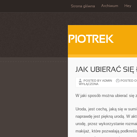
Archiwum
Hey
Strona główna
PIOTREK
JAK UBIERAĆ SIĘ
POSTED BY ADMIN
POSTED ON 
WYŁĄCZONA
W jaki sposób można ubierać się 
Uroda, jest cechą, jaką się w sumi
naprawdę jest piękną urodą. W ak
urodę, przez wykorzystanie rozma
makijaż, które pozwalają podkreśl