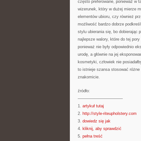
często preferowane, ponieważ w t
wizerunek, który w dużej mierze 
elementów ubioru, czy również prz
możliwość bardzo dobrze podkreśli
stylu ubierania się, bo dobierając
najlepsze walory, które do tej por
ponieważ nie były odpowiednio e
urodę, a głównie na jej eksponowa
kosmetyki, człowiek nie posiadał
to istnieje szansa stosować różne
znakomicie.
źródło:
———————————
1.
artykuł tutaj
2.
http://style-riteupholstery.com
3.
dowiedz się jak
4.
kliknij, aby sprawdzić
5.
pełna treść