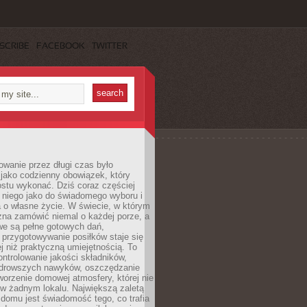
SCRIBE
FACEBOOK
TWITTER
wanie przez długi czas było
jako codzienny obowiązek, który
ostu wykonać. Dziś coraz częściej
 niego jako do świadomego wyboru i
 o własne życie. W świecie, w którym
żna zamówić niemal o każdej porze, a
we są pełne gotowych dań,
przygotowywanie posiłków staje się
 niż praktyczną umiejętnością. To
ntrolowanie jakości składników,
drowszych nawyków, oszczędzanie
tworzenie domowej atmosfery, której nie
 w żadnym lokalu. Największą zaletą
domu jest świadomość tego, co trafia