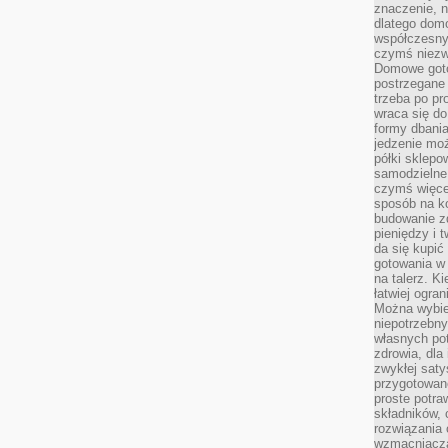
znaczenie, n
dlatego dom
współczesny
czymś niez
Domowe goto
postrzegane 
trzeba po pr
wraca się do
formy dbania
jedzenie mo
półki sklepo
samodzielne 
czymś więcej
sposób na ko
budowanie z
pieniędzy i 
da się kupić
gotowania w 
na talerz. K
łatwiej ogra
Można wybie
niepotrzebn
własnych pot
zdrowia, dla
zwykłej satys
przygotowane
proste potra
składników, 
rozwiązania 
wzmacniacz