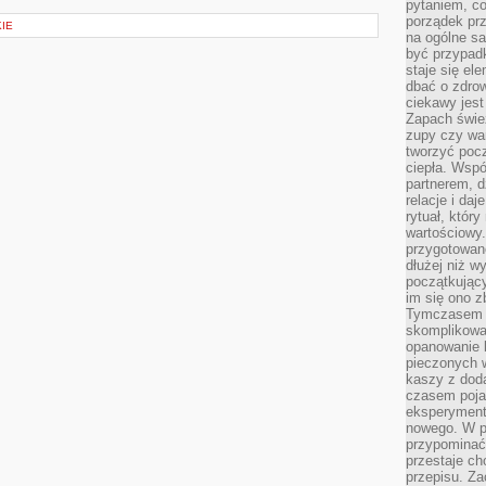
pytaniem, co 
porządek prze
IE
na ogólne sa
być przypad
staje się el
dbać o zdrow
ciekawy jest
Zapach śwież
zupy czy war
tworzyć poc
ciepła. Wsp
partnerem, d
relacje i da
rytuał, który
wartościowy.
przygotowan
dłużej niż w
początkując
im się ono z
Tymczasem w
skomplikowa
opanowanie k
pieczonych 
kaszy z doda
czasem pojaw
eksperyment
nowego. W 
przypomina
przestaje ch
przepisu. Za