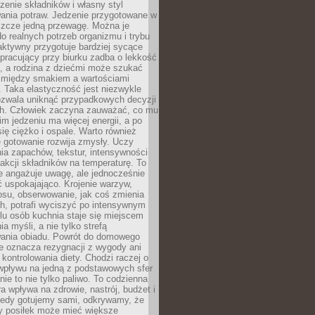
czenie składników i własny styl
ania potraw. Jedzenie przygotowane w
zcze jedną przewagę. Można je
 realnych potrzeb organizmu i trybu
aktywny przygotuje bardziej sycące
ś pracujący przy biurku zadba o lekkość
ć, a rodzina z dziećmi może szukać
między smakiem a wartościami
 Taka elastyczność jest niezwykle
ozwala uniknąć przypadkowych decyzji
h. Człowiek zaczyna zauważać, co mu
kim jedzeniu ma więcej energii, a po
się ciężko i ospale. Warto również
 gotowanie rozwija zmysły. Uczy
ia zapachów, tekstur, intensywności
eakcji składników na temperaturę. To
re angażuje uwagę, ale jednocześnie
 uspokajająco. Krojenie warzyw,
osu, obserwowanie, jak coś zmienia
ch, potrafi wyciszyć po intensywnym
elu osób kuchnia staje się miejscem
a myśli, a nie tylko strefą
ania obiadu. Powrót do domowego
e oznacza rezygnacji z wygody ani
kontrolowania diety. Chodzi raczej o
wpływu na jedną z podstawowych sfer
nie to nie tylko paliwo. To codzienna
ra wpływa na zdrowie, nastrój, budżet i
Kiedy gotujemy sami, odkrywamy, że
y posiłek może mieć większe