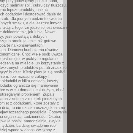
iedy przygotowujemy posiłek sami,
niczyć nadmiar soli, cukru czy tłuszczu.
rać lepsze produkty, unikać
ych dodatków i dostosować danie do
rzeb. Dla jednych będzie to kwestia
 innych smaku, a dla jeszcze innych
fakcji z tego, że jedzenie jest świeże i
 dokładnie tak, jak lubią. Nawet
wy, jeśli powstają z dobrych
często smakują lepiej niż gotowe
oparte na konserwantach i
ach. Domowa kuchnia ma również
konomiczne. Choć wiele osób uważa,
 jest drogie, w praktyce regularne
edzenia na mieście lub korzystanie z
tworzonych produktów potrafi znacznie
iążyć budżet. Kiedy planuje się posiłki
iem, robi rozsądne zakupy i
 składniki w kilku daniach, koszty
dodatku ogranicza się marnowanie
tóre w wielu domach jest dużym, choć
ostrzeganym problemem. Zupa z
aron z sosem z resztek pieczonych
mlet z dodatkami, które zostały z
 dnia, to nie oznaka oszczędzania na
rzejaw rozsądnego podejścia. Gotowanie
ma organizacji codzienności. Osoba,
towuje posiłki samodzielnie, zwykle
e tydzień, bardziej świadomie robi
adziej wpada w chaos związany z