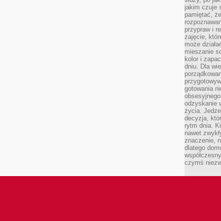
jakim czuje 
pamiętać, że
rozpoznawan
przypraw i r
zajęcie, któ
może działać
mieszanie s
kolor i zapa
dniu. Dla wi
porządkowani
przygotowyw
gotowania ni
obsesyjnego 
odzyskanie 
życia. Jedze
decyzja, któ
rytm dnia. 
nawet zwykł
znaczenie, n
dlatego dom
współczesny
czymś niez