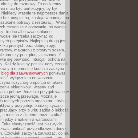
je okazję do rozmowy. To codzienny
 nie musi być perfekcyjny, by był
 Niekiedy właśnie te najprostsze dania,
e bez pośpiechu, zostają w pamięci na
yszukane potrawy z restauracji. Wielu
ych rezygnuje z gotowania, bo wydaje
byt trudne albo czasochłonne.
cale nie trzeba zaczynać od
nych przepisów. Najlepszą drogą jest
ilku prostych baz: dobrej zupy,
warzyw, makaronu z prostym sosem,
tkami czy porządnej jajecznicy. Z
ia się pewność, intuicja i ochota na
y. Każdy kolejny posiłek uczy czegoś
pewnym momencie kuchnia zaczyna
ć
blog dla zaawansowanych
ponieważ
odzić wyłącznie o odtworzenie
czyna liczyć się proporcja smaków,
czenie składników i własny styl
ania potraw. Jedzenie przygotowane w
zcze jedną przewagę. Można je
 realnych potrzeb organizmu i trybu
aktywny przygotuje bardziej sycące
ś pracujący przy biurku zadba o lekkość
ć, a rodzina z dziećmi może szukać
między smakiem a wartościami
 Taka elastyczność jest niezwykle
ozwala uniknąć przypadkowych decyzji
h. Człowiek zaczyna zauważać, co mu
kim jedzeniu ma więcej energii, a po