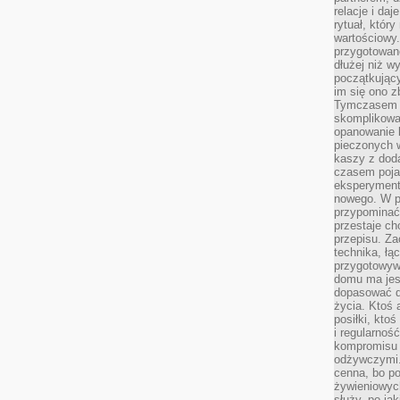
relacje i da
rytuał, który
wartościowy.
przygotowan
dłużej niż w
początkując
im się ono z
Tymczasem w
skomplikowa
opanowanie k
pieczonych 
kaszy z doda
czasem pojaw
eksperyment
nowego. W 
przypomina
przestaje ch
przepisu. Za
technika, łą
przygotowyw
domu ma jes
dopasować do
życia. Ktoś 
posiłki, kto
i regularnoś
kompromisu 
odżywczymi.
cenna, bo p
żywieniowyc
służy, po ja