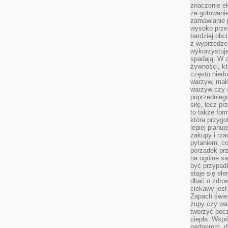
znaczenie e
że gotowanie
zamawianie j
wysoko prze
bardziej obc
z wyprzedzen
wykorzystuje
spadają. W 
żywności, k
często nied
warzyw, mak
warzyw czy o
poprzedniego
siłę, lecz p
to także for
która przygo
lepiej planuj
zakupy i rz
pytaniem, co 
porządek prze
na ogólne sa
być przypad
staje się el
dbać o zdrow
ciekawy jest
Zapach śwież
zupy czy war
tworzyć poc
ciepła. Wsp
partnerem, d