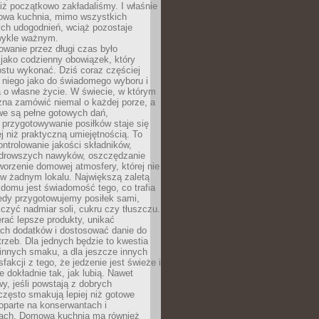
iż początkowo zakładaliśmy. I właśnie
owa kuchnia, mimo wszystkich
ch udogodnień, wciąż pozostaje
wykle ważnym.
wanie przez długi czas było
jako codzienny obowiązek, który
ostu wykonać. Dziś coraz częściej
 niego jako do świadomego wyboru i
 o własne życie. W świecie, w którym
żna zamówić niemal o każdej porze, a
we są pełne gotowych dań,
przygotowywanie posiłków staje się
 niż praktyczną umiejętnością. To
ntrolowanie jakości składników,
drowszych nawyków, oszczędzanie
tworzenie domowej atmosfery, której nie
 w żadnym lokalu. Największą zaletą
domu jest świadomość tego, co trafia
iedy przygotowujemy posiłek sami,
niczyć nadmiar soli, cukru czy tłuszczu.
rać lepsze produkty, unikać
ych dodatków i dostosować danie do
rzeb. Dla jednych będzie to kwestia
 innych smaku, a dla jeszcze innych
fakcji z tego, że jedzenie jest świeże i
 dokładnie tak, jak lubią. Nawet
wy, jeśli powstają z dobrych
często smakują lepiej niż gotowe
oparte na konserwantach i
ach. Domowa kuchnia ma również