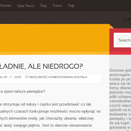
Hunter
Tagi
Trzeci
Tagi
Spis Treści
SUB
 ŁADNIE, ALE NIEDROGO?
Domowe goto
postrzegane 
JAK
LIP - 7 - 2025
MOŻLIWOŚĆ KOMENTOWANIA
ZOSTAŁA
trzeba po pr
UBIERAĆ
wraca się do
SIĘ
ŁADNIE,
formy dbania
ALE
za sporo tańsze pieniądze?
jedzenie mo
NIEDROGO?
półki sklepo
samodzielne 
e otrzymuje od natury i ciężko jest przedstawić co tak
czymś więcej
sposób na ko
tualnych czasach funkcjonuje możliwość mocno wpłynąć na
budowanie z
itych elementów mody, jak chociażby ubrania, właściwy
pieniędzy i 
da się kupić
ać atuty swojego piękna. Jest to obecnie niesamowicie
gotowania w 