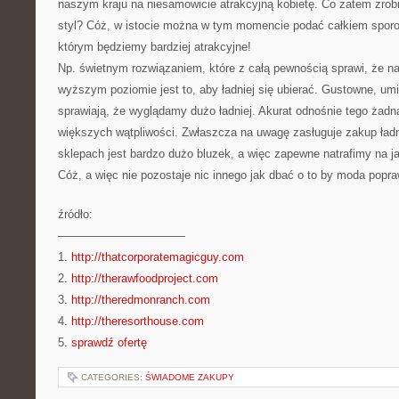
naszym kraju na niesamowicie atrakcyjną kobietę. Co zatem zrob
styl? Cóż, w istocie można w tym momencie podać całkiem sporo
którym będziemy bardziej atrakcyjne!
Np. świetnym rozwiązaniem, które z całą pewnością sprawi, że n
wyższym poziomie jest to, aby ładniej się ubierać. Gustowne, umi
sprawiają, że wyglądamy dużo ładniej. Akurat odnośnie tego żadn
większych wątpliwości. Zwłaszcza na uwagę zasługuje zakup ład
sklepach jest bardzo dużo bluzek, a więc zapewne natrafimy na j
Cóż, a więc nie pozostaje nic innego jak dbać o to by moda popra
źródło:
———————————
1.
http://thatcorporatemagicguy.com
2.
http://therawfoodproject.com
3.
http://theredmonranch.com
4.
http://theresorthouse.com
5.
sprawdź ofertę
CATEGORIES:
ŚWIADOME ZAKUPY