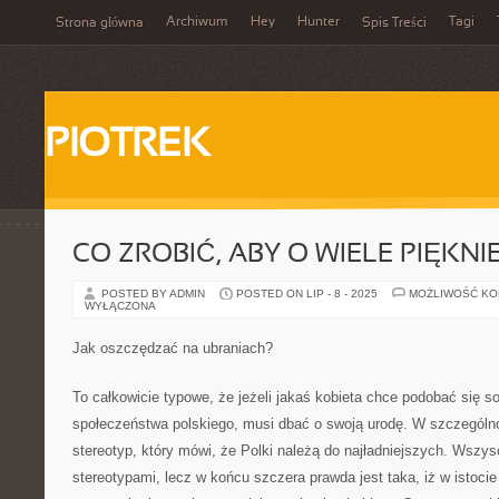
Archiwum
Hey
Hunter
Tagi
Strona główna
Spis Treści
PIOTREK
CO ZROBIĆ, ABY O WIELE PIĘKN
POSTED BY ADMIN
POSTED ON LIP - 8 - 2025
MOŻLIWOŚĆ K
WYŁĄCZONA
Jak oszczędzać na ubraniach?
To całkowicie typowe, że jeżeli jakaś kobieta chce podobać się so
społeczeństwa polskiego, musi dbać o swoją urodę. W szczególno
stereotyp, który mówi, że Polki należą do najładniejszych. Wszys
stereotypami, lecz w końcu szczera prawda jest taka, iż w istocie 