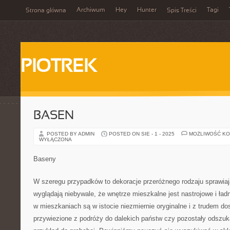
Archiwum
Hey
Hunter
Tagi
Strona główna
Spis Treści
PIOTREK
BASEN
POSTED BY ADMIN
POSTED ON SIE - 1 - 2025
MOŻLIWOŚĆ K
WYŁĄCZONA
Baseny
W szeregu przypadków to dekoracje przeróżnego rodzaju sprawia
wyglądają niebywale, że wnętrze mieszkalne jest nastrojowe i ładn
w mieszkaniach są w istocie niezmiernie oryginalne i z trudem do
przywiezione z podróży do dalekich państw czy pozostały odszuk