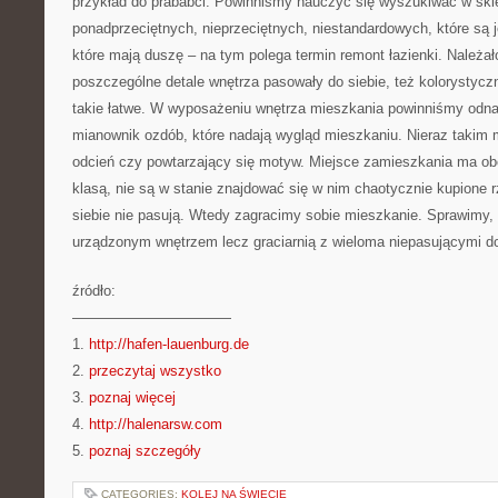
przykład do prababci. Powinniśmy nauczyć się wyszukiwać w skl
ponadprzeciętnych, nieprzeciętnych, niestandardowych, które są 
które mają duszę – na tym polega termin remont łazienki. Należał
poszczególne detale wnętrza pasowały do siebie, też kolorystyczn
takie łatwe. W wyposażeniu wnętrza mieszkania powinniśmy odna
mianownik ozdób, które nadają wygląd mieszkaniu. Nieraz takim
odcień czy powtarzający się motyw. Miejsce zamieszkania ma o
klasą, nie są w stanie znajdować się w nim chaotycznie kupione r
siebie nie pasują. Wtedy zagracimy sobie mieszkanie. Sprawimy, 
urządzonym wnętrzem lecz graciarnią z wieloma niepasującymi do
źródło:
———————————
1.
http://hafen-lauenburg.de
2.
przeczytaj wszystko
3.
poznaj więcej
4.
http://halenarsw.com
5.
poznaj szczegóły
CATEGORIES:
KOLEJ NA ŚWIECIE