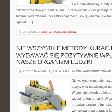
się z delikatnością, a mity
zdroworozsądkowym podejściem. To przewodnik, który pomaga ro
ludźmi bywa złożone: początki znajomości, iskrę, chemię, ale też
spadek […]
CATEGORIES:
ZABURZENIA METABOLICZNE
NIE WSZYSTKIE METODY KURACJ
WYDAWAĆ SIĘ POZYTYWNIE WP
NASZE ORGANIZM LUDZKI
POSTED BY ADMIN
LIS - 6 - 2025
MOŻLIWOŚĆ KOMENTOWAN
Nie wszystkie metody lecz
pozytywnie oddziałujące na
Więcej ciekawych treści tut
więcej na ten temat 4. Więc
http://fachanwaelte-im-net
wykonywane są operacje ko