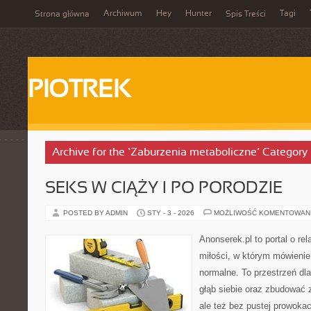
Archiwum
Hey
Hunter
Tagi
Strona główna
Spis Treści
PIOTREK
Archive for the ‘Zaburzenia metaboliczne’ Category
SEKS W CIĄŻY I PO PORODZIE
POSTED BY ADMIN
STY - 3 - 2026
MOŻLIWOŚĆ KOMENTOWAN
Anonserek.pl to portal o re
miłości, w którym mówienie 
normalne. To przestrzeń dl
głąb siebie oraz zbudować 
ale też bez pustej prowokac