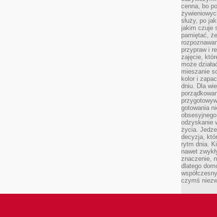
cenna, bo p
żywieniowyc
służy, po ja
jakim czuje 
pamiętać, że
rozpoznawan
przypraw i r
zajęcie, któ
może działać
mieszanie s
kolor i zapa
dniu. Dla wi
porządkowani
przygotowyw
gotowania ni
obsesyjnego 
odzyskanie 
życia. Jedze
decyzja, któ
rytm dnia. 
nawet zwykł
znaczenie, n
dlatego dom
współczesny
czymś niez