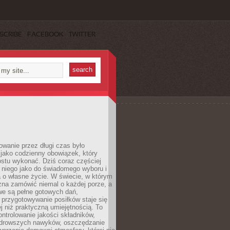
SCRIBE
FACEBOOK
TWITTER
wanie przez długi czas było
jako codzienny obowiązek, który
ostu wykonać. Dziś coraz częściej
 niego jako do świadomego wyboru i
 o własne życie. W świecie, w którym
żna zamówić niemal o każdej porze, a
we są pełne gotowych dań,
przygotowywanie posiłków staje się
 niż praktyczną umiejętnością. To
ntrolowanie jakości składników,
drowszych nawyków, oszczędzanie