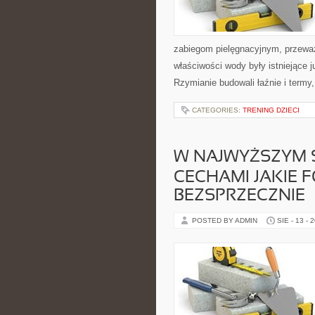
zabiegom pielęgnacyjnym, przewa
właściwości wody były istniejące 
Rzymianie budowali łaźnie i termy
CATEGORIES:
TRENING DZIECI
W NAJWYŻSZYM 
CECHAMI JAKIE 
BEZSPRZECZNIE
POSTED BY ADMIN
SIE - 13 - 