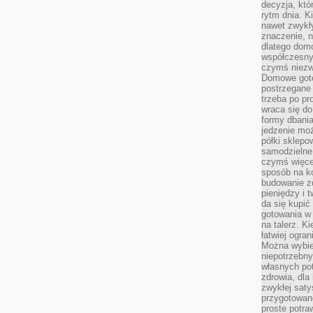
decyzja, któ
rytm dnia. 
nawet zwykł
znaczenie, n
dlatego dom
współczesny
czymś niez
Domowe goto
postrzegane 
trzeba po pr
wraca się do
formy dbania
jedzenie mo
półki sklepo
samodzielne 
czymś więcej
sposób na ko
budowanie z
pieniędzy i 
da się kupić
gotowania w 
na talerz. K
łatwiej ogra
Można wybie
niepotrzebn
własnych pot
zdrowia, dla
zwykłej satys
przygotowane
proste potra