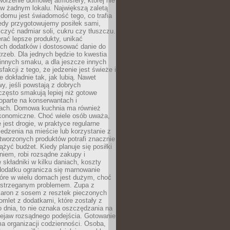
tworzenie domowej atmosfery, której nie
 w żadnym lokalu. Największą zaletą
domu jest świadomość tego, co trafia
iedy przygotowujemy posiłek sami,
niczyć nadmiar soli, cukru czy tłuszczu.
rać lepsze produkty, unikać
ych dodatków i dostosować danie do
rzeb. Dla jednych będzie to kwestia
 innych smaku, a dla jeszcze innych
fakcji z tego, że jedzenie jest świeże i
 dokładnie tak, jak lubią. Nawet
wy, jeśli powstają z dobrych
często smakują lepiej niż gotowe
oparte na konserwantach i
ach. Domowa kuchnia ma również
konomiczne. Choć wiele osób uważa,
 jest drogie, w praktyce regularne
edzenia na mieście lub korzystanie z
tworzonych produktów potrafi znacznie
iążyć budżet. Kiedy planuje się posiłki
iem, robi rozsądne zakupy i
 składniki w kilku daniach, koszty
dodatku ogranicza się marnowanie
tóre w wielu domach jest dużym, choć
ostrzeganym problemem. Zupa z
aron z sosem z resztek pieczonych
mlet z dodatkami, które zostały z
 dnia, to nie oznaka oszczędzania na
rzejaw rozsądnego podejścia. Gotowanie
ma organizacji codzienności. Osoba,