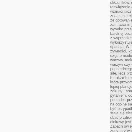
składników, 
rozwiązania 
wzmacniacz
znaczenie e
że gotowanie
zamawianie j
wysoko prze
bardziej obc
z wyprzedzen
wykorzystuje
spadają. W 
żywności, k
często nied
warzyw, mak
warzyw czy o
poprzedniego
siłę, lecz p
to także for
która przygo
lepiej planuj
zakupy i rz
pytaniem, co 
porządek prze
na ogólne sa
być przypad
staje się el
dbać o zdrow
ciekawy jest
Zapach śwież
zupy czy war