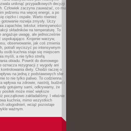
ozwala uniknąć przypadkowych decyzji
h. Człowiek zaczyna zauważać, co mu
kim jedzeniu ma więcej energii, a po
się ciężko i ospale. Warto również
 gotowanie rozwija zmysły. Uczy
ia zapachów, tekstur, intensywności
eakcji składników na temperaturę. To
re angażuje uwagę, ale jednocześnie
 uspokajająco. Krojenie warzyw,
osu, obserwowanie, jak coś zmienia
ch, potrafi wyciszyć po intensywnym
elu osób kuchnia staje się miejscem
a myśli, a nie tylko strefą
ania obiadu. Powrót do domowego
e oznacza rezygnacji z wygody ani
kontrolowania diety. Chodzi raczej o
wpływu na jedną z podstawowych sfer
nie to nie tylko paliwo. To codzienna
ra wpływa na zdrowie, nastrój, budżet i
Kiedy gotujemy sami, odkrywamy, że
y posiłek może mieć większe
iż początkowo zakładaliśmy. I właśnie
owa kuchnia, mimo wszystkich
ch udogodnień, wciąż pozostaje
wykle ważnym.