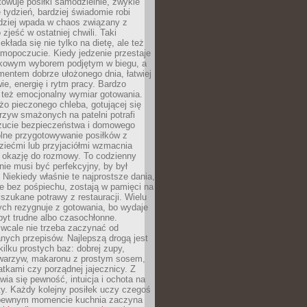
towuje posiłki samodzielnie, zwykle
e tydzień, bardziej świadomie robi
adziej wpada w chaos związany z
zjeść w ostatniej chwili. Taki
kłada się nie tylko na dietę, ale też
mopoczucie. Kiedy jedzenie przestaje
kowym wyborem podjętym w biegu, a
ementem dobrze ułożonego dnia, łatwiej
ie, energię i rytm pracy. Bardzo
 też emocjonalny wymiar gotowania.
o pieczonego chleba, gotującej się
zyw smażonych na patelni potrafi
zucie bezpieczeństwa i domowego
ólne przygotowywanie posiłków z
ziećmi lub przyjaciółmi wzmacnia
je okazję do rozmowy. To codzienny
 nie musi być perfekcyjny, by był
 Niekiedy właśnie te najprostsze dania,
e bez pośpiechu, zostają w pamięci na
yszukane potrawy z restauracji. Wielu
ych rezygnuje z gotowania, bo wydaje
byt trudne albo czasochłonne.
cale nie trzeba zaczynać od
nych przepisów. Najlepszą drogą jest
ilku prostych baz: dobrej zupy,
warzyw, makaronu z prostym sosem,
tkami czy porządnej jajecznicy. Z
ia się pewność, intuicja i ochota na
y. Każdy kolejny posiłek uczy czegoś
pewnym momencie kuchnia zaczyna