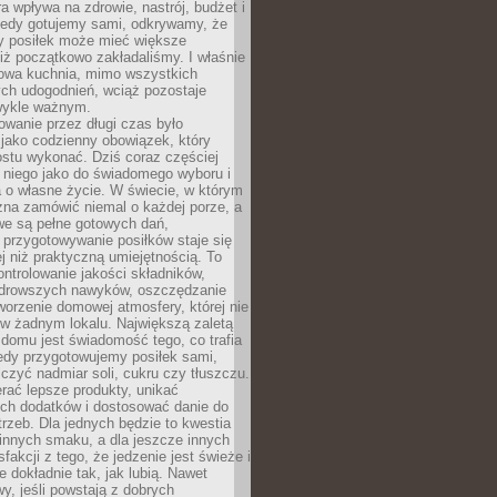
ra wpływa na zdrowie, nastrój, budżet i
Kiedy gotujemy sami, odkrywamy, że
y posiłek może mieć większe
iż początkowo zakładaliśmy. I właśnie
owa kuchnia, mimo wszystkich
ch udogodnień, wciąż pozostaje
wykle ważnym.
wanie przez długi czas było
jako codzienny obowiązek, który
ostu wykonać. Dziś coraz częściej
 niego jako do świadomego wyboru i
 o własne życie. W świecie, w którym
żna zamówić niemal o każdej porze, a
we są pełne gotowych dań,
przygotowywanie posiłków staje się
 niż praktyczną umiejętnością. To
ntrolowanie jakości składników,
drowszych nawyków, oszczędzanie
tworzenie domowej atmosfery, której nie
 w żadnym lokalu. Największą zaletą
domu jest świadomość tego, co trafia
iedy przygotowujemy posiłek sami,
niczyć nadmiar soli, cukru czy tłuszczu.
rać lepsze produkty, unikać
ych dodatków i dostosować danie do
rzeb. Dla jednych będzie to kwestia
 innych smaku, a dla jeszcze innych
fakcji z tego, że jedzenie jest świeże i
 dokładnie tak, jak lubią. Nawet
wy, jeśli powstają z dobrych