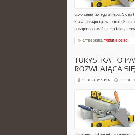
utworzenia takiego sklepu. Sklep t
która funkcjonuje w formie działa
porządnego właściciela takiej firm
CATEGORIES:
TRENING DZIECI
TURYSTKA TO PA
ROZWIJAJĄCA SIĘ
POSTED BY ADMIN
LIP - 18 - 
znacznie bardziej interesujących m