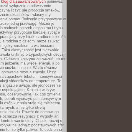
ć
blog dla zaawansowanych
ponieważ
odzić wyłącznie o odtworzenie
czyna liczyć się proporcja smaków,
czenie składników i własny styl
ania potraw. Jedzenie przygotowane w
zcze jedną przewagę. Można je
 realnych potrzeb organizmu i trybu
aktywny przygotuje bardziej sycące
ś pracujący przy biurku zadba o lekkość
ć, a rodzina z dziećmi może szukać
między smakiem a wartościami
 Taka elastyczność jest niezwykle
ozwala uniknąć przypadkowych decyzji
h. Człowiek zaczyna zauważać, co mu
kim jedzeniu ma więcej energii, a po
się ciężko i ospale. Warto również
 gotowanie rozwija zmysły. Uczy
ia zapachów, tekstur, intensywności
eakcji składników na temperaturę. To
re angażuje uwagę, ale jednocześnie
 uspokajająco. Krojenie warzyw,
osu, obserwowanie, jak coś zmienia
ch, potrafi wyciszyć po intensywnym
elu osób kuchnia staje się miejscem
a myśli, a nie tylko strefą
ania obiadu. Powrót do domowego
e oznacza rezygnacji z wygody ani
kontrolowania diety. Chodzi raczej o
wpływu na jedną z podstawowych sfer
nie to nie tylko paliwo. To codzienna