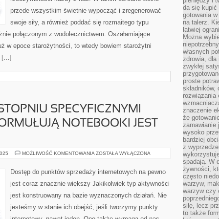
pieniędzy i 
da się kupić
przede wszystkim świetnie wypocząć i zregenerować
gotowania w 
swoje siły, a również poddać się rozmaitego typu
na talerz. K
łatwiej ogra
żnie połączonym z wodolecznictwem. Oszałamiające
Można wybie
niepotrzebn
już w epoce starożytności, to wtedy bowiem starożytni
własnych pot
, […]
zdrowia, dla
zwykłej satys
przygotowane
proste potra
składników, 
rozwiązania 
wzmacniacz
STOPNIU SPECYFICZNYMI
znaczenie e
że gotowanie
FORMUŁUJĄ NOTEBOOKI JEST
zamawianie j
wysoko prze
bardziej obc
z wyprzedzen
W
2025
MOŻLIWOŚĆ KOMENTOWANIA
ZOSTAŁA WYŁĄCZONA
wykorzystuje
NAJWYŻSZYM
spadają. W 
STOPNIU
żywności, k
SPECYFICZNYMI
Dostęp do punktów sprzedaży internetowych na pewno
CECHAMI
często nied
JAKIE
jest coraz znacznie większy Jakikolwiek typ aktywności
warzyw, mak
FORMUŁUJĄ
warzyw czy o
NOTEBOOKI
jest konstruowany na bazie wyznaczonych działań. Nie
JEST
poprzedniego
BEZSPRZECZNIE
siłę, lecz p
jesteśmy w stanie ich obejść, jeśli tworzymy punkty
to także for
internetowy, nawet jeden. Ono także wymaga od nas