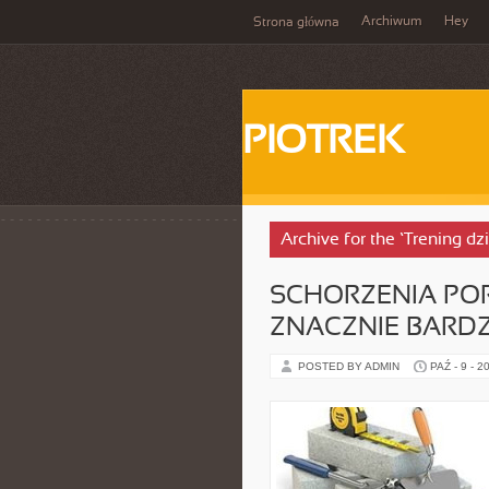
Archiwum
Hey
Strona główna
PIOTREK
Archive for the ‘Trening dz
SCHORZENIA POR
ZNACZNIE BARDZ
POSTED BY ADMIN
PAŹ - 9 - 2