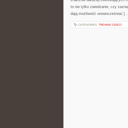
to nie tylko zwiedzanie, czy zaznaj
dają możliwość unowocześniać […
CATEGORIES:
TRENING DZIECI