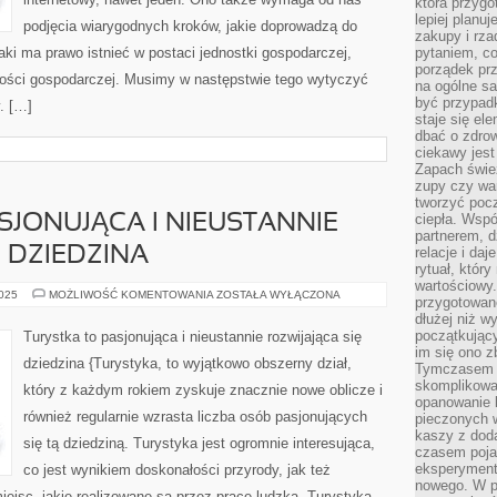
która przygo
lepiej planuj
podjęcia wiarygodnych kroków, jakie doprowadzą do
zakupy i rz
aki ma prawo istnieć w postaci jednostki gospodarczej,
pytaniem, co 
porządek prze
lności gospodarczej. Musimy w następstwie tego wytyczyć
na ogólne sa
być przypad
y. […]
staje się el
dbać o zdrow
ciekawy jest
Zapach śwież
zupy czy war
tworzyć poc
ciepła. Wsp
SJONUJĄCA I NIEUSTANNIE
partnerem, d
 DZIEDZINA
relacje i da
rytuał, który
wartościowy.
TURYSTKA
2025
MOŻLIWOŚĆ KOMENTOWANIA
ZOSTAŁA WYŁĄCZONA
przygotowan
TO
dłużej niż w
PASJONUJĄCA
I
początkując
Turystka to pasjonująca i nieustannie rozwijająca się
NIEUSTANNIE
im się ono z
ROZWIJAJĄCA
dziedzina {Turystyka, to wyjątkowo obszerny dział,
SIĘ
Tymczasem w
DZIEDZINA
skomplikowa
który z każdym rokiem zyskuje znacznie nowe oblicze i
opanowanie k
również regularnie wzrasta liczba osób pasjonujących
pieczonych 
kaszy z doda
się tą dziedziną. Turystyka jest ogromnie interesująca,
czasem pojaw
eksperyment
co jest wynikiem doskonałości przyrody, jak też
nowego. W 
iejsc, jakie realizowane są przez pracę ludzką. Turystyka