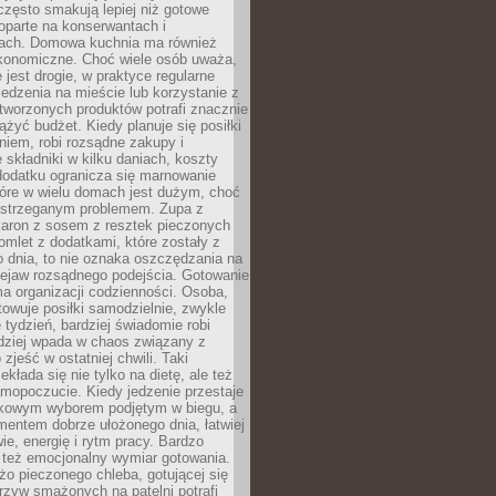
często smakują lepiej niż gotowe
oparte na konserwantach i
ach. Domowa kuchnia ma również
konomiczne. Choć wiele osób uważa,
 jest drogie, w praktyce regularne
edzenia na mieście lub korzystanie z
tworzonych produktów potrafi znacznie
iążyć budżet. Kiedy planuje się posiłki
iem, robi rozsądne zakupy i
 składniki w kilku daniach, koszty
dodatku ogranicza się marnowanie
tóre w wielu domach jest dużym, choć
ostrzeganym problemem. Zupa z
aron z sosem z resztek pieczonych
mlet z dodatkami, które zostały z
 dnia, to nie oznaka oszczędzania na
rzejaw rozsądnego podejścia. Gotowanie
ma organizacji codzienności. Osoba,
towuje posiłki samodzielnie, zwykle
e tydzień, bardziej świadomie robi
adziej wpada w chaos związany z
zjeść w ostatniej chwili. Taki
kłada się nie tylko na dietę, ale też
mopoczucie. Kiedy jedzenie przestaje
kowym wyborem podjętym w biegu, a
ementem dobrze ułożonego dnia, łatwiej
ie, energię i rytm pracy. Bardzo
 też emocjonalny wymiar gotowania.
o pieczonego chleba, gotującej się
zyw smażonych na patelni potrafi