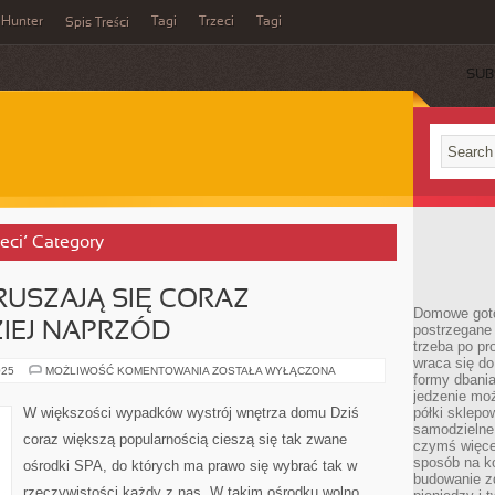
Hunter
Tagi
Trzeci
Tagi
Spis Treści
SUB
ieci’ Category
USZAJĄ SIĘ CORAZ
Domowe goto
IEJ NAPRZÓD
postrzegane 
trzeba po pr
wraca się do
SCHORZENIA
025
MOŻLIWOŚĆ KOMENTOWANIA
ZOSTAŁA WYŁĄCZONA
formy dbania
PORUSZAJĄ
SIĘ
jedzenie mo
CORAZ
W większości wypadków wystrój wnętrza domu Dziś
półki sklepo
ZNACZNIE
samodzielne 
BARDZIEJ
coraz większą popularnością cieszą się tak zwane
NAPRZÓD
czymś więcej
sposób na ko
ośrodki SPA, do których ma prawo się wybrać tak w
budowanie z
rzeczywistości każdy z nas. W takim ośrodku wolno