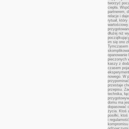
tworzyć poc
ciepła. Wsp
partnerem, d
relacje i da
rytuał, który
wartościowy.
przygotowan
dłużej niż w
początkując
im się ono z
Tymczasem w
skomplikowa
opanowanie k
pieczonych 
kaszy z doda
czasem pojaw
eksperyment
nowego. W 
przypomina
przestaje ch
przepisu. Za
technika, łą
przygotowyw
domu ma jes
dopasować do
życia. Ktoś 
posiłki, kto
i regularnoś
kompromisu 
odżywczymi.