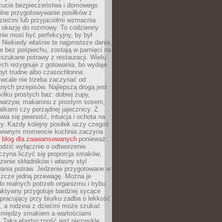
zucie bezpieczeństwa i domowego
ólne przygotowywanie posiłków z
ziećmi lub przyjaciółmi wzmacnia
je okazję do rozmowy. To codzienny
 nie musi być perfekcyjny, by był
 Niekiedy właśnie te najprostsze dania,
e bez pośpiechu, zostają w pamięci na
yszukane potrawy z restauracji. Wielu
ych rezygnuje z gotowania, bo wydaje
byt trudne albo czasochłonne.
cale nie trzeba zaczynać od
nych przepisów. Najlepszą drogą jest
ilku prostych baz: dobrej zupy,
warzyw, makaronu z prostym sosem,
tkami czy porządnej jajecznicy. Z
ia się pewność, intuicja i ochota na
y. Każdy kolejny posiłek uczy czegoś
pewnym momencie kuchnia zaczyna
ć
blog dla zaawansowanych
ponieważ
odzić wyłącznie o odtworzenie
czyna liczyć się proporcja smaków,
czenie składników i własny styl
ania potraw. Jedzenie przygotowane w
zcze jedną przewagę. Można je
 realnych potrzeb organizmu i trybu
aktywny przygotuje bardziej sycące
ś pracujący przy biurku zadba o lekkość
ć, a rodzina z dziećmi może szukać
między smakiem a wartościami
 Taka elastyczność jest niezwykle