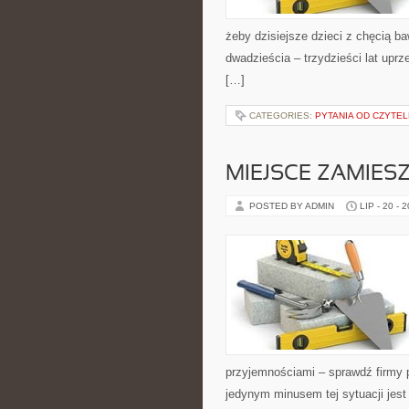
żeby dzisiejsze dzieci z chęcią baw
dwadzieścia – trzydzieści lat upr
[…]
CATEGORIES:
PYTANIA OD CZYTE
MIEJSCE ZAMIES
POSTED BY ADMIN
LIP - 20 - 
przyjemnościami – sprawdź firmy
jedynym minusem tej sytuacji jest