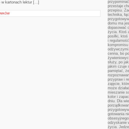
przypomina
 w kartonach lektur […]
przestaje ch
przepisu. Za
LNIKÓW
technika, łą
przygotowyw
domu ma jes
dopasować do
życia. Ktoś 
posiłki, kto
i regularnoś
kompromisu 
odżywczymi.
cenna, bo p
żywieniowyc
służy, po ja
jakim czuje 
pamiętać, że
rozpoznawan
przypraw i r
zajęcie, któ
może działać
mieszanie s
kolor i zapa
dniu. Dla wi
porządkowani
przygotowyw
gotowania ni
obsesyjnego 
odzyskanie 
życia. Jedze