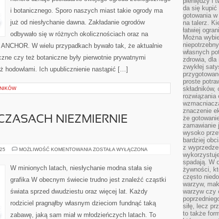
pieniędzy i 
OGRODU
da się kupić
i botanicznego. Sporo naszych miast takie ogrody ma
ZOOLOGICZNEGO
gotowania w 
ORAZ
BOTANICZNEGO
już od niesłychanie dawna. Zakładanie ogrodów
na talerz. K
łatwiej ogra
odbywało się w różnych okolicznościach oraz na
Można wybie
niepotrzebn
 ANCHOR. W wielu przypadkach bywało tak, że aktualnie
własnych pot
czne czy też botaniczne były pierwotnie prywatnymi
zdrowia, dla
zwykłej satys
ż hodowlami. Ich upublicznienie nastąpić […]
przygotowane
proste potra
składników, 
LNIKÓW
rozwiązania 
wzmacniacz
znaczenie e
 CZASACH NIEZMIERNIE
że gotowanie
zamawianie j
wysoko prze
bardziej obc
z wyprzedzen
W
025
MOŻLIWOŚĆ KOMENTOWANIA
ZOSTAŁA WYŁĄCZONA
wykorzystuje
DZISIEJSZYCH
CZASACH
spadają. W 
NIEZMIERNIE
W minionych latach, niesłychanie modna stała się
żywności, k
TRUDNO
często nied
grafika W obecnym świecie trudno jest znaleźć cząstki
warzyw, mak
świata sprzed dwudziestu oraz więcej lat. Każdy
warzyw czy o
poprzedniego
rodziciel pragnąłby własnym dzieciom fundnąć taką
siłę, lecz p
to także for
zabawę, jaką sam miał w młodzieńczych latach. To