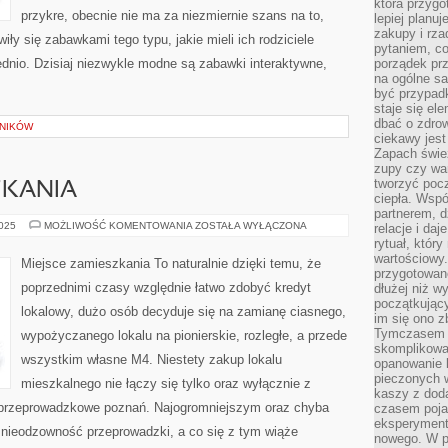
która przygo
przykre, obecnie nie ma za niezmiernie szans na to,
lepiej planuj
zakupy i rz
iły się zabawkami tego typu, jakie mieli ich rodziciele
pytaniem, co 
zednio. Dzisiaj niezwykle modne są zabawki interaktywne,
porządek prze
na ogólne sa
być przypad
staje się el
dbać o zdrow
LNIKÓW
ciekawy jest
Zapach śwież
zupy czy war
tworzyć poc
ZKANIA
ciepła. Wsp
partnerem, d
MIEJSCE
2025
MOŻLIWOŚĆ KOMENTOWANIA
ZOSTAŁA WYŁĄCZONA
relacje i da
ZAMIESZKANIA
rytuał, który
wartościowy.
Miejsce zamieszkania To naturalnie dzięki temu, że
przygotowan
poprzednimi czasy względnie łatwo zdobyć kredyt
dłużej niż w
początkując
lokalowy, dużo osób decyduje się na zamianę ciasnego,
im się ono z
Tymczasem w
wypożyczanego lokalu na pionierskie, rozległe, a przede
skomplikowa
wszystkim własne M4. Niestety zakup lokalu
opanowanie k
pieczonych 
mieszkalnego nie łączy się tylko oraz wyłącznie z
kaszy z doda
 przeprowadzkowe poznań. Najogromniejszym oraz chyba
czasem pojaw
eksperyment
 nieodzowność przeprowadzki, a co się z tym wiąże
nowego. W 