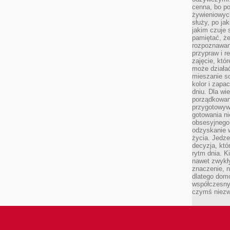
cenna, bo p
żywieniowyc
służy, po ja
jakim czuje 
pamiętać, że
rozpoznawan
przypraw i r
zajęcie, któ
może działać
mieszanie s
kolor i zapa
dniu. Dla wi
porządkowani
przygotowyw
gotowania ni
obsesyjnego 
odzyskanie 
życia. Jedze
decyzja, któ
rytm dnia. 
nawet zwykł
znaczenie, n
dlatego dom
współczesny
czymś niez