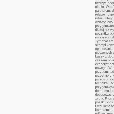
tworzyć poc
ciepła. Wsp
partnerem, d
relacje i da
rytuał, który
wartościowy.
przygotowan
dłużej niż w
początkując
im się ono z
Tymczasem w
skomplikowa
opanowanie k
pieczonych 
kaszy z doda
czasem pojaw
eksperyment
nowego. W 
przypomina
przestaje ch
przepisu. Za
technika, łą
przygotowyw
domu ma jes
dopasować do
życia. Ktoś 
posiłki, kto
i regularnoś
kompromisu 
odżywczymi.