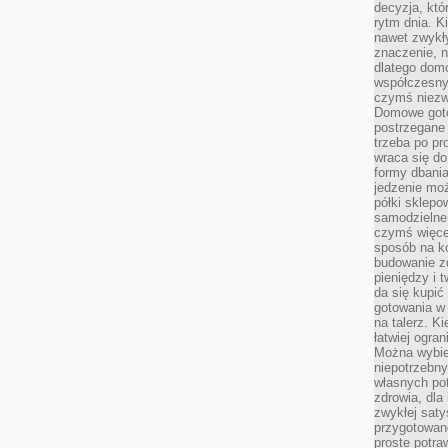
decyzja, któ
rytm dnia. 
nawet zwykł
znaczenie, n
dlatego dom
współczesny
czymś niez
Domowe goto
postrzegane 
trzeba po pr
wraca się do
formy dbania
jedzenie mo
półki sklepo
samodzielne 
czymś więcej
sposób na ko
budowanie z
pieniędzy i 
da się kupić
gotowania w 
na talerz. K
łatwiej ogra
Można wybie
niepotrzebn
własnych pot
zdrowia, dla
zwykłej satys
przygotowane
proste potra