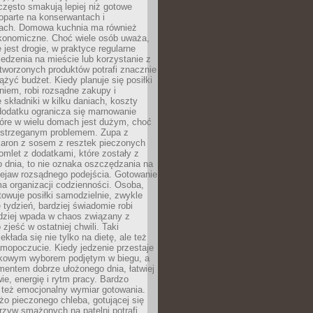
często smakują lepiej niż gotowe
oparte na konserwantach i
ach. Domowa kuchnia ma również
konomiczne. Choć wiele osób uważa,
 jest drogie, w praktyce regularne
edzenia na mieście lub korzystanie z
tworzonych produktów potrafi znacznie
iążyć budżet. Kiedy planuje się posiłki
iem, robi rozsądne zakupy i
 składniki w kilku daniach, koszty
dodatku ogranicza się marnowanie
tóre w wielu domach jest dużym, choć
ostrzeganym problemem. Zupa z
aron z sosem z resztek pieczonych
mlet z dodatkami, które zostały z
 dnia, to nie oznaka oszczędzania na
rzejaw rozsądnego podejścia. Gotowanie
ma organizacji codzienności. Osoba,
towuje posiłki samodzielnie, zwykle
e tydzień, bardziej świadomie robi
adziej wpada w chaos związany z
zjeść w ostatniej chwili. Taki
kłada się nie tylko na dietę, ale też
mopoczucie. Kiedy jedzenie przestaje
kowym wyborem podjętym w biegu, a
ementem dobrze ułożonego dnia, łatwiej
ie, energię i rytm pracy. Bardzo
 też emocjonalny wymiar gotowania.
o pieczonego chleba, gotującej się
zyw smażonych na patelni potrafi