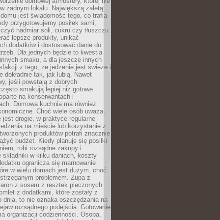
tworzenie domowej atmosfery, której nie
 w żadnym lokalu. Największą zaletą
domu jest świadomość tego, co trafia
iedy przygotowujemy posiłek sami,
niczyć nadmiar soli, cukru czy tłuszczu.
rać lepsze produkty, unikać
ych dodatków i dostosować danie do
rzeb. Dla jednych będzie to kwestia
 innych smaku, a dla jeszcze innych
fakcji z tego, że jedzenie jest świeże i
 dokładnie tak, jak lubią. Nawet
wy, jeśli powstają z dobrych
często smakują lepiej niż gotowe
oparte na konserwantach i
ach. Domowa kuchnia ma również
konomiczne. Choć wiele osób uważa,
 jest drogie, w praktyce regularne
edzenia na mieście lub korzystanie z
tworzonych produktów potrafi znacznie
iążyć budżet. Kiedy planuje się posiłki
iem, robi rozsądne zakupy i
 składniki w kilku daniach, koszty
dodatku ogranicza się marnowanie
tóre w wielu domach jest dużym, choć
ostrzeganym problemem. Zupa z
aron z sosem z resztek pieczonych
mlet z dodatkami, które zostały z
 dnia, to nie oznaka oszczędzania na
rzejaw rozsądnego podejścia. Gotowanie
ma organizacji codzienności. Osoba,