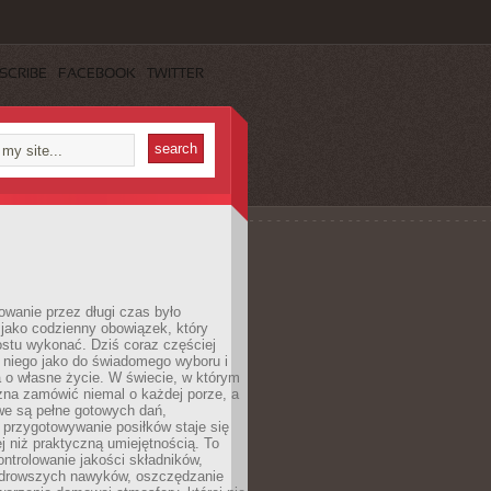
SCRIBE
FACEBOOK
TWITTER
wanie przez długi czas było
jako codzienny obowiązek, który
ostu wykonać. Dziś coraz częściej
 niego jako do świadomego wyboru i
 o własne życie. W świecie, w którym
żna zamówić niemal o każdej porze, a
we są pełne gotowych dań,
przygotowywanie posiłków staje się
 niż praktyczną umiejętnością. To
ntrolowanie jakości składników,
drowszych nawyków, oszczędzanie