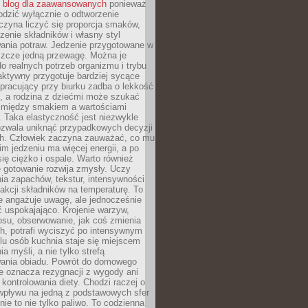
ć
blog dla zaawansowanych
ponieważ
odzić wyłącznie o odtworzenie
czyna liczyć się proporcja smaków,
czenie składników i własny styl
ania potraw. Jedzenie przygotowane w
zcze jedną przewagę. Można je
 realnych potrzeb organizmu i trybu
aktywny przygotuje bardziej sycące
ś pracujący przy biurku zadba o lekkość
ć, a rodzina z dziećmi może szukać
między smakiem a wartościami
 Taka elastyczność jest niezwykle
ozwala uniknąć przypadkowych decyzji
h. Człowiek zaczyna zauważać, co mu
kim jedzeniu ma więcej energii, a po
się ciężko i ospale. Warto również
 gotowanie rozwija zmysły. Uczy
ia zapachów, tekstur, intensywności
eakcji składników na temperaturę. To
re angażuje uwagę, ale jednocześnie
 uspokajająco. Krojenie warzyw,
osu, obserwowanie, jak coś zmienia
ch, potrafi wyciszyć po intensywnym
elu osób kuchnia staje się miejscem
a myśli, a nie tylko strefą
ania obiadu. Powrót do domowego
e oznacza rezygnacji z wygody ani
kontrolowania diety. Chodzi raczej o
wpływu na jedną z podstawowych sfer
nie to nie tylko paliwo. To codzienna