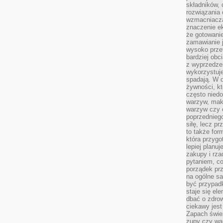
składników, 
rozwiązania 
wzmacniacz
znaczenie e
że gotowanie
zamawianie j
wysoko prze
bardziej obc
z wyprzedzen
wykorzystuje
spadają. W 
żywności, k
często nied
warzyw, mak
warzyw czy o
poprzedniego
siłę, lecz p
to także for
która przygo
lepiej planuj
zakupy i rz
pytaniem, co 
porządek prze
na ogólne sa
być przypad
staje się el
dbać o zdrow
ciekawy jest
Zapach śwież
zupy czy war