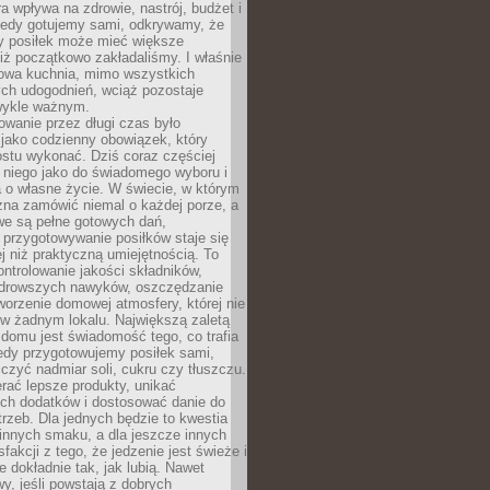
ra wpływa na zdrowie, nastrój, budżet i
Kiedy gotujemy sami, odkrywamy, że
y posiłek może mieć większe
iż początkowo zakładaliśmy. I właśnie
owa kuchnia, mimo wszystkich
ch udogodnień, wciąż pozostaje
wykle ważnym.
wanie przez długi czas było
jako codzienny obowiązek, który
ostu wykonać. Dziś coraz częściej
 niego jako do świadomego wyboru i
 o własne życie. W świecie, w którym
żna zamówić niemal o każdej porze, a
we są pełne gotowych dań,
przygotowywanie posiłków staje się
 niż praktyczną umiejętnością. To
ntrolowanie jakości składników,
drowszych nawyków, oszczędzanie
tworzenie domowej atmosfery, której nie
 w żadnym lokalu. Największą zaletą
domu jest świadomość tego, co trafia
iedy przygotowujemy posiłek sami,
niczyć nadmiar soli, cukru czy tłuszczu.
rać lepsze produkty, unikać
ych dodatków i dostosować danie do
rzeb. Dla jednych będzie to kwestia
 innych smaku, a dla jeszcze innych
fakcji z tego, że jedzenie jest świeże i
 dokładnie tak, jak lubią. Nawet
wy, jeśli powstają z dobrych