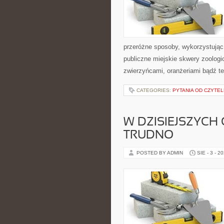
przeróżne sposoby, wykorzystując
publiczne miejskie skwery zoologi
zwierzyńcami, oranżeriami bądź te
CATEGORIES:
PYTANIA OD CZYTE
W DZISIEJSZYCH
TRUDNO
POSTED BY ADMIN
SIE - 3 - 2