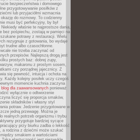
zucie bezpieczeństwa i domowego
ólne przygotowywanie posiłków z
ziećmi lub przyjaciółmi wzmacnia
je okazję do rozmowy. To codzienny
 nie musi być perfekcyjny, by był
 Niekiedy właśnie te najprostsze dania,
e bez pośpiechu, zostają w pamięci na
yszukane potrawy z restauracji. Wielu
ych rezygnuje z gotowania, bo wydaje
byt trudne albo czasochłonne.
cale nie trzeba zaczynać od
nych przepisów. Najlepszą drogą jest
ilku prostych baz: dobrej zupy,
warzyw, makaronu z prostym sosem,
tkami czy porządnej jajecznicy. Z
ia się pewność, intuicja i ochota na
y. Każdy kolejny posiłek uczy czegoś
pewnym momencie kuchnia zaczyna
ć
blog dla zaawansowanych
ponieważ
odzić wyłącznie o odtworzenie
czyna liczyć się proporcja smaków,
czenie składników i własny styl
ania potraw. Jedzenie przygotowane w
zcze jedną przewagę. Można je
 realnych potrzeb organizmu i trybu
aktywny przygotuje bardziej sycące
ś pracujący przy biurku zadba o lekkość
ć, a rodzina z dziećmi może szukać
między smakiem a wartościami
 Taka elastyczność jest niezwykle