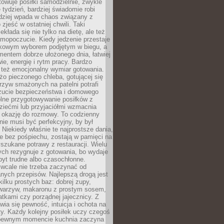
towuje posiłki samodzielnie, zwykle
e tydzień, bardziej świadomie robi
adziej wpada w chaos związany z
zjeść w ostatniej chwili. Taki
kłada się nie tylko na dietę, ale też
mopoczucie. Kiedy jedzenie przestaje
kowym wyborem podjętym w biegu, a
ementem dobrze ułożonego dnia, łatwiej
ie, energię i rytm pracy. Bardzo
 też emocjonalny wymiar gotowania.
o pieczonego chleba, gotującej się
zyw smażonych na patelni potrafi
zucie bezpieczeństwa i domowego
ólne przygotowywanie posiłków z
ziećmi lub przyjaciółmi wzmacnia
je okazję do rozmowy. To codzienny
 nie musi być perfekcyjny, by był
 Niekiedy właśnie te najprostsze dania,
e bez pośpiechu, zostają w pamięci na
yszukane potrawy z restauracji. Wielu
ych rezygnuje z gotowania, bo wydaje
byt trudne albo czasochłonne.
cale nie trzeba zaczynać od
nych przepisów. Najlepszą drogą jest
ilku prostych baz: dobrej zupy,
warzyw, makaronu z prostym sosem,
tkami czy porządnej jajecznicy. Z
ia się pewność, intuicja i ochota na
y. Każdy kolejny posiłek uczy czegoś
pewnym momencie kuchnia zaczyna