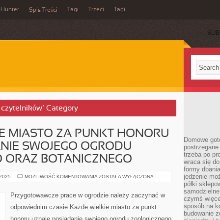
Hunter
Tagi
Trzeci
Tagi
Spis Treści
SUB
d czytelników’ Category
E MIASTO ZA PUNKT HONORU
Domowe goto
ANIE SWOJEGO OGRODU
postrzegane 
trzeba po pr
 ORAZ BOTANICZNEGO
wraca się do
formy dbania
jedzenie mo
KAŻDE
 2025
MOŻLIWOŚĆ KOMENTOWANIA
ZOSTAŁA WYŁĄCZONA
OBSZERNE
półki sklepo
MIASTO
samodzielne 
ZA
Przygotowawcze prace w ogrodzie należy zaczynać w
PUNKT
czymś więcej
HONORU
sposób na ko
odpowiednim czasie Każde wielkie miasto za punkt
UZNAJE
budowanie z
POSIADANIE
honoru uznaje posiadanie swojego ogrodu zoologicznego
SWOJEGO