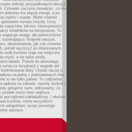
ozwala uniknąć przypadkowych decyzji
h. Człowiek zaczyna zauważać, co mu
kim jedzeniu ma więcej energii, a po
się ciężko i ospale. Warto również
 gotowanie rozwija zmysły. Uczy
ia zapachów, tekstur, intensywności
eakcji składników na temperaturę. To
re angażuje uwagę, ale jednocześnie
 uspokajająco. Krojenie warzyw,
osu, obserwowanie, jak coś zmienia
ch, potrafi wyciszyć po intensywnym
elu osób kuchnia staje się miejscem
a myśli, a nie tylko strefą
ania obiadu. Powrót do domowego
e oznacza rezygnacji z wygody ani
kontrolowania diety. Chodzi raczej o
wpływu na jedną z podstawowych sfer
nie to nie tylko paliwo. To codzienna
ra wpływa na zdrowie, nastrój, budżet i
Kiedy gotujemy sami, odkrywamy, że
y posiłek może mieć większe
iż początkowo zakładaliśmy. I właśnie
owa kuchnia, mimo wszystkich
ch udogodnień, wciąż pozostaje
wykle ważnym.