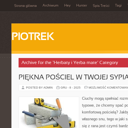
Archiwum
Hey
Hunter
Tagi
Strona główna
Spis Treści
PIOTREK
Archive for the ‘Herbaty i Yerba mate’ Category
PIĘKNA POŚCIEL W TWOJEJ SYPI
POSTED BY ADMIN
GRU - 8 - 2025
MOŻLIWOŚĆ KOMENTOWAN
Ciuchy mogą spełniać rozma
typowe, że chcemy spać po
komfortową pościelą? Jakby
własnego snu, tego w jaki 
się z rana jest czymś bard