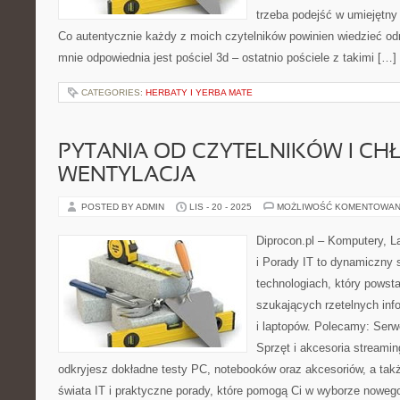
trzeba podejść w umiejętny
Co autentycznie każdy z moich czytelników powinien wiedzieć od
mnie odpowiednia jest pościel 3d – ostatnio pościele z takimi […]
CATEGORIES:
HERBATY I YERBA MATE
PYTANIA OD CZYTELNIKÓW I CHŁ
WENTYLACJA
POSTED BY ADMIN
LIS - 20 - 2025
MOŻLIWOŚĆ KOMENTOWAN
Diprocon.pl – Komputery, L
i Porady IT to dynamiczny 
technologiach, który powst
szukających rzetelnych inf
i laptopów. Polecamy: Serwe
Sprzęt i akcesoria streami
odkryjesz dokładne testy PC, notebooków oraz akcesoriów, a tak
świata IT i praktyczne porady, które pomogą Ci w wyborze nowego