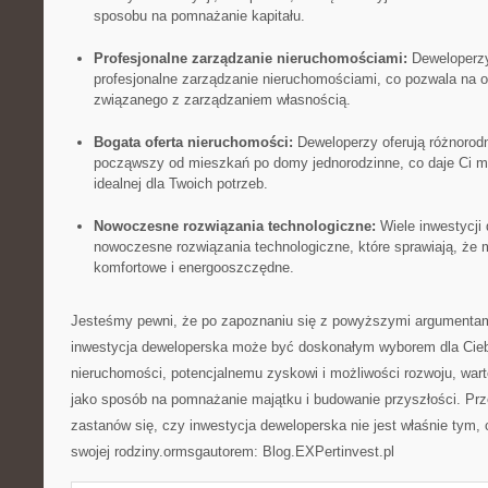
sposobu na pomnażanie kapitału.
Profesjonalne zarządzanie nieruchomościami:
Deweloperzy
profesjonalne zarządzanie nieruchomościami, co pozwala na 
związanego z zarządzaniem własnością.
Bogata oferta nieruchomości:
⁢Deweloperzy oferują różnorod
począwszy od mieszkań po domy ⁤jednorodzinne, co daje Ci mo
⁤idealnej dla‍ Twoich ‍potrzeb.
Nowoczesne rozwiązania technologiczne:
⁤Wiele inwestycji
nowoczesne rozwiązania technologiczne, które sprawiają, że m
komfortowe i energooszczędne.
Jesteśmy pewni, ⁢że po zapoznaniu się z ‌powyższymi argumentami
inwestycja deweloperska‍ może być ‌doskonałym wyborem dla Ciebi
nieruchomości, potencjalnemu zyskowi i możliwości rozwoju, wart
jako sposób na⁣ pomnażanie majątku i budowanie przyszłości. Prz
zastanów się, czy inwestycja deweloperska nie jest⁤ właśnie tym, 
swojej rodziny.ormsgautorem: Blog.EXPertinvest.pl