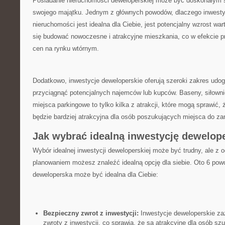
Posiadanie nieruchomości⁤ deweloperskiej może być ⁤doskonałym
swojego majątku. Jednym‌ z głównych powodów,​ dlaczego inwesty
nieruchomości jest idealna dla Ciebie, jest potencjalny ⁢wzrost war
się budować nowoczesne i atrakcyjne mieszkania, co ⁤w efekcie p
cen na rynku wtórnym.
Dodatkowo, inwestycje deweloperskie oferują szeroki zakres udo
przyciągnąć potencjalnych najemców lub‍ kupców. Baseny, siłownie
miejsca parkingowe to tylko kilka ‌z atrakcji, które mogą sprawić
będzie bardziej ⁤atrakcyjna dla osób poszukujących miejsca do za
Jak wybrać idealną inwestycję dewelope
Wybór idealnej‍ inwestycji deweloperskiej może być trudny, ale z 
planowaniem możesz znaleźć ​idealną opcję dla siebie. Oto 6 pow
deweloperska może być idealna dla Ciebie:
Bezpieczny zwrot z inwestycji:
Inwestycje deweloperskie zaz
zwroty z inwestycji, co sprawia,‍ że są atrakcyjne dla osób s