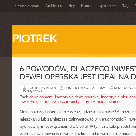
Archiwum
Hey
Hunter
Tagi
Strona główna
Spis Treści
PIOTREK
6 POWODÓW, DLACZEGO INWES
DEWELOPERSKA JEST IDEALNA DL
POSTED BY ADMIN
POSTED ON KWI - 22 - 2025
MOŻLIWOŚĆ 
WYŁĄCZONA
Tagi:
dewelopment
,
inwestycja deweloperska
,
inwestycje nieruch
inwestycyjne
,
rentowność inwestycji
,
rynek nieruchomości
Masz oszczędności, ale⁤ nie ‍wiesz,⁢ gdzie je ulokować? A może ⁤
mieszkaniu lub zamierzasz zainwestować w‍ nieruchomości? Inw
być idealnym rozwiązaniem dla Ciebie! W tym artykule przedsta
warto zainwestować w nowe⁣ mieszkanie od dewelopera. Zapraszam