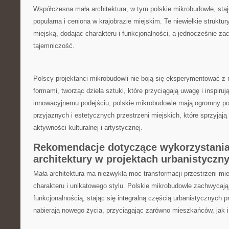
Współczesna mała architektura, w tym polskie mikrobudowle, ‍staje
popularna i ​ceniona w krajobrazie⁣ miejskim. Te niewielkie strukt
miejską, dodając ⁤charakteru⁢ i ⁤funkcjonalności, a jednocześnie ⁣z
tajemniczość.
Polscy projektanci ⁢mikrobudowli⁣ nie boją się eksperymentować z 
⁣formami, tworząc dzieła sztuki, które przyciągają uwagę‍ i inspiruj
innowacyjnemu podejściu, polskie mikrobudowle ‌mają ogromny pot
przyjaznych i estetycznych ​przestrzeni miejskich, ‌które sprzyjają
aktywności kulturalnej i artystycznej.
Rekomendacje dotyczące wykorzystania
architektury w projektach urbanistyczn
Mała​ architektura ⁣ma niezwykłą moc transformacji przestrzeni mie
charakteru i unikatowego stylu. Polskie mikrobudowle zachwycają 
funkcjonalnością, stając ⁢się ‍integralną częścią urbanistycznych 
nabierają nowego‍ życia,⁣ przyciągając zarówno⁤ mieszkańców, jak i