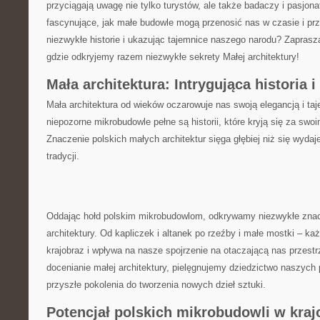
przyciągają uwagę nie tylko turystów,⁢ ale⁢ także badaczy i pasjona
fascynujące, jak małe ⁣budowle‌ mogą⁤ przenosić nas w czasie i prz
niezwykłe historie i ukazując tajemnice naszego narodu? Zaprasz
gdzie odkryjemy razem niezwykłe sekrety Małej architektury!
Mała architektura: Intrygująca historia 
Mała architektura od wieków oczarowuje nas swoją elegancją⁣ i​ ta
niepozorne ⁤mikrobudowle pełne są historii, które kryją⁣ się za swo
Znaczenie ⁤polskich‌ małych architektur sięga głębiej niż się wydaje
tradycji.
Oddając hołd polskim‍ mikrobudowlom, odkrywamy niezwykłe znacze
architektury. Od kapliczek i ​altanek po rzeźby​ i małe mostki – 
krajobraz​ i wpływa na nasze spojrzenie na otaczającą nas przestr
docenianie małej architektury, pielęgnujemy dziedzictwo naszych 
przyszłe pokolenia do tworzenia ⁣nowych dzieł sztuki.
Potencjał polskich mikrobudowli w kraj