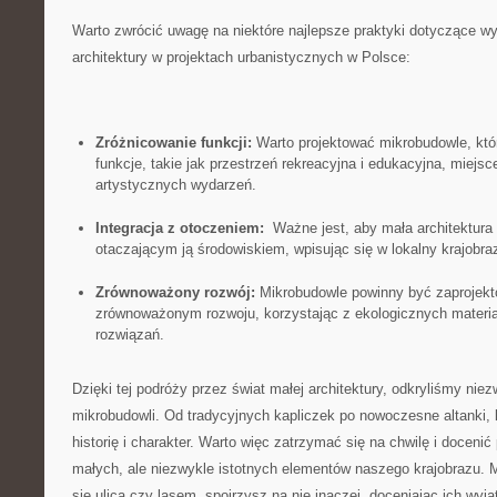
Warto zwrócić uwagę na ‍niektóre ⁢najlepsze praktyki ‌dotyczące wy
architektury w projektach urbanistycznych w Polsce:
Zróżnicowanie funkcji:
Warto projektować mikrobudowle, któ
funkcje, takie jak przestrzeń rekreacyjna i edukacyjna, ​miejs
artystycznych ​wydarzeń.
Integracja​ z ⁤otoczeniem:
​ Ważne‌ jest, aby mała architektura
otaczającym ją środowiskiem, ⁣wpisując się w lokalny ‌krajobraz 
Zrównoważony rozwój:
Mikrobudowle⁤ powinny być zaprojekt
zrównoważonym rozwoju, korzystając ⁢z ekologicznych materi
rozwiązań.
Dzięki ⁣tej podróży przez świat małej architektury, odkryliśmy nie
mikrobudowli. Od tradycyjnych kapliczek⁤ po nowoczesne altanki, 
historię i ⁤charakter. Warto więc⁣ zatrzymać ⁤się na chwilę i doceni
małych, ale ⁤niezwykle istotnych elementów naszego krajobrazu. 
się ulicą czy lasem, ‍spojrzysz na ⁢nie inaczej, doceniając ‍ich⁤ wyj