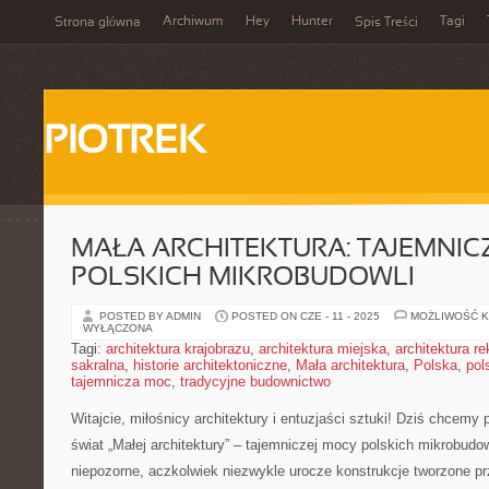
Archiwum
Hey
Hunter
Tagi
Strona główna
Spis Treści
PIOTREK
MAŁA ARCHITEKTURA: TAJEMNI
POLSKICH MIKROBUDOWLI
POSTED BY ADMIN
POSTED ON CZE - 11 - 2025
MOŻLIWOŚĆ 
WYŁĄCZONA
Tagi:
architektura krajobrazu
,
architektura miejska
,
architektura r
sakralna
,
historie architektoniczne
,
Mała architektura
,
Polska
,
pol
tajemnicza moc
,
tradycyjne budownictwo
Witajcie, miłośnicy architektury i entuzjaści sztuki! Dziś chcemy
świat „Małej architektury” – tajemniczej mocy ⁢polskich mikrobudowli
niepozorne, aczkolwiek niezwykle urocze ‍konstrukcje ​tworzone p