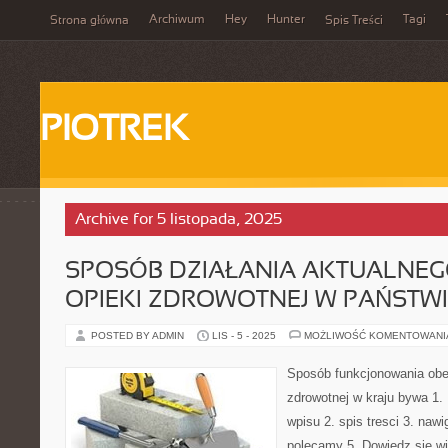
Archiwum
Hey
Hunter
Tagi
Strona główna
Spis Treści
PIOTREK
Archive for 5 listopada, 2025
SPOSÓB DZIAŁANIA AKTUALNEG
OPIEKI ZDROWOTNEJ W PAŃSTW
POSTED BY ADMIN
LIS - 5 - 2025
MOŻLIWOŚĆ KOMENTOWAN
Sposób funkcjonowania obe
zdrowotnej w kraju bywa 1. 
wpisu 2. spis tresci 3. naw
polecamy 5. Dowiedz się wi