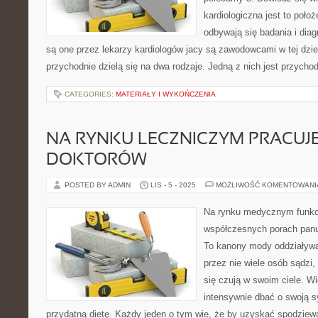
kardiologiczna jest to poło
odbywają się badania i dia
są one przez lekarzy kardiologów jacy są zawodowcami w tej dzi
przychodnie dzielą się na dwa rodzaje. Jedną z nich jest przych
CATEGORIES:
MATERIAŁY I WYKOŃCZENIA
NA RYNKU LECZNICZYM PRACUJE
DOKTORÓW
POSTED BY ADMIN
LIS - 5 - 2025
MOŻLIWOŚĆ KOMENTOWAN
Na rynku medycznym funkcj
współczesnych porach panu
To kanony mody oddziaływaj
przez nie wiele osób sądzi,
się czują w swoim ciele. W
intensywnie dbać o swoją s
przydatną dietę. Każdy jeden o tym wie, że by uzyskać spodziew