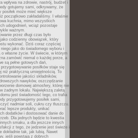
ra wpływa na zdrowie, nastrój, budżet i
Kiedy gotujemy sami, odkrywamy, że
y posiłek może mieć większe
iż początkowo zakładaliśmy. I właśnie
owa kuchnia, mimo wszystkich
ch udogodnień, wciąż pozostaje
wykle ważnym.
wanie przez długi czas było
jako codzienny obowiązek, który
ostu wykonać. Dziś coraz częściej
 niego jako do świadomego wyboru i
 o własne życie. W świecie, w którym
żna zamówić niemal o każdej porze, a
we są pełne gotowych dań,
przygotowywanie posiłków staje się
 niż praktyczną umiejętnością. To
ntrolowanie jakości składników,
drowszych nawyków, oszczędzanie
tworzenie domowej atmosfery, której nie
 w żadnym lokalu. Największą zaletą
domu jest świadomość tego, co trafia
iedy przygotowujemy posiłek sami,
niczyć nadmiar soli, cukru czy tłuszczu.
rać lepsze produkty, unikać
ych dodatków i dostosować danie do
rzeb. Dla jednych będzie to kwestia
 innych smaku, a dla jeszcze innych
fakcji z tego, że jedzenie jest świeże i
 dokładnie tak, jak lubią. Nawet
wy, jeśli powstają z dobrych