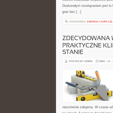
Doskonałym rozwiązaniem jest to
grać bez […]
CATEGORIES:
ENERGIA I AURA CZ
ZDECYDOWANA W
PRAKTYCZNE KLI
STANIE
POSTED BY ADMIN
WRZ - 14 -
niezmiernie żałujemy. W czasie ur