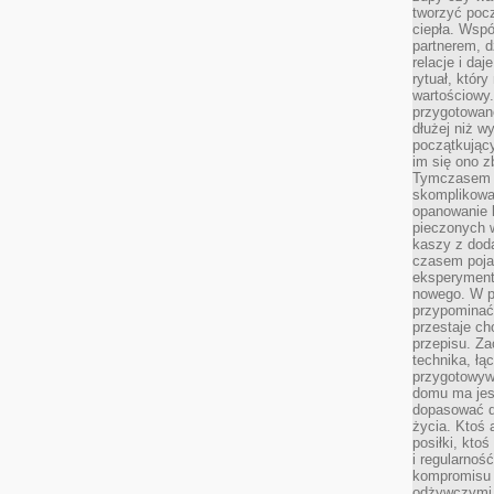
tworzyć poc
ciepła. Wsp
partnerem, d
relacje i da
rytuał, który
wartościowy.
przygotowan
dłużej niż w
początkując
im się ono z
Tymczasem w
skomplikowa
opanowanie k
pieczonych 
kaszy z doda
czasem pojaw
eksperyment
nowego. W 
przypomina
przestaje ch
przepisu. Za
technika, łą
przygotowyw
domu ma jes
dopasować do
życia. Ktoś 
posiłki, kto
i regularnoś
kompromisu 
odżywczymi.