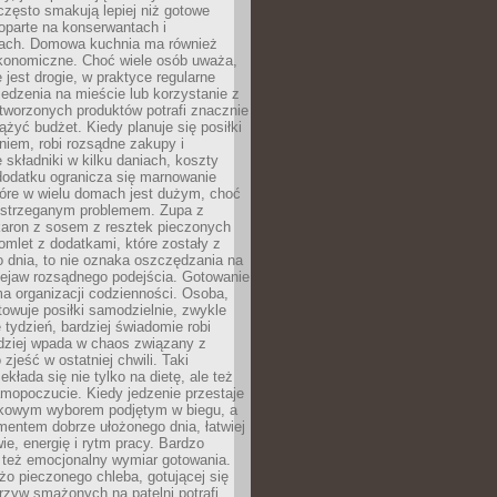
często smakują lepiej niż gotowe
oparte na konserwantach i
ach. Domowa kuchnia ma również
konomiczne. Choć wiele osób uważa,
 jest drogie, w praktyce regularne
edzenia na mieście lub korzystanie z
tworzonych produktów potrafi znacznie
iążyć budżet. Kiedy planuje się posiłki
iem, robi rozsądne zakupy i
 składniki w kilku daniach, koszty
dodatku ogranicza się marnowanie
tóre w wielu domach jest dużym, choć
ostrzeganym problemem. Zupa z
aron z sosem z resztek pieczonych
mlet z dodatkami, które zostały z
 dnia, to nie oznaka oszczędzania na
rzejaw rozsądnego podejścia. Gotowanie
ma organizacji codzienności. Osoba,
towuje posiłki samodzielnie, zwykle
e tydzień, bardziej świadomie robi
adziej wpada w chaos związany z
zjeść w ostatniej chwili. Taki
kłada się nie tylko na dietę, ale też
mopoczucie. Kiedy jedzenie przestaje
kowym wyborem podjętym w biegu, a
ementem dobrze ułożonego dnia, łatwiej
ie, energię i rytm pracy. Bardzo
 też emocjonalny wymiar gotowania.
o pieczonego chleba, gotującej się
zyw smażonych na patelni potrafi