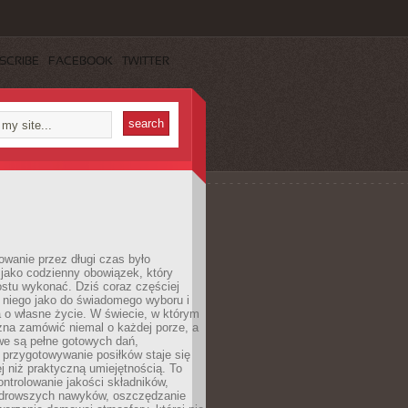
SCRIBE
FACEBOOK
TWITTER
wanie przez długi czas było
jako codzienny obowiązek, który
ostu wykonać. Dziś coraz częściej
 niego jako do świadomego wyboru i
 o własne życie. W świecie, w którym
żna zamówić niemal o każdej porze, a
we są pełne gotowych dań,
przygotowywanie posiłków staje się
 niż praktyczną umiejętnością. To
ntrolowanie jakości składników,
drowszych nawyków, oszczędzanie