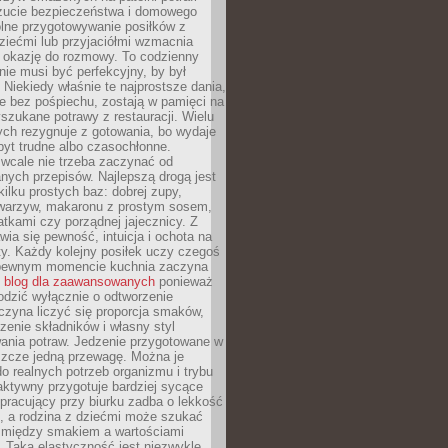
zucie bezpieczeństwa i domowego
ólne przygotowywanie posiłków z
ziećmi lub przyjaciółmi wzmacnia
je okazję do rozmowy. To codzienny
 nie musi być perfekcyjny, by był
 Niekiedy właśnie te najprostsze dania,
e bez pośpiechu, zostają w pamięci na
yszukane potrawy z restauracji. Wielu
ych rezygnuje z gotowania, bo wydaje
byt trudne albo czasochłonne.
cale nie trzeba zaczynać od
nych przepisów. Najlepszą drogą jest
ilku prostych baz: dobrej zupy,
warzyw, makaronu z prostym sosem,
tkami czy porządnej jajecznicy. Z
ia się pewność, intuicja i ochota na
y. Każdy kolejny posiłek uczy czegoś
pewnym momencie kuchnia zaczyna
ć
blog dla zaawansowanych
ponieważ
odzić wyłącznie o odtworzenie
czyna liczyć się proporcja smaków,
czenie składników i własny styl
ania potraw. Jedzenie przygotowane w
zcze jedną przewagę. Można je
 realnych potrzeb organizmu i trybu
aktywny przygotuje bardziej sycące
ś pracujący przy biurku zadba o lekkość
ć, a rodzina z dziećmi może szukać
między smakiem a wartościami
 Taka elastyczność jest niezwykle