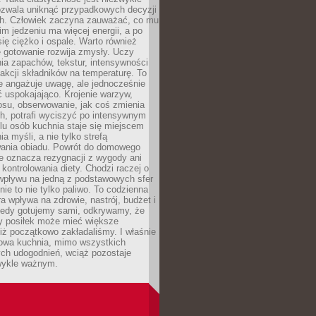
ozwala uniknąć przypadkowych decyzji
h. Człowiek zaczyna zauważać, co mu
kim jedzeniu ma więcej energii, a po
się ciężko i ospale. Warto również
 gotowanie rozwija zmysły. Uczy
ia zapachów, tekstur, intensywności
eakcji składników na temperaturę. To
re angażuje uwagę, ale jednocześnie
 uspokajająco. Krojenie warzyw,
osu, obserwowanie, jak coś zmienia
ch, potrafi wyciszyć po intensywnym
elu osób kuchnia staje się miejscem
a myśli, a nie tylko strefą
ania obiadu. Powrót do domowego
e oznacza rezygnacji z wygody ani
kontrolowania diety. Chodzi raczej o
wpływu na jedną z podstawowych sfer
nie to nie tylko paliwo. To codzienna
ra wpływa na zdrowie, nastrój, budżet i
Kiedy gotujemy sami, odkrywamy, że
y posiłek może mieć większe
iż początkowo zakładaliśmy. I właśnie
owa kuchnia, mimo wszystkich
ch udogodnień, wciąż pozostaje
wykle ważnym.