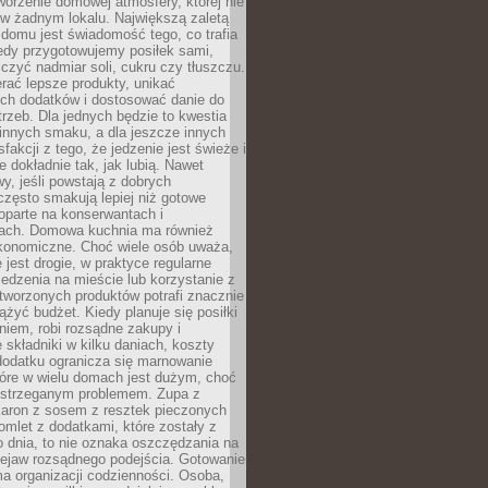
tworzenie domowej atmosfery, której nie
 w żadnym lokalu. Największą zaletą
domu jest świadomość tego, co trafia
iedy przygotowujemy posiłek sami,
niczyć nadmiar soli, cukru czy tłuszczu.
rać lepsze produkty, unikać
ych dodatków i dostosować danie do
rzeb. Dla jednych będzie to kwestia
 innych smaku, a dla jeszcze innych
fakcji z tego, że jedzenie jest świeże i
 dokładnie tak, jak lubią. Nawet
wy, jeśli powstają z dobrych
często smakują lepiej niż gotowe
oparte na konserwantach i
ach. Domowa kuchnia ma również
konomiczne. Choć wiele osób uważa,
 jest drogie, w praktyce regularne
edzenia na mieście lub korzystanie z
tworzonych produktów potrafi znacznie
iążyć budżet. Kiedy planuje się posiłki
iem, robi rozsądne zakupy i
 składniki w kilku daniach, koszty
dodatku ogranicza się marnowanie
tóre w wielu domach jest dużym, choć
ostrzeganym problemem. Zupa z
aron z sosem z resztek pieczonych
mlet z dodatkami, które zostały z
 dnia, to nie oznaka oszczędzania na
rzejaw rozsądnego podejścia. Gotowanie
ma organizacji codzienności. Osoba,