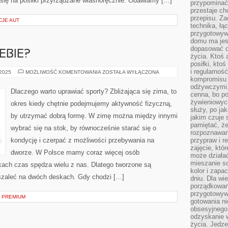
się na posiłki przyrządzane własnoręcznie. Obawiamy […]
przypomina
przestaje ch
przepisu. Za
CJE AUT
technika, łą
przygotowyw
domu ma jes
dopasować do
EBIE?
życia. Ktoś 
posiłki, kto
i regularnoś
JAK
 2025
MOŻLIWOŚĆ KOMENTOWANIA
ZOSTAŁA WYŁĄCZONA
ZADBAĆ
kompromisu 
O
odżywczymi.
SIEBIE?
Dlaczego warto uprawiać sporty? Zbliżająca się zima, to
cenna, bo p
żywieniowyc
okres kiedy chętnie podejmujemy aktywność fizyczną,
służy, po ja
by utrzymać dobrą formę. W zimę można między innymi
jakim czuje 
pamiętać, że
wybrać się na stok, by równocześnie starać się o
rozpoznawan
kondycję i czerpać z możliwości przebywania na
przypraw i r
zajęcie, któ
dworze. W Polsce mamy coraz więcej osób
może działać
mieszanie s
kach czas spędza wielu z nas. Dlatego tworzone są
kolor i zapa
szaleć na dwóch deskach. Gdy chodzi […]
dniu. Dla wi
porządkowani
przygotowyw
 PREMIUM
gotowania ni
obsesyjnego 
odzyskanie 
życia. Jedze