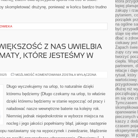
która przygo
lepiej planuj
 by skompletować drużynę, ponieważ w końcu bardzo trudno
zakupy i rz
pytaniem, co 
porządek prze
na ogólne sa
ŁOWIEKA
być przypad
staje się el
dbać o zdrow
ciekawy jest
IĘKSZOŚĆ Z NAS UWIELBIA
Zapach śwież
zupy czy war
MATY, KTÓRE JESTEŚMY W
tworzyć poc
ciepła. Wsp
partnerem, d
relacje i da
ZDECYDOWANA
rytuał, który
 2025
MOŻLIWOŚĆ KOMENTOWANIA
ZOSTAŁA WYŁĄCZONA
WIĘKSZOŚĆ
wartościowy.
Z
przygotowan
NAS
Długo wyczekujemy na urlop, to naturalnie dzięki
UWIELBIA
dłużej niż w
PRAKTYCZNE
początkując
któremu będziemy {Długo czekamy na urlop, to właśnie
KLIMATY,
im się ono z
KTÓRE
dzięki któremu będziemy w stanie wypocząć od pracy i
JESTEŚMY
Tymczasem w
W
skomplikowa
naładować nasze wewnętrzne baterie na kolejny rok.
STANIE
opanowanie k
Niemniej jednak niejednokrotnie w wyborze miejsca na
pieczonych 
kaszy z doda
nocleg i jego jakości popełniamy błąd, jakiego następnie
czasem pojaw
eksperyment
lopu nastawiamy się na wypoczynek i zwiedzanie, błądzenie
nowego. W 