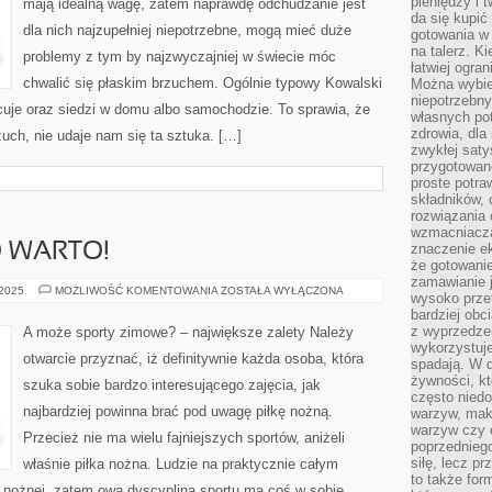
pieniędzy i 
mają idealną wagę, zatem naprawdę odchudzanie jest
ROWERÓW
da się kupić
dla nich najzupełniej niepotrzebne, mogą mieć duże
gotowania w 
na talerz. K
problemy z tym by najzwyczajniej w świecie móc
łatwiej ogra
chwalić się płaskim brzuchem. Ogólnie typowy Kowalski
Można wybie
niepotrzebn
acuje oraz siedzi w domu albo samochodzie. To sprawia, że
własnych pot
zdrowia, dla
zuch, nie udaje nam się ta sztuka. […]
zwykłej satys
przygotowane
proste potra
składników, 
rozwiązania 
wzmacniacz
O WARTO!
znaczenie e
że gotowanie
zamawianie j
GRAJ
 2025
MOŻLIWOŚĆ KOMENTOWANIA
ZOSTAŁA WYŁĄCZONA
wysoko prze
W
bardziej obc
PIŁKĘ,
BO
z wyprzedzen
A może sporty zimowe? – największe zalety Należy
WARTO!
wykorzystuje
otwarcie przyznać, iż definitywnie każda osoba, która
spadają. W 
żywności, k
szuka sobie bardzo interesującego zajęcia, jak
często nied
najbardziej powinna brać pod uwagę piłkę nożną.
warzyw, mak
warzyw czy o
Przecież nie ma wielu fajniejszych sportów, aniżeli
poprzedniego
siłę, lecz p
właśnie piłka nożna. Ludzie na praktycznie całym
to także for
ki nożnej, zatem owa dyscyplina sportu ma coś w sobie.