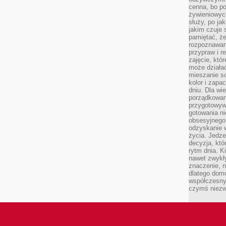
cenna, bo p
żywieniowyc
służy, po ja
jakim czuje 
pamiętać, że
rozpoznawan
przypraw i r
zajęcie, któ
może działać
mieszanie s
kolor i zapa
dniu. Dla wi
porządkowani
przygotowyw
gotowania ni
obsesyjnego 
odzyskanie 
życia. Jedze
decyzja, któ
rytm dnia. 
nawet zwykł
znaczenie, n
dlatego dom
współczesny
czymś niez