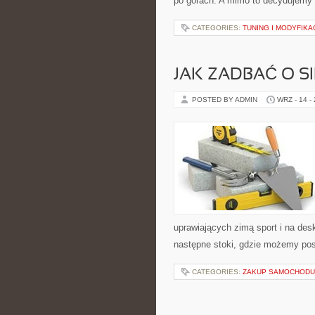
po górach. A mimo to decydujemy 
CATEGORIES:
TUNING I MODYFIKA
JAK ZADBAĆ O SI
POSTED BY ADMIN
WRZ - 14 -
uprawiających zimą sport i na des
następne stoki, gdzie możemy po
CATEGORIES:
ZAKUP SAMOCHODU