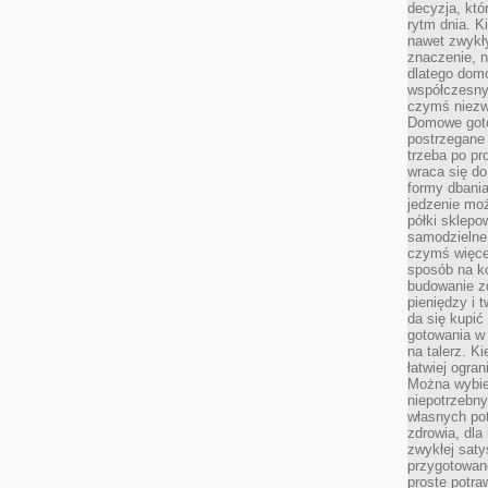
decyzja, któ
rytm dnia. 
nawet zwykł
znaczenie, n
dlatego dom
współczesny
czymś niez
Domowe goto
postrzegane 
trzeba po pr
wraca się do
formy dbania
jedzenie mo
półki sklepo
samodzielne 
czymś więcej
sposób na ko
budowanie z
pieniędzy i 
da się kupić
gotowania w 
na talerz. K
łatwiej ogra
Można wybie
niepotrzebn
własnych pot
zdrowia, dla
zwykłej satys
przygotowane
proste potra