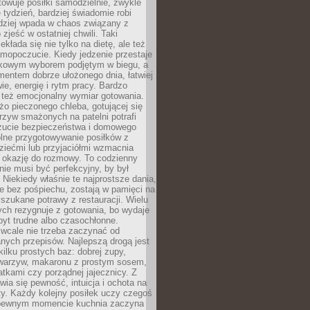
towuje posiłki samodzielnie, zwykle
e tydzień, bardziej świadomie robi
adziej wpada w chaos związany z
zjeść w ostatniej chwili. Taki
kłada się nie tylko na dietę, ale też
mopoczucie. Kiedy jedzenie przestaje
kowym wyborem podjętym w biegu, a
ementem dobrze ułożonego dnia, łatwiej
ie, energię i rytm pracy. Bardzo
 też emocjonalny wymiar gotowania.
o pieczonego chleba, gotującej się
zyw smażonych na patelni potrafi
zucie bezpieczeństwa i domowego
ólne przygotowywanie posiłków z
ziećmi lub przyjaciółmi wzmacnia
je okazję do rozmowy. To codzienny
 nie musi być perfekcyjny, by był
 Niekiedy właśnie te najprostsze dania,
e bez pośpiechu, zostają w pamięci na
yszukane potrawy z restauracji. Wielu
ych rezygnuje z gotowania, bo wydaje
byt trudne albo czasochłonne.
cale nie trzeba zaczynać od
nych przepisów. Najlepszą drogą jest
ilku prostych baz: dobrej zupy,
warzyw, makaronu z prostym sosem,
tkami czy porządnej jajecznicy. Z
ia się pewność, intuicja i ochota na
y. Każdy kolejny posiłek uczy czegoś
pewnym momencie kuchnia zaczyna