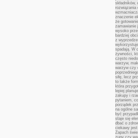
składników, 
rozwiązania 
wzmacniacz
znaczenie e
że gotowanie
zamawianie j
wysoko prze
bardziej obc
z wyprzedzen
wykorzystuje
spadają. W 
żywności, k
często nied
warzyw, mak
warzyw czy o
poprzedniego
siłę, lecz p
to także for
która przygo
lepiej planuj
zakupy i rz
pytaniem, co 
porządek prze
na ogólne sa
być przypad
staje się el
dbać o zdrow
ciekawy jest
Zapach śwież
zupy czy war