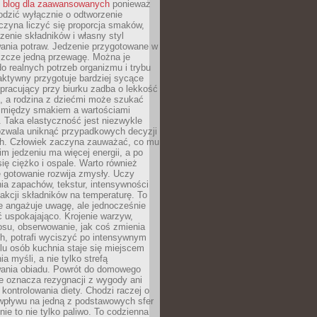
ć
blog dla zaawansowanych
ponieważ
odzić wyłącznie o odtworzenie
czyna liczyć się proporcja smaków,
czenie składników i własny styl
ania potraw. Jedzenie przygotowane w
zcze jedną przewagę. Można je
 realnych potrzeb organizmu i trybu
aktywny przygotuje bardziej sycące
ś pracujący przy biurku zadba o lekkość
ć, a rodzina z dziećmi może szukać
między smakiem a wartościami
 Taka elastyczność jest niezwykle
ozwala uniknąć przypadkowych decyzji
h. Człowiek zaczyna zauważać, co mu
kim jedzeniu ma więcej energii, a po
się ciężko i ospale. Warto również
 gotowanie rozwija zmysły. Uczy
ia zapachów, tekstur, intensywności
eakcji składników na temperaturę. To
re angażuje uwagę, ale jednocześnie
 uspokajająco. Krojenie warzyw,
osu, obserwowanie, jak coś zmienia
ch, potrafi wyciszyć po intensywnym
elu osób kuchnia staje się miejscem
a myśli, a nie tylko strefą
ania obiadu. Powrót do domowego
e oznacza rezygnacji z wygody ani
kontrolowania diety. Chodzi raczej o
wpływu na jedną z podstawowych sfer
nie to nie tylko paliwo. To codzienna