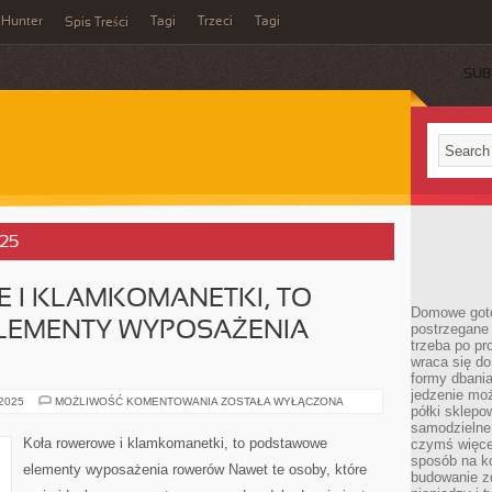
Hunter
Tagi
Trzeci
Tagi
Spis Treści
SUB
025
 I KLAMKOMANETKI, TO
Domowe goto
LEMENTY WYPOSAŻENIA
postrzegane 
trzeba po pr
wraca się do
formy dbania
jedzenie mo
KOŁA
 2025
MOŻLIWOŚĆ KOMENTOWANIA
ZOSTAŁA WYŁĄCZONA
półki sklepo
ROWEROWE
I
samodzielne 
KLAMKOMANETKI,
Koła rowerowe i klamkomanetki, to podstawowe
czymś więcej
TO
sposób na ko
PODSTAWOWE
elementy wyposażenia rowerów Nawet te osoby, które
ELEMENTY
budowanie z
WYPOSAŻENIA