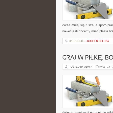
coraz mniej się rusza, a sporo pr
nawet jeśli chcemy mieć płaski br
CATEGORIES:
BOCHEN-CHLEBA
GRAJ W PIŁKĘ, B
POSTED BY ADMIN
WRZ - 14 -
świecie zwariowali na punkcie pił