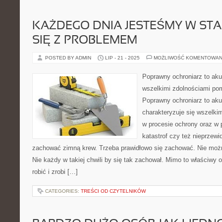
KAŻDEGO DNIA JESTEŚMY W STA
SIĘ Z PROBLEMEM
POSTED BY ADMIN
LIP - 21 - 2025
MOŻLIWOŚĆ KOMENTOWAN
Poprawny ochroniarz to akur
wszelkimi zdolnościami po
Poprawny ochroniarz to akur
charakteryzuje się wszelk
w procesie ochrony oraz w 
katastrof czy też nieprzewi
zachować zimną krew. Trzeba prawidłowo się zachować. Nie możn
Nie każdy w takiej chwili by się tak zachował. Mimo to właściwy o
robić i zrobi […]
CATEGORIES:
TREŚCI OD CZYTELNIKÓW