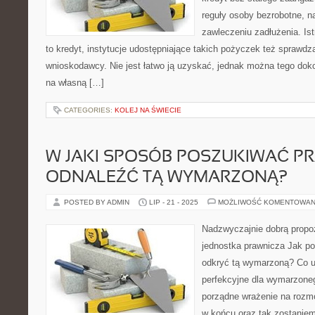
reguły osoby bezrobotne, n
zawleczeniu zadłużenia. Ist
to kredyt, instytucje udostępniające takich pożyczek też sprawd
wnioskodawcy. Nie jest łatwo ją uzyskać, jednak można tego doko
na własną […]
CATEGORIES:
KOLEJ NA ŚWIECIE
W JAKI SPOSÓB POSZUKIWAĆ PR
ODNALEŹĆ TĄ WYMARZONĄ?
POSTED BY ADMIN
LIP - 21 - 2025
MOŻLIWOŚĆ KOMENTOWAN
Nadzwyczajnie dobrą propoz
jednostka prawnicza Jak p
odkryć tą wymarzoną? Co u
perfekcyjne dla wymarzoneg
porządne wrażenie na rozmo
w końcu oraz tak zostanie