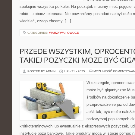
spokojnie wszystko po kolei. Na początek musimy mieć pojęcie, 
robić – zobacz telepraca. Nie powinniśmy posiadać nazbyt dużo
wiedzieć, czego chcemy, […]
CATEGORIES:
WARZYWA I OWOCE
PRZEDE WSZYSTKIM, OPROCEN
TAKIEJ POŻYCZKI MOŻE BYĆ GI
POSTED BY ADMIN
LIP - 21 - 2025
MOŻLIWOŚĆ KOMENTOWAN
W szczególe, oprocentowani
może być gigantyczne Musi
środków na dokończenie b
przeprowadzenie już od da
Jeśli tak, być może należa
nadzwyczaj popularnych dzi
krótkoterminowych lub ewentualnie z ekspresowych pożyczek, ud
instytucje poza bankowe. Takie produkty mogą w istocie pomóc n