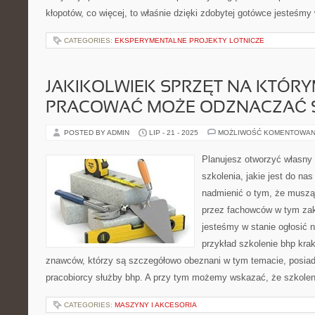
kłopotów, co więcej, to właśnie dzięki zdobytej gotówce jesteśmy
CATEGORIES:
EKSPERYMENTALNE PROJEKTY LOTNICZE
JAKIKOLWIEK SPRZĘT NA KTÓRY
PRACOWAĆ MOŻE ODZNACZAĆ 
POSTED BY ADMIN
LIP - 21 - 2025
MOŻLIWOŚĆ KOMENTOWAN
Planujesz otworzyć własny
szkolenia, jakie jest do na
nadmienić o tym, że muszą
przez fachowców w tym zak
jesteśmy w stanie ogłosić 
przykład szkolenie bhp kr
znawców, którzy są szczegółowo obeznani w tym temacie, posiad
pracobiorcy służby bhp. A przy tym możemy wskazać, że szkolen
CATEGORIES:
MASZYNY I AKCESORIA