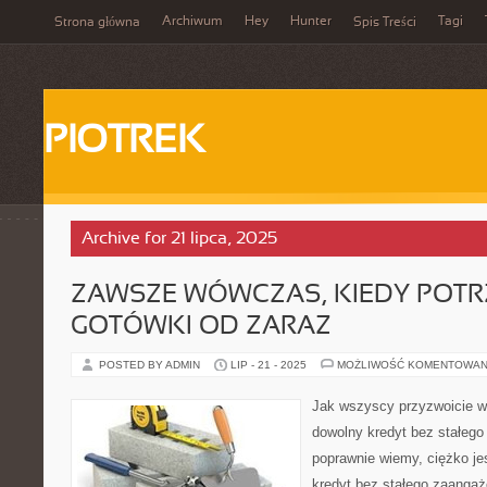
Archiwum
Hey
Hunter
Tagi
Strona główna
Spis Treści
PIOTREK
Archive for 21 lipca, 2025
ZAWSZE WÓWCZAS, KIEDY POTR
GOTÓWKI OD ZARAZ
POSTED BY ADMIN
LIP - 21 - 2025
MOŻLIWOŚĆ KOMENTOWAN
Jak wszyscy przyzwoicie w
dowolny kredyt bez stałego
poprawnie wiemy, ciężko je
kredyt bez stałego zaangaż