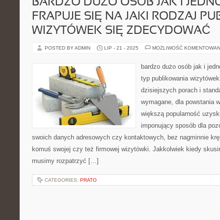
BARDZO DUŻO OSÓB JAK I JEDN
FRAPUJE SIĘ NA JAKI RODZAJ P
WIZYTÓWEK SIĘ ZDECYDOWAĆ
POSTED BY ADMIN
LIP - 21 - 2025
MOŻLIWOŚĆ KOMENTOWAN
bardzo dużo osób jak i jedn
typ publikowania wizytówe
dzisiejszych porach i stand
wymagane, dla powstania w
większą popularność uzysku
imponujący sposób dla poz
swoich danych adresowych czy kontaktowych, bez nagminnie kręp
komuś swojej czy też firmowej wizytówki. Jakkolwiek kiedy skusi
musimy rozpatrzyć […]
CATEGORIES:
PRATO