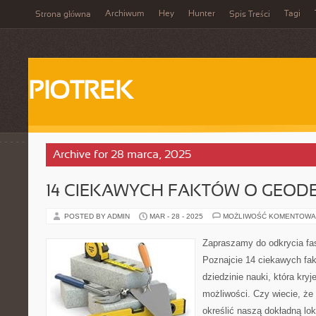
Archiwum
Hey
Hunter
Tagi
Strona główna
Spis Treści
PIOTREK
Archive for 28 marca, 2025
14 CIEKAWYCH FAKTÓW O GEODE
POSTED BY ADMIN
MAR - 28 - 2025
MOŻLIWOŚĆ KOMENTOWA
Zapraszamy do odkrycia fas
Poznajcie 14 ciekawych fak
dziedzinie nauki, która kryj
możliwości. Czy wiecie, ż
określić naszą dokładną lok